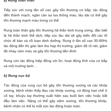
a) Rung toàn thân
Tiếp xúc với rung tần số cao gây tổn thương cơ bắp, tác động
đến thành mạch, ngăn cản sự lưu thông máu, lâu dài có thể gây
tổn thương mạch máu trong cơ thể.
Rung toàn thân gây tổn thương hệ thần kinh trung ương, đặc biệt
là hệ thần kinh thể dịch, tiếp xúc lâu dài sẽ gây biến đổi các tổ
chức tế bào và rối loạn dinh dưỡng. Rung ở tần số cao 30-80Hz
tác động đến thị giác làm thu hẹp thị trường, giảm độ rõ nét, giảm
độ nhạy cảm màu và gây tổn thương tiền đình.
Rung còn tác động hiệp đồng với ồn, hoạt động tĩnh của cơ bắp
và môi trường lạnh…
b) Rung cục bộ
Tác động của rung cục bộ gây tổn thương xương và các khớp
xương, bệnh nhân thấy đau các khớp xương, cử động hạn chế ở
cổ tay, khuỷu tay thường xuất hiện sau buổi làm việc hoặc bắt
đầu làm việc. Nặng có thể gây viêm xương, tổn thương khớp,
bệnh nhân có thể bị mất sức lao động hoàn toàn.