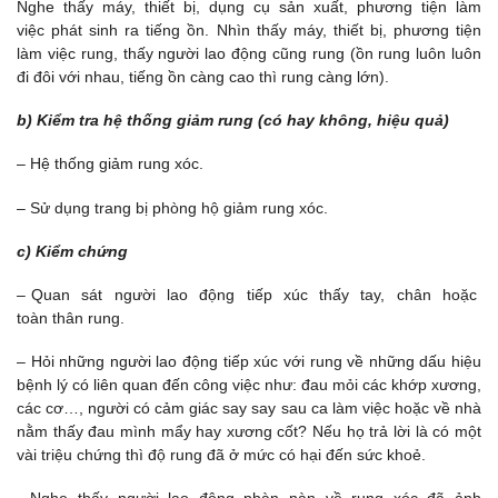
Nghe thấy máy, thiết bị, dụng cụ sản xuất, phương tiện làm
việc phát sinh ra tiếng ồn. Nhìn thấy máy, thiết bị, phương tiện
làm việc rung, thấy người lao động cũng rung (ồn rung luôn luôn
đi đôi với nhau, tiếng ồn càng cao thì rung càng lớn).
b) Kiểm tra hệ thống giảm rung (có hay không, hiệu quả)
– Hệ thống giảm rung xóc.
– Sử dụng trang bị phòng hộ giảm rung xóc.
c) Kiểm chứng
– Quan sát người lao động tiếp xúc thấy tay, chân hoặc
toàn thân rung.
– Hỏi những người lao động tiếp xúc với rung về những dấu hiệu
bệnh lý có liên quan đến công việc như: đau mỏi các khớp xương,
các cơ…, người có cảm giác say say sau ca làm việc hoặc về nhà
nằm thấy đau mình mẩy hay xương cốt? Nếu họ trả lời là có một
vài triệu chứng thì độ rung đã ở mức có hại đến sức khoẻ.