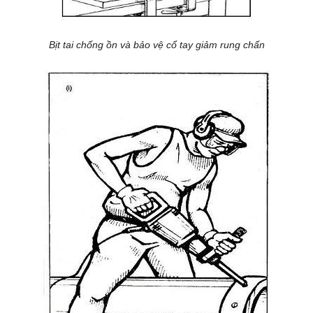
Bịt tai chống ồn và bảo vệ cổ tay giảm rung chấn