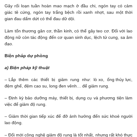
Gây rối loạn tuần hoàn mao mạch ở đầu chi, ngón tay có cảm
giác tê cứng, ngón tay trắng bệch rồi xanh nhợt, sau một thời
gian đau dấm dứt có thể đau dữ dội.
Làm tổn thương gân cơ, thần kinh, có thể gây teo cơ. Đối với lao
động nữ còn tác động đến cơ quan sinh dục, lệch tử cung, sa âm
đạo.
Biện pháp dự phòng
a) Biện pháp kỹ thuật
– Lắp thêm các thiết bị giảm rung như: lò xo, ống thủy lực,
đệm ghế, đệm cao su, long đen vênh… để giảm rung.
– Định kỳ bảo dưỡng máy, thiết bị, dụng cụ và phương tiện làm
việc để giảm độ rung.
– Giảm thời gian tiếp xúc để đỡ ảnh hưởng đến sức khoẻ người
lao động.
– Đổi mới công nghệ giảm độ rung là tốt nhất, nhưng rất khó thực