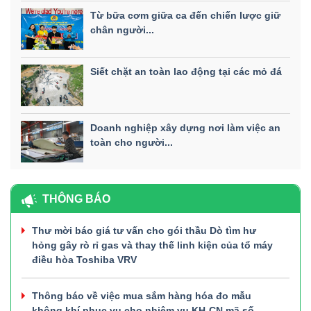
Từ bữa cơm giữa ca đến chiến lược giữ
chân người...
Siết chặt an toàn lao động tại các mỏ đá
Doanh nghiệp xây dựng nơi làm việc an
toàn cho người...
THÔNG BÁO
Thư mời báo giá tư vấn cho gói thầu Dò tìm hư
hỏng gây rò rỉ gas và thay thế linh kiện của tổ máy
điều hòa Toshiba VRV
Thông báo về việc mua sắm hàng hóa đo mẫu
không khí phục vụ cho nhiệm vụ KH-CN mã số