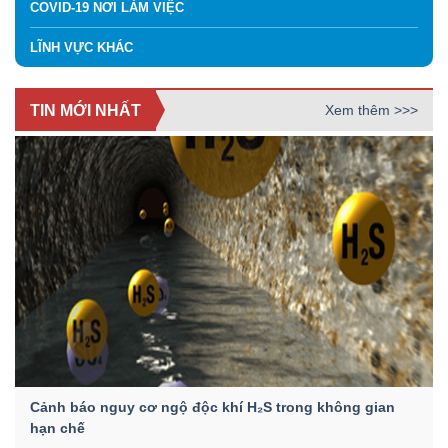
COVID-19 NƠI LÀM VIỆC
LĨNH VỰC KHÁC
TIN MỚI NHẤT
Xem thêm >>>
Cảnh báo nguy cơ ngộ độc khí H₂S trong không gian
hạn chế