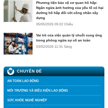
Phương tiện bảo vệ cơ quan hô hấp:
Ngăn ngừa ảnh hưởng của yếu tố có hại
đường hô hấp đối với công nhân xây
dựng
05/05/2026
05:02 Chiều
Vai trò của việc quản lý chuỗi cung ứng
trong phòng ngừa sự cố an toàn
03/02/2026
11:31 Sáng
CHUYÊN ĐỀ
AN TOÀN LAO ĐỘNG
MÔI TRƯỜNG VÀ ĐIỀU KIỆN LAO ĐỘNG
SỨC KHỎE NGHỀ NGHIỆP