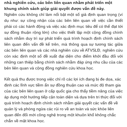
nhà nghiên cứu, các bên liên quan nhằm phát triển một
khung chính sách giúp giải quyết được vấn đề này.
Nghiên cứu không chỉ làm nổi bật một số giả định quan trọng (ví
dụ như: sự công nhận của các bên liên quan về việc cần thiết
phải có các hành động và việc xác định mục tiêu để có thể đạt tới
sự đồng thuận rộng lớn) cho việc thiết lập một cộng đồng chính
sách nhằm duy trì sự phát triển quá trình hoạch định chính sách
liên quan đến vấn đề kể trên, mà thông qua sự tương tác giữa
các bên liên quan và các nhà nghiên cứu về ATVSLĐ, nghiên cứu
còn xác định một số đề xuất đại diện cho điểm khởi đầu đối với
những can thiệp bằng chính sách nhằm đáp ứng nhu cầu của các
bên liên quan và cộng đồng nghiên cứu khoa học.
Kết quả thu được trong việc chỉ rõ các lợi ích đang bị đe dọa, xác
định các lĩnh vực tiềm ẩn sự đồng thuận cao và mức độ tham gia
của các bên liên quan ở cấp quốc gia cho thấy tiềm năng của việc
áp dụng một hướng tiếp cận toàn diện và dựa trên tri thức đối với
quá trình hoạch định chính sách nhằm giải quyết các vấn đề về
quản lý và phòng ngừa các rủi ro về an toàn và sức khỏe liên
quan đến đổi mới công nghệ trong một khuôn khổ không chắc
chắn về mặt khoa học.