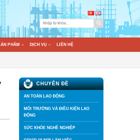
BẢN PHẨM
DỊCH VỤ
LIÊN HỆ
y
CHUYÊN ĐỀ
AN TOÀN LAO ĐỘNG
MÔI TRƯỜNG VÀ ĐIỀU KIỆN LAO
ĐỘNG
SỨC KHỎE NGHỀ NGHIỆP