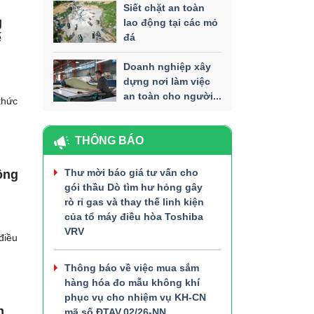
Siết chặt an toàn
g
lao động tại các mỏ
ế
đá
Doanh nghiệp xây
dựng nơi làm việc
an toàn cho người...
thức
THÔNG BÁO
Thư mời báo giá tư vấn cho
ông
gói thầu Dò tìm hư hỏng gây
rò rỉ gas và thay thế linh kiện
của tổ máy điều hòa Toshiba
VRV
điều
Thông báo về việc mua sắm
hàng hóa đo mẫu không khí
phục vụ cho nhiệm vụ KH-CN
n
mã số ĐTAV.02/26-NN