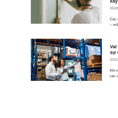
xây
05/0
Các 
– mộ
Vai
sự 
03/0
Khi 
các 