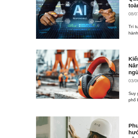
toà
08/0
Trí 
hành,
Kiể
Nân
ngừ
03/0
Suy 
phổ 
Phư
hưở