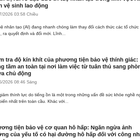
n vệ sinh lao động
7/2026
03:58 Chiều
tuệ nhân tạo (AI) đang nhanh chóng làm thay đổi cách thức các tổ chức
 ra quyết định và đổi mới. Lĩnh...
m tra độ kín khít của phương tiện bảo vệ thính giác:
g tầm an toàn tại nơi làm việc từ tuân thủ sang phò
a chủ động
6/2026
08:46 Sáng
giảm thính lực do tiếng ồn là một trong những vấn đề sức khỏe nghề n
biến nhất trên toàn cầu. Khác với...
ơng tiện bảo vệ cơ quan hô hấp: Ngăn ngừa ảnh
ng của yếu tố có hại đường hô hấp đối với công n