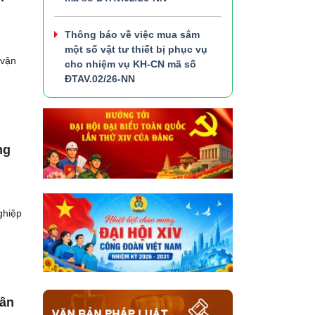
Thông báo về việc mua sắm
một số vật tư thiết bị phục vụ
 vận
cho nhiệm vụ KH-CN mã số
ĐTAV.02/26-NN
ng
ghiệp
hân