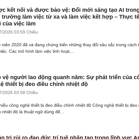
c kết nối và được bảo vệ: Đổi mới sáng tạo AI tron
 trường làm việc từ xa và làm việc kết hợp – Thực t
 của việc làm
7/2026
03:59 Chiều
 niên 2020 đã và đang chứng kiến những thay đổi sâu sắc trong cách 
iệc. Các mô hình làm việc linh hoạt,...
 vệ người lao động quanh năm: Sự phát triển của c
ệ thiết bị đeo điều chỉnh nhiệt độ
7/2026
03:58 Chiều
hiểu công nghệ thiết bị đeo điều chỉnh nhiệt độ Công nghệ thiết bị đeo 
h nhiệt độ là thuật ngữ dùng để...
n trị rủi ro đạo đức trí tuệ nhân tạo trong lĩnh vực A