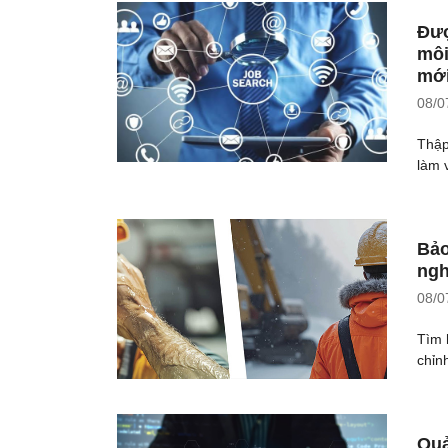
Đượ
môi
mới
08/0
Thập
làm v
Bảo
ngh
08/0
Tìm 
chỉn
Quả