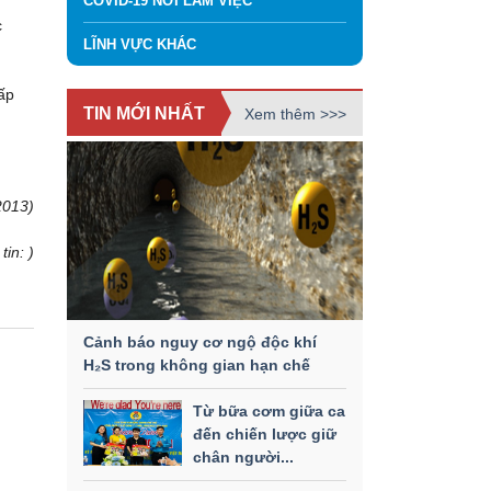
COVID-19 NƠI LÀM VIỆC
c
LĨNH VỰC KHÁC
ấp
TIN MỚI NHẤT
Xem thêm >>>
2013)
tin: )
Cảnh báo nguy cơ ngộ độc khí
H₂S trong không gian hạn chế
Từ bữa cơm giữa ca
đến chiến lược giữ
chân người...