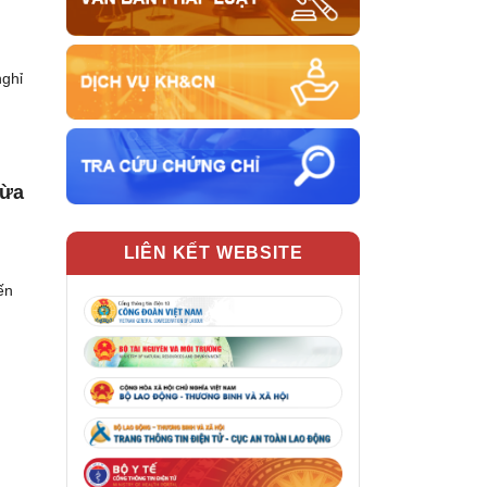
nghỉ
gừa
LIÊN KẾT WEBSITE
ến