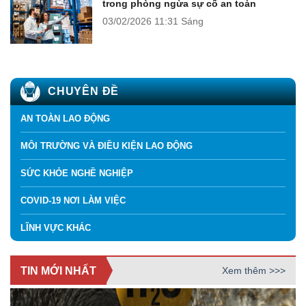
trong phòng ngừa sự cố an toàn
03/02/2026
11:31 Sáng
CHUYÊN ĐỀ
AN TOÀN LAO ĐỘNG
MÔI TRƯỜNG VÀ ĐIỀU KIỆN LAO ĐỘNG
SỨC KHỎE NGHỀ NGHIỆP
COVID-19 NƠI LÀM VIỆC
LĨNH VỰC KHÁC
TIN MỚI NHẤT
Xem thêm >>>