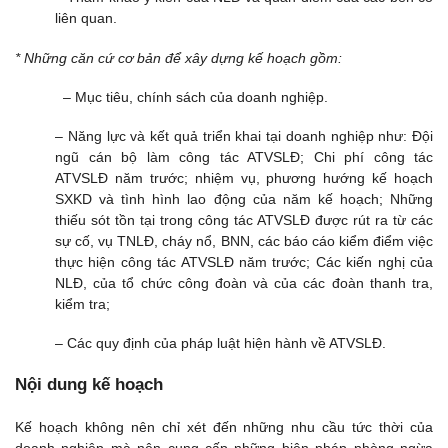
liên quan.
* Những căn cứ cơ bản để xây dựng kế hoạch gồm:
– Mục tiêu, chính sách của doanh nghiệp.
– Năng lực và kết quả triển khai tại doanh nghiệp như: Đội
ngũ cán bộ làm công tác ATVSLĐ; Chi phí công tác
ATVSLĐ năm trước; nhiệm vụ, phương hướng kế hoạch
SXKD và tình hình lao động của năm kế hoạch; Những
thiếu sót tồn tại trong công tác ATVSLĐ được rút ra từ các
sự cố, vụ TNLĐ, cháy nổ, BNN, các báo cáo kiểm điểm việc
thực hiện công tác ATVSLĐ năm trước; Các kiến nghị của
NLĐ, của tổ chức công đoàn và của các đoàn thanh tra,
kiểm tra;
– Các quy định của pháp luật hiện hành về ATVSLĐ.
Nội dung kế hoạch
Kế hoạch không nên chỉ xét đến những nhu cầu tức thời của
doanh nghiệp mà nên cung cấp những biện pháp phòng ngừa