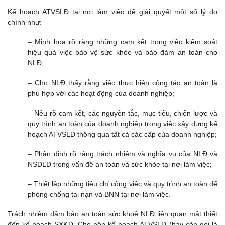
Kế hoạch ATVSLĐ tại nơi làm việc để giải quyết một số lý do
chính như:
– Minh họa rõ ràng những cam kết trong việc kiểm soát
hiệu quả việc bảo vệ sức khỏe và bảo đảm an toàn cho
NLĐ;
– Cho NLĐ thấy rằng việc thực hiện công tác an toàn là
phù hợp với các hoạt động của doanh nghiệp;
– Nêu rõ cam kết, các nguyên tắc, mục tiêu, chiến lược và
quy trình an toàn của doanh nghiệp trong việc xây dựng kế
hoạch ATVSLĐ thông qua tất cả các cấp của doanh nghiệp;
– Phân định rõ ràng trách nhiệm và nghĩa vụ của NLĐ và
NSDLĐ trong vấn đề an toàn và sức khỏe tại nơi làm việc;
– Thiết lập những tiêu chí công việc và quy trình an toàn để
phòng chống tai nạn và BNN tại nơi làm việc.
Trách nhiệm đảm bảo an toàn sức khoẻ NLĐ liên quan mật thiết
đến kế hoạch SXKD. Cho nên kế hoạch ATVSLĐ (hay còn gọi là