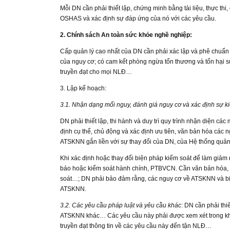
Mỗi DN cần phải thiết lập, chứng minh bằng tài liệu, thực thi
OSHAS và xác định sự đáp ứng của nó với các yêu cầu.
2. Chính sách An toàn sức khỏe nghề nghiệp:
Cấp quản lý cao nhất của DN cần phải xác lập và phê chuẩn
của nguy cơ; có cam kết phòng ngừa tổn thương và tổn hại sức 
truyền đạt cho mọi NLĐ…
3. Lập kế hoạch:
3.1. Nhận dạng mối nguy, đánh giá nguy cơ và xác định sự k
DN phải thiết lập, thi hành và duy trì quy trình nhận diện
định cụ thể, chủ động và xác định ưu tiên, văn bản hóa các 
ATSKNN gắn liền với sự thay đổi của DN, của Hệ thống quả
Khi xác định hoặc thay đổi biện pháp kiểm soát để làm giảm ng
báo hoặc kiểm soát hành chính, PTBVCN. Cần văn bản hóa, l
soát…; DN phải bảo đảm rằng, các nguy cơ về ATSKNN và biện 
ATSKNN.
3.2. Các yêu cầu pháp luật và yêu cầu khác
: DN cần phải thiế
ATSKNN khác… Các yêu cầu này phải được xem xét trong khi t
truyền đạt thông tin về các yêu cầu này đến tận NLĐ…