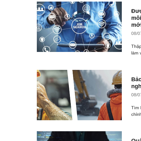
Đượ
môi
mới
08/0
Thập
làm v
Bảo
ngh
08/0
Tìm 
chỉn
Quả