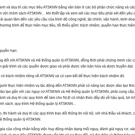
i hành và duy trì các mục tiêu ATSKNN bằng văn bản ở các bộ phận chức năng và cá
 với chính sách ATSKNN… khi thiết lập và xem xét các mục tiêu phải xét đến yêu 
 quan tâm đến các yêu cầu của trình độ công nghệ, tài chính, vận hành, kinh do
 chương trình để thực hiện mục tiêu, tối thiểu gồm: trách nhiệm, quyền hạn thực hiện
à quyền hạn:
cùng đối với ATSKNN và Hệ thống quản lý ATSKNN, đồng thời phải chứng minh các 
iệm giải trình và các quyền được giao và phải được văn bản hóa và được truyền đạt.
 có trách nhiệm riêng về ATSKNN và có cam kết để thực hiện trách nhiệm đó.
gười thực hiện nhiệm vụ tác động đến ATSKNN phải có năng lực được đào tạo thí
u đào tạo gắn với các nguy cơ ATSKNN và Hệ thống quản lý ATSKNN, phải cung cấp
ành và duy trì các quy trình để làm cho NLĐ có nhận thức đầy đủ về hậu quả, lợi ích
hính sách, quy trình Hệ thống quản lý ATSKNN…
ập, thi hành và duy trì các quy trình trao đổi thông tin nội bộ, với nhà thầu và khách,
Hệ thống quản lý ATSKNN.
ham gia của công nhân bằng việc huy động nhận dạng mối nguy, đánh giá nguy cơ, xá