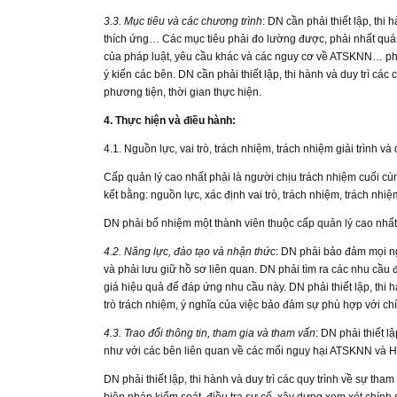
3.3. Mục tiêu và các chương trình
: DN cần phải thiết lập, th
thích ứng… Các mục tiêu phải đo lường được, phải nhất quán
của pháp luật, yêu cầu khác và các nguy cơ về ATSKNN… phải
ý kiến các bên. DN cần phải thiết lập, thi hành và duy trì các
phương tiện, thời gian thực hiện.
4. Thực hiện và điều hành:
4.1. Nguồn lực, vai trò, trách nhiệm, trách nhiệm giải trình v
Cấp quản lý cao nhất phải là người chịu trách nhiệm cuối 
kết bằng: nguồn lực, xác định vai trò, trách nhiệm, trách nh
DN phải bổ nhiệm một thành viên thuộc cấp quản lý cao nhất
4.2. Năng lực, đào tạo và nhận thức
: DN phải bảo đảm mọi n
và phải lưu giữ hồ sơ liên quan. DN phải tìm ra các nhu cầ
giá hiệu quả để đáp ứng nhu cầu này. DN phải thiết lập, thi h
trò trách nhiệm, ý nghĩa của việc bảo đảm sự phù hợp với c
4.3. Trao đổi thông tin, tham gia và tham vấn
: DN phải thiết l
như với các bên liên quan về các mối nguy hại ATSKNN và 
DN phải thiết lập, thi hành và duy trì các quy trình về sự t