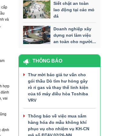
Siết chặt an toàn
c cấp
lao động tại các mỏ
cầu
đá
anh và
,
Doanh nghiệp xây
dựng nơi làm việc
an toàn cho người...
THÔNG BÁO
cam
Thư mời báo giá tư vấn cho
gói thầu Dò tìm hư hỏng gây
ch hợp
rò rỉ gas và thay thế linh kiện
, đánh
của tổ máy điều hòa Toshiba
, vai
VRV
 cũng
Thông báo về việc mua sắm
hàng hóa đo mẫu không khí
phục vụ cho nhiệm vụ KH-CN
c định
mã số ĐTAV.02/26-NN