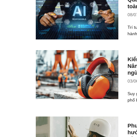
toà
08/0
Trí 
hành,
Kiể
Nân
ngừ
03/0
Suy 
phổ 
Phư
hưở