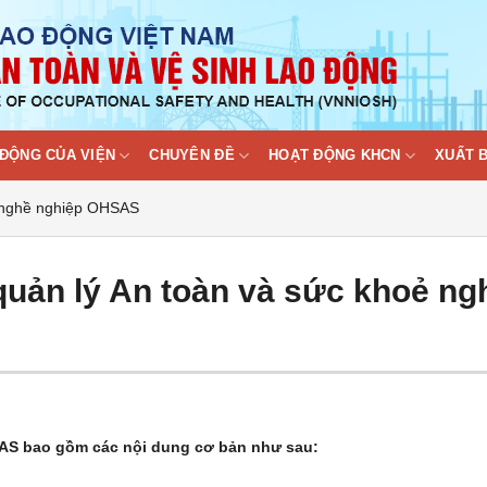
ĐỘNG CỦA VIỆN
CHUYÊN ĐỀ
HOẠT ĐỘNG KHCN
XUẤT 
ẻ nghề nghiệp OHSAS
quản lý An toàn và sức khoẻ ng
AS bao gồm các nội dung cơ bản như sau: