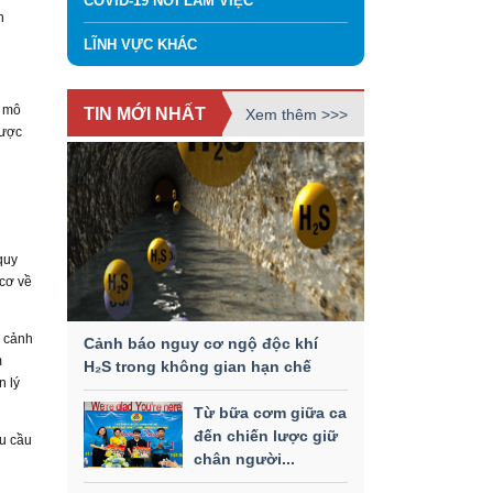
COVID-19 NƠI LÀM VIỆC
n
LĨNH VỰC KHÁC
y mô
TIN MỚI NHẤT
Xem thêm >>>
được
quy
 cơ về
, cảnh
Cảnh báo nguy cơ ngộ độc khí
m
H₂S trong không gian hạn chế
n lý
Từ bữa cơm giữa ca
đến chiến lược giữ
êu cầu
chân người...