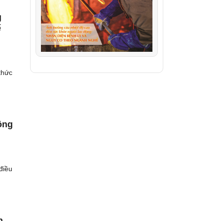
g
ế
thức
ông
điều
n