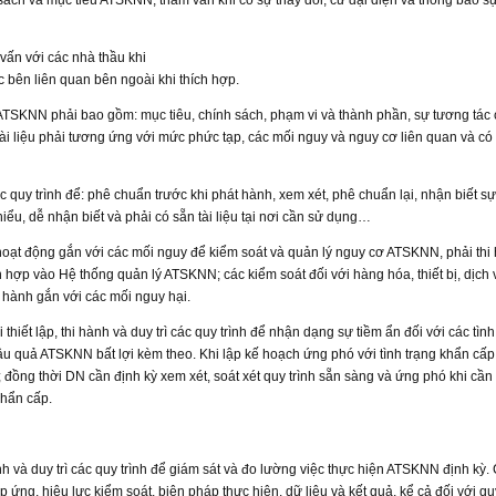
 sách và mục tiêu ATSKNN, tham vấn khi có sự thay đổi, cử đại diện và thông báo s
m vấn với các nhà thầu khi
 bên liên quan bên ngoài khi thích hợp.
ý ATSKNN phải bao gồm: mục tiêu, chính sách, phạm vi và thành phần, sự tương tác
ài liệu phải tương ứng với mức phức tạp, các mối nguy và nguy cơ liên quan và có 
 các quy trình để: phê chuẩn trước khi phát hành, xem xét, phê chuẩn lại, nhận biết sự
hiểu, dễ nhận biết và phải có sẵn tài liệu tại nơi cần sử dụng…
hoạt động gắn với các mối nguy để kiểm soát và quản lý nguy cơ ATSKNN, phải thi
h hợp vào Hệ thống quản lý ATSKNN; các kiểm soát đối với hàng hóa, thiết bị, dịch 
 hành gắn với các mối nguy hại.
 thiết lập, thi hành và duy trì các quy trình để nhận dạng sự tiềm ẩn đối với các tình
u quả ATSKNN bất lợi kèm theo. Khi lập kế hoạch ứng phó với tình trạng khẩn cấ
 đồng thời DN cần định kỳ xem xét, soát xét quy trình sẵn sàng và ứng phó khi cần t
khẩn cấp.
hành và duy trì các quy trình để giám sát và đo lường việc thực hiện ATSKNN định kỳ.
ứng, hiệu lực kiểm soát, biện pháp thực hiện, dữ liệu và kết quả, kể cả đối với qu