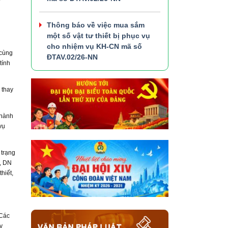
ự
Thông báo về việc mua sắm
một số vật tư thiết bị phục vụ
cho nhiệm vụ KH-CN mã số
 cùng
ĐTAV.02/26-NN
tính
 thay
 hành
vụ
 trạng
p, DN
hiết,
 Các
y