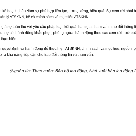
kế hoạch, bảo đảm sự phù hợp liên tục, tương xứng, hiệu quả. Sự xem xét phải 
 quản lý ATSKNN, kể cả chính sách và mục tiêu ATSKNN.
iá sự tuân thủ với yêu cầu pháp luật; kết quả tham gia, tham vấn; trao đổi thông ti
 tra sự cố, hành động khắc phục, phòng ngừa; hành động theo các xem xét trước c
 thực hiện.
ồm quyết định và hành động để thực hiện ATSKNN; chính sách và mục tiêu; nguồn lự
ra khả năng tiếp cận cho trao đổi thông tin và tham vấn.
(Nguồn tin: Theo cuốn: Bảo hộ lao động, Nhà xuất bản lao động 