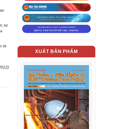
bao
n; sự
ủa
c và
XUẤT BẢN PHẨM
2012)