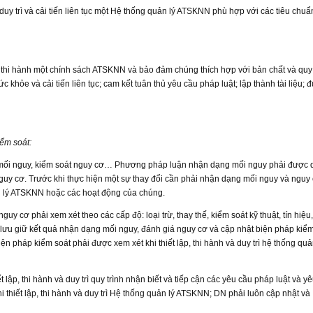
, duy trì và cải tiến liên tục một Hệ thống quản lý ATSKNN phù hợp với các tiêu chuẩ
 thi hành một chính sách ATSKNN và bảo đảm chúng thích hợp với bản chất và qu
khỏe và cải tiến liên tục; cam kết tuân thủ yêu cầu pháp luật; lập thành tài liệu; 
iểm soát:
 các mối nguy, kiểm soát nguy cơ… Phương pháp luận nhận dạng mối nguy phải được 
nguy cơ. Trước khi thực hiện một sự thay đổi cần phải nhận dạng mối nguy và nguy
n lý ATSKNN hoặc các hoạt động của chúng.
uy cơ phải xem xét theo các cấp độ: loại trừ, thay thế, kiểm soát kỹ thuật, tín hiệu
ưu giữ kết quả nhận dạng mối nguy, đánh giá nguy cơ và cập nhật biện pháp kiể
pháp kiểm soát phải được xem xét khi thiết lập, thi hành và duy trì hệ thống quả
t lập, thi hành và duy trì quy trình nhận biết và tiếp cận các yêu cầu pháp luật và y
hiết lập, thi hành và duy trì Hệ thống quản lý ATSKNN; DN phải luôn cập nhật và