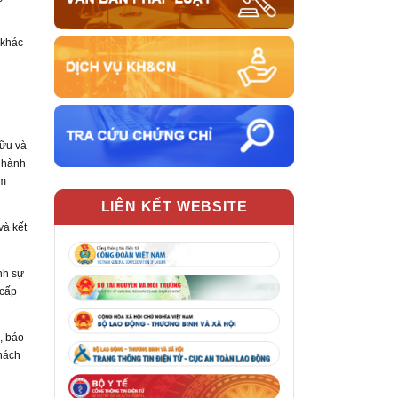
 khác
hữu và
à hành
ểm
LIÊN KẾT WEBSITE
và kết
nh sự
 cấp
, báo
khách