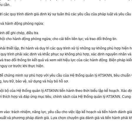
ếu cần.
 trì các quy trình đánh giá định kỳ sự tuân thủ các yêu cầu của pháp luật và yêu cầu
c và hành động phòng ngừa:
rình để ghi chép, điều tra
ội cho hành động phòng ngừa; cho cải tiến liên tục; và trao đổi thông tin.
 thiết lập, thi hành và duy trì các quy trình xử lý những sự không phù hợp hiện 
quy trình phải xác định và khắc phục sự không phù hợp, xác định nguyên nhân v
và trao đổi thông tin kết quả và xem xét hiệu lực của các hành động. Biện pháp ki
guy cơ trước khi thực hiện.
 sơ để chứng minh sự phù hợp với yêu cầu của Hệ thống quản lý ATSKNN, tiêu chuẩn 
g, lưu trữ, bảo vệ, sử dụng và hủy bỏ hồ sơ.
ội bộ của Hệ thống quản lý ATSKNN tiến hành theo thời biểu lập kế hoạch. Xác đị
 trì thích hợp và đáp ứng mục tiêu, chính sách của Hệ thống quản lý ATSKNN. Cung
hắm vào: trách nhiệm, năng lực, yêu cầu cho việc lập kế hoạch và tiến hành đánh giá
ần xuất và phương pháp đánh giá. Lựa chọn chuyên gia đánh giá và tiến hành phải 