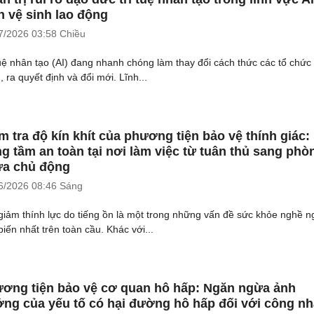
n vệ sinh lao động
7/2026
03:58 Chiều
tuệ nhân tạo (AI) đang nhanh chóng làm thay đổi cách thức các tổ chức
 ra quyết định và đổi mới. Lĩnh...
m tra độ kín khít của phương tiện bảo vệ thính giác:
g tầm an toàn tại nơi làm việc từ tuân thủ sang phò
a chủ động
6/2026
08:46 Sáng
giảm thính lực do tiếng ồn là một trong những vấn đề sức khỏe nghề n
biến nhất trên toàn cầu. Khác với...
ơng tiện bảo vệ cơ quan hô hấp: Ngăn ngừa ảnh
ng của yếu tố có hại đường hô hấp đối với công n