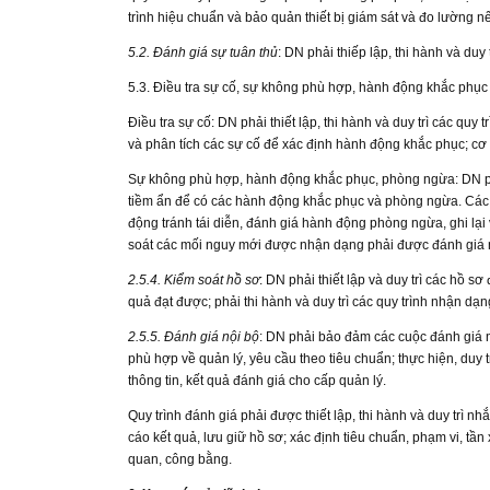
trình hiệu chuẩn và bảo quản thiết bị giám sát và đo lường n
5.2. Đánh giá sự tuân thủ
: DN phải thiếp lập, thi hành và duy
5.3. Điều tra sự cố, sự không phù hợp, hành động khắc phụ
Điều tra sự cố: DN phải thiết lập, thi hành và duy trì các quy t
và phân tích các sự cố để xác định hành động khắc phục; cơ h
Sự không phù hợp, hành động khắc phục, phòng ngừa: DN phải
tiềm ẩn để có các hành động khắc phục và phòng ngừa. Các 
động tránh tái diễn, đánh giá hành động phòng ngừa, ghi lại 
soát các mối nguy mới được nhận dạng phải được đánh giá n
2.5.4. Kiểm soát hồ sơ
: DN phải thiết lập và duy trì các hồ
quả đạt được; phải thi hành và duy trì các quy trình nhận dạn
2.5.5. Đánh giá nội bộ
: DN phải bảo đảm các cuộc đánh giá n
phù hợp về quản lý, yêu cầu theo tiêu chuẩn; thực hiện, duy
thông tin, kết quả đánh giá cho cấp quản lý.
Quy trình đánh giá phải được thiết lập, thi hành và duy trì n
cáo kết quả, lưu giữ hồ sơ; xác định tiêu chuẩn, phạm vi, t
quan, công bằng.