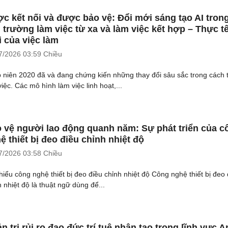
c kết nối và được bảo vệ: Đổi mới sáng tạo AI tron
 trường làm việc từ xa và làm việc kết hợp – Thực t
 của việc làm
7/2026
03:59 Chiều
 niên 2020 đã và đang chứng kiến những thay đổi sâu sắc trong cách 
iệc. Các mô hình làm việc linh hoạt,...
 vệ người lao động quanh năm: Sự phát triển của c
ệ thiết bị đeo điều chỉnh nhiệt độ
7/2026
03:58 Chiều
hiểu công nghệ thiết bị đeo điều chỉnh nhiệt độ Công nghệ thiết bị đeo 
h nhiệt độ là thuật ngữ dùng để...
n trị rủi ro đạo đức trí tuệ nhân tạo trong lĩnh vực A