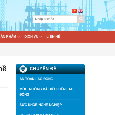
BẢN PHẨM
DỊCH VỤ
LIÊN HỆ
hề
CHUYÊN ĐỀ
AN TOÀN LAO ĐỘNG
MÔI TRƯỜNG VÀ ĐIỀU KIỆN LAO
ĐỘNG
SỨC KHỎE NGHỀ NGHIỆP