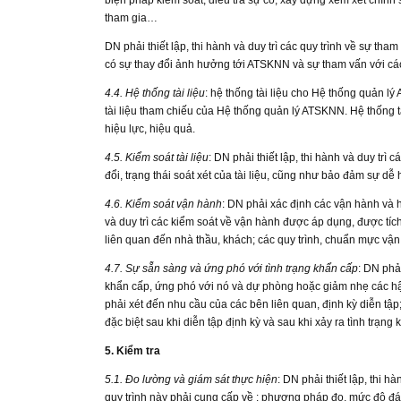
biện pháp kiểm soát, điều tra sự cố, xây dựng xem xét chính
tham gia…
DN phải thiết lập, thi hành và duy trì các quy trình về sự tha
có sự thay đổi ảnh hưởng tới ATSKNN và sự tham vấn với các
4.4. Hệ thống tài liệu
: hệ thống tài liệu cho Hệ thống quản l
tài liệu tham chiếu của Hệ thống quản lý ATSKNN. Hệ thống t
hiệu lực, hiệu quả.
4.5. Kiểm soát tài liệu
: DN phải thiết lập, thi hành và duy trì
đổi, trạng thái soát xét của tài liệu, cũng như bảo đảm sự dễ 
4.6. Kiểm soát vận hành
: DN phải xác định các vận hành và 
và duy trì các kiểm soát về vận hành được áp dụng, được tíc
liên quan đến nhà thầu, khách; các quy trình, chuẩn mực vận
4.7. Sự sẵn sàng và ứng phó với tình trạng khẩn cấp
: DN phải
khẩn cấp, ứng phó với nó và dự phòng hoặc giảm nhẹ các hậ
phải xét đến nhu cầu của các bên liên quan, định kỳ diễn tập;
đặc biệt sau khi diễn tập định kỳ và sau khi xảy ra tình trạng 
5. Kiểm tra
5.1. Đo lường và giám sát thực hiện
: DN phải thiết lập, thi 
quy trình này phải cung cấp về : phương pháp đo, mức độ đáp 