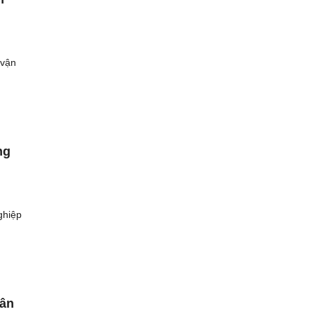
 vận
ng
ghiệp
hân