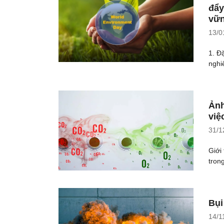
đẩy
vữ
13/0
1. Đ
nghi
Ảnh
việ
31/1
Giới
tron
Bụi
14/1