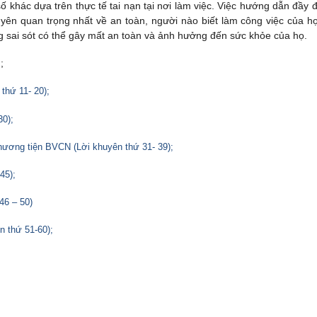
ố khác dựa trên thực tế tai nạn tại nơi làm việc. Việc hướng dẫn đầy đ
yên quan trọng nhất về an toàn, người nào biết làm công việc của h
g sai sót có thể gây mất an toàn và ảnh hưởng đến sức khỏe của họ.
)
;
thứ 11- 20);
30);
hương tiện BVCN (Lời khuyên thứ 31- 39);
45);
46 – 50)
n thứ 51-60);