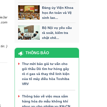
Đảng ủy Viện Khoa
học An toàn và Vệ
ieJar
sinh lao...
o.com
Bộ Nội vụ yêu cầu
rà soát, kiểm tra
chặt chẽ...
tin: )
THÔNG BÁO
Thư mời báo giá tư vấn cho
gói thầu Dò tìm hư hỏng gây
rò rỉ gas và thay thế linh kiện
của tổ máy điều hòa Toshiba
VRV
Thông báo về việc mua sắm
hàng hóa đo mẫu không khí
c
phục vụ cho nhiệm vụ KH-CN