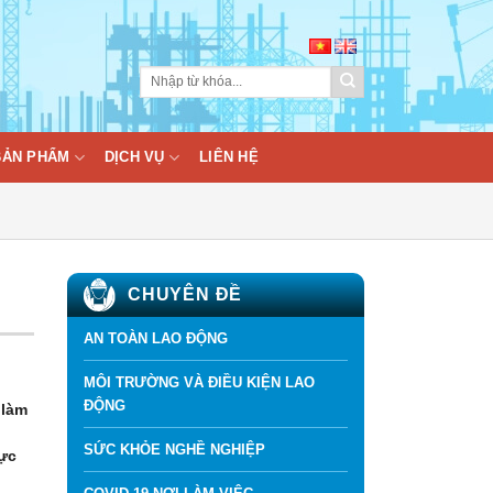
BẢN PHẨM
DỊCH VỤ
LIÊN HỆ
CHUYÊN ĐỀ
AN TOÀN LAO ĐỘNG
MÔI TRƯỜNG VÀ ĐIỀU KIỆN LAO
ĐỘNG
 làm
SỨC KHỎE NGHỀ NGHIỆP
hực