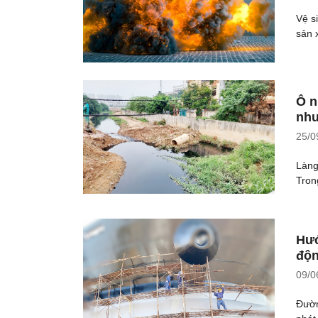
Vệ s
sản 
Ô n
nhu
25/0
Làng
Tron
Hướ
độn
09/0
Đường