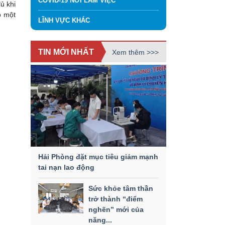
COVID-19 NƠI LÀM VIỆC
ủ khi
ọ một
LĨNH VỰC KHÁC
TIN MỚI NHẤT
Xem thêm >>>
Hải Phòng đặt mục tiêu giảm mạnh
tai nạn lao động
Sức khỏe tâm thần
trở thành “điểm
nghẽn” mới của
năng...