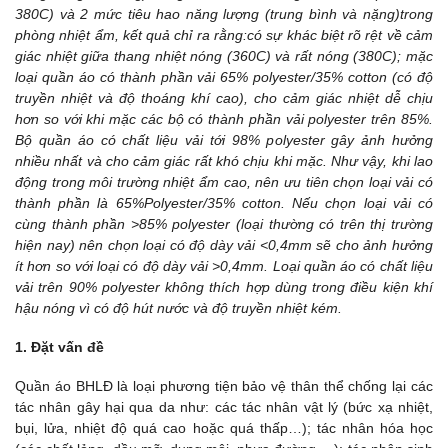
380C) và 2 mức tiêu hao năng lượng (trung bình và nặng)trong
phòng nhiệt ẩm, kết quả chỉ ra rằng:có sự khác biệt rõ rệt về cảm
giác nhiệt giữa thang nhiệt nóng (360C) và rất nóng (380C); mặc
loại quần áo có thành phần vải 65% polyester/35% cotton (có độ
truyền nhiệt và độ thoáng khí cao), cho cảm giác nhiệt dễ chịu
hơn so với khi mặc các bộ có thành phần vải polyester trên 85%.
Bộ quần áo có chất liệu vải tới 98% polyester gây ảnh hưởng
nhiều nhất và cho cảm giác rất khó chịu khi mặc. Như vậy, khi lao
động trong môi trường nhiệt ẩm cao, nên ưu tiên chọn loại vải có
thành phần là 65%Polyester/35% cotton. Nếu chọn loại vải có
cùng thành phần >85% polyester (loại thường có trên thị trường
hiện nay) nên chọn loại có độ dày vải <0,4mm sẽ cho ảnh hưởng
ít hơn so với loại có độ dày vải >0,4mm. Loại quần áo có chất liệu
vải trên 90% polyester không thích hợp dùng trong điều kiện khí
hậu nóng vì có độ hút nước và độ truyền nhiệt kém.
1. Đặt vấn đề
Quần áo BHLĐ là loại phương tiện bảo vệ thân thể chống lại các
tác nhân gây hại qua da như: các tác nhân vật lý (bức xạ nhiệt,
bụi, lửa, nhiệt độ quá cao hoặc quá thấp…); tác nhân hóa học