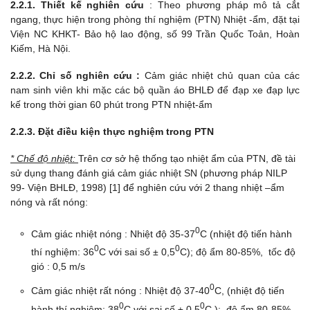
2.2.1. Thiết kế nghiên cứu
: Theo phương pháp mô tả cắt
ngang, thực hiện trong phòng thí nghiệm (PTN) Nhiệt -ẩm, đặt tại
Viện NC KHKT- Bảo hộ lao động, số 99 Trần Quốc Toản, Hoàn
Kiếm, Hà Nội.
2.2.2. Chỉ số nghiên cứu :
Cảm giác nhiệt chủ quan của các
nam sinh viên khi mặc các bộ quần áo BHLĐ để đạp xe đạp lực
kế trong thời gian 60 phút trong PTN nhiệt-ẩm
2.2.3. Đặt điều kiện thực nghiệm trong PTN
* Chế độ nhiệt:
Trên cơ sở hệ thống tạo nhiệt ẩm của PTN, đề tài
sử dụng thang đánh giá cảm giác nhiệt SN (phương pháp NILP
99- Viện BHLĐ, 1998) [1] để nghiên cứu với 2 thang nhiệt –ẩm
nóng và rất nóng:
0
Cảm giác nhiệt nóng : Nhiệt độ 35-37
C (nhiệt độ tiến hành
0
0
thí nghiệm: 36
C với sai số ± 0,5
C); độ ẩm 80-85%, tốc độ
gió : 0,5 m/s
0
Cảm giác nhiệt rất nóng : Nhiệt độ 37-40
C, (nhiệt độ tiến
0
0
hành thí nghiệm: 38
C với sai số ± 0,5
C ); độ ẩm 80-85%,