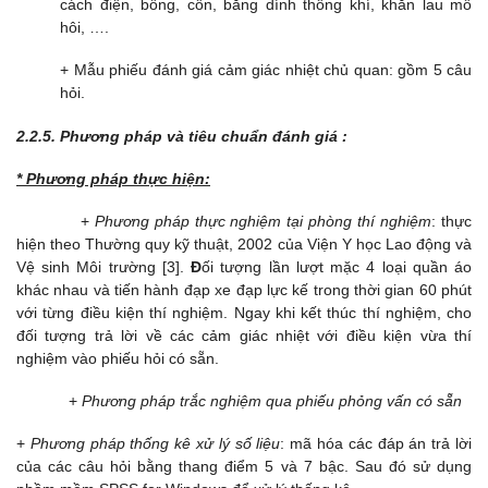
cách điện, bông, cồn, băng dính thông khí, khăn lau mồ
hôi, ….
+ Mẫu phiếu đánh giá cảm giác nhiệt chủ quan: gồm 5 câu
hỏi.
2.2.5.
Phương pháp và tiêu chuẩn đánh giá :
* Phương pháp thực hiện:
+
Phương pháp thực nghiệm
tại phòng thí nghiệm
: thực
hiện theo Thường quy kỹ thuật, 2002 của Viện Y học Lao động và
Vệ sinh Môi trường [3].
Đ
ối tượng lần lượt mặc 4 loại quần áo
khác nhau và tiến hành đạp xe đạp lực kế trong thời gian 60 phút
với từng điều kiện thí nghiệm. Ngay khi kết thúc thí nghiệm, cho
đối tượng trả lời về các cảm giác nhiệt với điều kiện vừa thí
nghiệm vào phiếu hỏi có sẵn.
+
Phương pháp trắc nghiệm qua phiếu phỏng vấn có sẵn
+
Phương pháp thống kê
xử lý số liệu
: mã hóa các đáp án trả lời
của các câu hỏi bằng thang điểm 5 và 7 bậc. Sau đó sử dụng