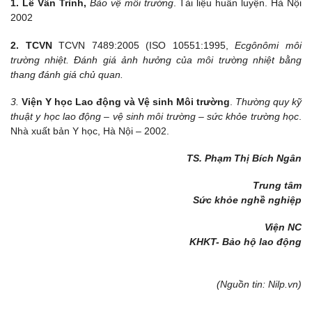
1
.
Lê Vân Trình,
Bảo vệ môi trường
. Tài liệu huấn luyện. Hà Nội
2002
2.
TCVN
TCVN 7489:2005 (ISO 10551:1995,
Ecgônômi môi
trường nhiệt. Đánh giá ảnh hưởng của môi trường nhiệt bằng
thang đánh giá chủ quan.
3.
Viện Y học Lao động và Vệ sinh Môi trường
.
Thường quy kỹ
thuật y học lao động – vệ sinh môi trường – sức khỏe trường học
.
Nhà xuất bản Y học, Hà Nội – 2002.
TS. Phạm Thị Bích Ngân
Trung tâm
Sức khỏe nghề nghiệp
Viện NC
KHKT- Bảo hộ lao động
(Nguồn tin: Nilp.vn)