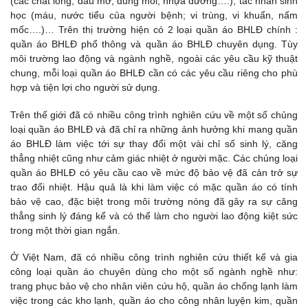
(các chất lỏng, dầu mỡ, dung môi, nhựa đường….); tác nhân sinh
học (máu, nước tiểu của người bệnh; vi trùng, vi khuẩn, nấm
mốc….)… Trên thị trường hiện có 2 loại quần áo BHLĐ chính :
quần áo BHLĐ phổ thông và quần áo BHLĐ chuyên dụng. Tùy
môi trường lao động và ngành nghề, ngoài các yêu cầu kỹ thuật
chung, mỗi loại quần áo BHLĐ cần có các yêu cầu riêng cho phù
hợp và tiện lợi cho người sử dụng.
Trên thế giới đã có nhiều công trình nghiên cứu về một số chủng
loại quần áo BHLĐ và đã chỉ ra những ảnh hưởng khi mang quần
áo BHLĐ làm việc tới sự thay đổi một vài chỉ số sinh lý, căng
thẳng nhiệt cũng như cảm giác nhiệt ở người mặc. Các chủng loại
quần áo BHLĐ có yêu cầu cao về mức độ bảo vệ đã cản trở sự
trao đổi nhiệt. Hậu quả là khi làm việc có mặc quần áo có tính
bảo vệ cao, đặc biệt trong môi trường nóng đã gây ra sự căng
thẳng sinh lý đáng kể và có thể làm cho người lao động kiệt sức
trong một thời gian ngắn.
Ở Việt Nam, đã có nhiều công trình nghiên cứu thiết kế và gia
công loại quần áo chuyên dùng cho một số ngành nghề như:
trang phục bảo vệ cho nhân viên cứu hộ, quần áo chống lạnh làm
việc trong các kho lạnh, quần áo cho công nhân luyện kim, quần