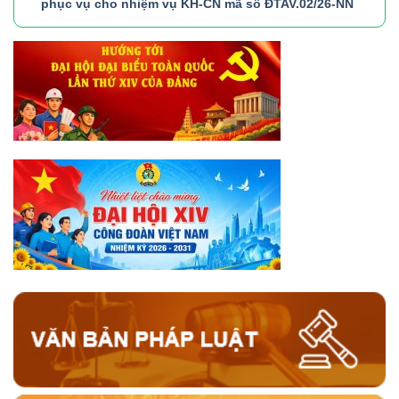
phục vụ cho nhiệm vụ KH-CN mã số ĐTAV.02/26-NN