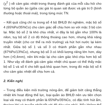
2
(χ
) về cảm giác nhiệt trong thang đánh giá của mỗi câu hỏi cho
từng bộ quần áo (giữa các giá trị quan sát được và giá trị 0 (
bình
thường hoặc thoải mái
), trong từng mức TN.
– Kết quả cũng chỉ ra trong số 4 bộ BHLĐ thí nghiệm, mặc bộ số
4 (65%Po/35%Co) cho cảm giác dễ chịu hơn so với mặc 3 bộ còn
lại. Mặc bộ số 2 là khó chịu nhất, vì đây là bộ gần như 100% là
nilon, tuy bộ số 2 có độ thông thoáng cao hơn, nhưng khả năng
truyền nhiệt (cho cơ thể ra môi trường) và hút hơi nước lại kém
nhất. Giữa bộ số 1 và số 3 có thành phần gần như nhau
(87%Po/13%Co), nhưng bộ số 3 có khối lượng riêng lớn hơn, dày
hơn (>0,4mm), nên khi mặc lại cho cảm giác khó chịu hơn bộ số
1. Như vậy về đánh giá cảm giác nhiệt chủ quan có thể thấy mặc
bộ số 1 và số 4 cho kết quả khả quan hơn, trong đó mặc bộ số 4
cho cảm giác nhiệt dễ chịu hơn cả.
2. Kiến nghị
– Trong điều kiện môi trường nóng-ẩm, để giảm bớt căng thẳng
nhiệt khi hoạt động thể lực, loại quần áo BHLĐ nên ưu tiên chọn
loại vải may có thành phần là 65%Po/35%Co, có đặc tính hút ẩm,
thoáng khí và truyền nhiệt tốt với độ dày vừa phải. Nếu không thể