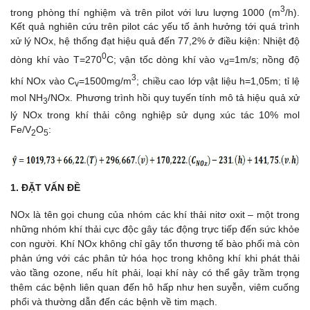
3
trong phòng thí nghiệm và trên pilot với lưu lượng 1000 (m
/h).
Kết quả nghiên cứu trên pilot các yếu tố ảnh hưởng tới quá trình
xử lý NOx, hệ thống đạt hiệu quả đến 77,2% ở điều kiện: Nhiệt độ
0
dòng khí vào T=270
C; vận tốc dòng khí vào v
=1m/s; nồng độ
d
3
khí NOx vào C
=1500mg/m
; chiều cao lớp vật liệu h=1,05m; tỉ lệ
v
mol NH
/NOx. Phương trình hồi quy tuyến tính mô tả hiệu quả xử
3
lý NOx trong khí thải công nghiệp sử dụng xúc tác 10% mol
Fe/V
O
:
2
5
1. ĐẶT VẤN ĐỀ
NOx là tên gọi chung của nhóm các khí thải nitơ oxit – một trong
những nhóm khí thải cực độc gây tác động trực tiếp đến sức khỏe
con người. Khí NOx không chỉ gây tổn thương tế bào phổi mà còn
phản ứng với các phân tử hóa học trong không khí khi phát thải
vào tầng ozone, nếu hít phải, loại khí này có thể gây trầm trọng
thêm các bệnh liên quan đến hô hấp như hen suyễn, viêm cuống
phổi và thường dẫn đến các bệnh về tim mạch.