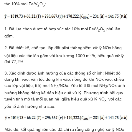
tác 10% mol Fe/V
O
:
2
5
1. Đã lựa chọn được tổ hợp xúc tác 10% mol Fe/V
O
phủ lên
2
5
gốm.
2. Đã thiết kế, chế tạo, lắp đặt pilot thử nghiệm xử lý NOx bằng
3
vật liệu xúc tác lên gốm với lưu lượng 1000 m
/h, hiệu quả xử lý
đạt 77,2%.
3. Xác định được ảnh hưởng của các thông số chính: Nhiệt độ
dòng khí vào; vận tốc dòng khí vào; nồng độ khí NOx vào; chiều
cao lớp vật liệu; tỉ lệ mol NH
/NOx. Yếu tố tỉ lệ mol NH
/NOx ảnh
3
3
hưởng không đáng kể đến hiệu quả xử lý. Phương trình hồi quy
tuyến tính mô tả mối quan hệ giữa hiệu quả xử lý NO
với các
x
yếu tố ảnh hưởng như sau:
Mặc dù, kết quả nghiên cứu đã chỉ ra rằng công nghệ xử lý NOx