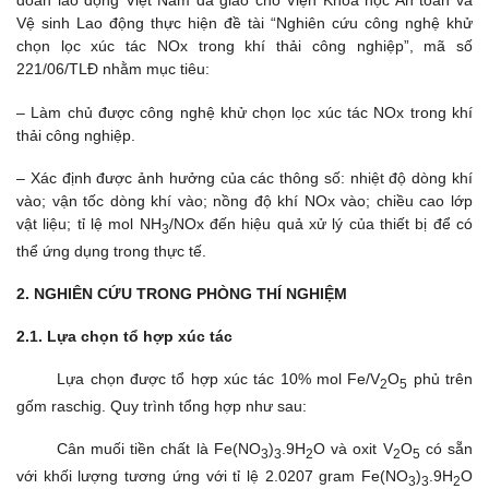
đoàn lao động Việt Nam đã giao cho Viện Khoa học An toàn và
Vệ sinh Lao động thực hiện đề tài “Nghiên cứu công nghệ khử
chọn lọc xúc tác NOx trong khí thải công nghiệp”, mã số
221/06/TLĐ nhằm mục tiêu:
– Làm chủ được công nghệ khử chọn lọc xúc tác NOx trong khí
thải công nghiệp.
– Xác định được ảnh hưởng của các thông số: nhiệt độ dòng khí
vào; vận tốc dòng khí vào; nồng độ khí NOx vào; chiều cao lớp
vật liệu; tỉ lệ mol NH
/NOx đến hiệu quả xử lý của thiết bị để có
3
thể ứng dụng trong thực tế.
2. NGHIÊN CỨU TRONG PHÒNG THÍ NGHIỆM
2.1. Lựa chọn tổ hợp xúc tác
Lựa chọn được tổ hợp xúc tác 10% mol Fe/V
O
phủ trên
2
5
gốm raschig. Quy trình tổng hợp như sau:
Cân muối tiền chất là Fe(NO
)
.9H
O và oxit V
O
có sẵn
3
3
2
2
5
với khối lượng tương ứng với tỉ lệ 2.0207 gram Fe(NO
)
.9H
O
3
3
2