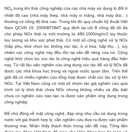
NO
trong khí thải công nghiệp của các nhà máy sử dụng lò đốt ở
x
nhiệt độ cao (nhà máy thép, nhà máy xi măng, nhà máy đúc…)
thường có nồng độ khá cao. Trong khi đó quy chuẩn kỹ thuật Việt
Nam QCVN 19: 2009/BTNMT quy định tại cột B nồng độ tối đa
cho phép NOx thải ra môi trường từ 480-1000mg/m3 tùy thuộc
lưu lượng và khu vực phát thải. Có một số công nghệ xử lý NOx
(hấp phụ, khử chọn lọc không xúc tác, ô xi hóa, hấp thụ…), tuy
nhiên các công nghệ này đều tồn tại vấn đề riêng của nó. Công
nghệ khử chọn lọc xúc tác là công nghệ hiệu quả hàng đầu hiện
nay. Từ rất lâu việc nghiên cứu ứng dụng xúc tác để xử lý NOx đã
được các nhà khoa học trong và ngoài nước quan tâm. Trên thế
giới đã có nhiều nghiên cứu tổng hợp được chất xúc tác xử lý khí
NOx. Tại Việt Nam cũng có một số nhóm tác giả nghiên cứu quá
trình xử lý khói thải chứa NOx nhưng không nhiều và đặc biệt
chưa có nghiên cứu nào tạo ra được sản phẩm ứng dụng trong
công nghiệp.
Để chủ động về mặt công nghệ, đáp ứng nhu cầu sử dụng trong
nước với giá thành hợp lý, cần nghiên cứu đưa ra được sản phẩm
thương mại. Nhận thấy thách thức trong vấn đề này, Tổng liên