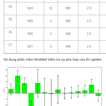
N24
11
300
2.5
N25
1
300
2.5
N26
4
300
2.5
N27
9
300
2.5
Sử dụng phần mềm Moddle5 kiểm tra sự phù hợp của thí nghiệm