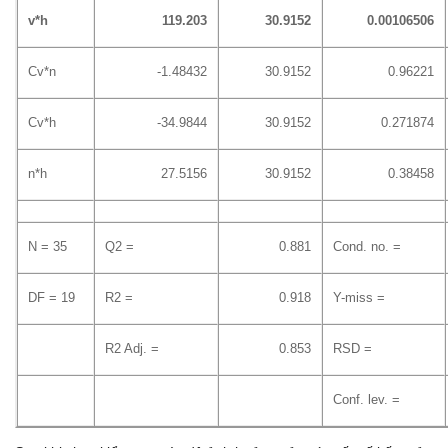
v*h
119.203
30.9152
0.00106506
Cv*n
-1.48432
30.9152
0.96221
Cv*h
-34.9844
30.9152
0.271874
n*h
27.5156
30.9152
0.38458
N = 35
Q2 =
0.881
Cond. no. =
DF = 19
R2 =
0.918
Y-miss =
R2 Adj. =
0.853
RSD =
Conf. lev. =