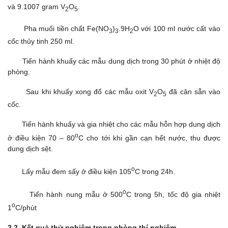
và 9.1007 gram V
O
.
2
5
Pha muối tiền chất Fe(NO
)
.9H
O với 100 ml nước cất vào
3
3
2
cốc thủy tinh 250 ml.
Tiến hành khuấy các mẫu dung dịch trong 30 phút ở nhiệt độ
phòng.
Sau khi khuấy xong đổ các mẫu oxit V
O
đã cân sẵn vào
2
5
cốc.
Tiến hành khuấy và gia nhiệt cho các mẫu hỗn hợp dung dịch
o
ở điều kiện 70 – 80
C cho tới khi gần cạn hết nước, thu được
dung dịch sệt.
o
Lấy mẫu đem sấy ở điều kiện 105
C trong 24h.
o
Tiến hành nung mẫu ở 500
C trong 5h, tốc độ gia nhiệt
o
1
C/phút
2.2. Kết quả thử nghiệm trong phòng thí nghiệm