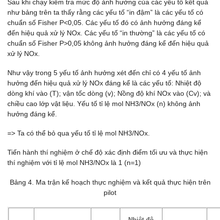
Sau khi chạy kiểm tra mức độ ảnh hưởng của các yếu tố kết quả
như bảng trên ta thấy rằng các yếu tố “in đậm” là các yếu tố có
chuẩn số Fisher P<0,05. Các yếu tố đó có ảnh hưởng đáng kể
đến hiệu quả xử lý NOx. Các yếu tố “in thường” là các yếu tố có
chuẩn số Fisher P>0,05 không ảnh hưởng đáng kể đến hiệu quả
xử lý NOx.
Như vậy trong 5 yếu tố ảnh hưởng xét đến chỉ có 4 yếu tố ảnh
hưởng đến hiệu quả xử lý NOx đáng kể là các yếu tố: Nhiệt độ
dòng khí vào (T); vận tốc dòng (v); Nồng độ khí NOx vào (Cv); và
chiều cao lớp vật liệu. Yếu tố tỉ lệ mol NH3/NOx (n) không ảnh
hưởng đáng kể.
=> Ta có thể bỏ qua yếu tố tỉ lệ mol NH3/NOx.
Tiến hành thí nghiệm ở chế độ xác định điểm tối ưu và thực hiện
thí nghiệm với tỉ lệ mol NH3/NOx là 1 (n=1)
Bảng 4. Ma trận kế hoạch thực nghiệm và kết quả thực hiện trên
pilot