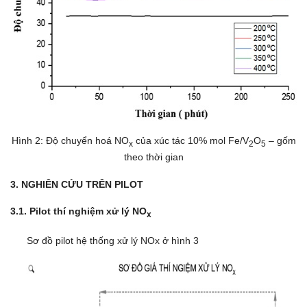
Hình 2: Độ chuyển hoá NO
của xúc tác 10% mol Fe/V
O
– gốm
x
2
5
theo thời gian
3. NGHIÊN CỨU TRÊN PILOT
3.1. Pilot thí nghiệm xử lý NO
x
Sơ đồ pilot hệ thống xử lý NOx ở hình 3