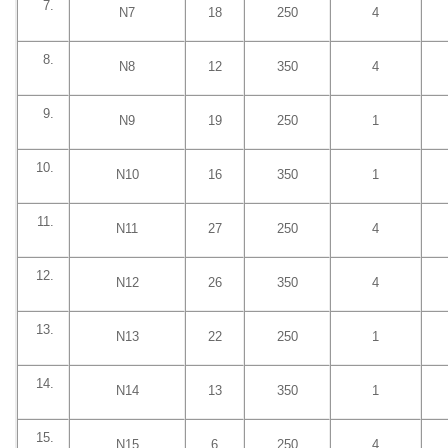
N7
18
250
4
N8
12
350
4
N9
19
250
1
N10
16
350
1
N11
27
250
4
N12
26
350
4
N13
22
250
1
N14
13
350
1
N15
6
250
4