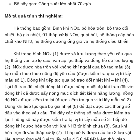
Bộ sấy gas: Công suất lớn nhất 70kg/h
Mô tả quá trình thí nghiệm:
Hệ thống bao gồm: Bình khí NOx, bộ hòa trộn, bộ trao đổi
nhiệt, bộ gia nhiệt, 01 tháp xử lý NOx, quạt hút, hệ thống cấp hóa
chất khử NH3, hệ thống đường ống gió và hệ thống điều khiển.
Khí trong bình NOx (1) được xả lưu lượng theo yêu cầu qua
hệ thống van áp lự cao, van áp lực thấp và đồng hồ đo lưu lượng
(2). NOx được hòa trộn với không khí ngoài qua bộ tạo mẫu (3),
tạo mẫu theo theo nồng độ yêu cầu (được kiểm tra qua vị trí lấy
mẫu số 1). Dòng khí tiếp tục qua bộ trao đổi nhiệt khí – khí (4).
Tại bộ trao đổi nhiệt dòng khí được nâng nhiệt độ khí trao đổi với
dòng khí đã được sấy nóng mục đích tiết kiệm năng lượng, nồng
độ NOx được kiểm tra lại (được kiểm tra qua vị trí lấy mẫu số 2).
Dòng khí tiếp tục qua bộ gia nhiệt (5) để đạt được các thông số
đầu vào theo yêu cầu. Tại đây các thông số mẫu được kiểm tra
lại. Thông số này được kiểm tra tại vị trí lấy mẫu số 3. Tiếp đó
dòng khí được hòa trộn với Khí NH3 từ bình chứa (8). Sau khi
hòa trộn đi vào tháp xử lý (7). Tháp xử lý được cấu tạo 3 lớp vật
liệu tương ứng với 3 vị trí lấy mẫu 4,5,6 để tiết kiệm thời gian