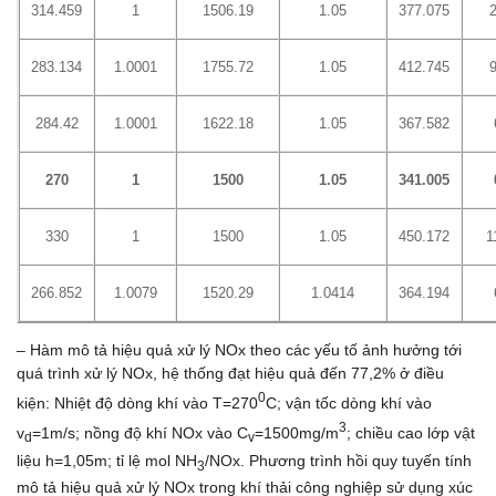
314.459
1
1506.19
1.05
377.075
283.134
1.0001
1755.72
1.05
412.745
284.42
1.0001
1622.18
1.05
367.582
270
1
1500
1.05
341.005
330
1
1500
1.05
450.172
1
266.852
1.0079
1520.29
1.0414
364.194
– Hàm mô tả hiệu quả xử lý NOx theo các yếu tố ảnh hưởng tới
quá trình xử lý NOx, hệ thống đạt hiệu quả đến 77,2% ở điều
0
kiện: Nhiệt độ dòng khí vào T=270
C; vận tốc dòng khí vào
3
v
=1m/s; nồng độ khí NOx vào C
=1500mg/m
; chiều cao lớp vật
d
v
liệu h=1,05m; tỉ lệ mol NH
/NOx. Phương trình hồi quy tuyến tính
3
mô tả hiệu quả xử lý NOx trong khí thải công nghiệp sử dụng xúc