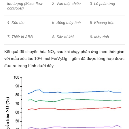
lưu lượng (Mass flow
2- Van một chiều
3- Lò phản ứng
controller)
4- Xúc tác
5- Bông thủy tinh
6- Khoang trộn
7- Thiết bị ABB
8- Sắc kí khí
9- Máy tín
h
Kết quả độ chuyển hóa NO
sau khi chạy phản ứng theo thời gian
x
với mẫu xúc tác 10% mol Fe/V
O
– gốm đã được tổng hợp được
2
5
đưa ra trong hình dưới đây: