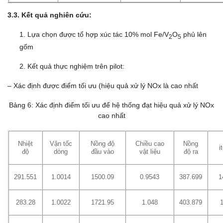
3.3. Kết quả nghiên cứu:
1. Lựa chọn được tổ hợp xúc tác 10% mol Fe/V
O
phủ lên
2
5
gốm
2. Kết quả thực nghiệm trên pilot:
– Xác định được điểm tối ưu (hiệu quả xử lý NOx là cao nhất
Bảng 6: Xác định điểm tối ưu để hệ thống đạt hiệu quả xử lý NOx
cao nhất
Nhiệt
Vận tốc
Nồng độ
Chiều cao
Nồng
i
độ
dòng
đầu vào
vật liệu
độ ra
291.551
1.0014
1500.09
0.9543
387.699
1
283.28
1.0022
1721.95
1.048
403.879