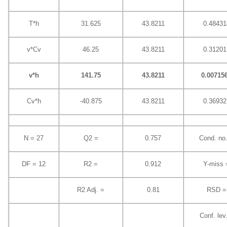
T*h
31.625
43.8211
0.48431
v*Cv
46.25
43.8211
0.31201
v*h
141.75
43.8211
0.00715
Cv*h
-40.875
43.8211
0.36932
N = 27
Q2 =
0.757
Cond. no
DF = 12
R2 =
0.912
Y-miss 
R2 Adj. =
0.81
RSD =
Conf. lev