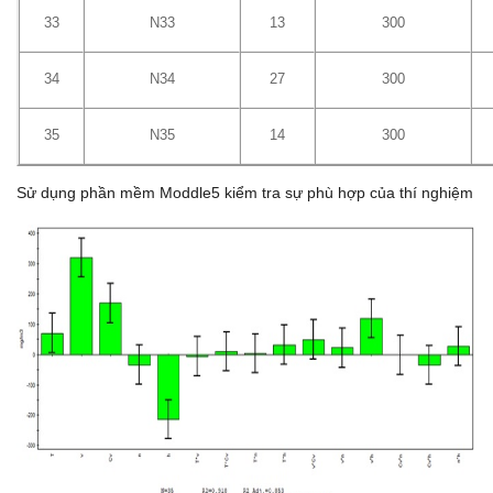
33
N33
13
300
34
N34
27
300
35
N35
14
300
Sử dụng phần mềm Moddle5 kiểm tra sự phù hợp của thí nghiệm