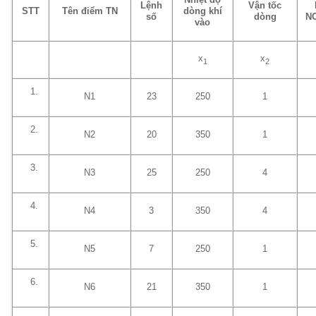
Nhiệt độ
Lệnh
Vận tốc
STT
Tên điểm TN
dòng khí
số
dòng
NO
vào
x
x
1
2
N1
23
250
1
N2
20
350
1
N3
25
250
4
N4
3
350
4
N5
7
250
1
N6
21
350
1