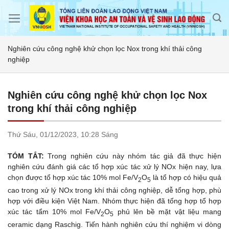
Skip
to
content
Nghiên cứu công nghệ khử chọn lọc Nox trong khí thải công
nghiệp
Nghiên cứu công nghệ khử chọn lọc Nox
trong khí thải công nghiệp
Thứ Sáu,
01/12/2023,
10:28 Sáng
TÓM TẮT:
Trong nghiên cứu này nhóm tác giả đã thực hiện
nghiên cứu đánh giá các tổ hợp xúc tác xử lý NOx hiện nay, lựa
chọn được tổ hợp xúc tác 10% mol Fe/V
O
là tổ hợp có hiệu quả
2
5
cao trong xử lý NOx trong khí thải công nghiệp, dễ tổng hợp, phù
hợp với điều kiện Việt Nam. Nhóm thực hiện đã tổng hợp tổ hợp
xúc tác tẩm 10% mol Fe/V
O
phủ lên bề mặt vật liệu mang
2
5
ceramic dạng Raschig. Tiến hành nghiên cứu thí nghiệm vi dòng