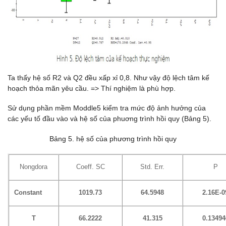
Ta thấy hệ số R2 và Q2 đều xấp xỉ 0,8. Như vậy độ lệch tâm kế
hoạch thỏa mãn yêu cầu. => Thí nghiệm là phù hợp.
Sử dụng phần mềm Moddle5 kiểm tra mức độ ảnh hưởng của
các yếu tố đầu vào và hệ số của phuơng trình hồi quy (Bảng 5).
Bảng 5. hệ số của phương trình hồi quy
Nongdora
Coeff. SC
Std. Err.
P
Constant
1019.73
64.5948
2.16E-0
T
66.2222
41.315
0.13494