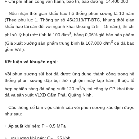
+ Chi phí nhân công vận hành, bảo trì, bảo dưỡng: 14.400.000
– Nếu nhận thời gian khấu hao hệ thống phun sương là 10 năm
(Theo phụ lục 1, Thông tư sô 45/2013/TT-BTC, khung thời gian
khấu hao tài sản đối với ngành khai khoáng là 5 – 15 năm), thì chi
3
phí xử lý bụi ước tính là 100 đ/m
, bằng 0,06% giá bán sản phẩm
3
(Giá xuất xưởng sản phẩm trung bình là 167.000 đ/m
đá đã bao
gồm VAT).
Kết luận và khuyến nghị:
Vòi phun sương sủi bọt đã được ứng dụng thành công trong hệ
thống phun sương dập bụi thử nghiệm máy kẹp hàm, thuộc tổ
3
hợp nghiền sàng đá năng suất 120 m
/h, tại công ty CP khai thác
đá và sản xuất VLXD Cẩm Phả, Quảng Ninh.
– Các thông số làm việc chính của vòi phun sương xác định được
như sau:
+ Áp suất khí nén: P = 0,5 MPa
+ Lưu lượng khí nén: Q
=25 l/ph