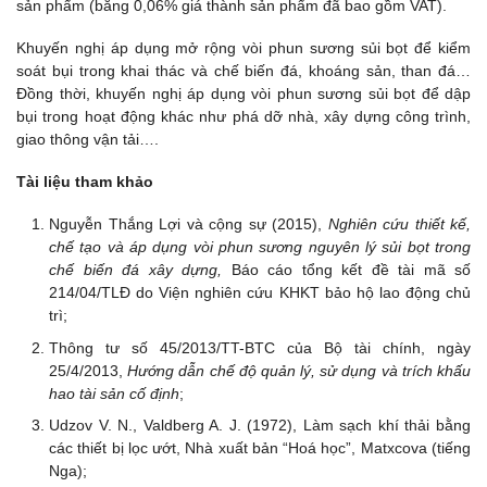
sản phẩm (bằng 0,06% giá thành sản phẩm đã bao gồm VAT).
Khuyến nghị áp dụng mở rộng vòi phun sương sủi bọt để kiểm
soát bụi trong khai thác và chế biến đá, khoáng sản, than đá…
Đồng thời, khuyến nghị áp dụng vòi phun sương sủi bọt để dập
bụi trong hoạt động khác như phá dỡ nhà, xây dựng công trình,
giao thông vận tải….
Tài liệu tham khảo
Nguyễn Thắng Lợi và cộng sự (2015),
Nghiên cứu thiết kế,
chế tạo và áp dụng vòi phun sương nguyên lý sủi bọt trong
chế biến đá xây dựng,
Báo cáo tổng kết đề tài mã số
214/04/TLĐ do Viện nghiên cứu KHKT bảo hộ lao động chủ
trì;
Thông tư số 45/2013/TT-BTC của Bộ tài chính, ngày
25/4/2013,
Hướng dẫn chế độ quản lý, sử dụng và trích khấu
hao tài sản cố định
;
Udzov V. N., Valdberg A. J. (1972), Làm sạch khí thải bằng
các thiết bị lọc ướt, Nhà xuất bản “Hoá học”, Matxcova (tiếng
Nga);