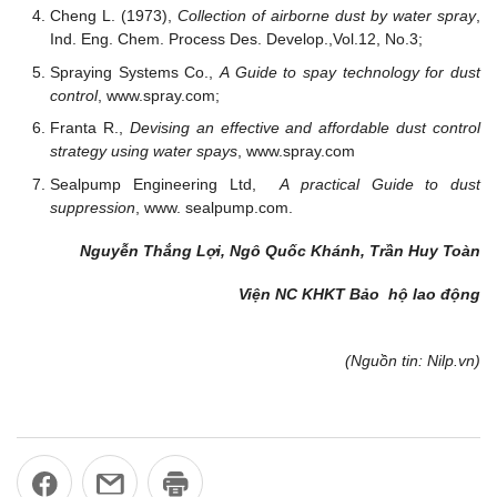
Cheng L. (1973),
Collection of airborne dust by water spray
,
Ind. Eng. Chem. Process Des. Develop.,Vol.12, No.3;
Spraying Systems Co.,
A Guide to spay technology for dust
control
, www.spray.com;
Franta R.,
Devising an effective and affordable dust control
strategy using water spays
, www.spray.com
Sealpump Engineering Ltd,
A practical Guide to dust
suppression
, www. sealpump.com.
Nguyễn Thắng Lợi, Ngô Quốc Khánh, Trần Huy Toàn
Viện NC KHKT Bảo hộ lao động
(Nguồn tin: Nilp.vn)