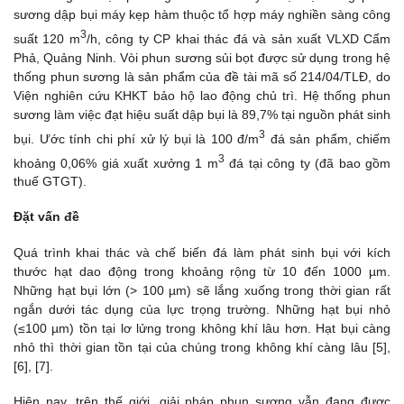
sương dập bụi máy kẹp hàm thuộc tổ hợp máy nghiền sàng công
3
suất 120 m
/h, công ty CP khai thác đá và sản xuất VLXD Cẩm
Phả, Quảng Ninh. Vòi phun sương sủi bọt được sử dụng trong hệ
thống phun sương là sản phẩm của đề tài mã số 214/04/TLĐ, do
Viện nghiên cứu KHKT bảo hộ lao động chủ trì. Hệ thống phun
sương làm việc đạt hiệu suất dập bụi là 89,7% tại nguồn phát sinh
3
bụi. Ước tính chi phí xử lý bụi là 100 đ/m
đá sản phẩm, chiếm
3
khoảng 0,06% giá xuất xưởng 1 m
đá tại công ty (đã bao gồm
thuế GTGT).
Đặt vấn đề
Quá trình khai thác và chế biến đá làm phát sinh bụi với kích
thước hạt dao động trong khoảng rộng từ 10 đến 1000 µm.
Những hạt bụi lớn (> 100 µm) sẽ lắng xuống trong thời gian rất
ngắn dưới tác dụng của lực trọng trường. Những hạt bụi nhỏ
(≤100 µm) tồn tại lơ lửng trong không khí lâu hơn. Hạt bụi càng
nhỏ thì thời gian tồn tại của chúng trong không khí càng lâu [5],
[6], [7].
Hiện nay, trên thế giới, giải pháp phun sương vẫn đang được