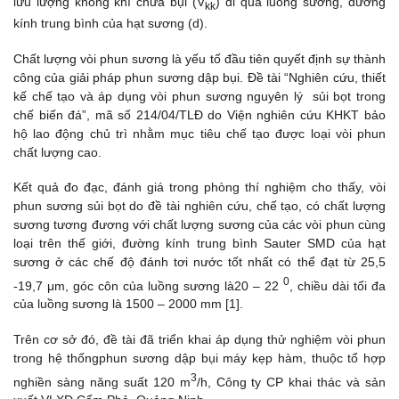
lưu lượng không khí chứa bụi (V
) đi qua luồng sương, đường
kk
kính trung bình của hạt sương (d).
Chất lượng vòi phun sương là yếu tố đầu tiên quyết định sự thành
công của giải pháp phun sương dập bụi. Đề tài “Nghiên cứu, thiết
kế chế tạo và áp dụng vòi phun sương nguyên lý sủi bọt trong
chế biến đá”, mã số 214/04/TLĐ do Viện nghiên cứu KHKT bảo
hộ lao động chủ trì nhằm mục tiêu chế tạo được loại vòi phun
chất lượng cao.
Kết quả đo đạc, đánh giá trong phòng thí nghiệm cho thấy, vòi
phun sương sủi bọt do đề tài nghiên cứu, chế tạo, có chất lượng
sương tương đương với chất lượng sương của các vòi phun cùng
loại trên thế giới, đường kính trung bình Sauter SMD của hạt
sương ở các chế độ đánh tơi nước tốt nhất có thể đạt từ 25,5
0
-19,7 μm, góc côn của luồng sương là20 – 22
, chiều dài tối đa
của luồng sương là 1500 – 2000 mm [1].
Trên cơ sở đó, đề tài đã triển khai áp dụng thử nghiệm vòi phun
trong hệ thốngphun sương dập bụi máy kẹp hàm, thuộc tổ hợp
3
nghiền sàng năng suất 120 m
/h, Công ty CP khai thác và sản