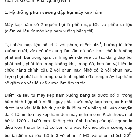
xuất VLXD Cẩm Phả, Quảng Ninh.
1. Hệ thống phun sương dập bụi máy kẹp hàm
Máy kẹp hàm có 2 nguồn bụi là phễu nạp liệu và phễu ra liệu
(điểm xả liệu từ máy kẹp hàm xuống băng tải).
0
Tại phễu nạp liệu bố trí 2 vòi phun, chếch 45
, hướng từ trên
xuống dưới, vừa có tác dụng làm ẩm đá hộc, hạn chế khả năng
phát sinh bụi trong quá trình nghiền đá vừa có tác dụng dập bụi
phát sinh, phát tán trong không khí, trong đó, làm ẩm vật liệu là
chức năng chính của 2 vòi phun này. Nhờ có 2 vòi phun này,
lượng bụi phát sinh trong quá trình nghiền đá trong máy kẹp hàm
sẽ giảm do vật liệu đã được làm ẩm trước.
Điểm xả liệu từ máy kẹp hàm xuống băng tải được bố trí trong
hầm hình hộp chữ nhật ngay phía dưới máy kẹp hàm, có 5 mặt
được làm kín. Mặt hở duy nhất là lối ra của băng tải, vận chuyển
đá < 10mm từ máy kẹp hàm đến máy nghiền côn. Kích thước mặt
hở là 1200 x 1400 mm. Không chịu ảnh hưởng của gió ngang là
điều kiện thuận lợi rất cơ bản cho việc tổ chức phun sương dập
0
bụi tại điểm xả liệu. Bố trí 3 vòi phun: i) Một vòi phun, chếch 30
,