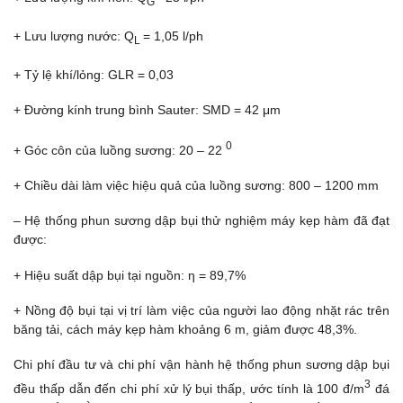
G
+ Lưu lượng nước: Q
= 1,05 l/ph
L
+ Tỷ lệ khí/lỏng: GLR = 0,03
+ Đường kính trung bình Sauter: SMD = 42 μm
0
+ Góc côn của luồng sương: 20 – 22
+ Chiều dài làm việc hiệu quả của luồng sương: 800 – 1200 mm
– Hệ thống phun sương dập bụi thử nghiệm máy kẹp hàm đã đạt
được:
+ Hiệu suất dập bụi tại nguồn: η = 89,7%
+ Nồng độ bụi tại vị trí làm việc của người lao động nhặt rác trên
băng tải, cách máy kẹp hàm khoảng 6 m, giảm được 48,3%.
Chi phí đầu tư và chi phí vận hành hệ thống phun sương dập bụi
3
đều thấp dẫn đến chi phí xử lý bụi thấp, ước tính là 100 đ/m
đá