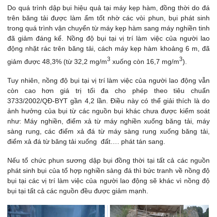
Do quá trình dập bụi hiệu quả tại máy kẹp hàm, đồng thời do đá
trên băng tải được làm ẩm tốt nhờ các vòi phun, bụi phát sinh
trong quá trình vận chuyển từ máy kẹp hàm sang máy nghiền tinh
đã giảm đáng kể. Nồng độ bụi tại vị trí làm việc của người lao
động nhặt rác trên băng tải, cách máy kẹp hàm khoảng 6 m, đã
3
3
giảm được 48,3% (từ 32,2 mg/m
xuống còn 16,7 mg/m
).
Tuy nhiên, nồng độ bụi tại vị trí làm việc của người lao động vẫn
còn cao hơn giá trị tối đa cho phép theo tiêu chuẩn
3733/2002/QĐ-BYT gần 4,2 lần. Điều này có thể giải thích là do
ảnh hưởng của bụi từ các nguồn bụi khác chưa được kiểm soát
như: Máy nghiền, điểm xả từ máy nghiền xuống băng tải, máy
sàng rung, các điểm xả đá từ máy sàng rung xuống băng tải,
điểm xả đá từ băng tải xuống đất…. phát tán sang.
Nếu tổ chức phun sương dập bụi đồng thời tại tất cả các nguồn
phát sinh bụi của tổ hợp nghiền sàng đá thì bức tranh về nồng độ
bụi tại các vị trí làm việc của người lao động sẽ khác vì nồng độ
bụi tại tất cả các nguồn đều được giảm mạnh.