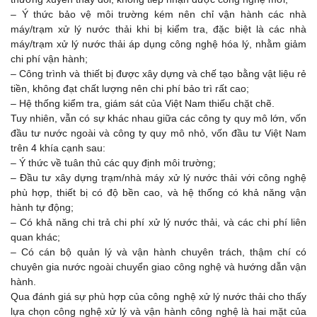
– Ý thức bảo vệ môi trường kém nên chỉ vận hành các nhà
máy/trạm xử lý nước thải khi bị kiểm tra, đặc biệt là các nhà
máy/trạm xử lý nước thải áp dụng công nghệ hóa lý, nhằm giảm
chi phí vận hành;
– Công trình và thiết bị được xây dựng và chế tạo bằng vật liệu rẻ
tiền, không đạt chất lượng nên chi phí bảo trì rất cao;
– Hệ thống kiểm tra, giám sát của Việt Nam thiếu chặt chẽ.
Tuy nhiên, vẫn có sự khác nhau giữa các công ty quy mô lớn, vốn
đầu tư nước ngoài và công ty quy mô nhỏ, vốn đầu tư Việt Nam
trên 4 khía cạnh sau:
– Ý thức về tuân thủ các quy định môi trường;
– Đầu tư xây dựng trạm/nhà máy xử lý nước thải với công nghệ
phù hợp, thiết bị có độ bền cao, và hệ thống có khả năng vận
hành tự động;
– Có khả năng chi trả chi phí xử lý nước thải, và các chi phí liên
quan khác;
– Có cán bộ quản lý và vận hành chuyên trách, thậm chí có
chuyên gia nước ngoài chuyển giao công nghệ và hướng dẫn vận
hành.
Qua đánh giá sự phù hợp của công nghệ xử lý nước thải cho thấy
lựa chọn công nghệ xử lý và vận hành công nghệ là hai mặt của