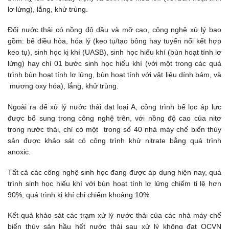
lơ lửng), lắng, khử trùng.
Đối nước thải có nồng độ dầu và mỡ cao, công nghệ xử lý bao
gồm: bể điều hòa, hóa lý (keo tụ/tạo bông hay tuyển nổi kết hợp
keo tụ), sinh học kị khí (UASB), sinh học hiếu khí (bùn hoạt tính lơ
lửng) hay chỉ 01 bước sinh học hiếu khí (với một trong các quá
trình bùn hoạt tính lơ lửng, bùn hoạt tính với vật liệu dính bám, và
mương oxy hóa), lắng, khử trùng.
Ngoài ra để xử lý nước thải đạt loại A, công trình bể lọc áp lực
được bổ sung trong công nghệ trên, với nồng độ cao của nitơ
trong nước thải, chỉ có một trong số 40 nhà máy chế biến thủy
sản được khảo sát có công trình khử nitrate bằng quá trình
anoxic.
Tất cả các công nghệ sinh học đang được áp dụng hiện nay, quá
trình sinh học hiếu khí với bùn hoạt tính lơ lửng chiếm tỉ lệ hơn
90%, quá trình kị khí chỉ chiếm khoảng 10%.
Kết quả khảo sát các trạm xử lý nước thải của các nhà máy chế
biến thủy sản hầu hết nước thải sau xử lý không đạt QCVN