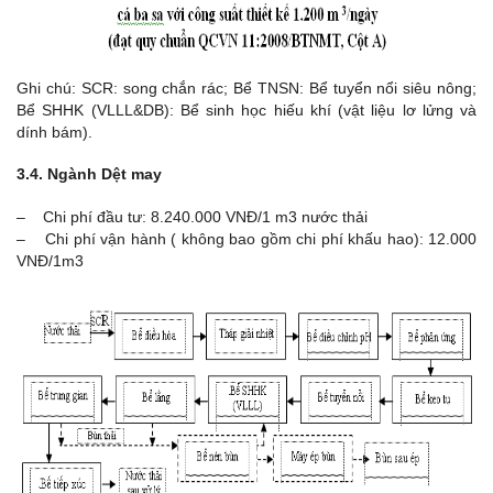
Ghi chú: SCR: song chắn rác; Bể TNSN: Bể tuyển nổi siêu nông;
Bể SHHK (VLLL&DB): Bể sinh học hiếu khí (vật liệu lơ lửng và
dính bám).
3.4. Ngành Dệt may
– Chi phí đầu tư: 8.240.000 VNĐ/1 m3 nước thải
– Chi phí vận hành ( không bao gồm chi phí khấu hao): 12.000
VNĐ/1m3