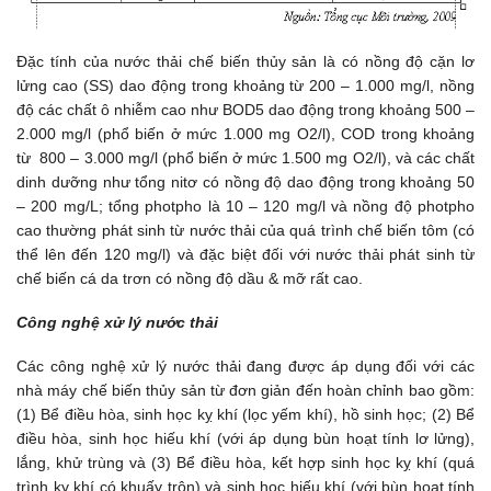
Đặc tính của nước thải chế biến thủy sản là có nồng độ cặn lơ 
lửng cao (SS) dao động trong khoảng từ 200 – 1.000 mg/l, nồng 
độ các chất ô nhiễm cao như BOD5 dao động trong khoảng 500 – 
2.000 mg/l (phổ biến ở mức 1.000 mg O2/l), COD trong khoảng 
từ  800 – 3.000 mg/l (phổ biến ở mức 1.500 mg O2/l), và các chất 
dinh dưỡng như tổng nitơ có nồng độ dao động trong khoảng 50 
– 200 mg/L; tổng photpho là 10 – 120 mg/l và nồng độ photpho 
cao thường phát sinh từ nước thải của quá trình chế biến tôm (có 
thể lên đến 120 mg/l) và đặc biệt đối với nước thải phát sinh từ 
chế biến cá da trơn có nồng độ dầu & mỡ rất cao.
Công nghệ xử lý nước thải
Các công nghệ xử lý nước thải đang được áp dụng đối với các
nhà máy chế biến thủy sản từ đơn giản đến hoàn chỉnh bao gồm:
(1) Bể điều hòa, sinh học kỵ khí (lọc yếm khí), hồ sinh học; (2) Bể
điều hòa, sinh học hiếu khí (với áp dụng bùn hoạt tính lơ lửng),
lắng, khử trùng và (3) Bể điều hòa, kết hợp sinh học kỵ khí (quá
trình kỵ khí có khuấy trộn) và sinh học hiếu khí (với bùn hoạt tính