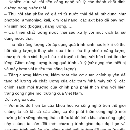
– Nghiên cứu và cải tiến công nghệ xử lý các thành chất dinh
dưỡng trong nước thải.
– Thu hồi sản phẩm có giá trị từ nước thải để tái sử dụng như
photpho, ammoniac, kali, kim loại nặng, các axit béo dễ bay hơi,
khí sinh học (biogas), năng lượng, …
– Cải thiện chất lượng nước thải sau xử lý với mục đích tái sử
dụng nước thải.
– Thu hồi năng lượng với áp dụng quá trình sinh học kị khí có thu
hồi năng lượng)/ thay cho quá trình tiêu thụ nhiều năng lượng
như quá trình sinh học hiếu khí truyền thống với bùn hoạt tính lơ
lửng. Giảm năng lượng trong quá trình xử lý (sử dụng các thiết bị
và máy bơm với ít tiêu thụ năng lượng).
– Tăng cường kiểm tra, kiểm soát của cơ quan chính quyền để
tăng số lượng và chất lượng của các trạm /nhà máy xử lý, các
chính sách môi trường của chính phủ phải thích ứng với hiện
trạng công nghệ môi trường của Việt Nam.
Đối với giáo dục:
– Với mức độ hiện tại của khoa học và công nghệ trên thế giới
chúng ta có tất cả các công cụ để phát triển công nghệ môi
trường bền vững nhưng thách thức là để triển khai các công nghệ
này chúng ta cần đổi mới chương trình giáo dục đại học và
chương trình nghiên cứu công nghệ môi trường để tạo ra “nguồn