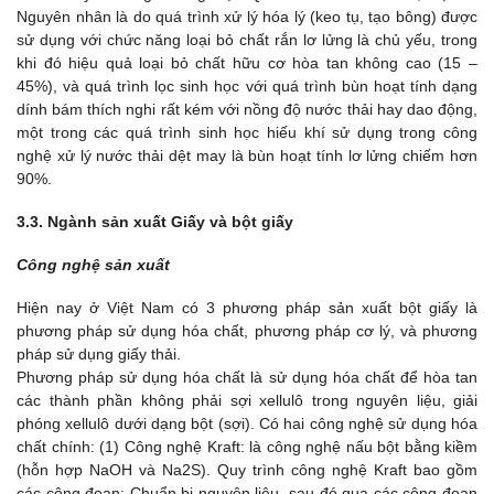
Nguyên nhân là do quá trình xử lý hóa lý (keo tụ, tạo bông) được
sử dụng với chức năng loại bỏ chất rắn lơ lửng là chủ yếu, trong
khi đó hiệu quả loại bỏ chất hữu cơ hòa tan không cao (15 –
45%), và quá trình lọc sinh học với quá trình bùn hoạt tính dạng
dính bám thích nghi rất kém với nồng độ nước thải hay dao động,
một trong các quá trình sinh học hiếu khí sử dụng trong công
nghệ xử lý nước thải dệt may là bùn hoạt tính lơ lửng chiếm hơn
90%.
3.3. Ngành sản xuất Giấy và bột giấy
Công nghệ sản xuất
Hiện nay ở Việt Nam có 3 phương pháp sản xuất bột giấy là
phương pháp sử dụng hóa chất, phương pháp cơ lý, và phương
pháp sử dụng giấy thải.
Phương pháp sử dụng hóa chất là sử dụng hóa chất để hòa tan
các thành phần không phải sợi xellulô trong nguyên liệu, giải
phóng xellulô dưới dạng bột (sợi). Có hai công nghệ sử dụng hóa
chất chính: (1) Công nghệ Kraft: là công nghệ nấu bột bằng kiềm
(hỗn hợp NaOH và Na2S). Quy trình công nghệ Kraft bao gồm
các công đoạn: Chuẩn bị nguyên liệu, sau đó qua các công đoạn