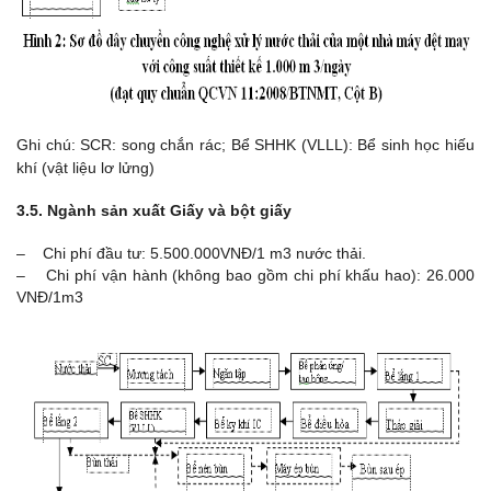
Ghi chú: SCR: song chắn rác; Bể SHHK (VLLL): Bể sinh học hiếu
khí (vật liệu lơ lửng)
3.5. Ngành sản xuất Giấy và bột giấy
– Chi phí đầu tư: 5.500.000VNĐ/1 m3 nước thải.
– Chi phí vận hành (không bao gồm chi phí khấu hao): 26.000
VNĐ/1m3