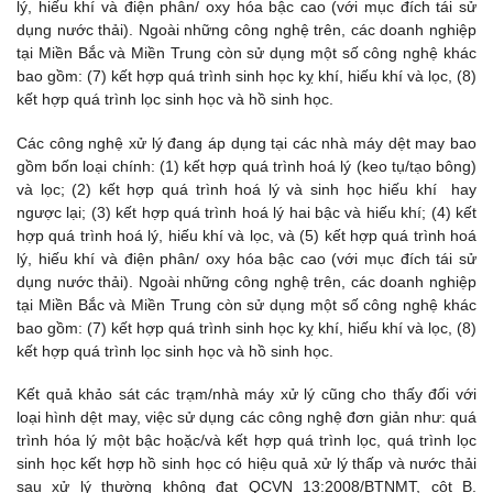
lý, hiếu khí và điện phân/ oxy hóa bậc cao (với mục đích tái sử
dụng nước thải). Ngoài những công nghệ trên, các doanh nghiệp
tại Miền Bắc và Miền Trung còn sử dụng một số công nghệ khác
bao gồm: (7) kết hợp quá trình sinh học kỵ khí, hiếu khí và lọc, (8)
kết hợp quá trình lọc sinh học và hồ sinh học.
Các công nghệ xử lý đang áp dụng tại các nhà máy dệt may bao
gồm bốn loại chính: (1) kết hợp quá trình hoá lý (keo tụ/tạo bông)
và lọc; (2) kết hợp quá trình hoá lý và sinh học hiếu khí hay
ngược lại; (3) kết hợp quá trình hoá lý hai bậc và hiếu khí; (4) kết
hợp quá trình hoá lý, hiếu khí và lọc, và (5) kết hợp quá trình hoá
lý, hiếu khí và điện phân/ oxy hóa bậc cao (với mục đích tái sử
dụng nước thải). Ngoài những công nghệ trên, các doanh nghiệp
tại Miền Bắc và Miền Trung còn sử dụng một số công nghệ khác
bao gồm: (7) kết hợp quá trình sinh học kỵ khí, hiếu khí và lọc, (8)
kết hợp quá trình lọc sinh học và hồ sinh học.
Kết quả khảo sát các trạm/nhà máy xử lý cũng cho thấy đối với
loại hình dệt may, việc sử dụng các công nghệ đơn giản như: quá
trình hóa lý một bậc hoặc/và kết hợp quá trình lọc, quá trình lọc
sinh học kết hợp hồ sinh học có hiệu quả xử lý thấp và nước thải
sau xử lý thường không đạt QCVN 13:2008/BTNMT, cột B.