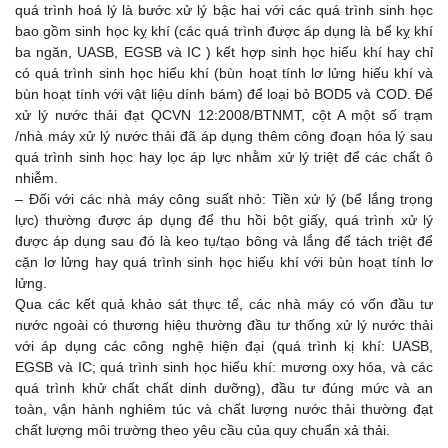
quá trình hoá lý là bước xử lý bậc hai với các quá trình sinh học
bao gồm sinh học kỵ khí (các quá trình được áp dụng là bể kỵ khí
ba ngăn, UASB, EGSB và IC ) kết hợp sinh học hiếu khí hay chỉ
có quá trình sinh học hiếu khí (bùn hoạt tính lơ lửng hiếu khí và
bùn hoạt tính với vật liệu dính bám) để loại bỏ BOD5 và COD. Để
xử lý nước thải đạt QCVN 12:2008/BTNMT, cột A một số trạm
/nhà máy xử lý nước thải đã áp dụng thêm công đoạn hóa lý sau
quá trình sinh học hay lọc áp lực nhằm xử lý triệt để các chất ô
nhiễm.
– Đối với các nhà máy công suất nhỏ: Tiền xử lý (bể lắng trọng
lực) thường được áp dụng để thu hồi bột giấy, quá trình xử lý
được áp dụng sau đó là keo tụ/tạo bông và lắng để tách triệt để
cặn lơ lửng hay quá trình sinh học hiếu khí với bùn hoạt tính lơ
lửng.
Qua các kết quả khảo sát thực tế, các nhà máy có vốn đầu tư
nước ngoài có thương hiệu thường đầu tư thống xử lý nước thải
với áp dụng các công nghệ hiện đại (quá trình kị khí: UASB,
EGSB và IC; quá trình sinh học hiếu khí: mương oxy hóa, và các
quá trình khử chất chất dinh dưỡng), đầu tư đúng mức và an
toàn, vận hành nghiêm túc và chất lượng nước thải thường đạt
chất lượng môi trường theo yêu cầu của quy chuẩn xả thải.