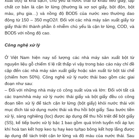
xuất bột) là khá sạch, chủ yếu là nước thải từ khâu xeo giấy, tạp
chất cơ bản là cặn lơ lửng (thường là xơ sợi giấy, bột độn, bột
màu, phụ gia…) và nồng độ BOD5 của nước xeo thường dao
động từ 150 – 350 mgO2/l. Đối với các nhà máy sản xuất giấy từ
giấy thải thì thành phần ô nhiễm chủ yếu là cặn lơ lửng, COD, và
BOD5 với nồng độ cao.
Công nghệ xử lý
Ở Việt Nam hiện nay số lượng các nhà máy sản xuất bột từ
nguyên liệu gỗ chiếm tỉ lệ rất thấp vì vậy trong báo cáo này chỉ đề
cập đến các nhà máy sản xuất giấy hoặc sản xuất từ bột tái chế
(chiếm hơn 50%). Công nghệ xử lý nước thải bao gồm các giai
đoạn như sau:
– Đối với những nhà máy có công suất vừa và lớn: Đối với tất cả
các trạm/nhà máy xử lý nước thải giấy và bột giấy đều có công
đoạn tiền xử lý để tách cặn lơ lửng (bột giấy) khỏi nước thải với
mục đích tái sử dụng nước thải và thu hồi bột giấy. Sau bước tiền
xử lý, sàng nghiêng (lọc) được áp dụng để thu hồi triệt để bột giấy
(SS), kế tiếp bước xử lý bậc 1 bao gồm quá trình tuyển nổi áp lực
khí hoà tan kết hợp keo tụ hay keo tụ/tạo bông kết hợp lắng được
áp dụng để tách triệt cặn lơ lửng và độ màu của nước thải. Sau