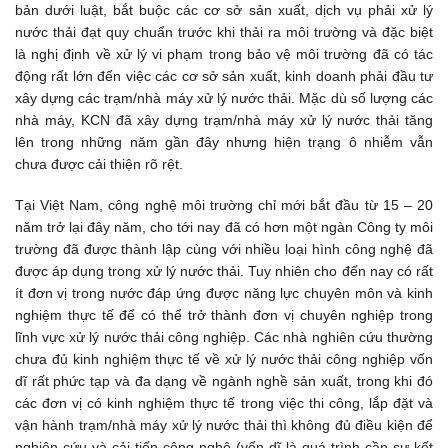
bản dưới luật, bắt buộc các cơ sở sản xuất, dịch vụ phải xử lý 
nước thải đạt quy chuẩn trước khi thải ra môi trường và đặc biệt 
là nghị định về xử lý vi phạm trong bảo vệ môi trường đã có tác 
động rất lớn đến việc các cơ sở sản xuất, kinh doanh phải đầu tư 
xây dựng các trạm/nhà máy xử lý nước thải. Mặc dù số lượng các 
nhà máy, KCN đã xây dựng trạm/nhà máy xử lý nước thải tăng 
lên trong những năm gần đây nhưng hiện trạng ô nhiễm vẫn 
chưa được cải thiện rõ rệt. 
Tại Việt Nam, công nghệ môi trường chỉ mới bắt đầu từ 15 – 20 
năm trở lại đây năm, cho tới nay đã có hơn một ngàn Công ty môi 
trường đã được thành lập cùng với nhiều loại hình công nghệ đã 
được áp dụng trong xử lý nước thải. Tuy nhiên cho đến nay có rất 
ít đơn vị trong nước đáp ứng được năng lực chuyên môn và kinh 
nghiệm thực tế để có thể trở thành đơn vị chuyên nghiệp trong 
lĩnh vực xử lý nước thải công nghiệp. Các nhà nghiên cứu thường 
chưa đủ kinh nghiệm thực tế về xử lý nước thải công nghiệp vốn 
dĩ rất phức tạp và đa dạng về ngành nghề sản xuất, trong khi đó 
các đơn vị có kinh nghiệm thực tế trong việc thi công, lắp đặt và 
vận hành trạm/nhà máy xử lý nước thải thì không đủ điều kiện để 
nghiên cứu và cải tiến công nghệ (vốn dĩ là quá trình cần sự kết 