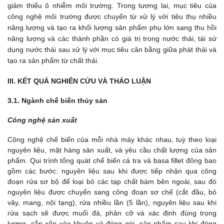
giảm thiểu ô nhiễm môi trường. Trong tương lai, mục tiêu của 
công nghệ môi trường được chuyển từ xử lý với tiêu thụ nhiều 
năng lượng và tạo ra khối lượng sản phẩm phụ lớn sang thu hồi 
năng lượng và các thành phần có giá trị trong nước thải, tái sử 
dụng nước thải sau xử lý với mục tiêu cân bằng giữa phát thải và 
tạo ra sản phẩm từ chất thải.
III. KẾT QUẢ NGHIÊN CỨU VÀ THẢO LUẬN
3.1. Ngành chế biến thủy sản
Công nghệ sản xuất
Công nghệ chế biến của mỗi nhà máy khác nhau, tuỳ theo loại
nguyên liệu, mặt hàng sản xuất, và yêu cầu chất lượng của sản
phẩm. Qui trình tổng quát chế biến cá tra và basa fillet đông bao
gồm các bước: nguyên liệu sau khi được tiếp nhận qua công
đoạn rửa sơ bộ để loại bỏ các tạp chất bám bên ngoài, sau đó
nguyên liệu được chuyển sang công đoạn sơ chế (cắt đầu, bỏ
vây, mang, nội tạng), rửa nhiều lần (5 lần), nguyên liệu sau khi
rửa sạch sẽ được muối đá, phân cỡ và xác định đúng trọng
lượng, sắp xếp vào khuôn và đóng gói, sản phẩm sau khi đóng