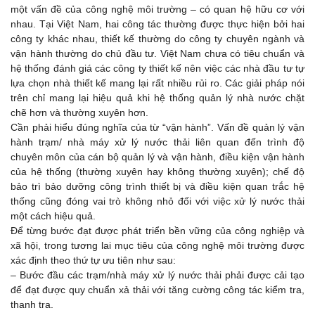
một vấn đề của công nghệ môi trường – có quan hệ hữu cơ với
nhau. Tại Việt Nam, hai công tác thường được thực hiện bởi hai
công ty khác nhau, thiết kế thường do công ty chuyên ngành và
vận hành thường do chủ đầu tư. Việt Nam chưa có tiêu chuẩn và
hệ thống đánh giá các công ty thiết kế nên việc các nhà đầu tư tự
lựa chọn nhà thiết kế mang lại rất nhiều rủi ro. Các giải pháp nói
trên chỉ mang lại hiệu quả khi hệ thống quản lý nhà nước chặt
chẽ hơn và thường xuyên hơn.
Cần phải hiểu đúng nghĩa của từ “vận hành”. Vấn đề quản lý vận
hành trạm/ nhà máy xử lý nước thải liên quan đến trình độ
chuyên môn của cán bộ quản lý và vận hành, điều kiện vận hành
của hệ thống (thường xuyên hay không thường xuyên); chế độ
bảo trì bảo dưỡng công trình thiết bị và điều kiện quan trắc hệ
thống cũng đóng vai trò không nhỏ đối với việc xử lý nước thải
một cách hiệu quả.
Để từng bước đạt được phát triển bền vững của công nghiệp và
xã hội, trong tương lai mục tiêu của công nghệ môi trường được
xác định theo thứ tự ưu tiên như sau:
– Bước đầu các trạm/nhà máy xử lý nước thải phải được cải tạo
để đạt được quy chuẩn xả thải với tăng cường công tác kiểm tra,
thanh tra.