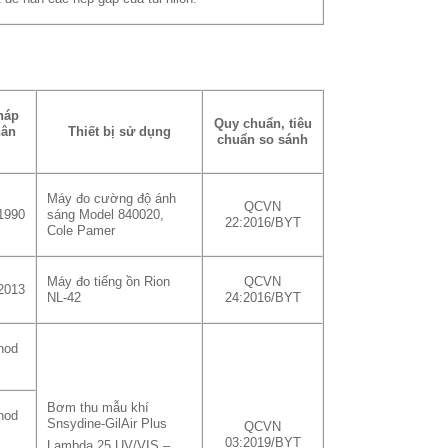
háp
Quy chuẩn, tiêu
hân
Thiết bị sử dụng
chuẩn so sánh
Máy đo cường độ ánh
QCVN
1990
sáng Model 840020,
22:2016/BYT
Cole Pamer
Máy đo tiếng ồn Rion
QCVN
2013
NL-42
24:2016/BYT
hod
Bơm thu mẫu khí
hod
Snsydine-GilAir Plus
QCVN
03:2019/BYT
Lambda 25 UV/VIS –