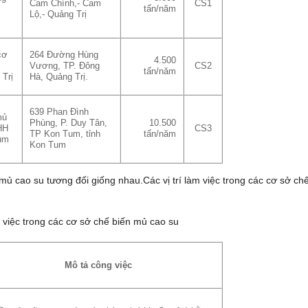
Cam Chính,- Cam
CS1
tấn/năm
Lộ,- Quảng Trị
cơ
264 Đường Hùng
4.500
Vương, TP. Đông
CS2
tấn/năm
Trị
Hà, Quảng Trị.
639 Phan Đình
mủ
Phùng, P. Duy Tân,
10.500
HH
CS3
TP Kon Tum, tỉnh
tấn/năm
um
Kon Tum
mủ cao su tương đối giống nhau.Các vị trí làm việc trong các cơ sở ch
m việc trong các cơ sở chế biến mủ cao su
Mô tả công việc