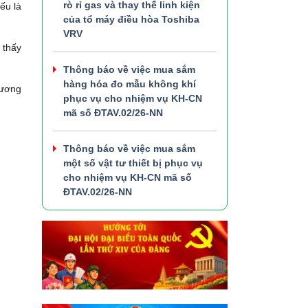
rò rỉ gas và thay thế linh kiện
ếu là
của tổ máy điều hòa Toshiba
VRV
 thấy
Thông báo về việc mua sắm
hàng hóa đo mẫu không khí
hương
phục vụ cho nhiệm vụ KH-CN
mã số ĐTAV.02/26-NN
Thông báo về việc mua sắm
một số vật tư thiết bị phục vụ
cho nhiệm vụ KH-CN mã số
ĐTAV.02/26-NN