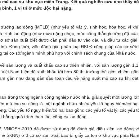
ến mủ cao su khu vực miền Trung. Kết quả nghiên cứu cho thấy có
 bình, 1 vị trí ở mức độc hại nặng.
trường lao động (MTLĐ) (như yếu tố vật lý, sinh học, hóa học, vi khí
quá trình lao động (như mức nặng nhọc, mức căng thẳng/cường độ của
ơ sở sản xuất biết được cần phải đầu tư vào đâu và đầu tư các giải
mình. Đồng thời, việc đánh giá, phân loại ĐKLĐ cũng giúp các cơ sở/
ộng tại cơ sở/ngành mình phù hợp với chính sách chung của Nhà nước.
về sản lượng và xuất khẩu cao su thiên nhiên, với sản lượng gần 1,1 
ên Việt Nam hiện đã xuất khẩu tới hơn 80 thị trường thế giới, chiếm gầ
Nam gần như đang dẫn đầu toàn cầu về năng suất mủ cao su khi đạt
uan trọng trong ngành công nghiệp nước nhà, giải quyết một lượng lớ
iến mủ cao su cũng là một ngành chứa nhiều yếu tố nguy hiểm/có hại
g. Các yếu tố nguy hiểm/có hại bao gồm: các yếu tố vật lý; các yếu t
ặt bằng; quá trình thao tác; công cụ lao động…
 VNIOSH-2019 đã được sử dụng để đánh giá điều kiện lao động v
T & SKNN) ở 3 cơ sở sản xuất bao bì giấy carton ở khu vực phía Nam