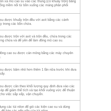
ồn xả mũ cao su vào các thùng (có khuấy trộn) bằng
ống mềm nối từ bồn xuống các máng phân phối
su được khuấy trộn đều với axit bằng các cánh
y trong các bồn chứa.
su được trộn với axit và trộn đều, chứa trong các
g chứa và để yên để làm đông mũ cao su.
ông cao su được cán mỏng bằng các máy chuyên
.
su được băm nhỏ hơn thêm 1 lần nữa trước khi đưa
sấy.
su được cân theo khối lượng quy định đưa vào các
ép để giảm thể tích và tạo khối vuông vức để thuận
 cho việc sắp xếp, vận chuyển.
ụng các túi nilon để gói các kiện cao su và dùng
t để hàn các nếp gấp của túi nilon.