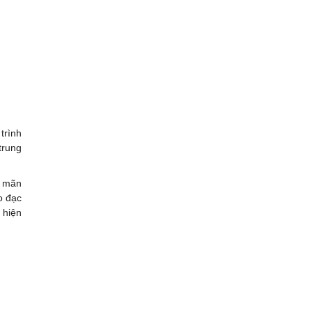
trình
trung
a mãn
o đạc
 hiện