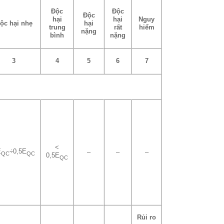
Độc
Độc
Độc
hại
hại
Nguy
ộc hại nhẹ
hại
trung
rất
hiểm
nặng
bình
nặng
3
4
5
6
7
<
E
÷0,5E
–
–
–
QC
QC
0,5E
QC
Rủi ro