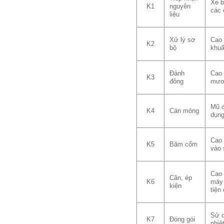
Xe b
K1
nguyên
các 
liệu
Xử lý sơ
Cao 
K2
bộ
khuấ
Đánh
Cao 
K3
đông
mươn
Mũ đ
K4
Cán mỏng
dụng
Cao 
K5
Băm cốm
vào 
Cao 
Cân, ép
K6
máy 
kiện
tiện
Sử d
K7
Đóng gói
nhiệ