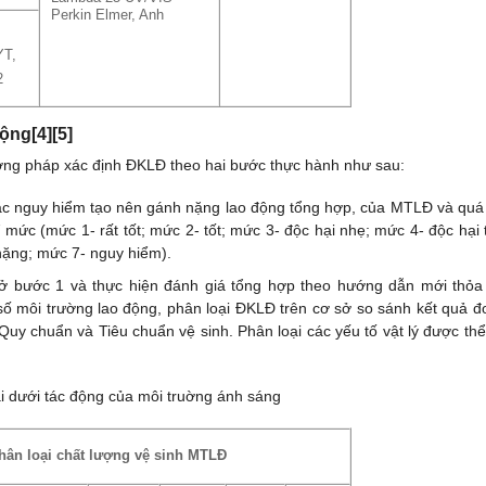
Perkin Elmer, Anh
YT,
2
ộng[4][5]
 pháp xác định ĐKLĐ theo hai bước thực hành như sau:
ặc nguy hiểm tạo nên gánh nặng lao động tổng hợp, của MTLĐ và quá 
 mức (mức 1- rất tốt; mức 2- tốt; mức 3- độc hại nhẹ; mức 4- độc hại 
 nặng; mức 7- nguy hiểm).
ẻ ở bước 1 và thực hiện đánh giá tổng hợp theo hướng dẫn mới thỏ
 số môi trường lao động, phân loại ĐKLĐ trên cơ sở so sánh kết quả đ
 Quy chuẩn và Tiêu chuẩn vệ sinh. Phân loại các yếu tố vật lý được thể
i dưới tác động của môi truờng ánh sáng
hân loại chất lượng vệ sinh MTLĐ