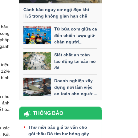
Cảnh báo nguy cơ ngộ độc khí
H₂S trong không gian hạn chế
 hậu,
Từ bữa cơm giữa ca
 công
đến chiến lược giữ
 pháp
chân người...
ngành
Siết chặt an toàn
lao động tại các mỏ
triệu
đá
n 12%
 bình
Doanh nghiệp xây
dựng nơi làm việc
an toàn cho người...
n nhu
, ảnh
ố hóa
THÔNG BÁO
Thư mời báo giá tư vấn cho
à xác
gói thầu Dò tìm hư hỏng gây
. Kết