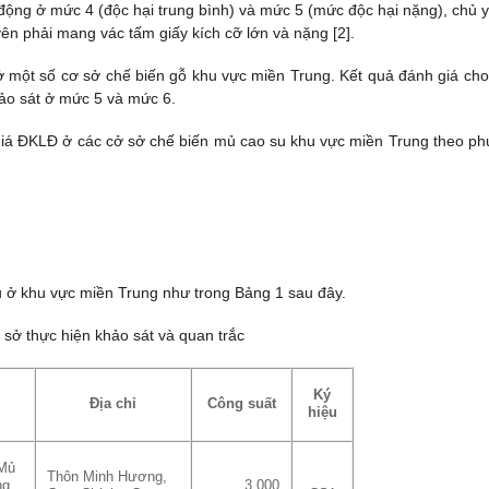
ao động ở mức 4 (độc hại trung bình) và mức 5 (mức độc hại nặng), chủ y
n phải mang vác tấm giấy kích cỡ lớn và nặng [2].
ột số cơ sở chế biến gỗ khu vực miền Trung. Kết quả đánh giá cho
hảo sát ở mức 5 và mức 6.
h giá ĐKLĐ ở các cở sở chế biến mủ cao su khu vực miền Trung theo p
u ở khu vực miền Trung như trong Bảng 1 sau đây.
 sở thực hiện khảo sát và quan trắc
Ký
Địa chỉ
Công suất
hiệu
 Mủ
Thôn Minh Hương,
ng
3.000