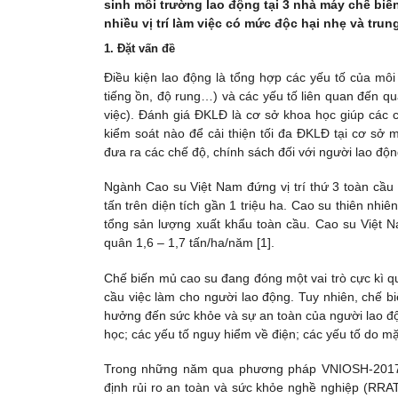
sinh môi trường lao động tại 3 nhà máy chế bi
nhiều vị trí làm việc có mức độc hại nhẹ và trung
1. Đặt vấn đề
Điều kiện lao động là tổng hợp các yếu tố của môi 
tiếng ồn, độ rung…) và các yếu tố liên quan đến 
việc). Đánh giá ĐKLĐ là cơ sở khoa học giúp các c
kiểm soát nào để cải thiện tối đa ĐKLĐ tại cơ sở 
đưa ra các chế độ, chính sách đối với người lao đ
Ngành Cao su Việt Nam đứng vị trí thứ 3 toàn cầu 
tấn trên diện tích gần 1 triệu ha. Cao su thiên nhi
tổng sản lượng xuất khẩu toàn cầu. Cao su Việt 
quân 1,6 – 1,7 tấn/ha/năm [1].
Chế biến mủ cao su đang đóng một vai trò cực kì q
cầu việc làm cho người lao động. Tuy nhiên, chế b
hưởng đến sức khỏe và sự an toàn của người lao độn
học; các yếu tố nguy hiểm về điện; các yếu tố do m
Trong những năm qua phương pháp VNIOSH-2017,
định rủi ro an toàn và sức khỏe nghề nghiệp (RRA