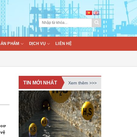
BẢN PHẨM
DỊCH VỤ
LIÊN HỆ
TIN MỚI NHẤT
Xem thêm >>>
 cơ
 vệ