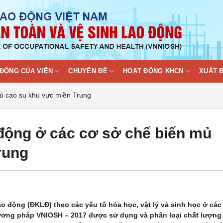
ĐỘNG CỦA VIỆN
CHUYÊN ĐỀ
HOẠT ĐỘNG KHCN
XUẤT 
mủ cao su khu vực miền Trung
 động ở các cơ sở chế biến mủ
rung
lao động (ĐKLĐ) theo các yếu tố hóa học, vật lý và sinh học ở các
ương pháp VNIOSH – 2017 được sử dụng và phân loại chất lượng