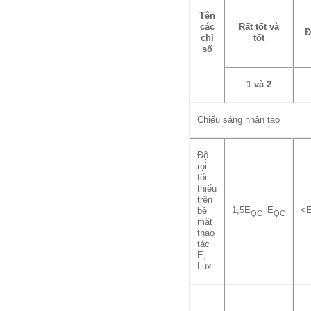
Tên
các
Rất tốt
và
Đ
chỉ
tốt
số
1 và 2
Chiếu sáng nhân tạo
Độ
rọi
tối
thiểu
trên
1,5E
÷E
<
bề
QC
QC
mặt
thao
tác
E,
Lux