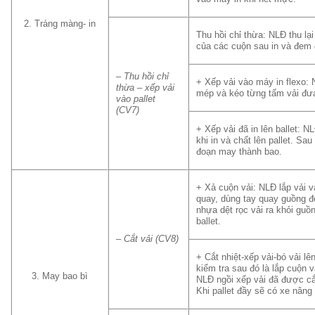
2. Tráng màng- in
Thu hồi chỉ thừa: NLĐ thu lạ
của các cuộn sau in và đem đ
– Thu hồi chỉ
+ Xếp vải vào máy in flexo: N
thừa – xếp vải
mép và kéo từng tấm vải đư
vào pallet
(CV7)
+ Xếp vải đã in lên ballet: 
khi in và chất lên pallet. Sa
đoạn may thành bao.
+ Xả cuộn vải: NLĐ lắp vải v
quay, dùng tay quay guồng đ
nhựa dệt rọc vải ra khỏi guồn
ballet.
– Cắt vải (CV8)
+ Cắt nhiệt-xếp vải-bó vải l
kiểm tra sau đó là lắp cuộn 
3. May bao bì
NLĐ ngồi xếp vải đã được cắt 
Khi pallet đầy sẽ có xe nân