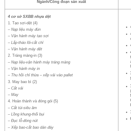
Ngành/Công đoạn sản xuất
4 cơ sở SXBB nhựa dệt
1. Tạo sợi-dệt (4)
– Nạp liệu máy đùn
– Vận hành máy tạo sợi
– Lắp-tháo lõi-cắt chỉ
– Vận hành máy dệt
2. Tráng màng-in (3)
– Nạp liệu-vận hành máy tráng màng
– Vận hành máy in
– Thu hồi chỉ thừa – xếp vải vào pallet
3. May bao bì (2)
– Cắt vải
– May
4. Hoàn thành và đóng gói (5)
– Cắt túi-siêu âm
– Lồng khung-thổi bụi
– Đục lỗ-đóng nút
– Xếp bao-cắt bao dán đáy