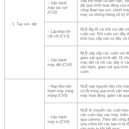
Sau khi nhận ca làm việc, ti
– Vận hành
dõi quá trình hoạt động của 
máy tạo sợi
công đoạn tạo sợi, chỉnh máy
(CV2)
máy và những thông số kỹ th
Tạo sợi- dệt
NLĐ lắp lõi và mồi sợi dệt 
– Lắp-tháo lõi-
cuộn sợi. Khi cuộn sợi đầy th
cắt chỉ (CV3)
khỏi trục,xếp vào xe đẩy và l
NLĐ sắp xếp các cuộn sợi lê
giám sát quá trình dệt. Di c
– Vận hành
máy dệt và nối các dây ở cá
máy dệt (CV4)
vận hành, giám sát quá trình
cuộn.
– Nạp liệu-vận
NLĐ nạp nguyên liệu cho má
hành máy tráng
có lỗi trong quá trình vận 
màng (CV5)
máy hoạt động, giám sát qu
NLĐ di chuyển các cuộn bao lạ
các cuộn bao vào máy, kiểm t
– Vận hành
qua camera. Theo dõi công đ
máy in (CV6)
sữa chữa khi các bao in bị l
vào máy in khi hết mực.