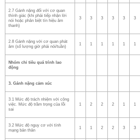
2.7 Gánh nặng đối với cơ quan
thính giác (khi phải tiếp nhận lời
3
3
3
3
3
3
nói hoặc phân biệt tín hiệu âm
thanh)
2.8 Gánh nặng với cơ quan phát
1
1
1
1
1
1
âm (số lượng giờ phải nói/tuần)
Nhóm chỉ tiêu quá trình lao
động
3. Gánh nặng cảm xúc
3.1 Mức độ trách nhiệm với công
việc. Mức độ trầm trọng của lỗi
1
2
2
2
1
1
sai
3.2 Mức độ nguy cơ với tính
1
1
2
2
3
3
mạng bản thân