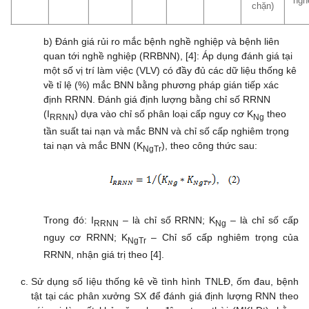
ngh
chặn)
b) Đánh giá rủi ro mắc bệnh nghề nghiệp và bệnh liên
quan tới nghề nghiệp (RRBNN), [4]: Áp dụng đánh giá tại
một số vị trí làm việc (VLV) có đầy đủ các dữ liệu thống kê
về tỉ lệ (%) mắc BNN bằng phương pháp gián tiếp xác
định RRNN. Đánh giá định lượng bằng chỉ số RRNN
(I
) dựa vào chỉ số phân loại cấp nguy cơ K
theo
RRNN
Ng
tần suất tai nạn và mắc BNN và chỉ số cấp nghiêm trọng
tai nạn và mắc BNN (K
), theo công thức sau:
NgTr
Trong đó: I
– là chỉ số RRNN; K
– là chỉ số cấp
RRNN
Ng
nguy cơ RRNN; K
– Chỉ số cấp nghiêm trọng của
NgTr
RRNN, nhận giá trị theo [4].
Sử dụng số liệu thống kê về tình hình TNLĐ, ốm đau, bệnh
tật tại các phân xưởng SX để đánh giá định lượng RNN theo