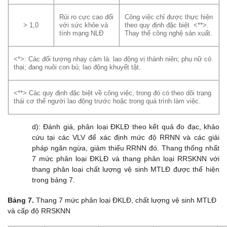
Rủi ro cực cao đối
Công việc chỉ được thực hiện
> 1,0
với sức khỏe và
theo quy định đặc biệt <**>.
tính mạng NLĐ
Thay thế công nghệ sản xuất.
<*>: Các đối tượng nhạy cảm là: lao động vị thành niên; phụ nữ có
thai; đang nuôi con bú; lao động khuyết tật.
<**> Các quy định đặc biệt về công việc, trong đó có theo dõi trạng
thái cơ thể người lao động trước hoặc trong quá trình làm việc.
d): Đánh giá, phân loại ĐKLĐ theo kết quả đo đạc, khảo
cứu tại các VLV để xác định mức độ RRNN và các giải
pháp ngăn ngừa, giảm thiểu RRNN đó. Thang thống nhất
7 mức phân loại ĐKLĐ và thang phân loại RRSKNN với
thang phân loại chất lượng vệ sinh MTLĐ được thể hiện
trong bảng 7.
Bảng 7.
Thang 7 mức phân loại ĐKLĐ, chất lượng vệ sinh MTLĐ
và cấp độ RRSKNN