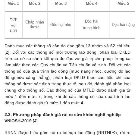
Mức 1
Mức 2
Mức 3
Mức 4
Mức 5
Hợp
Độc hại
Chấp nhận
Độc hại nhẹ
Độc hại nặng
vệ
được
trung bình
sinh
Danh mục các thông số cần đo đạc gồm 13 nhóm và 62 chỉ tiêu
[2]. Đối với các thông số môi trường lao động, phân loại ĐKLĐ
trên cơ sở so sánh kết quả đo đạc với giá trị cho phép trong ca
làm việc theo các Quy chuẩn và Tiêu chuẩn vệ sinh. Đối với các
thông số của quá trình lao động (mức nặng nhọc, cường độ lao
động/mức căng thẳng), phân loại ĐKLĐ theo các tiêu chí của
thông số được xác định trong thực tế, sau đó, đánh giá phân loại
chung cho thông số. Các thông số của MTLĐ được đánh giá từ
mức 1 đến mức 7, trong khi đó các thông số của quá trình lao
động được đánh giá từ mức 1 đến mức 4.
2.3. Phương pháp đánh giá rủi ro sức khỏe nghề nghiệp
VNIOSH-2019
[4]
RRNN được hiểu gồm rủi ro tai nạn lao động (RRTNLĐ); rủi ro