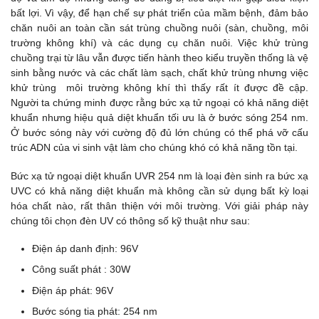
bất lợi. Vì vậy, để hạn chế sự phát triển của mầm bệnh, đảm bảo
chăn nuôi an toàn cần sát trùng chuồng nuôi (sàn, chuồng, môi
trường không khí) và các dụng cụ chăn nuôi. Việc khử trùng
chuồng trại từ lâu vẫn được tiến hành theo kiểu truyền thống là vệ
sinh bằng nước và các chất làm sạch, chất khử trùng nhưng việc
khử trùng môi trường không khí thì thấy rất ít được đề cập.
Người ta chứng minh được rằng bức xạ tử ngoại có khả năng diệt
khuẩn nhưng hiệu quả diệt khuẩn tối ưu là ở bước sóng 254 nm.
Ở bước sóng này với cường độ đủ lớn chúng có thể phá vỡ cấu
trúc ADN của vi sinh vật làm cho chúng khó có khả năng tồn tại.
Bức xạ tử ngoại diệt khuẩn UVR 254 nm là loại đèn sinh ra bức xạ
UVC có khả năng diệt khuẩn mà không cần sử dụng bất kỳ loại
hóa chất nào, rất thân thiện với môi trường. Với giải pháp này
chúng tôi chọn đèn UV có thông số kỹ thuật như sau:
Điện áp danh định: 96V
Công suất phát : 30W
Điện áp phát: 96V
Bước sóng tia phát: 254 nm