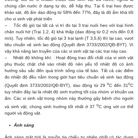
chúng cần nước ở dạng tự do, dễ hấp thụ. Tại 6 trại heo được
khảo sát, độ ẩm dao động từ 58% đến 77%, đây là độ ẩm khá tốt
cho vi sinh vật phát triển
– Tốc độ gió tại tất cả vị trí đo tại 3 trại nuôi heo với loại hình
chăn nuôi hở (Trại 1,2, 4) khá thấp (dao động từ 0,2 m/s đến 0,8
m/s). Tuy nhiên, tốc độ gió tại 3 trại lạnh (T 3,5,6) thì lại cao, vượt
tiêu chuẩn vệ sinh lao động (Quyết định 3733/2002/QĐ-BYT). Vì
vậy khả năng lan truyền của các vi sinh vật tại các trại này cao.
– Nhiệt độ không khí: : Hoạt động trao đổi chất của vi sinh vật
phụ thuộc chặt chẽ vào nhiệt độ nên yếu tố nhiệt độ có ảnh
hưởng sâu sắc đến quá trình sống của tế bào. Tất cả các điểm
đo nhiệt độ đều nằm trong giới hạn tiêu chuẩn vệ sinh lao động
o
o
(Quyết định 3733/2002/QĐ-BYT), dao động từ 29
C đến 31
C
tuy nhiên đây lại là nhiệt độ sinh trưởng tốt của nhóm vi khuẩn ưa
ấm. Các vi sinh vật trong nhóm này thường gây bệnh cho người
o
và sinh vật, chúng sinh trưởng tốt nhất ở 37
C ứng với cơ thể
người và động vật.
Ánh sáng
Ánh sáng mặt trời là nguồn tia chiếu tự nhiên nhất có tác dụng