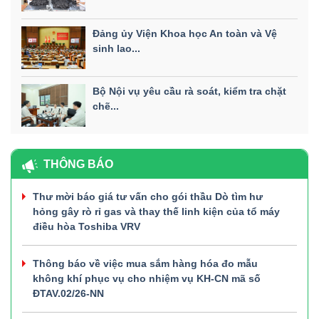
Đảng ủy Viện Khoa học An toàn và Vệ
sinh lao...
Bộ Nội vụ yêu cầu rà soát, kiểm tra chặt
chẽ...
THÔNG BÁO
Thư mời báo giá tư vấn cho gói thầu Dò tìm hư
hỏng gây rò rỉ gas và thay thế linh kiện của tổ máy
điều hòa Toshiba VRV
Thông báo về việc mua sắm hàng hóa đo mẫu
không khí phục vụ cho nhiệm vụ KH-CN mã số
ĐTAV.02/26-NN