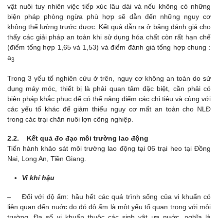
vật nuôi tuy nhiên việc tiếp xúc lâu dài và nếu không có những
biện pháp phòng ngừa phù hợp sẽ dẫn đến những nguy cơ
không thể lường trước được. Kết quả dẫn ra ở bảng đánh giá cho
thấy các giải pháp an toàn khi sử dụng hóa chất còn rất hạn chế
(điểm tổng hợp 1,65 và 1,53) và điểm đánh giá tổng hợp chung :
a
3
Trong 3 yếu tố nghiên cứu ở trên, nguy cơ không an toàn do sử
dụng máy móc, thiết bị là phải quan tâm đặc biệt, cần phải có
biện pháp khắc phục để có thể nâng điểm các chỉ tiêu và cùng với
các yếu tố khác để giảm thiểu nguy cơ mất an toàn cho NLĐ
trong các trại chăn nuôi lợn công nghiệp.
2.2. Kết quả đo đạc môi trường lao động
Tiến hành khảo sát môi trường lao động tại 06 trại heo tại Đồng
Nai, Long An, Tiền Giang.
Vi khí hậu
– Đối với độ ẩm: hầu hết các quá trình sống của vi khuẩn có
liên quan đến nuớc do đó độ ẩm là một yếu tố quan trọng với môi
trường. Đa số vi khuẩn thuộc các sinh vật ưa nước, nghĩa là