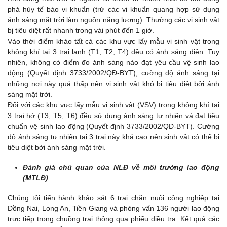
phá hủy tế bào vi khuẩn (trừ các vi khuẩn quang hợp sử dụng
ánh sáng mặt trời làm nguồn năng lượng). Thường các vi sinh vật
bị tiêu diệt rất nhanh trong vài phút đến 1 giờ.
Vào thời điểm khảo tất cả các khu vực lấy mẫu vi sinh vật trong
không khí tại 3 trại lạnh (T1, T2, T4) đều có ánh sáng điện. Tuy
nhiên, không có điểm đo ánh sáng nào đạt yêu cầu vệ sinh lao
động (Quyết định 3733/2002/QĐ-BYT); cường độ ánh sáng tại
những nơi này quá thấp nên vi sinh vật khó bị tiêu diệt bởi ánh
sáng mặt trời.
Đối với các khu vực lấy mẫu vi sinh vật (VSV) trong không khí tại
3 trại hở (T3, T5, T6) đều sử dụng ánh sáng tự nhiên và đạt tiêu
chuẩn vệ sinh lao động (Quyết định 3733/2002/QĐ-BYT). Cường
độ ánh sáng tự nhiên tại 3 trại này khá cao nên sinh vật có thể bị
tiêu diệt bởi ánh sáng mặt trời.
Đánh giá chủ quan của NLĐ về môi trường lao động
(MTLĐ)
Chúng tôi tiến hành khảo sát 6 trại chăn nuôi công nghiệp tại
Đồng Nai, Long An, Tiền Giang và phỏng vấn 136 người lao động
trực tiếp trong chuồng trại thông qua phiếu điều tra. Kết quả các