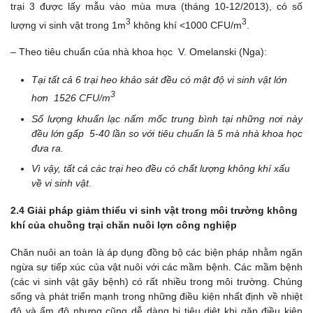
trại 3 được lấy mẫu vào mùa mưa (tháng 10-12/2013), có số
3
3
lượng vi sinh vật trong 1m
không khí <1000 CFU/m
.
– Theo tiêu chuẩn của nhà khoa học V. Omelanski (Nga):
Tại tất cả 6 trại heo khảo sát đều có mật độ vi sinh vật lớn
3
hơn 1526 CFU/m
Số lượng khuẩn lạc nấm mốc trung bình tại những nơi này
đều lớn gấp 5-40 lần so với tiêu chuẩn là 5 mà nhà khoa học
đưa ra.
Vì vậy, tất cả các trại heo đều có chất lượng không khí xấu
về vi sinh vật.
2.4 Giải pháp giảm thiểu vi sinh vật trong môi trường không
khí của chuồng trại chăn nuôi lợn công nghiệp
Chăn nuôi an toàn là áp dụng đồng bộ các biện pháp nhằm ngăn
ngừa sự tiếp xúc của vật nuôi với các mầm bệnh. Các mầm bệnh
(các vi sinh vật gây bệnh) có rất nhiều trong môi trường. Chúng
sống và phát triển mạnh trong những điều kiện nhất định về nhiệt
độ và ẩm độ nhưng cũng dễ dàng bị tiêu diệt khi gặp điều kiện