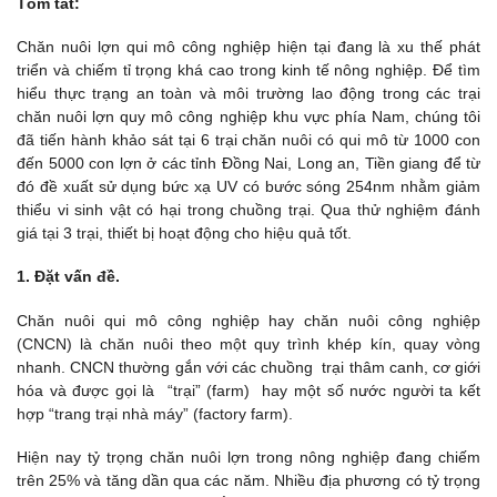
Tóm tắt:
Chăn nuôi lợn qui mô công nghiệp hiện tại đang là xu thế phát
triển và chiếm tỉ trọng khá cao trong kinh tế nông nghiệp. Để tìm
hiểu thực trạng an toàn và môi trường lao động trong các trại
chăn nuôi lợn quy mô công nghiệp khu vực phía Nam, chúng tôi
đã tiến hành khảo sát tại 6 trại chăn nuôi có qui mô từ 1000 con
đến 5000 con lợn ở các tỉnh Đồng Nai, Long an, Tiền giang để từ
đó đề xuất sử dụng bức xạ UV có bước sóng 254nm nhằm giảm
thiểu vi sinh vật có hại trong chuồng trại. Qua thử nghiệm đánh
giá tại 3 trại, thiết bị hoạt động cho hiệu quả tốt.
1. Đặt vấn đề.
Chăn nuôi qui mô công nghiệp hay chăn nuôi công nghiệp
(CNCN) là chăn nuôi theo một quy trình khép kín, quay vòng
nhanh. CNCN thường gắn với các chuồng trại thâm canh, cơ giới
hóa và được gọi là “trại” (farm) hay một số nước người ta kết
hợp “trang trại nhà máy” (factory farm).
Hiện nay tỷ trọng chăn nuôi lợn trong nông nghiệp đang chiếm
trên 25% và tăng dần qua các năm. Nhiều địa phương có tỷ trọng