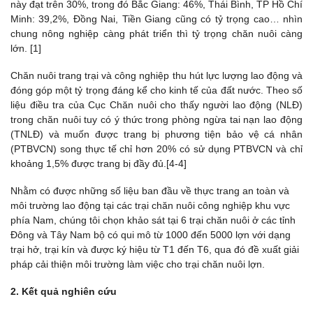
này đạt trên 30%, trong đó Bắc Giang: 46%, Thái Bình, TP Hồ Chí
Minh: 39,2%, Đồng Nai, Tiền Giang cũng có tỷ trọng cao… nhìn
chung nông nghiệp càng phát triển thì tỷ trọng chăn nuôi càng
lớn. [1]
Chăn nuôi trang trại và công nghiệp thu hút lực lượng lao động và
đóng góp một tỷ trọng đáng kể cho kinh tế của đất nước. Theo số
liệu điều tra của Cục Chăn nuôi cho thấy người lao động (NLĐ)
trong chăn nuôi tuy có ý thức trong phòng ngừa tai nạn lao động
(TNLĐ) và muốn được trang bị phương tiện bảo vệ cá nhân
(PTBVCN) song thực tế chỉ hơn 20% có sử dụng PTBVCN và chỉ
khoảng 1,5% được trang bị đầy đủ.[4-4]
Nhằm có được những số liệu ban đầu về thực trang an toàn và
môi trường lao động tại các trại chăn nuôi công nghiệp khu vực
phía Nam, chúng tôi chọn khảo sát tại 6 trại chăn nuôi ở các tỉnh
Đông và Tây Nam bộ có qui mô từ 1000 đến 5000 lợn với dạng
trại hở, trại kín và được ký hiệu từ T1 đến T6, qua đó đề xuất giải
pháp cải thiện môi trường làm việc cho trại chăn nuôi lợn.
2. Kết quả nghiên cứu