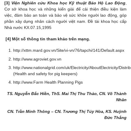
[3]
Viện Nghiên cứu Khoa học Kỹ thuật Bảo Hộ Lao Động
,
Cơ sở khoa học và những kiến giải để cải thiện điều kiện làm
việc, đảm bảo an toàn và bảo vệ sức khỏe người lao động, góp
phần xây dựng nhân cách người việt nam. Đề tài khoa học cấp
Nhà nước KX.07.15,1995
[4] Một số thông tin tham khảo trên mạng.
http://xttm.mard.gov.vn/Site/vi-vn/76/tapchi/141/Default.aspx
http://www.agroviet.gov.vn
http://www.nationalgrid.com/uk/Electricity/AboutElectricity/Dist
(Health and safety for pig keepers)
http://www.Farm Health Planning Pigs
TS. Nguyễn Đắc Hiền, ThS. Mai Thị Thu Thảo, CN. Võ Thành
Nhân
CN. Trần Minh Thông – CN. Trương Thị Túy Hòa, KS. Huỳnh
Đức Thắng