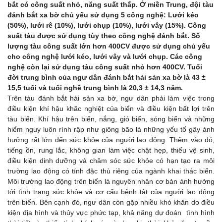
bắt có công suất nhỏ, năng suất thấp. Ở miền Trung, đội tàu
đánh bắt xa bờ chủ yếu sử dụng 5 công nghệ: Lưới kéo
(50%), lưới rê (10%), lưới chụp (10%), lưới vây (15%). Công
suất tàu được sử dụng tùy theo công nghệ đánh bắt. Số
lượng tàu công suất lớn hơn 400CV được sử dụng chủ yếu
cho công nghệ lưới kéo, lưới vây và lưới chụp. Các công
nghệ còn lại sử dụng tàu công suất nhỏ hơn 400CV. Tuổi
đời trung bình của ngư dân đánh bắt hải sản xa bờ là 43 ±
15,5 tuổi và tuổi nghề trung bình là 20,3 ± 14,3 năm.
Trên tàu đánh bắt hải sản xa bờ, ngư dân phải làm việc trong
điều kiện khí hậu khăc nghiệt của biển và điều kiện bất lợi trên
tàu biển. Khí hậu trên biển, nắng, gió biển, sóng biển và những
hiểm nguy luôn rình rập như giông bão là những yếu tố gây ảnh
hưởng rất lớn đến sức khỏe của người lao động. Thêm vào đó,
tiếng ồn, rung lắc, không gian làm việc chật hẹp, thiếu vệ sinh,
điều kiện dinh dưỡng và chăm sóc sức khỏe có hạn tạo ra môi
trường lao động có tính đặc thù riêng của ngành khai thác biển.
Môi trường lao động trên biển là nguyên nhân cơ bản ảnh hưởng
tới tình trạng sức khỏe và cơ cấu bệnh tật của người lao động
trên biển. Bên cạnh đó, ngư dân còn gặp nhiều khó khăn do điều
kiện địa hình và thủy vực phức tạp, khả năng dự đoán tình hình