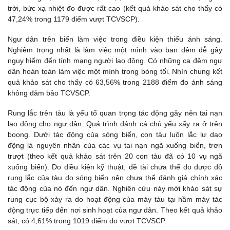
trời, bức xạ nhiệt đo được rất cao (kết quả khảo sát cho thấy có
47,24% trong 1179 điểm vượt TCVSCP).
Ngư dân trên biển làm việc trong điều kiện thiếu ánh sáng.
Nghiêm trọng nhất là làm việc một mình vào ban đêm dễ gây
nguy hiểm đến tính mạng người lao động. Có những ca đêm ngư
dân hoàn toàn làm việc một mình trong bóng tối. Nhìn chung kết
quả khảo sát cho thấy có 63,56% trong 2188 điểm đo ánh sáng
không đảm bảo TCVSCP.
Rung lắc trên tàu là yếu tố quan trọng tác động gây nên tai nạn
lao động cho ngư dân. Quá trình đánh cá chủ yếu xẩy ra ở trên
boong. Dưới tác động của sóng biển, con tàu luôn lắc lư dao
động là nguyên nhân của các vụ tai nạn ngã xuống biển, trơn
trượt (theo kết quả khảo sát trên 20 con tàu đã có 10 vụ ngã
xuống biển). Do điều kiện kỹ thuật, đề tài chưa thể đo được độ
rung lắc của tàu do sóng biển nên chưa thể đánh giá chính xác
tác động của nó đến ngư dân. Nghiên cứu này mới khảo sát sự
rung cục bộ xảy ra do hoạt động của máy tàu tại hầm máy tác
động trực tiếp đến nơi sinh hoạt của ngư dân. Theo kết quả khảo
sát, có 4,61% trong 1019 điểm đo vượt TCVSCP.