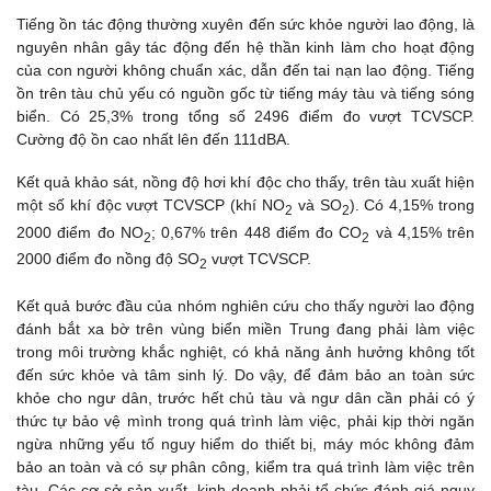
Tiếng ồn tác động thường xuyên đến sức khỏe người lao động, là
nguyên nhân gây tác động đến hệ thần kinh làm cho hoạt động
của con người không chuẩn xác, dẫn đến tai nạn lao động. Tiếng
ồn trên tàu chủ yếu có nguồn gốc từ tiếng máy tàu và tiếng sóng
biển. Có 25,3% trong tổng số 2496 điểm đo vượt TCVSCP.
Cường độ ồn cao nhất lên đến 111dBA.
Kết quả khảo sát, nồng độ hơi khí độc cho thấy, trên tàu xuất hiện
một số khí độc vượt TCVSCP (khí NO
và SO
). Có 4,15% trong
2
2
2000 điểm đo NO
; 0,67% trên 448 điểm đo CO
và 4,15% trên
2
2
2000 điểm đo nồng độ SO
vượt TCVSCP.
2
Kết quả bước đầu của nhóm nghiên cứu cho thấy người lao động
đánh bắt xa bờ trên vùng biển miền Trung đang phải làm việc
trong môi trường khắc nghiệt, có khả năng ảnh hưởng không tốt
đến sức khỏe và tâm sinh lý. Do vậy, để đảm bảo an toàn sức
khỏe cho ngư dân, trước hết chủ tàu và ngư dân cần phải có ý
thức tự bảo vệ mình trong quá trình làm việc, phải kịp thời ngăn
ngừa những yếu tố nguy hiểm do thiết bị, máy móc không đảm
bảo an toàn và có sự phân công, kiểm tra quá trình làm việc trên
tàu. Các cơ sở sản xuất, kinh doanh phải tổ chức đánh giá nguy