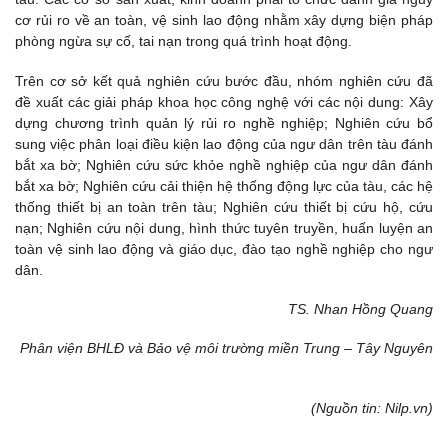
cơ rủi ro về an toàn, vệ sinh lao động nhằm xây dựng biện pháp
phòng ngừa sự cố, tai nạn trong quá trình hoạt động.
Trên cơ sở kết quả nghiên cứu bước đầu, nhóm nghiên cứu đã
đề xuất các giải pháp khoa học công nghệ với các nội dung: Xây
dựng chương trình quản lý rủi ro nghề nghiệp; Nghiên cứu bổ
sung việc phân loại điều kiện lao động của ngư dân trên tàu đánh
bắt xa bờ; Nghiên cứu sức khỏe nghề nghiệp của ngư dân đánh
bắt xa bờ; Nghiên cứu cải thiện hệ thống động lực của tàu, các hệ
thống thiết bị an toàn trên tàu; Nghiên cứu thiết bị cứu hộ, cứu
nạn; Nghiên cứu nội dung, hình thức tuyên truyền, huấn luyện an
toàn vệ sinh lao động và giáo dục, đào tạo nghề nghiệp cho ngư
dân.
TS. Nhan Hồng Quang
Phân viện BHLĐ và Bảo vệ môi trường miền Trung – Tây Nguyên
(Nguồn tin: Nilp.vn)