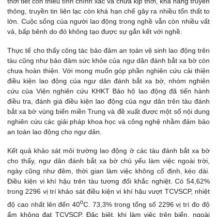
thời tiết còn thiếu tính chính xác và chưa kịp thời, khả năng truyền
thông, truyền tin liên lạc còn khá hạn chế gây ra nhiều tổn thất to
lớn. Cuộc sống của người lao động trong nghề vẫn còn nhiều vất
vả, bấp bênh do đó không tạo được sự gắn kết với nghề.
Thực tế cho thấy công tác bảo đảm an toàn vệ sinh lao động trên
tàu cũng như bảo đảm sức khỏe của ngư dân đánh bắt xa bờ còn
chưa hoàn thiện. Với mong muốn góp phần nghiên cứu cải thiện
điều kiện lao động của ngư dân đánh bắt xa bờ, nhóm nghiên
cứu của Viện nghiên cứu KHKT Bảo hộ lao động đã tiến hành
điều tra, đánh giá điều kiện lao động của ngư dân trên tàu đánh
bắt xa bờ vùng biển miền Trung và đề xuất được một số nội dung
nghiên cứu các giải pháp khoa học và công nghệ nhằm đảm bảo
an toàn lao động cho ngư dân.
Kết quả khảo sát môi trường lao động ở các tàu đánh bắt xa bờ
cho thấy, ngư dân đánh bắt xa bờ chủ yếu làm việc ngoài trời,
ngày cũng như đêm, thời gian làm việc không cố định, kéo dài.
Điều kiện vi khí hậu trên tàu tương đối khắc nghiệt. Có 54,62%
trong 2296 vị trí khảo sát điều kiện vi khí hậu vượt TCVSCP, nhiệt
o
độ cao nhất lên đến 40
C. 73,3% trong tổng số 2296 vị trí đo độ
ẩm không đạt TCVSCP. Đặc biệt, khi làm việc trên biển, ngoài