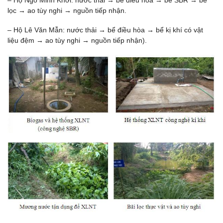
lọc
→
ao tùy nghi
→
nguồn tiếp nhận.
– Hộ Lê Văn Mẫn: nước thải
→
bể điều hòa
→
bể kị khí có vật
liệu đệm
→
ao tùy nghi
→
nguồn tiếp nhận).