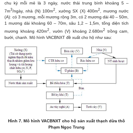
chu kỳ mỗi mẻ là 3 ngày, nước thải trung bình khoảng 5 –
3
2
2
7m
/ngày, nhà (N) 100m
, xưởng SX (X) 400m
, mương nước
(A): có 3 mương, mỗi mương rộng 3m, có 2 mương dài 40 – 50m,
1 mương dài khoảng 60 – 70m, sâu 1,2 – 1,5m, tổng diện tích
2
2
mương khoảng 420m
, vườn (V) khoảng 2.680m
trồng cam,
bưởi, chanh. Mô hình VACBNXT đề xuất cho hộ như sau:
Hình 7. Mô hình VACBNXT cho hộ sản xuất thạch dừa thô
Phạm Ngọc Trung