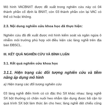
Mô hình VACBNXT được đề xuất trong nghiên cứu này có 04
thành phần cố định là BNXT, còn 03 thành phần còn lại VAC có
thể có hoặc không.
2.3. Nội dung nghiên cứu khoa học đã thực hiện:
Nghiên cứu đã đề xuất được mô hình kiểm soát và ngăn ngừa ô
nhiễm môi trường phù hợp với điều kiện các làng nghề trên địa
bàn ĐBSCL.
III. KẾT QUẢ NGHIÊN CỨU VÀ BÌNH LUẬN
3.1. Kết quả nghiên cứu khoa học
3.1.1. Hiện trạng các đối tượng nghiên cứu và tiềm
năng áp dụng mô hình
a) Hiện trạng các đối tượng nghiên cứu
03 làng nghề điển hình có có đặc thù SX khác nhau: làng nghề
SX bột thường có chăn nuôi heo nhằm tận dụng được bã cặn từ
quá trình SX bột làm thức ăn cho heo; làng nghề dệt chiếu cũng