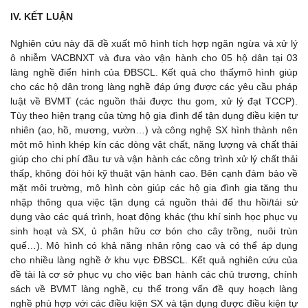
IV. KẾT LUẬN
Nghiên cứu này đã đề xuất mô hình tích hợp ngăn ngừa và xử lý
ô nhiễm VACBNXT và đưa vào vận hành cho 05 hộ dân tại 03
làng nghề điển hình của ĐBSCL. Kết quả cho thấymô hình giúp
cho các hộ dân trong làng nghề đáp ứng được các yêu cầu pháp
luật về BVMT (các nguồn thải được thu gom, xử lý đạt TCCP).
Tùy theo hiện trạng của từng hộ gia đình để tận dụng điều kiện tự
nhiên (ao, hồ, mương, vườn…) và công nghệ SX hình thành nên
một mô hình khép kín các dòng vật chất, năng lượng và chất thải
giúp cho chi phí đầu tư và vận hành các công trình xử lý chất thải
thấp, không đòi hỏi kỹ thuật vận hành cao. Bên cạnh đảm bảo về
mặt môi trường, mô hình còn giúp các hộ gia đình gia tăng thu
nhập thông qua việc tận dụng cá nguồn thải để thu hồi/tái sử
dụng vào các quá trình, hoạt động khác (thu khí sinh học phục vụ
sinh hoạt và SX, ủ phân hữu cơ bón cho cây trồng, nuôi trùn
quế…). Mô hình có khả năng nhân rộng cao và có thể áp dụng
cho nhiều làng nghề ở khu vực ĐBSCL. Kết quả nghiên cứu của
đề tài là cơ sở phục vụ cho việc ban hành các chủ trương, chính
sách về BVMT làng nghề, cụ thể trong vấn đề quy hoạch làng
nghề phù hợp với các điều kiện SX và tận dụng được điều kiện tự