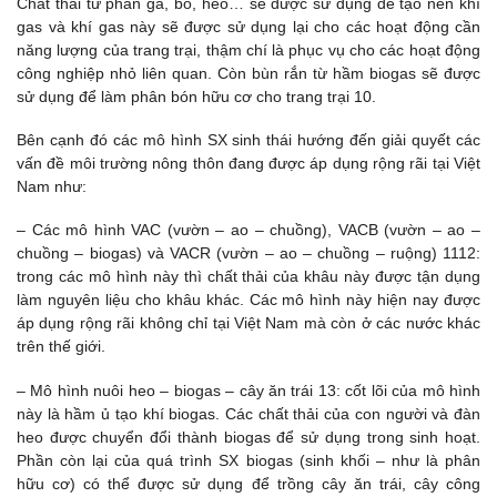
Chất thải từ phân gà, bò, heo… sẽ được sử dụng để tạo nên khí
gas và khí gas này sẽ được sử dụng lại cho các hoạt động cần
năng lượng của trang trại, thậm chí là phục vụ cho các hoạt động
công nghiệp nhỏ liên quan. Còn bùn rắn từ hầm biogas sẽ được
sử dụng để làm phân bón hữu cơ cho trang trại 10.
Bên cạnh đó các mô hình SX sinh thái hướng đến giải quyết các
vấn đề môi trường nông thôn đang được áp dụng rộng rãi tại Việt
Nam như:
– Các mô hình VAC (vườn – ao – chuồng), VACB (vườn – ao –
chuồng – biogas) và VACR (vườn – ao – chuồng – ruộng) 1112:
trong các mô hình này thì chất thải của khâu này được tận dụng
làm nguyên liệu cho khâu khác. Các mô hình này hiện nay được
áp dụng rộng rãi không chỉ tại Việt Nam mà còn ở các nước khác
trên thế giới.
– Mô hình nuôi heo – biogas – cây ăn trái 13: cốt lõi của mô hình
này là hầm ủ tạo khí biogas. Các chất thải của con người và đàn
heo được chuyển đổi thành biogas để sử dụng trong sinh hoạt.
Phần còn lại của quá trình SX biogas (sinh khối – như là phân
hữu cơ) có thể được sử dụng để trồng cây ăn trái, cây công