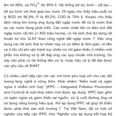
3-
lên tới 88%, và PO
tới 99% 5. Hệ thống bể lục bình – bể tảo –
4
bể lục bình với thới gian lưu nước 29 ngày cho thấy hiệu suất xử
lý BOD tới 96,9%, P là 89,2%, COD là 79% 6. Kivaisi cho thấy
tiềm năng lớn trong ứng dụng đất ngập nước để xử lý nước thải
tại các nước đang phát triển. Các nước nhiệt đới có diện tích đất
ngập nước rất lớn (> 450 triệu hecta), có hệ sinh thái đa dạng rất
thuận lợi cho XLNT theo công nghệ đất ngập nước 7. Việc ứng
dụng các hệ sinh thái tự nhiên này có ưu điểm là đơn giản, rẻ tiền
và ít tốn chi phí vận hành tuy nhiên nó chỉ giảm thiểu ô nhiễm một
phần mà không xử lý để đáp ứng các quy chuẩn môi trường. Do
vậy cần phải có hệ thống tiền xử lý, hoặc hậu xử lý để đạt được
các yêu cầu về BVMT.
Có nhiều cách tiếp cận với các mô hình phù hợp với cho các đối
tượng làng nghề ở nông thôn. Khái nhiệm “Kiểm soát và ngăn
ngừa ô nhiễm tích hợp” (IPPC – Integrated Pollution Prevention
and Control) là một khái niệm mới được áp dụng. IPPC bao gồm
cả ngăn ngừa và giảm thiểu tại nguồn, xử lý cuối đường ống và
sử dụng năng lượng hiệu quả. Khi áp dụng IPPC sẽ giúp tối thiểu
được phát thải vào môi trường 7. Tại Việt Nam, đã có một số
nghiên cứu tiếp cận IPPC như “Nghiên cứu áp dụng kết hợp Kỹ