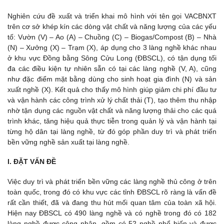
Nghiên cứu đề xuất và triển khai mô hình với tên gọi VACBNXT
trên cơ sở khép kín các dòng vật chất và năng lượng của các yếu
tố: Vườn (V) – Ao (A) – Chuồng (C) – Biogas/Compost (B) – Nhà
(N) – Xưởng (X) – Trạm (X), áp dụng cho 3 làng nghề khác nhau
ở khu vực Đồng bằng Sông Cửu Long (ĐBSCL), có tận dụng tối
đa các điều kiện tự nhiên sẵn có tại các làng nghề (V, A), cũng
như đặc điểm mặt bằng dùng cho sinh hoạt gia đình (N) và sản
xuất nghề (X). Kết quả cho thấy mô hình giúp giảm chi phí đầu tư
và vận hành các công trình xử lý chất thải (T), tạo thêm thu nhập
nhờ tận dụng các nguồn vật chất và năng lượng thải cho các quá
trình khác, tăng hiệu quả thực tiễn trong quản lý và vận hành tại
từng hộ dân tại làng nghề, từ đó góp phần duy trì và phát triển
bền vững nghề sản xuất tại làng nghề.
I. ĐẶT VẤN ĐỀ
Việc duy trì và phát triển bền vững các làng nghề thủ công ở trên
toàn quốc, trong đó có khu vực các tỉnh ĐBSCL rõ ràng là vấn đề
rất cần thiết, đã và đang thu hút mối quan tâm của toàn xã hội.
Hiện nay ĐBSCL có 490 làng nghề và có nghề trong đó có 182
làng nghề được công nhận, gồm có 52 nghề phổ biến và được