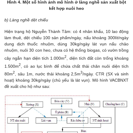
Hình 4. Một số hình ảnh mô hình ở làng nghề sản xuất bột
kết hợp nuôi heo
b) Làng nghề dệt chiếu
Hiện trạng hộ Nguyễn Thành Tâm: có 4 nhân khẩu, 10 lao động
làm thuê, dệt chiếu 100 sản phẩm/ngày, nấu khoảng 300lít/ngày
dung dịch thuốc nhuộm, dùng 30kg/ngày lát vụn nấu chảo
nhuộm, nuôi 30 con heo, chưa có hệ thống biogas, có vườn trồng
2
cây ngắn hạn diện tích 1.000m
, diện tích đất còn trống khoảng
2
1.500m
, có ao lục bình để chứa chất thải chăn nuôi diện tích
2
3
80m
, sâu 1m, nước thải khoảng 2,5m
/ngày. CTR (SX và sinh
hoạt) khoảng 30kg/ngày (chủ yếu là lát vụn). Mô hình VACBNXT
đề xuất cho hộ như sau: