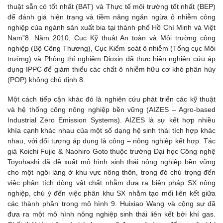
thuật sẵn có tốt nhất (BAT) và Thực tế môi trường tốt nhất (BEP)
để đánh giá hiện trạng và tiềm năng ngăn ngừa ô nhiễm công
nghiệp của ngành sản xuất bia tại thành phố Hồ Chí Minh và Việt
Nam”8. Năm 2010, Cục Kỹ thuật An toàn và Môi trường công
nghiệp (Bộ Công Thương), Cục Kiểm soát ô nhiễm (Tổng cục Môi
trường) và Phòng thí nghiệm Dioxin đã thực hiện nghiên cứu áp
dụng IPPC để giảm thiểu các chất ô nhiễm hữu cơ khó phân hủy
(POP) không chủ định 8.
Một cách tiếp cận khác đó là nghiên cứu phát triển các kỹ thuật
và hệ thống công nông nghiệp bền vững (AIZES – Agro-based
Industrial Zero Emission Systems). AIZES là sự kết hợp nhiều
khía cạnh khác nhau của một số dạng hệ sinh thái tích hợp khác
nhau, với đối tượng áp dụng là công – nông nghiệp kết hợp. Tác
giả Koichi Fujie & Naohiro Goto thuộc trường Đại học Công nghệ
Toyohashi đã đề xuất mô hình sinh thái nông nghiệp bền vững
cho một ngôi làng ở khu vực nông thôn, trong đó chú trọng đến
việc phân tích dòng vật chất nhằm đưa ra biện pháp SX nông
nghiệp, chú ý đến việc phân khu SX nhằm tạo mối liên kết giữa
các thành phần trong mô hình 9. Huixiao Wang và cộng sự đã
đưa ra một mô hình nông nghiệp sinh thái liên kết bởi khí gas.