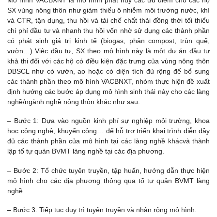
Mô hình VACBXNT là mô hình phát huy các ưu điểm cho các hộ
SX vùng nông thôn như giảm thiểu ô nhiễm môi trường nước, khí
và CTR, tận dụng, thu hồi và tái chế chất thải đồng thời tối thiểu
chi phí đầu tư và nhanh thu hồi vốn nhờ sử dụng các thành phần
có phát sinh giá trị kinh tế (biogas, phân compost, trùn quế,
vườn…) Việc đầu tư, SX theo mô hình này là một dự án đầu tư
khả thi đối với các hộ có điều kiện đặc trưng của vùng nông thôn
ĐBSCL như có vườn, ao hoặc có diện tích đủ rộng để bổ sung
các thành phần theo mô hình VACBNXT, nhóm thực hiện đề xuất
định hướng các bước áp dụng mô hình sinh thái này cho các làng
nghề/ngành nghề nông thôn khác như sau:
– Bước 1: Dựa vào nguồn kinh phí sự nghiệp môi trường, khoa
học công nghệ, khuyến công… để hỗ trợ triển khai trình diễn đầy
đủ các thành phần của mô hình tại các làng nghề khácvà thành
lập tổ tự quản BVMT làng nghề tại các địa phương.
– Bước 2: Tổ chức tuyên truyền, tập huấn, hướng dẫn thực hiện
mô hình cho các địa phương thông qua tổ tự quản BVMT làng
nghề.
– Bước 3: Tiếp tục duy trì tuyên truyền và nhân rộng mô hình.