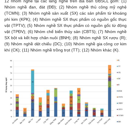
12 nhóm nghề tại các làng nghề trên địa bàn ĐBSCL gồm: (1)
Nhóm nghề đan, đát (ĐĐ); (2) Nhóm nghề thủ công mỹ nghệ
(TCMN); (3) Nhóm nghề sản xuất (SX) các sản phẩm từ khoáng
phi kim (KPK); (4) Nhóm nghề SX thực phẩm có nguồn gốc thực
vật (TPTV); (5) Nhóm nghề SX thực phẩm có nguồn gốc từ động
vật (TPĐV); (6) Nhóm chế biến thủy sản (CBTS); (7) Nhóm nghề
SX bột và kết hợp chăn nuôi (BNH); (8) Nhóm nghề SX rượu (R);
(9) Nhóm nghề dệt chiếu (DC); (10) Nhóm nghề gia công cơ kim
khí (CK); (11) Nhóm nghề trồng trọt (TT); (12) Nhóm khác (K).