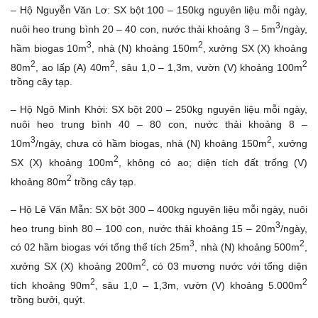
– Hộ Nguyễn Văn Lơ: SX bột 100 – 150kg nguyên liệu mỗi ngày,
3
nuôi heo trung bình 20 – 40 con, nước thải khoảng 3 – 5m
/ngày,
3
2
hầm biogas 10m
, nhà (N) khoảng 150m
, xưởng SX (X) khoảng
2
2
2
80m
, ao lấp (A) 40m
, sâu 1,0 – 1,3m, vườn (V) khoảng 100m
trồng cây tạp.
– Hộ Ngô Minh Khởi: SX bột 200 – 250kg nguyên liệu mỗi ngày,
nuôi heo trung bình 40 – 80 con, nước thải khoảng 8 –
3
2
10m
/ngày, chưa có hầm biogas, nhà (N) khoảng 150m
, xưởng
2
SX (X) khoảng 100m
, không có ao; diện tích đất trống (V)
2
khoảng 80m
trồng cây tạp.
– Hộ Lê Văn Mẫn: SX bột 300 – 400kg nguyên liệu mỗi ngày, nuôi
3
heo trung bình 80 – 100 con, nước thải khoảng 15 – 20m
/ngày,
3
2
có 02 hầm biogas với tổng thể tích 25m
, nhà (N) khoảng 500m
,
2
xưởng SX (X) khoảng 200m
, có 03 mương nước với tổng diện
2
2
tích khoảng 90m
, sâu 1,0 – 1,3m, vườn (V) khoảng 5.000m
trồng bưởi, quýt.