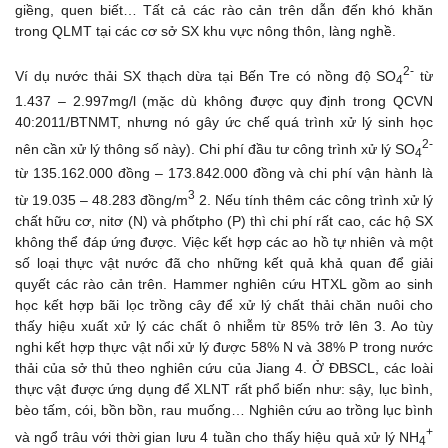
giềng, quen biết… Tất cả các rào cản trên dẫn đến khó khăn
trong QLMT tại các cơ sở SX khu vực nông thôn, làng nghề.
2-
Ví dụ nước thải SX thạch dừa tại Bến Tre có nồng độ SO
từ
4
1.437 – 2.997mg/l (mặc dù không được quy định trong QCVN
40:2011/BTNMT, nhưng nó gây ức chế quá trình xử lý sinh học
2-
nên cần xử lý thông số này). Chi phí đầu tư công trình xử lý SO
4
từ 135.162.000 đồng – 173.842.000 đồng và chi phí vận hành là
3
từ 19.035 – 48.283 đồng/m
2. Nếu tính thêm các công trình xử lý
chất hữu cơ, nitơ (N) và phốtpho (P) thì chi phí rất cao, các hộ SX
không thể đáp ứng được. Việc kết hợp các ao hồ tự nhiên và một
số loại thực vật nước đã cho những kết quả khả quan để giải
quyết các rào cản trên. Hammer nghiên cứu HTXL gồm ao sinh
học kết hợp bãi lọc trồng cây để xử lý chất thải chăn nuôi cho
thấy hiệu xuất xử lý các chất ô nhiễm từ 85% trở lên 3. Ao tùy
nghi kết hợp thực vật nổi xử lý được 58% N và 38% P trong nước
thải của sở thủ theo nghiên cứu của Jiang 4. Ở ĐBSCL, các loài
thực vật được ứng dụng để XLNT rất phổ biến như: sậy, lục bình,
bèo tấm, cói, bồn bồn, rau muống… Nghiên cứu ao trồng lục bình
+
và ngổ trâu với thời gian lưu 4 tuần cho thấy hiệu quả xử lý NH
4