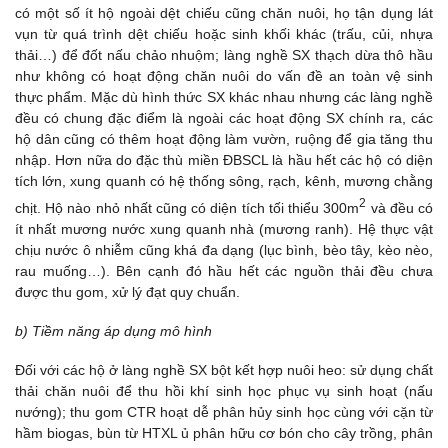
có một số ít hộ ngoài dệt chiếu cũng chăn nuôi, họ tận dụng lát
vụn từ quá trình dệt chiếu hoặc sinh khối khác (trấu, củi, nhựa
thải…) để đốt nấu chảo nhuộm; làng nghề SX thạch dừa thô hầu
như không có hoạt động chăn nuôi do vấn đề an toàn vệ sinh
thực phẩm. Mặc dù hình thức SX khác nhau nhưng các làng nghề
đều có chung đặc điểm là ngoài các hoạt động SX chính ra, các
hộ dân cũng có thêm hoạt động làm vườn, ruộng để gia tăng thu
nhập. Hơn nữa do đặc thù miền ĐBSCL là hầu hết các hộ có diện
tích lớn, xung quanh có hệ thống sông, rạch, kênh, mương chằng
2
chịt. Hộ nào nhỏ nhất cũng có diện tích tối thiểu 300m
và đều có
ít nhất mương nước xung quanh nhà (mương ranh). Hệ thực vật
chịu nước ô nhiễm cũng khá đa dạng (lục bình, bèo tây, kèo nèo,
rau muống…). Bên cạnh đó hầu hết các nguồn thải đều chưa
được thu gom, xử lý đạt quy chuẩn.
b) Tiềm năng áp dụng mô hình
Đối với các hộ ở làng nghề SX bột kết hợp nuôi heo: sử dụng chất
thải chăn nuôi để thu hồi khí sinh học phục vụ sinh hoạt (nấu
nướng); thu gom CTR hoạt dễ phân hủy sinh học cùng với cặn từ
hầm biogas, bùn từ HTXL ủ phân hữu cơ bón cho cây trồng, phân