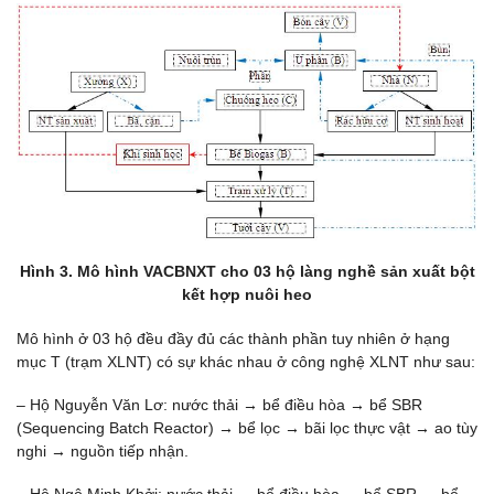
Hình 3. Mô hình VACBNXT cho 03 hộ làng nghề sản xuất bột
kết hợp nuôi heo
Mô hình ở 03 hộ đều đầy đủ các thành phần tuy nhiên ở hạng
mục T (trạm XLNT) có sự khác nhau ở công nghệ XLNT như sau:
– Hộ Nguyễn Văn Lơ: nước thải
→
bể điều hòa
→
bể SBR
(Sequencing Batch Reactor)
→
bể lọc
→
bãi lọc thực vật
→
ao tùy
nghi
→
nguồn tiếp nhận.
– Hộ Ngô Minh Khởi: nước thải
→
bể điều hòa
→
bể SBR
→
bể