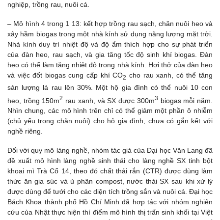
nghiệp, trồng rau, nuôi cá.
– Mô hình 4 trong 1 13: kết hợp trồng rau sạch, chăn nuôi heo và
xây hầm biogas trong một nhà kính sử dụng năng lượng mặt trời.
Nhà kính duy trì nhiệt độ và độ ẩm thích hợp cho sự phát triển
của đàn heo, rau sạch, và gia tăng tốc độ sinh khí biogas. Đàn
heo có thể làm tăng nhiệt độ trong nhà kính. Hơi thở của đàn heo
và việc đốt biogas cung cấp khí CO
cho rau xanh, có thể tăng
2
sản lượng lá rau lên 30%. Một hộ gia đình có thể nuôi 10 con
2
3
heo, trồng 150m
rau xanh, và SX được 300m
biogas mỗi năm.
Nhìn chung, các mô hình trên chỉ có thể giảm một phần ô nhiễm
(chủ yếu trong chăn nuôi) cho hộ gia đình, chưa có gắn kết với
nghề riêng.
Đối với quy mô làng nghề, nhóm tác giả của Đại học Văn Lang đã
đề xuất mô hình làng nghề sinh thái cho làng nghề SX tinh bột
khoai mì Trà Cổ 14, theo đó chất thải rắn (CTR) được dùng làm
thức ăn gia súc và ủ phân compost, nước thải SX sau khi xử lý
được dùng để tưới cho các diện tích trồng sắn và nuôi cá. Đại học
Bách Khoa thành phố Hồ Chí Minh đã hợp tác với nhóm nghiên
cứu của Nhật thực hiện thí điểm mô hình thị trấn sinh khối tại Việt