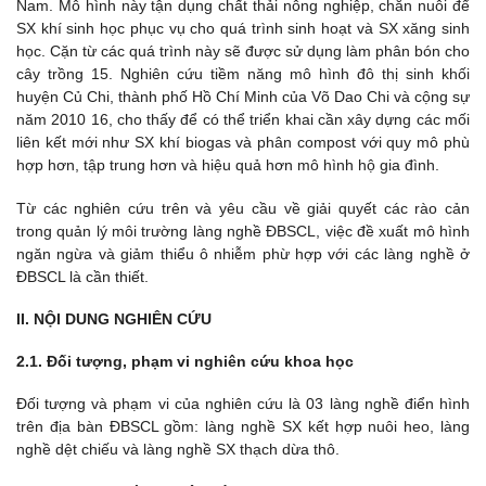
Nam. Mô hình này tận dụng chất thải nông nghiệp, chăn nuôi để
SX khí sinh học phục vụ cho quá trình sinh hoạt và SX xăng sinh
học. Cặn từ các quá trình này sẽ được sử dụng làm phân bón cho
cây trồng 15. Nghiên cứu tiềm năng mô hình đô thị sinh khối
huyện Củ Chi, thành phố Hồ Chí Minh của Võ Dao Chi và cộng sự
năm 2010 16, cho thấy để có thể triển khai cần xây dựng các mối
liên kết mới như SX khí biogas và phân compost với quy mô phù
hợp hơn, tập trung hơn và hiệu quả hơn mô hình hộ gia đình.
Từ các nghiên cứu trên và yêu cầu về giải quyết các rào cản
trong quản lý môi trường làng nghề ĐBSCL, việc đề xuất mô hình
ngăn ngừa và giảm thiểu ô nhiễm phừ hợp với các làng nghề ở
ĐBSCL là cần thiết.
II. NỘI DUNG NGHIÊN CỨU
2.1. Đối tượng, phạm vi nghiên cứu khoa học
Đối tượng và phạm vi của nghiên cứu là 03 làng nghề điển hình
trên địa bàn ĐBSCL gồm: làng nghề SX kết hợp nuôi heo, làng
nghề dệt chiếu và làng nghề SX thạch dừa thô.