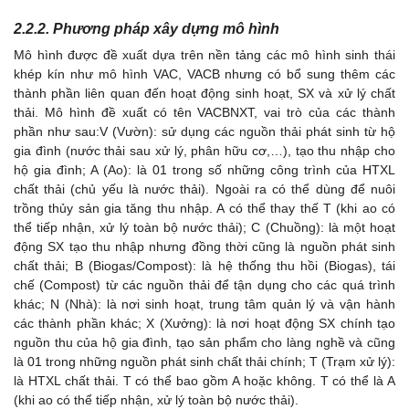
2.2.2. Phương pháp xây dựng mô hình
Mô hình được đề xuất dựa trên nền tảng các mô hình sinh thái
khép kín như mô hình VAC, VACB nhưng có bổ sung thêm các
thành phần liên quan đến hoạt động sinh hoạt, SX và xử lý chất
thải. Mô hình đề xuất có tên VACBNXT, vai trò của các thành
phần như sau:V (Vườn): sử dụng các nguồn thải phát sinh từ hộ
gia đình (nước thải sau xử lý, phân hữu cơ,…), tạo thu nhập cho
hộ gia đình; A (Ao): là 01 trong số những công trình của HTXL
chất thải (chủ yếu là nước thải). Ngoài ra có thể dùng để nuôi
trồng thủy sản gia tăng thu nhập. A có thể thay thế T (khi ao có
thể tiếp nhận, xử lý toàn bộ nước thải); C (Chuồng): là một hoạt
động SX tạo thu nhập nhưng đồng thời cũng là nguồn phát sinh
chất thải; B (Biogas/Compost): là hệ thống thu hồi (Biogas), tái
chế (Compost) từ các nguồn thải để tận dụng cho các quá trình
khác; N (Nhà): là nơi sinh hoạt, trung tâm quản lý và vận hành
các thành phần khác; X (Xưởng): là nơi hoạt động SX chính tạo
nguồn thu của hộ gia đình, tạo sản phẩm cho làng nghề và cũng
là 01 trong những nguồn phát sinh chất thải chính; T (Trạm xử lý):
là HTXL chất thải. T có thể bao gồm A hoặc không. T có thể là A
(khi ao có thể tiếp nhận, xử lý toàn bộ nước thải).