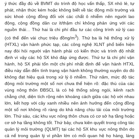
ý thức đầy đủ về BVMT do trình độ học vấn thấp, SX nhỏ lẻ, tự
phát, nhận thức kém hoặc không biết về tác động môi trường và
sức khoẻ cộng đồng đối với các chất ô nhiễm nên người lao
động, cộng đồng dân cư ít/thậm chí không phản ứng với các
nguồn thải… Thứ hai là chi phí đầu tư các công trình xử lý cao
3
(có thể đến vài chục triệu đồng/m
). Thứ ba là hệ thống xử lý
(HTXL) vận hành phức tạp, các công nghệ XLNT phổ biến hiện
nay đòi hỏi người vận hành phải có kiến thức và trình độ nhất
định vì vậy các hộ SX khó đáp ứng được. Thứ tư là chi phí vận
hành, hộ SX phải tốn một chi phí nhất định để vận hành HTXL
điều này dẫn đến tình trạng vận hành không thường xuyên do đó
không đạt hiệu quả trong xử lý ô nhiễm. Thứ năm, mức độ tác
động môi trường một số nơi chưa thể hiện rõ: đặc thù của các
vùng nông thôn ĐBSCL là có hệ thống sông ngòi, kênh rạch
chằng chịt, diện tích rộng nên khoảng cách giữa các hộ với nhau
lớn, kết hợp với cây xanh nhiều nên ảnh hưởng đến cộng đồng
một số nơi không rõ ràng do khả năng chịu tải của môi trường
lớn. Thứ sáu, các khu vực nông thôn chưa có cơ sở hạ tầng hoặc
cơ sở hạ tầng không tốt. Thứ bảy, chưa kiên quyết trong công tác
quản lý môi trường (QLMT) tại các hộ SX khu vực nông thôn do
cả nể trong quản lý vì phần lớn có mối quan hệ họ hàng, láng