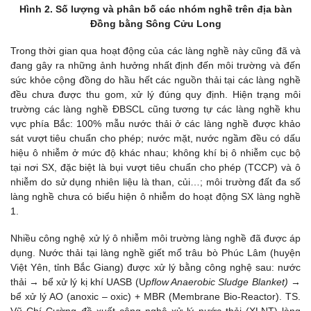
Hình 2. Số lượng và phân bố các nhóm nghề trên địa bàn
Đồng bằng Sông Cửu Long
Trong thời gian qua hoạt động của các làng nghề này cũng đã và
đang gây ra những ảnh hưởng nhất định đến môi trường và đến
sức khỏe cộng đồng do hầu hết các nguồn thải tại các làng nghề
đều chưa được thu gom, xử lý đúng quy định. Hiện trạng môi
trường các làng nghề ĐBSCL cũng tương tự các làng nghề khu
vực phía Bắc: 100% mẫu nước thải ở các làng nghề được khảo
sát vượt tiêu chuẩn cho phép; nước mặt, nước ngầm đều có dấu
hiệu ô nhiễm ở mức độ khác nhau; không khí bị ô nhiễm cục bộ
tại nơi SX, đặc biệt là bụi vượt tiêu chuẩn cho phép (TCCP) và ô
nhiễm do sử dụng nhiên liệu là than, củi…; môi trường đất đa số
làng nghề chưa có biểu hiện ô nhiễm do hoạt động SX làng nghề
1.
Nhiều công nghệ xử lý ô nhiễm môi trường làng nghề đã được áp
dụng. Nước thải tại làng nghề giết mổ trâu bò Phúc Lâm (huyện
Việt Yên, tỉnh Bắc Giang) được xử lý bằng công nghệ sau: nước
thải → bể xử lý kị khí UASB (U
pflow
A
naerobic
S
ludge
B
lanket
) →
bể xử lý AO (anoxic – oxic) + MBR (Membrane Bio-Reactor). TS.