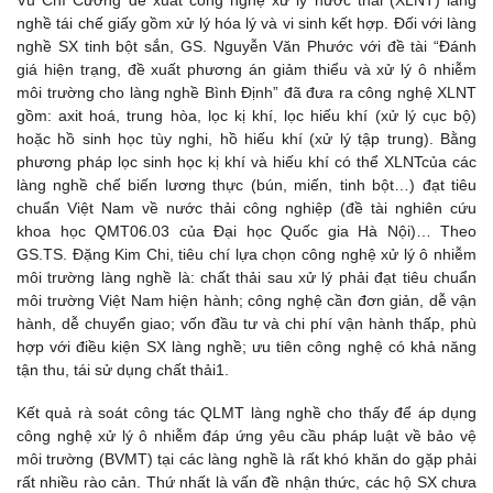
Vũ Chí Cường đề xuất công nghệ xử lý nước thải (XLNT) làng
nghề tái chế giấy gồm xử lý hóa lý và vi sinh kết hợp. Đối với làng
nghề SX tinh bột sắn, GS. Nguyễn Văn Phước với đề tài “Đánh
giá hiện trạng, đề xuất phương án giảm thiểu và xử lý ô nhiễm
môi trường cho làng nghề Bình Định” đã đưa ra công nghệ XLNT
gồm: axit hoá, trung hòa, lọc kị khí, lọc hiếu khí (xử lý cục bộ)
hoặc hồ sinh học tùy nghi, hồ hiếu khí (xử lý tập trung). Bằng
phương pháp lọc sinh học kị khí và hiếu khí có thể XLNTcủa các
làng nghề chế biến lương thực (bún, miến, tinh bột…) đạt tiêu
chuẩn Việt Nam về nước thải công nghiệp (đề tài nghiên cứu
khoa học QMT06.03 của Đại học Quốc gia Hà Nội)… Theo
GS.TS. Đặng Kim Chi, tiêu chí lựa chọn công nghệ xử lý ô nhiễm
môi trường làng nghề là: chất thải sau xử lý phải đạt tiêu chuẩn
môi trường Việt Nam hiện hành; công nghệ cần đơn giản, dễ vận
hành, dễ chuyển giao; vốn đầu tư và chi phí vận hành thấp, phù
hợp với điều kiện SX làng nghề; ưu tiên công nghệ có khả năng
tận thu, tái sử dụng chất thải1.
Kết quả rà soát công tác QLMT làng nghề cho thấy để áp dụng
công nghệ xử lý ô nhiễm đáp ứng yêu cầu pháp luật về bảo vệ
môi trường (BVMT) tại các làng nghề là rất khó khăn do gặp phải
rất nhiều rào cản. Thứ nhất là vấn đề nhận thức, các hộ SX chưa