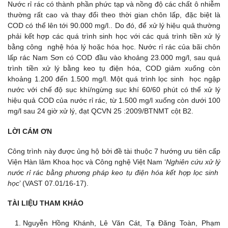
Nước rỉ rác có thành phần phức tạp và nồng độ các chất ô nhiễm
thường rất cao và thay đổi theo thời gian chôn lấp, đặc biệt là
COD có thể lên tới 90.000 mg/l.. Do đó, để xử lý hiệu quả thường
phải kết hợp các quá trình sinh học với các quá trình tiền xử lý
bằng công nghệ hóa lý hoặc hóa học. Nước rỉ rác của bãi chôn
lấp rác Nam Sơn có COD đầu vào khoảng 23.000 mg/l, sau quá
trình tiền xử lý bằng keo tụ điện hóa, COD giảm xuống còn
khoảng 1.200 đến 1.500 mg/l. Một quá trình lọc sinh học ngập
nước với chế độ sục khí/ngừng sục khí 60/60 phút có thể xử lý
hiệu quả COD của nước rỉ rác, từ 1.500 mg/l xuống còn dưới 100
mg/l sau 24 giờ xử lý, đạt QCVN 25 :2009/BTNMT cột B2.
LỜI CÁM ƠN
Công trình này được ủng hộ bởi đề tài thuộc 7 hướng ưu tiên cấp
Viện Hàn lâm Khoa học và Công nghệ Việt Nam ‘
Nghiên cứu xử lý
nước rỉ rác bằng phương pháp keo tụ điện hóa kết hợp lọc sinh
học
’ (VAST 07.01/16-17).
TÀI LIỆU THAM KHẢO
Nguyễn Hồng Khánh, Lê Văn Cát, Tạ Đăng Toàn, Phạm