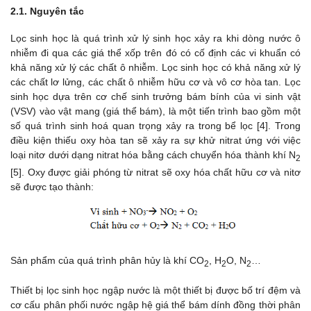
2.1. Nguyên tắc
Lọc sinh học là quá trình xử lý sinh học xảy ra khi dòng nước ô
nhiễm đi qua các giá thể xốp trên đó có cố định các vi khuẩn có
khả năng xử lý các chất ô nhiễm. Lọc sinh học có khả năng xử lý
các chất lơ lửng, các chất ô nhiễm hữu cơ và vô cơ hòa tan. Lọc
sinh học dựa trên cơ chế sinh trưởng bám bính của vi sinh vật
(VSV) vào vật mang (giá thể bám), là một tiến trình bao gồm một
số quá trình sinh hoá quan trọng xảy ra trong bể lọc [4]. Trong
điều kiện thiếu oxy hòa tan sẽ xảy ra sự khử nitrat ứng với việc
loại nitơ dưới dạng nitrat hóa bằng cách chuyển hóa thành khí N
2
[5]. Oxy được giải phóng từ nitrat sẽ oxy hóa chất hữu cơ và nitơ
sẽ được tạo thành:
Sản phẩm của quá trình phân hủy là khí CO
, H
O, N
…
2
2
2
Thiết bị lọc sinh học ngập nước là một thiết bị được bố trí đệm và
cơ cấu phân phối nước ngập hệ giá thể bám dính đồng thời phân