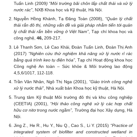
Tuấn Linh (2009
) “Môi trường bãi chôn lấp chất thải và xử lý
nước rác”
, NXB Khoa học và Kỹ thuật, Hà Nội.
Nguyễn Hồng Khánh, Tạ Đăng Toàn (2008),
“Quản lý chất
thải rắn đô thị, những vấn đề và giải pháp nhằm tiến tới quản
lý chất thải rắn bền vững ở Việt Nam”
, Tạp chí khoa học và
công nghệ,
46,
209-217.
Lê Thanh Sơn, Lê Cao Khải, Đoàn Tuấn Linh, Đoàn Thị Anh
(2017)
“Nghiên cứu thử nghiệm khả năng xử lý nước rỉ rác
bằng quá trình keo tụ điện hóa”
, Tạp chí Hoạt động khoa học
Công nghệ An toàn – Sức khỏe & Môi trường lao động
4,5,6/1017, 112-118.
Trần Văn Nhân, Ngô Thị Nga (2001),
“Giáo trình công nghệ
xử lý nước thải”
, Nhà xuất bản Khoa học kỹ thuật, Hà Nội.
Trung tâm Kỹ thuật Môi trường đô thị và khu công nghiệp
(CEETIA) (2001),
“
Hội thảo công nghệ xử lý các hợp chất
hữu cơ nitơ trong nước ngầm”,
Trường đại học Xây dựng, Hà
Nội.
Jing Z., He R., Hu Y., Niu Q., Cao S., Li Y. (2015)
“
Practice of
integrated system of biofilter and constructed wetland in