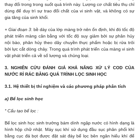
thay đổi trong trong suốt quá trình này. Lượng cơ chất tiêu thụ chỉ
dùng để duy trì sự trao đổi chất của vi sinh vật, và không có sự
gia tăng của sinh khối.
+ Giai đoạn 3:
bề dày của lớp màng trở nên ổn định, khi đó tốc độ
phát triển màng cân bằng với tốc độ suy giảm bởi sự phân hủy
nội bào, phân hủy theo dây chuyền thực phẩm hoặc bị rửa trôi
bởi lực cắt dòng chảy. Trong quá trình phát triển của màng vi sinh
vật phát triển cả về số lượng và chủng loại.
3. NGHIÊN CỨU ĐÁNH GIÁ KHẢ NĂNG XỬ LÝ COD CỦA
NƯỚC RỈ RÁC BẰNG QUÁ TRÌNH LỌC SINH HỌC
3.1. Hệ thiết bị thí nghiệm và các phương pháp phân tích
a)
Bể lọc sinh học
* Cấu tạo bể lọc :
Bể lọc sinh học sinh trưởng bám dính ngập nước có hình dạng là
hình hộp chữ nhật. Máy sục khí sử dụng đầu sục phân phối khí
bằng cục đá bọt được đặt sát đáy bể lọc bên ngăn hiếu khí để