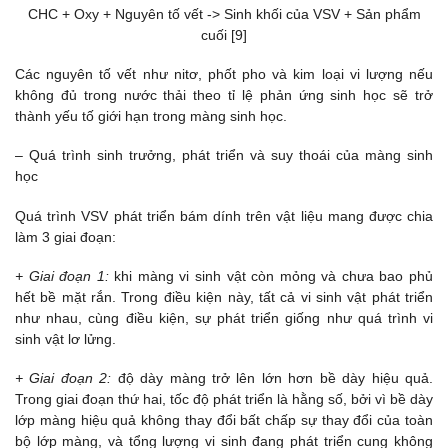
CHC + Oxy + Nguyên tố vết -> Sinh khối của VSV + Sản phẩm
cuối [9]
Các nguyên tố vết như nitơ, phốt pho và kim loại vi lượng nếu
không đủ trong nước thải theo tỉ lệ phản ứng sinh học sẽ trở
thành yếu tố giới hạn trong màng sinh học.
– Quá trình sinh trưởng, phát triển và suy thoái của màng sinh
học
Quá trình VSV phát triển bám dính trên vật liệu mang được chia
làm 3 giai đoạn:
+ Giai đoạn 1:
khi màng vi sinh vật còn mỏng và chưa bao phủ
hết bề mặt rắn. Trong điều kiện này, tất cả vi sinh vật phát triển
như nhau, cùng điều kiện, sự phát triển giống như quá trình vi
sinh vật lơ lửng.
+ Giai đoạn 2:
độ dày màng trở lên lớn hơn bề dày hiệu quả.
Trong giai đoạn thứ hai, tốc độ phát triển là hằng số, bởi vì bề dày
lớp màng hiệu quả không thay đổi bất chấp sự thay đổi của toàn
bộ lớp màng, và tổng lượng vi sinh đang phát triển cung không