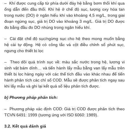
– Khí được cung cấp từ phía dưới đáy hệ bằng bơm thổi khí qua
ống dẫn đến đầu thổi. Khi hệ ở chế độ sục, lượng oxy hòa tan
trong nước (DO) ở ngăn hiếu khí vào khoảng 4,5 mg/L, trong giai
đoạn ngừng sục, giá trị DO vào khoảng 3 mg/L. Giá trị DO được
đo bằng đầu đo DO nhúng trong ngăn hiếu khí.
– Cài đặt chế độ sục/ngừng sục cho hệ theo mong muốn bằng
hệ cài tự động. Hệ có công tắc và cột điều chỉnh số phút sục,
ngưng cho thiết bị lọc
– Theo dõi quá trình sục về: màu sắc nước trong hệ, lượng vi
sinh vật bám dính… và tiến hành lấy mẫu bằng van lấy mẫu trên
thiết bị lọc hàng ngày với các thể tích đầu vào khác nhau để tiến
hành phân tích các chỉ số COD. Mẫu sẽ được phân tích ngay sau
khi lấy mẫu và ghi lại kết quả số liệu phân tích được.
b)
Phương pháp phân tích:
– Phương pháp xác định COD: Giá trị COD được phân tích theo
TCVN 6491: 1999 (tương ứng với ISO 6060: 1989).
3.2. Kết quả đánh giá