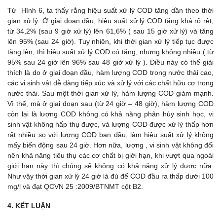
Từ Hình 6, ta thấy rằng hiệu suất xử lý COD tăng dần theo thời
gian xử lý. Ở giai đoạn đầu, hiệu suất xử lý COD tăng khá rõ rệt,
từ 34,2% (sau 9 giờ xử lý) lên 61,6% ( sau 15 giờ xử lý) và tăng
lên 95% (sau 24 giờ). Tuy nhiên, khi thời gian xử lý tiếp tục được
tăng lên, thì hiệu suất xử lý COD có tăng, nhưng không nhiều ( từ
95% sau 24 giờ lên 96% sau 48 giờ xử lý ). Điều này có thể giải
thích là do ở giai đoạn đầu, hàm lượng COD trong nước thải cao,
các vi sinh vật dễ dàng tiếp xúc và xử lý với các chất hữu cơ trong
nước thải. Sau một thời gian xử lý, hàm lượng COD giảm mạnh.
Vì thế, mà ở giai đoạn sau (từ 24 giờ – 48 giờ), hàm lượng COD
còn lại là lượng COD không có khả năng phân hủy sinh học, vi
sinh vật không hấp thụ được, và lượng COD được xử lý thấp hơn
rất nhiều so với lượng COD ban đầu, làm hiệu suất xử lý không
mấy biến động sau 24 giờ. Hơn nữa, lượng , vi sinh vật không đổi
nên khả năng tiêu thụ các cơ chất bị giới hạn, khi vượt qua ngoài
giới hạn này thì chúng sẽ không có khả năng xử lý được nữa.
Như vậy thời gian xử lý 24 giờ là đủ để COD đầu ra thấp dưới 100
mg/l và đạt QCVN 25 :2009/BTNMT cột B2.
4. KẾT LUẬN