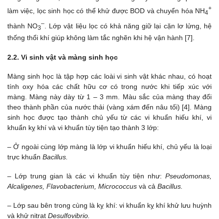
+
làm việc, lọc sinh học có thể khử được BOD và chuyển hóa NH
4
–
thành NO
. Lớp vật liệu lọc có khả năng giữ lại cặn lơ lửng, hệ
3
thống thổi khí giúp không làm tắc nghẽn khi hệ vận hành [7].
2.2. Vi sinh vật và màng sinh học
Màng sinh học là tập hợp các loài vi sinh vật khác nhau, có hoạt
tính oxy hóa các chất hữu cơ có trong nước khi tiếp xúc với
màng. Màng này dày từ 1 – 3 mm. Màu sắc của màng thay đổi
theo thành phần của nước thải (vàng xám đến nâu tối) [4]. Màng
sinh học được tạo thành chủ yếu từ các vi khuẩn hiếu khí, vi
khuẩn kỵ khí và vi khuẩn tùy tiện tạo thành 3 lớp:
– Ở ngoài cùng lớp màng là lớp vi khuẩn hiếu khí, chủ yếu là loại
trực khuẩn
Bacillus.
– Lớp trung gian là các vi khuẩn tùy tiện như:
Pseudomonas,
Alcaligenes, Flavobacterium, Micrococcus
và cả
Bacillus.
– Lớp sau bên trong cùng là kỵ khí: vi khuẩn kỵ khí khử lưu huỳnh
và khử nitrat
Desulfovibrio.