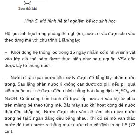
Hình 5. Mô hình hệ thí nghiệm bể lọc sinh học
Hệ lọc sinh học trong phòng thí nghiệm, nước rỉ rác được cho vào
theo từng mẻ với chu trình 1 lần/ngày:
– Khởi động hệ thống lọc trong 15 ngày nhằm cố định vi sinh vật
vào lớp giá thể bám được thực hiện như sau: nguồn VSV gốc
được lấy từ thùng nuôi.
– Nước rỉ rác qua bước tiền xử lý được để lắng lấy phần nước
trong. Sau lắng phần nước rỉ không cặn được đo pH, nếu pH quá
kiềm hoặc axit sẽ được điều chỉnh bằng hai dung dịch H
SO
và
2
4
NaOH. Cuối cùng tiến hành đổ trực tiếp nước rỉ vào hệ từ phía
trên miệng bể theo từng mẻ. Bật máy sục khí hoạt động để nước
thải đều khắp hệ. Nước được cho vào sẽ làm cho mực nước
trong hệ tại 3 ngăn dâng đều bằng nhau. Khi đó sẽ mở van tháo
nước để tháo nước ra bằng mực nước cho cố định trong hệ (72
cm).