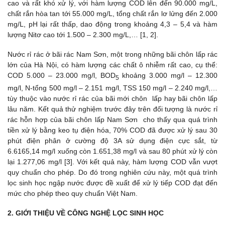
cao và rất khó xử lý, với hàm lượng COD lên đến 90.000 mg/L,
chất rắn hòa tan tới 55.000 mg/L, tổng chất rắn lơ lửng đến 2.000
mg/L, pH lại rất thấp, dao động trong khoảng 4,3 – 5,4 và hàm
lượng Nitơ cao tới 1.500 – 2.300 mg/L,… [1, 2].
Nước rỉ rác ở bãi rác Nam Sơn, một trong những bãi chôn lấp rác
lớn của Hà Nội, có hàm lượng các chất ô nhiễm rất cao, cụ thể:
COD 5.000 – 23.000 mg/l, BOD
khoảng 3.000 mg/l – 12.300
5
mg/l, N-tổng 500 mg/l – 2.151 mg/l, TSS 150 mg/l – 2.240 mg/l,…
tùy thuộc vào nước rỉ rác của bãi mới chôn lấp hay bãi chôn lấp
lâu năm. Kết quả thử nghiệm trước đây trên đối tượng là nước rỉ
rác hỗn hợp của bãi chôn lấp Nam Sơn cho thấy qua quá trình
tiền xử lý bằng keo tụ điện hóa, 70% COD đã được xử lý sau 30
phút điện phân ở cường độ 3A sử dụng điện cực sắt, từ
6.6165,14 mg/l xuống còn 1.651,38 mg/l và sau 80 phút xử lý còn
lại 1.277,06 mg/l [3]. Với kết quả này, hàm lượng COD vẫn vượt
quy chuẩn cho phép. Do đó trong nghiên cứu này, một quá trình
lọc sinh học ngập nước được đề xuất để xử lý tiếp COD đạt đến
mức cho phép theo quy chuẩn Việt Nam.
2. GIỚI THIỆU VỀ CÔNG NGHỆ LỌC SINH HỌC