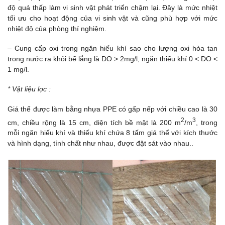
độ quá thấp làm vi sinh vật phát triển chậm lại. Đây là mức nhiệt
tối ưu cho hoạt động của vi sinh vật và cũng phù hợp với mức
nhiệt độ của phòng thí nghiệm.
– Cung cấp oxi trong ngăn hiếu khí sao cho lượng oxi hòa tan
trong nước ra khỏi bể lắng là DO > 2mg/l, ngăn thiếu khí 0 < DO <
1 mg/l.
* Vật liệu lọc :
Giá thể được làm bằng nhựa PPE có gấp nếp với chiều cao là 30
2
3
cm, chiều rộng là 15 cm, diện tích bề mặt là 200 m
/m
, trong
mỗi ngăn hiếu khí và thiếu khí chứa 8 tấm giá thể với kích thước
và hình dạng, tính chất như nhau, được đặt sát vào nhau..