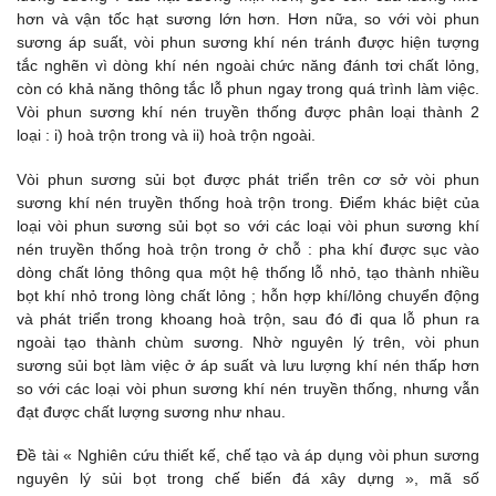
hơn và vận tốc hạt sương lớn hơn. Hơn nữa, so với vòi phun
sương áp suất, vòi phun sương khí nén tránh được hiện tượng
tắc nghẽn vì dòng khí nén ngoài chức năng đánh tơi chất lỏng,
còn có khả năng thông tắc lỗ phun ngay trong quá trình làm việc.
Vòi phun sương khí nén truyền thống được phân loại thành 2
loại : i) hoà trộn trong và ii) hoà trộn ngoài.
Vòi phun sương sủi bọt được phát triển trên cơ sở vòi phun
sương khí nén truyền thống hoà trộn trong. Điểm khác biệt của
loại vòi phun sương sủi bọt so với các loại vòi phun sương khí
nén truyền thống hoà trộn trong ở chỗ : pha khí được sục vào
dòng chất lỏng thông qua một hệ thống lỗ nhỏ, tạo thành nhiều
bọt khí nhỏ trong lòng chất lỏng ; hỗn hợp khí/lỏng chuyển động
và phát triển trong khoang hoà trộn, sau đó đi qua lỗ phun ra
ngoài tạo thành chùm sương. Nhờ nguyên lý trên, vòi phun
sương sủi bọt làm việc ở áp suất và lưu lượng khí nén thấp hơn
so với các loại vòi phun sương khí nén truyền thống, nhưng vẫn
đạt được chất lượng sương như nhau.
Đề tài « Nghiên cứu thiết kế, chế tạo và áp dụng vòi phun sương
nguyên lý sủi bọt trong chế biến đá xây dựng », mã số