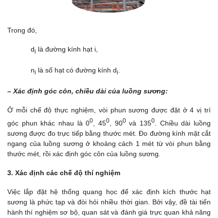
Trong đó,
d
là đường kính hạt i,
i
n
là số hạt có đường kính d
.
i
i
– Xác định góc côn, chiều dài của luồng sương:
Ở mỗi chế độ thực nghiệm, vòi phun sương được đặt ở 4 vị trí
0
0
0
0
góc phun khác nhau là 0
, 45
, 90
và 135
. Chiều dài luồng
sương được đo trực tiếp bằng thước mét. Đo đường kính mặt cắt
ngang của luồng sương ở khoảng cách 1 mét từ vòi phun bằng
thước mét, rồi xác định góc côn của luồng sương.
3. Xác định các chế độ thí nghiệm
Việc lắp đặt hệ thống quang học để xác định kích thước hạt
sương là phức tạp và đòi hỏi nhiều thời gian. Bởi vậy, đề tài tiến
hành thí nghiệm sơ bộ, quan sát và đánh giá trực quan khả năng