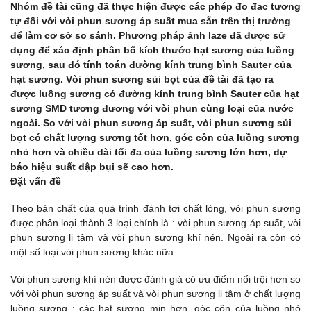
Nhóm đề tài cũng đã thực hiện được các phép đo đac tương
tự đối với vòi phun sương áp suất mua sẵn trên thị trường
để làm cơ sở so sánh. Phương pháp ảnh laze đã được sử
dụng để xác định phân bố kích thước hạt sương của luồng
sương, sau đó tính toán đường kính trung bình Sauter của
hạt sương. Vòi phun sương sủi bọt của đề tài đã tạo ra
được luồng sương có đường kính trung bình Sauter của hạt
sương SMD tương đương với vòi phun cùng loại của nước
ngoài. So với vòi phun sương áp suất, vòi phun sương sủi
bọt có chất lượng sương tốt hơn, góc côn của luồng sương
nhỏ hơn và chiều dài tối đa của luồng sương lớn hơn, dự
báo hiệu suất dập bụi sẽ cao hơn.
Đặt vấn đề
Theo bản chất của quá trình đánh tơi chất lỏng, vòi phun sương
được phân loại thành 3 loại chính là : vòi phun sương áp suất, vòi
phun sương li tâm và vòi phun sương khí nén. Ngoài ra còn có
một số loại vòi phun sương khác nữa.
Vòi phun sương khí nén được đánh giá có ưu điểm nổi trội hơn so
với vòi phun sương áp suất và vòi phun sương li tâm ở chất lượng
luồng sương : các hạt sương mịn hơn, góc côn của luồng nhỏ