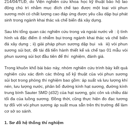
214/04/TLĐ, do Viện nghiên cứu khoa học kỹ thuật bảo hộ lao
động chủ trì nhằm mục đích chế tạo được một loại vòi phun
sương mới có chất lượng cao đáp ứng được yêu cầu dập bụi phát
sinh trong ngành khai thác và chế biến đá xây dựng.
Sau khi tổng quan các nghiên cứu trong và ngoài nước về : i) tình
hình và đặc điểm ô nhiễm bụi trong ngành khai thác và chế biến
đá xây dựng ; ii) giải pháp phun sương dập bụi và iii) vòi phun
sương sủi bọt, đề tài đã tiến hành thiết kế và chế tạo 01 mẫu vòi
phun sương sủi bọt đầu tiên để thí nghiệm, đánh giá.
Trong khuôn khổ bài báo này, nhóm nghiên cứu trình bày kết quả
nghiên cứu xác định các thông số kỹ thuật của vòi phun sương
sủi bọt trong phòng thí nghiệm bao gồm: áp suất và lưu lượng khí
nén, lưu lượng nước, phân bố đường kính hạt sương, đường kính
trung bình Sauter SMD (d32) của hạt sương, góc côn và chiều dài
tối đa của luồng sương. Đồng thời, cũng thực hiện đo đạc tương
tự đối với vòi phun sương áp suất mua sẵn trên thị trường để làm
cơ sở so sánh.
1. Sơ đồ hệ thống thí nghiệm