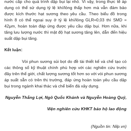
nước cấp cho quá trình dập bụi lại nhỏ. Vì vậy, trong thực tế áp
dụng có thể sử dụng tỷ lệ khí/lỏng thấp hơn mà vẫn đảm bảo
được kích thước hạt sương theo yêu cầu. Theo biểu đồ trong
hình 8 có thể ngoại suy ở tỷ lệ khí/lỏng GLR=0,03 thì SMD =
42μm, hoàn toàn đáp ứng được yêu cầu dập bụi. Hơn nữa, khi
tăng lưu lượng nước thì mật độ hạt sương tăng lên, dẫn đến hiệu
suất dập bụi tăng.
Kết luận:
Vòi phun sương sủi bọt do đề tài thiết kế và chế tạo có
các thông số kỹ thuật chính phù hợp với các nghiên cứu trước
đây trên thế giới, chất lượng sương tốt hơn so với vòi phun sương
áp suất sẵn có trên thị trường, đáp ứng hoàn toàn yêu cầu dập
bụi trong ngành khai thác và chế biến đá xây dựng.
Nguyễn Thắng L
ợi
, Ngô Quốc Khánh và Nguyễn Hoàng Quý,
Viện nghiên cứu KHKT bảo hộ lao động
(Nguồn tin: Nilp.vn)