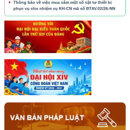
Thông báo về việc mua sắm một số vật tư thiết bị
phục vụ cho nhiệm vụ KH-CN mã số ĐTAV.02/26-NN