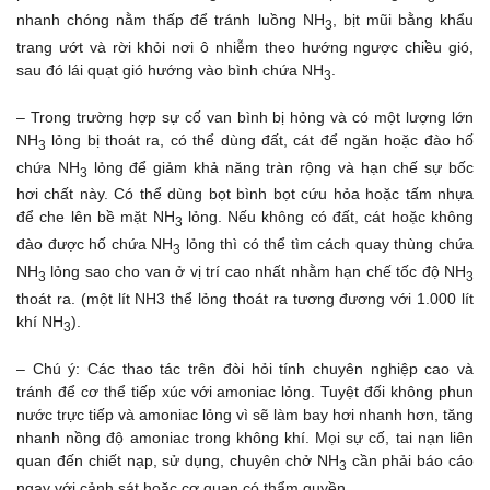
nhanh chóng nằm thấp để tránh luồng NH
, bịt mũi bằng khẩu
3
trang ướt và rời khỏi nơi ô nhiễm theo hướng ngược chiều gió,
sau đó lái quạt gió hướng vào bình chứa NH
.
3
– Trong trường hợp sự cố van bình bị hỏng và có một lượng lớn
NH
lỏng bị thoát ra, có thể dùng đất, cát để ngăn hoặc đào hố
3
chứa NH
lỏng để giảm khả năng tràn rộng và hạn chế sự bốc
3
hơi chất này. Có thể dùng bọt bình bọt cứu hỏa hoặc tấm nhựa
để che lên bề mặt NH
lỏng. Nếu không có đất, cát hoặc không
3
đào được hố chứa NH
lỏng thì có thể tìm cách quay thùng chứa
3
NH
lỏng sao cho van ở vị trí cao nhất nhằm hạn chế tốc độ NH
3
3
thoát ra. (một lít NH3 thể lỏng thoát ra tương đương với 1.000 lít
khí NH
).
3
– Chú ý: Các thao tác trên đòi hỏi tính chuyên nghiệp cao và
tránh để cơ thể tiếp xúc với amoniac lỏng. Tuyệt đối không phun
nước trực tiếp và amoniac lỏng vì sẽ làm bay hơi nhanh hơn, tăng
nhanh nồng độ amoniac trong không khí. Mọi sự cố, tai nạn liên
quan đến chiết nạp, sử dụng, chuyên chở NH
cần phải báo cáo
3
ngay với cảnh sát hoặc cơ quan có thẩm quyền.