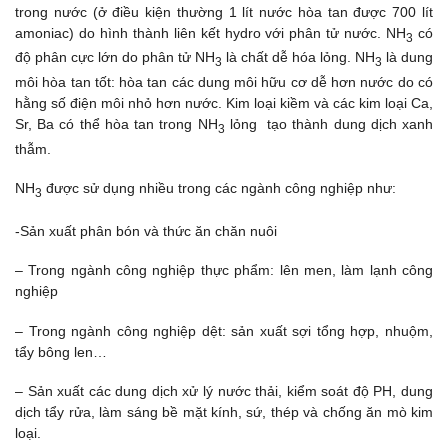
trong nước (ở điều kiện thường 1 lít nước hòa tan được 700 lít
amoniac) do hình thành liên kết hydro với phân tử nước. NH
có
3
độ phân cực lớn do phân tử NH
là chất dễ hóa lỏng. NH
là dung
3
3
môi hòa tan tốt: hòa tan các dung môi hữu cơ dễ hơn nước do có
hằng số điện môi nhỏ hơn nước. Kim loại kiềm và các kim loại Ca,
Sr, Ba có thể hòa tan trong NH
lỏng tạo thành dung dịch xanh
3
thẫm.
NH
được sử dụng nhiều trong các ngành công nghiệp như:
3
-Sản xuất phân bón và thức ăn chăn nuôi
– Trong ngành công nghiệp thực phẩm: lên men, làm lạnh công
nghiệp
– Trong ngành công nghiệp dệt: sản xuất sợi tổng hợp, nhuộm,
tẩy bông len…
– Sản xuất các dung dịch xử lý nước thải, kiểm soát độ PH, dung
dịch tẩy rửa, làm sáng bề mặt kính, sứ, thép và chống ăn mò kim
loại.