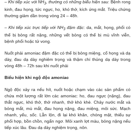
– Khi ti
ếp xúc v
ới NH
, th
ường có nh
ững bi
ểu hi
ện sau
: Bệnh rong
3
kinh, đau họng, tức ngực, ho, khó thở, kích ứng mắt. Triệu chứng
thường giảm dần trong vòng 24 – 48h.
–
Khi ti
ếp xúc tr
ực ti
ếp v
ới NH
đ
ậm đ
ặc
: da, mắt, họng, phổi có
3
thể bị bỏng rất nặng, những vết bỏng có thể bị mù vĩnh viễn,
bệnh phổi hoặc tử vong.
Nuốt phải amoniac đậm đặc có thể bị bỏng miệng, cổ họng và dạ
dày, đau dạ dày nghiêm trọng và thậm chí thủng dạ dày trong
vòng 48h – 72h sau khi nuốt phải
Bi
ểu hi
ện khi ng
ộ đ
ộc amoniac
Ngộ độc xảy ra nếu hít, nuốt hoặc chạm vào các sản phẩm có
chứa một lượng rất lớn các amoniac: ho, đau ngực (nặng), đau
thắt ngực, khó thở, thở nhanh, thở khò khè. Chảy nước mắt và
bỏng mắt, mù mắt, đau họng nặng, đau miệng, môi sức. Mạch
nhanh, yếu, sốc. Lẫn lộn, đi lại khó khăn, chóng mặt, thiếu sự
phối hợp, bồn chồn, ngẩn ngơ. Môi xanh lợt màu, bỏng nặng nếu
tiếp xúc lâu. Đau dạ dày nghiệm trọng, nôn.