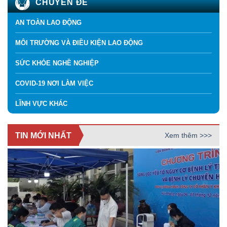
CHUYÊN ĐỀ
AN TOÀN LAO ĐỘNG
MÔI TRƯỜNG VÀ ĐIỀU KIỆN LAO ĐỘNG
SỨC KHỎE NGHỀ NGHIỆP
COVID-19 NƠI LÀM VIỆC
LĨNH VỰC KHÁC
TIN MỚI NHẤT
Xem thêm >>>