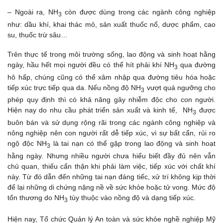
– Ngoài ra, NH
còn được dùng trong các ngành công nghiệp
3
như: dầu khí, khai thác mỏ, sản xuất thuốc nổ, dược phẩm, cao
su, thuốc trừ sâu…
Trên thực tế trong môi trường sống, lao động và sinh hoạt hằng
ngày, hầu hết mọi người đều có thể hít phải khí NH
qua đường
3
hô hấp, chúng cũng có thể xâm nhập qua đường tiêu hóa hoặc
tiếp xúc trực tiếp qua da. Nếu nồng độ NH
vượt quá ngưỡng cho
3
phép quy định thì có khả năng gây nhiễm độc cho con người.
Hiện nay do nhu cầu phát triển sản xuất và kinh tế, NH
được
3
buôn bán và sử dụng rộng rãi trong các ngành công nghiệp và
nông nghiệp nên con người rất dễ tiếp xúc, vì sự bất cẩn, rủi ro
ngộ độc NH
là tai nạn có thể gặp trong lao động và sinh hoạt
3
hằng ngày. Nhưng nhiều người chưa hiểu biết đầy đủ nên vẫn
chủ quan, thiếu cẩn thận khi phải làm việc, tiếp xúc với chất khí
này. Từ đó dẫn đến những tai nạn đáng tiếc, xử trí không kịp thời
để lại những di chứng nặng nề về sức khỏe hoặc tử vong. Mức độ
tổn thương do NH
tùy thuộc vào nồng độ và dạng tiếp xúc.
3
Hiện nay, Tổ chức Quản lý An toàn và sức khỏe nghề nghiệp Mỹ