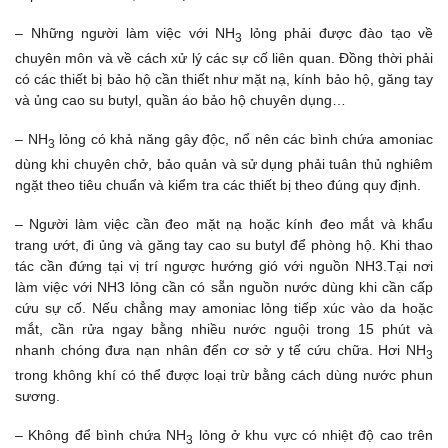
– Những người làm việc với NH
lỏng phải được đào tạo về
3
chuyên môn và về cách xử lý các sự cố liên quan. Đồng thời phải
có các thiết bị bảo hộ cần thiết như mặt nạ, kính bảo hộ, găng tay
và ủng cao su butyl, quần áo bảo hộ chuyên dụng…
– NH
lỏng có khả năng gây độc, nổ nên các bình chứa amoniac
3
dùng khi chuyên chở, bảo quản và sử dụng phải tuân thủ nghiêm
ngặt theo tiêu chuẩn và kiểm tra các thiết bị theo đúng quy định.
– Người làm việc cần đeo mặt nạ hoặc kính đeo mắt và khẩu
trang ướt, đi ủng và găng tay cao su butyl để phòng hộ. Khi thao
tác cần đứng tại vị trí ngược hướng gió với nguồn NH3.Tại nơi
làm việc với NH3 lỏng cần có sẵn nguồn nước dùng khi cần cấp
cứu sự cố. Nếu chẳng may amoniac lỏng tiếp xúc vào da hoặc
mắt, cần rửa ngay bằng nhiều nước nguội trong 15 phút và
nhanh chóng đưa nạn nhân đến cơ sở y tế cứu chữa. Hơi NH
3
trong không khí có thể được loại trừ bằng cách dùng nước phun
sương.
– Không để bình chứa NH
lỏng ở khu vực có nhiệt độ cao trên
3