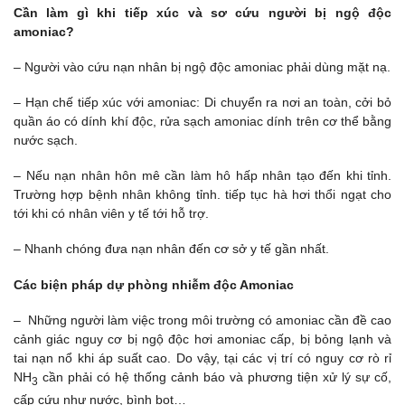
C
ần làm gì khi ti
ếp xúc và s
ơ c
ứu ng
ười b
ị ng
ộ đ
ộc
amoniac?
– Người vào cứu nạn nhân bị ngộ độc amoniac phải dùng mặt nạ.
– Hạn chế tiếp xúc với amoniac: Di chuyển ra nơi an toàn, cởi bỏ
quần áo có dính khí độc, rửa sạch amoniac dính trên cơ thể bằng
nước sạch.
– Nếu nạn nhân hôn mê cần làm hô hấp nhân tạo đến khi tỉnh.
Trường hợp bệnh nhân không tỉnh. tiếp tục hà hơi thổi ngạt cho
tới khi có nhân viên y tế tới hỗ trợ.
– Nhanh chóng đưa nạn nhân đến cơ sở y tế gần nhất.
Các bi
ện pháp d
ự phòng nhi
ễm đ
ộc Amoniac
– Những người làm việc trong môi trường có amoniac cần đề cao
cảnh giác nguy cơ bị ngộ độc hơi amoniac cấp, bị bỏng lạnh và
tai nạn nổ khi áp suất cao. Do vậy, tại các vị trí có nguy cơ rò rỉ
NH
cần phải có hệ thống cảnh báo và phương tiện xử lý sự cố,
3
cấp cứu như nước, bình bọt…