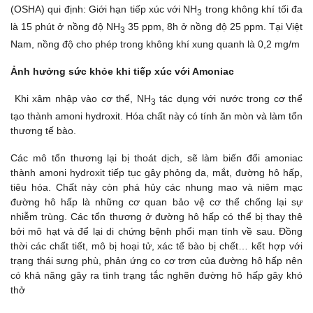
(OSHA) qui định: Giới hạn tiếp xúc với NH
trong không khí tối đa
3
là 15 phút ở nồng độ NH
35 ppm, 8h ở nồng độ 25 ppm. Tại Việt
3
Nam, nồng độ cho phép trong không khí xung quanh là 0,2 mg/m
Ảnh h
ưởng s
ức kh
ỏe khi ti
ếp xúc v
ới Amoniac
Khi xâm nhập vào cơ thể, NH
tác dụng với nước trong cơ thể
3
tạo thành amoni hydroxit. Hóa chất này có tính ăn mòn và làm tổn
thương tế bào.
Các mô tổn thương lại bị thoát dịch, sẽ làm biến đổi amoniac
thành amoni hydroxit tiếp tục gây phỏng da, mắt, đường hô hấp,
tiêu hóa. Chất này còn phá hủy các nhung mao và niêm mạc
đường hô hấp là những cơ quan bảo vệ cơ thể chống lại sự
nhiễm trùng. Các tổn thương ở đường hô hấp có thể bị thay thê
bởi mô hạt và để lại di chứng bệnh phổi mạn tính về sau. Đồng
thời các chất tiết, mô bị hoại tử, xác tế bào bị chết… kết hợp với
trạng thái sưng phù, phản ứng co cơ trơn của đường hô hấp nên
có khả năng gây ra tình trạng tắc nghẽn đường hô hấp gây khó
thở