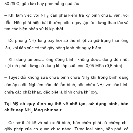
50 độ C, gần lửa hay phơi nắng quá lâu.
– Khi làm việc với NH
cần phải kiểm tra kỹ bình chứa, van, vòi
3
dẫn. Nếu phát hiện bất thường cần ngay lập tức dừng thao tác và
tìm các biện pháp xử lý kịp thời.
– Đề phòng NH
lỏng bay hơi sẽ thu nhiệt và giữ trạng thái lỏng
3
lâu, khi tiếp xúc có thể gây bỏng lạnh rất nguy hiểm.
– Khi dùng amoniac lỏng đóng bình, không được dùng đến hết
kiệt mà phải dừng sử dụng khi áp suất còn 0,05 MPa (0,5 atm).
– Tuyệt đối không sửa chữa bình chứa NH
khi trong bình đang
3
còn áp suất. Nghiêm cấm để lẫn bình, bồn chứa NH
với các bình
3
chứa các chất khác, đặc biệt là bình chứa khí oxy.
T
ại M
ỹ có quy đ
ịnh c
ụ th
ể v
ề ch
ế t
ạo, s
ử d
ụng bình, b
ồn
chi
ết n
ạp NH
l
ỏng nh
ư sau:
3
– Cơ sở thiết kế và sản xuất bình, bồn chứa phải có chứng chỉ,
giấy phép của cơ quan chức năng. Từng loại bình, bồn phải có