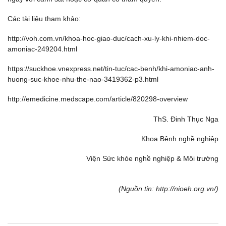
Các tài liệu tham khảo:
http://voh.com.vn/khoa-hoc-giao-duc/cach-xu-ly-khi-nhiem-doc-
amoniac-249204.html
https://suckhoe.vnexpress.net/tin-tuc/cac-benh/khi-amoniac-anh-
huong-suc-khoe-nhu-the-nao-3419362-p3.html
http://emedicine.medscape.com/article/820298-overview
ThS. Đinh Thục Nga
Khoa Bệnh nghề nghiệp
Viện Sức khỏe nghề nghiệp & Môi trường
(Nguồn tin: http://nioeh.org.vn/)