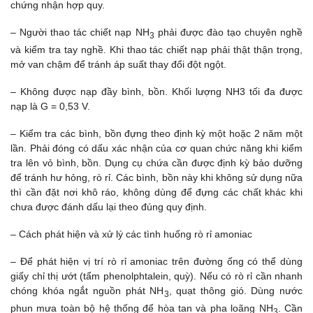
chứng nhận hợp quy.
– Người thao tác chiết nạp NH
phải được đào tạo chuyên nghề
3
và kiểm tra tay nghề. Khi thao tác chiết nạp phải thật thận trọng,
mở van chậm để tránh áp suất thay đổi đột ngột.
– Không được nạp đầy bình, bồn. Khối lượng NH3 tối đa được
nạp là G = 0,53 V.
– Kiểm tra các bình, bồn đựng theo định kỳ một hoặc 2 năm một
lần. Phải đóng có dấu xác nhận của cơ quan chức năng khi kiểm
tra lên vỏ bình, bồn. Dụng cụ chứa cần được định kỳ bảo dưỡng
để tránh hư hỏng, rò rỉ. Các bình, bồn này khi không sử dụng nữa
thì cần đặt nơi khô ráo, không dùng để đựng các chất khác khi
chưa được đánh dấu lại theo đúng quy định.
– Cách phát hiện và xử lý các tình huống rò rỉ amoniac
– Để phát hiện vị trí rò rỉ amoniac trên đường ống có thể dùng
giấy chỉ thị ướt (tẩm phenolphtalein, quỳ). Nếu có rò rỉ cần nhanh
chóng khóa ngắt nguồn phát NH
, quạt thông gió. Dùng nước
3
phun mưa toàn bộ hệ thống để hòa tan và pha loãng NH
. Cần
3