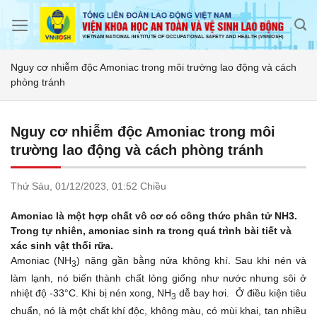
Skip
to
content
Nguy cơ nhiễm độc Amoniac trong môi trường lao động và cách
phòng tránh
Nguy cơ nhiễm độc Amoniac trong môi
trường lao động và cách phòng tránh
Thứ Sáu,
01/12/2023,
01:52 Chiều
Amoniac là một hợp chất vô cơ có công thức phân tử NH3.
Trong tự nhiên, amoniac sinh ra trong quá trình bài tiết và
xác sinh vật thối rữa.
Amoniac (NH
) nặng gần bằng nửa không khí. Sau khi nén và
3
làm lạnh, nó biến thành chất lỏng giống như nước nhưng sôi ở
nhiệt độ -33°C. Khi bị nén xong, NH
dễ bay hơi. Ở điều kiện tiêu
3
chuẩn, nó là một chất khí độc, không màu, có mùi khai, tan nhiều