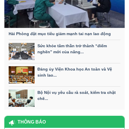
Hải Phòng đặt mục tiêu giảm mạnh tai nạn lao động
Sức khỏe tâm thần trở thành “điểm
nghẽn” mới của năng...
Đảng ủy Viện Khoa học An toàn và Vệ
sinh lao...
Bộ Nội vụ yêu cầu rà soát, kiểm tra chặt
chẽ...
THÔNG BÁO