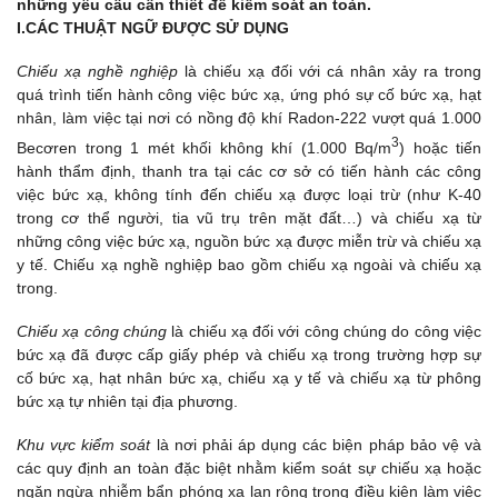
những yêu cầu cần thiết để kiểm soát an toàn.
I.CÁC THUẬT NGỮ ĐƯỢC SỬ DỤNG
Chiếu xạ nghề nghiệp
là chiếu xạ đối với cá nhân xảy ra trong
quá trình tiến hành công việc bức xạ, ứng phó sự cố bức xạ, hạt
nhân, làm việc tại nơi có nồng độ khí Radon-222 vượt quá 1.000
3
Becơren trong 1 mét khối không khí (1.000 Bq/m
) hoặc tiến
hành thẩm định, thanh tra tại các cơ sở có tiến hành các công
việc bức xạ, không tính đến chiếu xạ được loại trừ (như K-40
trong cơ thể người, tia vũ trụ trên mặt đất…) và chiếu xạ từ
những công việc bức xạ, nguồn bức xạ được miễn trừ và chiếu xạ
y tế. Chiếu xạ nghề nghiệp bao gồm chiếu xạ ngoài và chiếu xạ
trong.
Chiếu xạ công chúng
là chiếu xạ đối với công chúng do công việc
bức xạ đã được cấp giấy phép và chiếu xạ trong trường hợp sự
cố bức xạ, hạt nhân bức xạ, chiếu xạ y tế và chiếu xạ từ phông
bức xạ tự nhiên tại địa phương.
Khu vực kiểm soát
là nơi phải áp dụng các biện pháp bảo vệ và
các quy định an toàn đặc biệt nhằm kiểm soát sự chiếu xạ hoặc
ngăn ngừa nhiễm bẩn phóng xạ lan rộng trong điều kiện làm việc