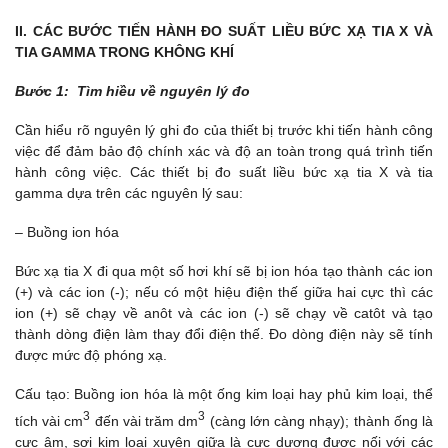
II. CÁC BƯỚC TIẾN HÀNH ĐO SUẤT LIỀU BỨC XẠ TIA X VÀ
TIA GAMMA TRONG KHÔNG KHÍ
Bước 1: Tìm hiều về nguyên lý đo
Cần hiểu rõ nguyên lý ghi đo của thiết bị trước khi tiến hành công
việc để đảm bảo độ chính xác và độ an toàn trong quá trình tiến
hành công việc. Các thiết bị đo suất liều bức xạ tia X và tia
gamma dựa trên các nguyên lý sau:
– Buồng ion hóa
Bức xạ tia X đi qua một số hơi khí sẽ bị ion hóa tạo thành các ion
(+) và các ion (-); nếu có một hiệu điện thế giữa hai cực thì các
ion (+) sẽ chạy về anôt và các ion (-) sẽ chạy về catôt và tạo
thành dòng điện làm thay đổi điện thế. Đo dòng điện này sẽ tính
được mức độ phóng xạ.
Cấu tạo: Buồng ion hóa là một ống kim loại hay phủ kim loại, thể
3
3
tích vài cm
đến vài trăm dm
(càng lớn càng nhạy); thành ống là
cực âm, sợi kim loại xuyên giữa là cực dương được nối với các