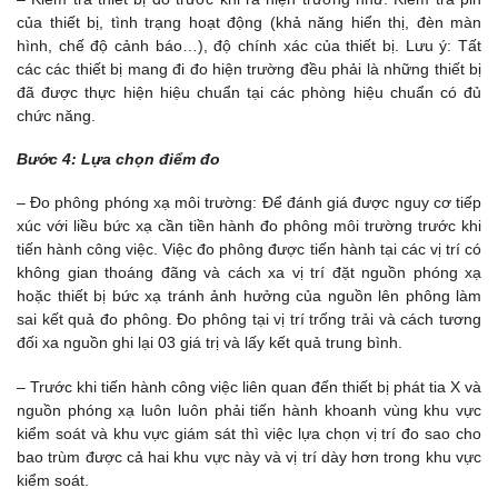
của thiết bị, tình trạng hoạt động (khả năng hiển thị, đèn màn
hình, chế độ cảnh báo…), độ chính xác của thiết bị. Lưu ý: Tất
các các thiết bị mang đi đo hiện trường đều phải là những thiết bị
đã được thực hiện hiệu chuẩn tại các phòng hiệu chuẩn có đủ
chức năng.
Bước 4: Lựa chọn điểm đo
–
Đo phông phóng xạ môi trường: Để đánh giá được nguy cơ tiếp
xúc với liều bức xạ cần tiền hành đo phông môi trường trước khi
tiến hành công việc. Việc đo phông được tiến hành tại các vị trí có
không gian thoáng đãng và cách xa vị trí đặt nguồn phóng xạ
hoặc thiết bị bức xạ tránh ảnh hưởng của nguồn lên phông làm
sai kết quả đo phông. Đo phông tại vị trí trống trải và cách tương
đối xa nguồn ghi lại 03 giá trị và lấy kết quả trung bình.
– Trước khi tiến hành công việc liên quan đến thiết bị phát tia X và
nguồn phóng xạ luôn luôn phải tiến hành khoanh vùng khu vực
kiểm soát và khu vực giám sát thì việc lựa chọn vị trí đo sao cho
bao trùm được cả hai khu vực này và vị trí dày hơn trong khu vực
kiểm soát.