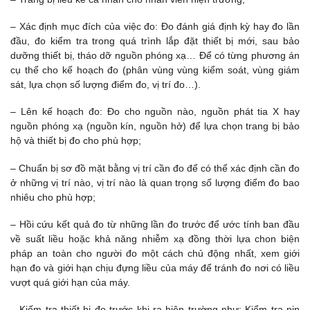
– Xác định mục đích của việc đo: Đo đánh giá định kỳ hay đo lần
đầu, đo kiểm tra trong quá trình lắp đặt thiết bị mới, sau bảo
dưỡng thiết bị, tháo dỡ nguồn phóng xạ… Để có từng phương án
cụ thể cho kế hoạch đo (phân vùng vùng kiểm soát, vùng giám
sát, lựa chọn số lượng điểm đo, vị trí đo…).
– Lên kế hoạch đo: Đo cho nguồn nào, nguồn phát tia X hay
nguồn phóng xạ (nguồn kín, nguồn hở) để lựa chọn trang bị bảo
hộ và thiết bị đo cho phù hợp;
– Chuẩn bị sơ đồ mặt bằng vị trí cần đo để có thể xác định cần đo
ở những vị trí nào, vị trí nào là quan trọng số lượng điểm đo bao
nhiêu cho phù hợp;
– Hồi cứu kết quả đo từ những lần đo trước để ước tính ban đầu
về suất liều hoặc khả năng nhiễm xạ đồng thời lựa chon biện
pháp an toàn cho người đo một cách chủ động nhất, xem giới
hạn đo và giới hạn chịu đựng liều của máy để tránh đo nơi có liều
vượt quá giới hạn của máy.
– Kiếm tra thiết bị đo trước khi ra hiện trường như: Kiểm tra pin