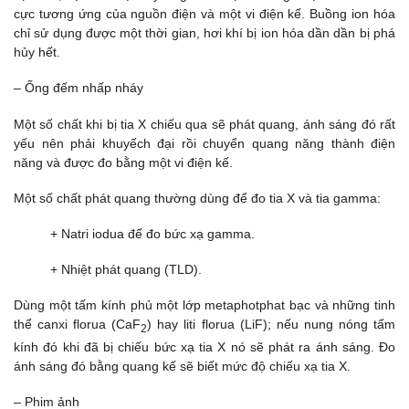
cực tương ứng của nguồn điện và một vi điện kế. Buồng ion hóa
chỉ sử dụng được một thời gian, hơi khí bị ion hóa dần dần bị phá
hủy hết.
– Ống đếm nhấp nháy
Một số chất khi bị tia X chiếu qua sẽ phát quang, ánh sáng đó rất
yếu nên phải khuyếch đại rồi chuyển quang năng thành điện
năng và được đo bằng một vi điện kế.
Một số chất phát quang thường dùng để đo tia X và tia gamma:
+ Natri iodua để đo bức xạ gamma.
+ Nhiệt phát quang (TLD).
Dùng một tấm kính phủ một lớp metaphotphat bạc và những tinh
thể canxi florua (CaF
) hay liti florua (LiF); nếu nung nóng tấm
2
kính đó khi đã bị chiếu bức xạ tia X nó sẽ phát ra ánh sáng. Đo
ánh sáng đó bằng quang kế sẽ biết mức độ chiếu xạ tia X.
– Phim ảnh