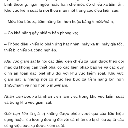
bình thường, ngăn ngừa hoặc hạn chế mức độ chiếu xạ tiềm ẩn.
Khu vực kiểm soát là nơi thoả mãn một trong các điều kiện sau:
– Mức liều bức xạ tiềm năng lớn hơn hoặc bằng 6 mSv/năm;
– Có khả năng gây nhiễm bẩn phóng xạ;
– Phòng điều khiển lò phản ứng hạt nhân, máy xạ trị, máy gia tốc,
thiết bị chiếu xạ công nghiệp.
Khu vực giám sát
là nơi các điều kiện chiếu xạ luôn được theo dõi
mặc dù không cần thiết phải có các biện pháp bảo vệ và các quy
định an toàn đặc biệt như đối với khu vực kiểm soát. Khu vực
giám sát là những nơi có mức liều bức xạ tiềm năng lớn hơn
1mSv/năm và nhỏ hơn 6 mSv/năm.
Nhân viên bức xạ
là nhân viên làm việc trong khu vực kiểm soát
và trong khu vực giám sát.
Giới hạn
liều
là giá trị không được phép vượt quá của liều hiệu
dụng hoặc liều tương đương đối với cá nhân do bị chiếu xạ từ các
công việc bức xạ được kiểm soát.