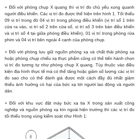
+ Đối với phòng chụp X quang thì vị trí đo chủ yếu xung quanh
người điều khiển. Các vị trí đo được thể hiện trên hình 1. Tối thiểu
09 vị trí trong đó 04 vị trí trong phòng điều khiển (vị trí số 1 trên
cửa ra vào, vị trí số 2 trên cửa sổ, vị trí số 3 trên bàn điều khiển
và vị trí số 4 tại giữa phòng điều khiển), 01 vị trí trong phòng rửa
phim và 04 vị trí bên ngoài 4 cạnh của phòng chụp.
+ Đối với phòng lưu giữ nguồn phóng xạ và chất thải phóng xạ
hoặc phòng chụp chiếu xạ thực phẩm cũng có thể tiến hành chọn
vị trí đo tương tự như phòng chụp X quang. Tùy thuộc vào điều
kiện địa hình thực tế mà có thể tăng hoặc giảm số lượng các vị trí
đo sao cho có thể đánh giá được một cách đầy đủ nhất giảm
thiểu ảnh hưởng có hại của bức xạ tới người lao động và người
dân.
+ Đối với khu vực đặt máy bức xạ tia X trong sản xuất công
nghiệp và nguồn phóng xạ kín ngoài hiện trường thì các vị trí đo
tối thiểu trong vùng kiểm soát như Hình 1: