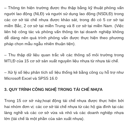
– Thông tin hiện trường được thu thập bằng kỹ thuật phỏng vấn
người lao động (NLĐ) và người sử dụng lao động (NSDLĐ) trong
các cơ sở tái chế nhựa được khảo sát, trong đó có 5 cơ sở tại
miền Bắc, 2 cơ sở tại miền Trung và 8 cơ sở tại miền Nam. (Việc
liên hệ công tác và phỏng vấn thông tin tại doanh nghiệp không
dễ dàng nên quá trình phỏng vấn được thực hiện theo phương
pháp chọn mẫu ngẫu nhiên thuận tiện).
– Thu thập dữ liệu quan trắc về các thông số môi trường trong
MTLĐ của 15 cơ sở sản xuất nguyên liệu nhựa từ nhựa tái chế.
– Xử lý số liệu phân tích số liệu thống kê bằng công cụ hỗ trợ như
Microsofl Excel và SPSS 16.0
3. QUY TRÌNH CÔNG NGHỆ TRONG TÁI CHẾ NHỰA
Trong 15 cơ sở này,hoạt động tái chế nhựa được thực hiện bởi
hai nhóm đơn vị: các cơ sở tái chế nhựa từ các hộ gia đình tại các
làng nghề và các cơ sở vừa và nhỏ và các doanh nghiệp nhựa
lớn (tái chế là một phần của sản xuất nhựa).