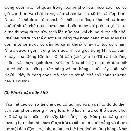
Công đoạn này rất quan trọng, bởi vì phế liệu nhựa sạch sẽ có
giá cao hơn và chất lượng sản phẩm tạo ra sẽ tốt và đẹp hơn.
Nhựa có thể được làm sạch ở nhiều giai đoạn khác nhau trong
quá trình tái chế như: trước, sau hoặc ngay khi phân loại. Nhựa
cứng thường được rửa sạch lần nữa sau khi chúng được cắt nhỏ.
Phế liệu nhựa có thể được rửa bằng tay hoặc bằng máy. Máy rửa
gồm một bể nước có gắn bộ cánh khuấy chạy với tốc độ chậm.
Nhựa được ngâm trong bể nước nhiều giờ, trong khi các cánh
khuấy hoạt động liên tục. Chất bẩn (chủ yếu là đất cát) sẽ lắng
xuống và nhựa sạch được vớt lên. Nếu phế liệu bị dính dầu mỡ
thì có thể rửa bằng nước nóng với xà bông, thuốc tẩy hoặc với
NaOH (đây là công đoạn mà các cơ sở tái chế thủ công thường
hay sử dụng).
(3) Phơi hoặc sấy khô
Hầu hết các cơ sở tái chế đều có qui mô vừa và nhỏ, do đó diện
tích sân phơi thường không lớn. Phế liệu nhựa có thể được phơi
khô bằng tự nhiên hoặc sấy khô bằng máy. Nếu phơi bằng môi
trường tự nhiên thì nhựa được trải ra sân phơi dưới nắng và được
trở mặt đều đặn. Loại nhựa tấm có thể treo thành từng hàng. Như