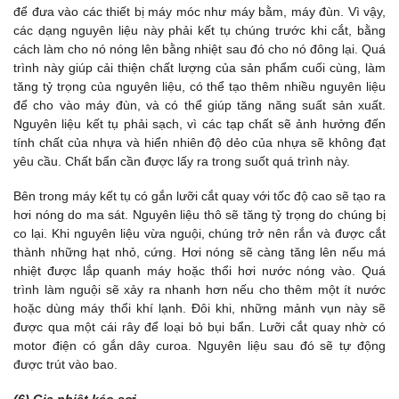
để đưa vào các thiết bị máy móc như máy bằm, máy đùn. Vì vậy,
các dạng nguyên liệu này phải kết tụ chúng trước khi cắt, bằng
cách làm cho nó nóng lên bằng nhiệt sau đó cho nó đông lại. Quá
trình này giúp cải thiện chất lượng của sản phẩm cuối cùng, làm
tăng tỷ trọng của nguyên liệu, có thể tạo thêm nhiều nguyên liệu
để cho vào máy đùn, và có thể giúp tăng năng suất sản xuất.
Nguyên liệu kết tụ phải sạch, vì các tạp chất sẽ ảnh hưởng đến
tính chất của nhựa và hiển nhiên độ dẻo của nhựa sẽ không đạt
yêu cầu. Chất bẩn cần được lấy ra trong suốt quá trình này.
Bên trong máy kết tụ có gắn lưỡi cắt quay với tốc độ cao sẽ tạo ra
hơi nóng do ma sát. Nguyên liệu thô sẽ tăng tỷ trọng do chúng bị
co lại. Khi nguyên liệu vừa nguội, chúng trở nên rắn và được cắt
thành những hạt nhỏ, cứng. Hơi nóng sẽ càng tăng lên nếu má
nhiệt được lắp quanh máy hoặc thổi hơi nước nóng vào. Quá
trình làm nguội sẽ xảy ra nhanh hơn nếu cho thêm một ít nước
hoặc dùng máy thổi khí lạnh. Đôi khi, những mảnh vụn này sẽ
được qua một cái rây để loại bỏ bụi bẩn. Lưỡi cắt quay nhờ có
motor điện có gắn dây curoa. Nguyên liệu sau đó sẽ tự động
được trút vào bao.
(6) Gia nhiệt kéo sợi