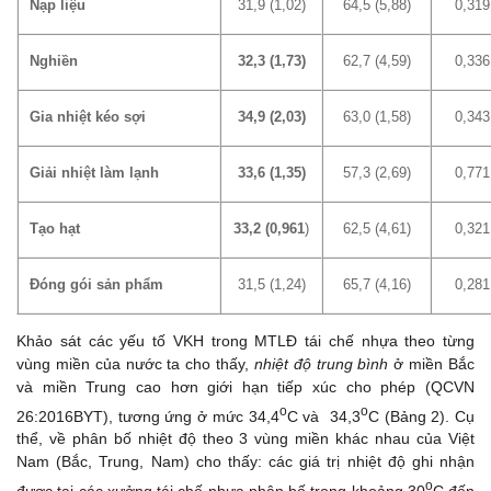
Nạp liệu
31,9 (1,02)
64,5 (5,88)
0,319
Nghiền
32,3 (1,73)
62,7 (4,59)
0,336
Gia nhiệt kéo sợi
34,9 (2,03)
63,0 (1,58)
0,343
Giải nhiệt làm lạnh
33,6 (1,35)
57,3 (2,69)
0,771
Tạo hạt
33,2 (0,961
)
62,5 (4,61)
0,321
Đóng
gói sản phẩm
31,5 (1,24)
65,7 (4,16)
0,281
Khảo sát các yếu tố VKH trong MTLĐ tái chế nhựa theo từng
vùng miền của nước ta cho thấy,
nhiệt độ trung bình
ở miền Bắc
và miền Trung cao hơn giới hạn tiếp xúc cho phép (QCVN
o
o
26:2016BYT), tương ứng ở mức 34,4
C và 34,3
C (Bảng 2). Cụ
thể, về phân bố nhiệt độ theo 3 vùng miền khác nhau của Việt
Nam (Bắc, Trung, Nam) cho thấy: các giá trị nhiệt độ ghi nhận
o