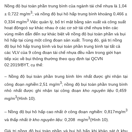
Nồng độ bụi toàn phần trung bình của ngành tái chế nhựa là 1,04
3
± 0,722 mg/m
; và nồng độ bụi hô hấp trung bình khoảng 0,466 ±
3
0,334 mg/m
.Việc quản lý, bố trí mặt bằng sản xuất và công suất
hoạt độngcó sự khác nhau ở các cơ sở tái chế nhựa trên các
vùng miền dẫn đến sự khác biệt về nồng độ bụi toàn phần và bụi
hô hấp tại cùng một công đoạn sản xuất. Trong đó, giá trị nồng
độ bụi hô hấp trung bình và bụi toàn phần trung bình tại tất cả
các VLV của 9 công đoạn tái chế nhựa đều nằm trong giới hạn
tiếp xúc về bụi thông thường theo quy định tại QCVN
02:2019/BYT, cụ thể:
– Nồng độ bụi toàn phần trung bình lớn nhất được ghi nhận tại
3
công đoạn
nghiền:
2,51 mg/m
; nồng độ bụi toàn phần trung bình
nhỏ nhất được ghi nhận tại công đoạn
kho nguyên liệu
0,459
3
mg/m
(Hình 10).
3
– Nồng độ bụi hô hấp cao nhất ở công đoạn
nghiền
: 0,817mg/m
3
và thấp nhất ở
kho nguyên liệu
: 0,208 mg/m
(Hình 10).
Giá trị nồng độ bụi toàn phần và bụi hô hấp khi khảo sát ở khu