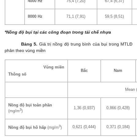
4000 Hz
75,4 (7,20)
67,4 (6,37)
8000 Hz
71,1 (7,91)
59,5 (8,51)
*Nồng độ bụi tại các công đoạn trong tái chế nhựa
Bảng 5.
Giá trị nồng độ trung bình của bụi trong MTLĐ
phân theo vùng miền
Vùng miền
Bắc
Nam
Thông số
Mean 
Nồng độ bụi toàn phần
1,36 (0,937)
0,866 (0,428)
3
(mg/m
)
3
0,621 (0,444)
0,371 (0,184)
Nồng độ bụi hô hấp
(mg/m
)