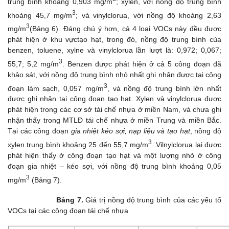
trung bình khoảng 0,903 mg/m
; xylen, với nồng độ trung bình
3
khoảng 45,7 mg/m
; và vinylclorua, với nồng độ khoảng 2,63
3
mg/m
(Bảng 6). Đáng chú ý hơn, cả 4 loại VOCs này đều được
phát hiện ở khu vựctạo hạt, trong đó, nồng độ trung bình của
benzen, toluene, xylne và vinylclorua lần lượt là: 0,972; 0,067;
3
55,7; 5,2 mg/m
. Benzen được phát hiện ở cả 5 công đoạn đã
khảo sát, với nồng độ trung bình nhỏ nhất ghi nhận được tại công
3
đoạn làm sạch, 0,057 mg/m
, và nồng độ trung bình lớn nhất
được ghi nhận tại công đoạn tạo hạt. Xylen và vinylclorua được
phát hiện trong các cơ sở tái chế nhựa ở miền Nam, và chưa ghi
nhận thấy trong MTLĐ tái chế nhựa ở miền Trung và miền Bắc.
Tại các công đoạn
gia nhiệt kéo sợi, nạp liệu và tạo hạt
, nồng độ
3
xylen trung bình khoảng 25 đến 55,7 mg/m
. Vilnylclorua lại được
phát hiện thấy ở công đoạn tạo hạt và một lượng nhỏ ở công
đoạn gia nhiệt – kéo sợi, với nồng độ trung bình khoảng 0,05
3
mg/m
(Bảng 7).
Bảng 7.
Giá trị nồng độ trung bình của các yếu tố
VOCs tại các công đoạn tái chế nhựa