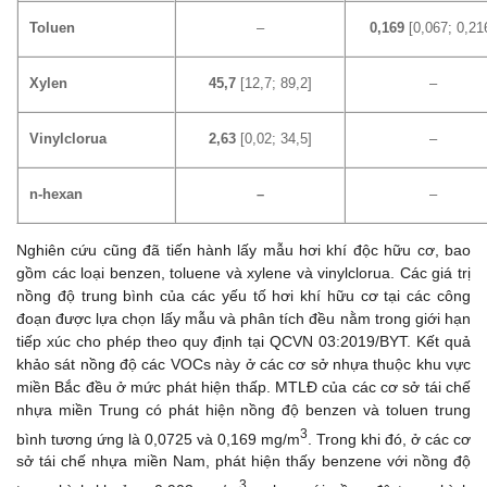
Toluen
–
0,169
[0,067; 0,21
Xylen
45,7
[12,7; 89,2]
–
Vinylclorua
2,63
[0,02; 34,5]
–
n-hexan
–
–
Nghiên cứu cũng đã tiến hành lấy mẫu hơi khí độc hữu cơ, bao
gồm các loại benzen, toluene và xylene và vinylclorua. Các giá trị
nồng độ trung bình của các yếu tố hơi khí hữu cơ tại các công
đoạn được lựa chọn lấy mẫu và phân tích đều nằm trong giới hạn
tiếp xúc cho phép theo quy định tại QCVN 03:2019/BYT. Kết quả
khảo sát nồng độ các VOCs này ở các cơ sở nhựa thuộc khu vực
miền Bắc đều ở mức phát hiện thấp. MTLĐ của các cơ sở tái chế
nhựa miền Trung có phát hiện nồng độ benzen và toluen trung
3
bình tương ứng là 0,0725 và 0,169 mg/m
. Trong khi đó, ở các cơ
sở tái chế nhựa miền Nam, phát hiện thấy benzene với nồng độ
3