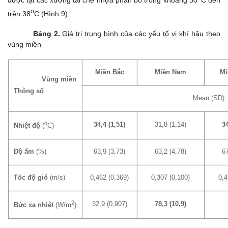
được tại các xưởng tái chế nhựa phân bố trong khoảng 30
C đến
o
trên 38
C (Hình 9).
Bảng 2.
Giá trị trung bình của các yếu tố vi khí hậu theo
vùng miền
Miền Bắc
Miền Nam
Mi
Vùng miền
Thông số
Mean (SD)
o
34,4 (1,51)
31,8 (1,14)
34
Nhiệt độ
(
C)
Độ ẩm
(%)
63,9 (3,73)
63,2 (4,78)
67
Tốc độ gió
(m/s)
0,462 (0,369)
0,307 (0,100)
0,4
2
32,9 (0,907)
78,3 (10,9)
Bức xạ nhiệt
(W/m
)