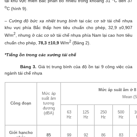
tại khu vực miền Bắc phân bố nhiều trong khoảng 31
C đến 37
o
C (hình 9).
– Cường độ bức xạ nhiệt trung bình
tại các cơ sở tái chế nhựa
khu vực phía Bắc thấp hơn tiêu chuẩn cho phép, 32,9 ±0,907
2
W/m
, nhưng ở các cơ sở tái chế nhựa phía Nam lại cao hơn tiêu
2
chuẩn cho phép,
78,3 ±10,9
W/m
(Bảng 2).
*Tiếng ồn trong các xưởng tái chế
Bảng 3.
Giá trị trung bình của độ ồn tại 9 công việc của
ngành tái chế nhựa
Mức áp suất âm ở 8 
Mức áp
Mean (S
suất âm
Công đoạn
tương
đương
63
125
250
500
1
(dBA)
Hz
Hz
Hz
Hz
Giới hạncho
85
99
92
86
83