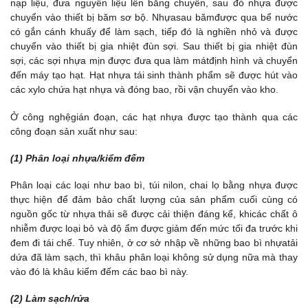
nạp liệu, đưa nguyên liệu lên băng chuyền, sau đó nhựa được
chuyển vào thiết bị băm sơ bộ. Nhựasau bămđược qua bể nước
có gắn cánh khuấy để làm sạch, tiếp đó là nghiền nhỏ và được
chuyển vào thiết bị gia nhiệt đùn sợi. Sau thiết bị gia nhiệt đùn
sợi, các sợi nhựa mịn được đưa qua làm mátđịnh hình và chuyển
đến máy tạo hạt. Hạt nhựa tái sinh thành phẩm sẽ được hút vào
các xylo chứa hạt nhựa và đóng bao, rồi vận chuyển vào kho.
Ở công nghệgián đoạn, các hạt nhựa được tạo thành qua các
công đoạn sản xuất như sau:
(1) Phân loại nhựa/kiểm đếm
Phân loại các loại như bao bì, túi nilon, chai lọ bằng nhựa được
thực hiện để đảm bảo chất lượng của sản phẩm cuối cùng có
nguồn gốc từ nhựa thải sẽ được cải thiện đáng kể, khicác chất ô
nhiễm được loại bỏ và độ ẩm được giảm đến mức tối đa trước khi
đem đi tái chế. Tuy nhiên, ở cơ sở nhập về những bao bì nhựatải
dứa đã làm sạch, thì khâu phân loại không sử dụng nữa mà thay
vào đó là khâu kiểm đếm các bao bì này.
(2) Làm sạch/rửa