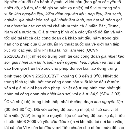
Nghiên cứu đã tiến hành lấymẫu vi khí hậu (bao gồm các yếu tố
nhiệt độ, độ ẩm, tốc độ gió và bức xạ nhiệt) tại 9 vị trí trong sản
xuất:
kho nguyên liệu, kiểm đếm nguyên liệu, nạp liệu, làm sạch,
nghiền, gia nhiệt kéo sợi, giải nhiệt làm lạnh, tạo hạt và đóng gói
hạt nhựa
của các cơ sở tái chế nhựa trên cả 3 miền Bắc, Trung,
Nam của nước ta. Giá trị trung bình của các yếu tố độ ẩm và vận
tốc gió tại tất cả các công đoạn đã khảo sát đều nằm trong giới
hạn cho phép của Quy chuẩn kỹ thuật quốc gia về giới hạn tiếp
xúc với các yếu tố vi khí hậu tại nơi làm việc (QCVN
26:2016/BYT); nhiệt độ trung bình tại các công đoạn
gia nhiệt kéo
sợi, giải nhiệt làm lạnh, kiểm đến nguyên liệu, nghiền và tạo hạt
cao hơn giới hạn tiếp xúc cho phép đối với loại lao động trung
o
bình theo QCVN 26:2016/BYT khoảng 0,3 đến 1,9
C. Nhiệt độ
trung bình tại hầu hết các công đoạn sản xuất khác đều ở mức
xấp xỉ giá trị giới hạn cho phép. Nhiệt độ trung bình cao nhất ghi
nhận tại công đoạn
gia nhiệt kéo sợi
, với giá trị 34,9 (SD=±2,03)
o
C và nhiệt độ trung bình thấp nhất ở công đoạn
kho nguyên liệu
o
(30,8±1,60
C). Đối với cường độ bức xạ nhiệt, chỉ có các vị trí
làm việc (VLV) trong kho nguyên liệu có cường độ bức xạ đạt Tiêu
chuẩn 5508:2009 về yêu cầu điều kiện vi khí hậu tại nơi làm việc,
tất cả các VLV còn lại đều vượt Tiêu chuẩn cho phép, mức độ cao