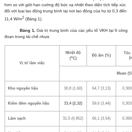
hơn so với giới hạn cường độ bức xạ nhiệt theo diện tích tiếp xúc
đối với loại lao động trung bình tại nơi lao động của họ từ 0,3 đến
2
11,4 W/m
(Bảng 1).
Bảng 1.
Giá trị trung bình của các yếu tố VKH tại 9 công
đoạn trong tái chế nhựa
Nhiệt độ
Tốc 
Độ ẩm (%)
o
(
(
C)
Vị trí làm việc
Mean (S
Kho nguyên liệu
30,8 (1,60)
64,7 (3,13)
0,300
Kiểm đếm nguyên liệu
33,4 (2,32)
59,6 (3,44)
0,303
Làm sạch
31,5 (0,952)
66,1 (3,54)
0,368