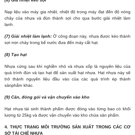
Nạp liệu vào máy gia nhiệt, nhiệt độ trong máy đạt đến độ nóng
chảy của nhựa và đùn thành sợi cho qua bước giải nhiệt làm
lạnh.
(7) Giải nhiệt làm lạnh:
Ở công đoạn này, nhựa được kéo thành
sợi mịn chảy trong bể nước đưa đến máy cắt hạt.
(8) Tạo hạt
Nhựa cứng sau khi nghiền nhỏ và nhựa xốp là nguyên liệu của
quá trình đùn và tạo hạt để sản xuất hạt nhựa. Hạt nhựa này sẽ
trở thành nguyên liệu đầu vào của các quá trình ép thành
sảnphẩm khác.
(9) Cân, đóng gói và vận chuyển vào kho
Hạt nhựa tái sinh thành phẩm được đóng vào từng bao có khối
lượng từ 25kg và được vận chuyển vào kho chứa sản phẩm.
4. THỰC TRẠNG MÔI TRƯỜNG SẢN XUẤT TRONG CÁC CƠ
SỞ TÁI CHẾ NHỰ
A