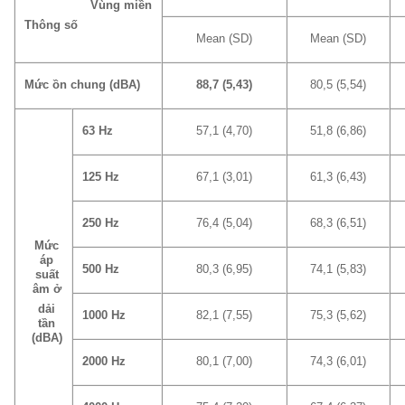
Vùng miền
Thông số
Mean (SD)
Mean (SD)
Mức ồn chung (dBA)
88,7 (5,43)
80,5 (5,54)
63 Hz
57,1 (4,70)
51,8 (6,86)
125 Hz
67,1 (3,01)
61,3 (6,43)
250 Hz
76,4 (5,04)
68,3 (6,51)
Mức
áp
500 Hz
80,3 (6,95)
74,1 (5,83)
suất
âm ở
dải
1000 Hz
82,1 (7,55)
75,3 (5,62)
tần
(dBA)
2000 Hz
80,1 (7,00)
74,3 (6,01)