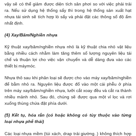
vậy sẽ có thể giảm được diện tích sân phơi so với việc phải trải
ra. Nếu sử dụng hệ thống sấy thì trong hệ thống sản xuất hạt
nhựa tái sinh sẽ tích hợp lò sấy và phải đặt các thông số độ ẩm
nhất định.
(4) Xay/Băm/Nghiền nhựa
Kỹ thuật xay/băm/nghiền nhựa nhỏ là kỹ thuật chia nhỏ vật liệu
bằng nhiều cách nhằm làm tăng thêm số lượng nguyên liệu tái
chế và thuận lợi cho việc vận chuyển và dễ dàng đưa vào các
thiết bị máymóc.
Nhựa thô sau khi phân loại sẽ được cho vào máy xay/băm/nghiền
để bằm nhỏ ra. Nguyên liệu được đổ vào một cái phễu ở phía
trên máy xay/băm/nghiền nhựa, lưỡi cắt xoay đều và cắt ra thành
nhiều mảnh nhỏ. Sau đó, chúng sẽ được qua một vỉ lọc và rơi
xuống thùng chứa đặt phía dưới.
(5) Kết tụ, hóa rắn (có hoặc không có tùy thuộc vào từng
loại nhựa phế thải)
Các loại nhựa mềm (túi xách, drap trải giường..) không thích hợp