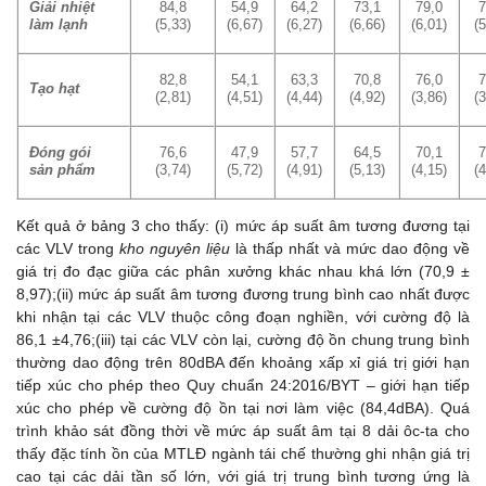
Giải nhiệt
84,8
54,9
64,2
73,1
79,0
7
làm lạnh
(5,33)
(6,67)
(6,27)
(6,66)
(6,01)
(5
82,8
54,1
63,3
70,8
76,0
7
Tạo hạt
(2,81)
(4,51)
(4,44)
(4,92)
(3,86)
(3
Đóng gói
76,6
47,9
57,7
64,5
70,1
7
sản phẩm
(3,74)
(5,72)
(4,91)
(5,13)
(4,15)
(4
Kết quả ở bảng 3 cho thấy: (i) mức áp suất âm tương đương tại
các VLV trong
kho nguyên liệu
là thấp nhất và mức dao động về
giá trị đo đạc giữa các phân xưởng khác nhau khá lớn (70,9 ±
8,97);(ii) mức áp suất âm tương đương trung bình cao nhất được
khi nhận tại các VLV thuộc công đoạn nghiền, với cường độ là
86,1 ±4,76;(iii) tại các VLV còn lại, cường độ ồn chung trung bình
thường dao động trên 80dBA đến khoảng xấp xỉ giá trị giới hạn
tiếp xúc cho phép theo Quy chuẩn 24:2016/BYT – giới hạn tiếp
xúc cho phép về cường độ ồn tại nơi làm việc (84,4dBA). Quá
trình khảo sát đồng thời về mức áp suất âm tại 8 dải ôc-ta cho
thấy đặc tính ồn của MTLĐ ngành tái chế thường ghi nhận giá trị
cao tại các dải tần số lớn, với giá trị trung bình tương ứng là