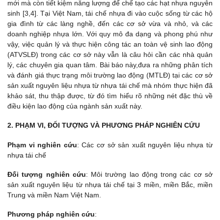
mới mà còn tiết kiệm năng lượng để chế tạo các hạt nhựa nguyên
sinh [3,4]. Tại Việt Nam, tái chế nhựa đi vào cuộc sống từ các hộ
gia đình từ các làng nghề, đến các cơ sở vừa và nhỏ, và các
doanh nghiệp nhựa lớn. Với quy mô đa dạng và phong phú như
vậy, việc quản lý và thực hiện công tác an toàn vệ sinh lao động
(ATVSLĐ) trong các cơ sở này vẫn là câu hỏi cần các nhà quản
lý, các chuyên gia quan tâm. Bài báo này,đưa ra những phân tích
và đánh giá thực trạng môi trường lao động (MTLĐ) tại các cơ sở
sản xuất nguyên liệu nhựa từ nhựa tái chế mà nhóm thực hiện đã
khảo sát, thu thập được, từ đó tìm hiểu rõ những nét đặc thù về
điều kiện lao động của ngành sản xuất này.
2. PHẠM VI, ĐỐI TƯỢNG VÀ PHƯƠNG PHÁP NGHIÊN CỨU
Phạm vi nghiên cứu
: Các cơ sở sản xuất nguyên liệu nhựa từ
nhựa tái chế
Đối tượng nghiên cứu
: Môi trường lao động trong các cơ sở
sản xuất nguyên liệu từ nhựa tái chế tại 3 miền, miền Bắc, miền
Trung và miền Nam Việt Nam.
Phương pháp nghiên cứu
: