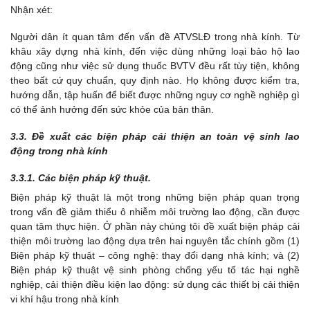
Nhận xét:
Người dân ít quan tâm đến vấn đề ATVSLĐ trong nhà kính. Từ
khâu xây dựng nhà kính, đến việc dùng những loại bảo hộ lao
động cũng như việc sử dụng thuốc BVTV đều rất tùy tiện, không
theo bất cứ quy chuẩn, quy định nào. Họ không được kiểm tra,
hướng dẫn, tập huấn để biết được những nguy cơ nghề nghiệp gì
có thể ảnh hưởng đến sức khỏe của bản thân.
3.3. Đề xuất các biện pháp cải thiện an toàn vệ sinh lao
động trong nhà kính
3.3.1. Các biện pháp kỹ thuật.
Biện pháp kỹ thuật là một trong những biện pháp quan trọng
trong vấn đề giảm thiểu ô nhiễm môi trường lao động, cần được
quan tâm thực hiện. Ở phần này chúng tôi đề xuất biện pháp cải
thiện môi trường lao động dựa trên hai nguyên tắc chính gồm (1)
Biện pháp kỹ thuật – công nghệ: thay đổi dạng nhà kính; và (2)
Biện pháp kỹ thuật vệ sinh phòng chống yếu tố tác hại nghề
nghiệp, cải thiện điều kiện lao động: sử dụng các thiết bị cải thiện
vi khí hậu trong nhà kính