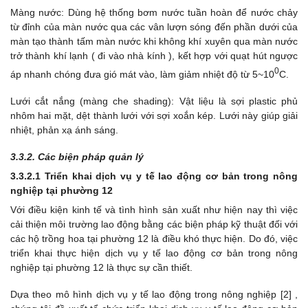
Màng nước: Dùng hệ thống bơm nước tuần hoàn để nước chảy
từ đỉnh của màn nước qua các vân lượn sóng đến phần dưới của
màn tạo thành tấm màn nước khi không khí xuyên qua màn nước
trở thành khí lạnh ( đi vào nhà kính ), kết hợp với quạt hút ngược
0
áp nhanh chóng đưa gió mát vào, làm giảm nhiệt độ từ 5~10
C.
Lưới cắt nắng (màng che shading): Vật liệu là sợi plastic phủ
nhôm hai mặt, dệt thành lưới với sợi xoắn kép. Lưới này giúp giải
nhiệt, phản xạ ánh sáng.
3.3.2. Các biện pháp quản lý
3.3.2.1 Triển khai dịch vụ y tế lao động cơ bản trong nông
nghiệp tại phường 12
Với điều kiện kinh tế và tình hình sản xuất như hiện nay thì việc
cải thiện môi trường lao động bằng các biện pháp kỹ thuật đối với
các hộ trồng hoa tại phường 12 là điều khó thực hiện. Do đó, việc
triển khai thực hiện dịch vụ y tế lao động cơ bản trong nông
nghiệp tại phường 12 là thực sự cần thiết.
Dựa theo mô hình dịch vụ y tế lao động trong nông nghiệp [2] ,