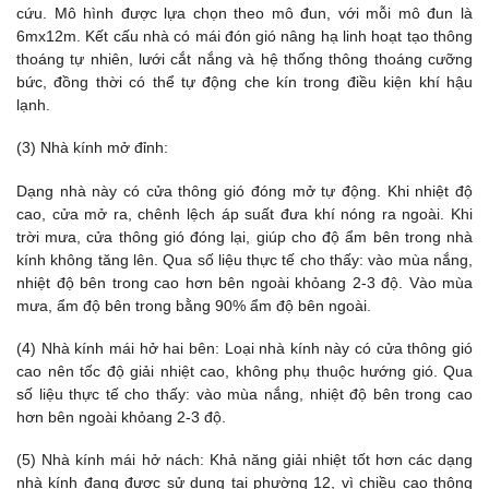
cứu. Mô hình được lựa chọn theo mô đun, với mỗi mô đun là
6mx12m. Kết cấu nhà có mái đón gió nâng hạ linh hoạt tạo thông
thoáng tự nhiên, lưới cắt nắng và hệ thống thông thoáng cưỡng
bức, đồng thời có thể tự động che kín trong điều kiện khí hậu
lạnh.
(3) Nhà kính mở đỉnh:
Dạng nhà này có cửa thông gió đóng mở tự động. Khi nhiệt độ
cao, cửa mở ra, chênh lệch áp suất đưa khí nóng ra ngoài. Khi
trời mưa, cửa thông gió đóng lại, giúp cho độ ẩm bên trong nhà
kính không tăng lên. Qua số liệu thực tế cho thấy: vào mùa nắng,
nhiệt độ bên trong cao hơn bên ngoài khỏang 2-3 độ. Vào mùa
mưa, ẩm độ bên trong bằng 90% ẩm độ bên ngoài.
(4) Nhà kính mái hở hai bên: Loại nhà kính này có cửa thông gió
cao nên tốc độ giải nhiệt cao, không phụ thuộc hướng gió. Qua
số liệu thực tế cho thấy: vào mùa nắng, nhiệt độ bên trong cao
hơn bên ngoài khỏang 2-3 độ.
(5) Nhà kính mái hở nách: Khả năng giải nhiệt tốt hơn các dạng
nhà kính đang được sử dụng tại phường 12, vì chiều cao thông