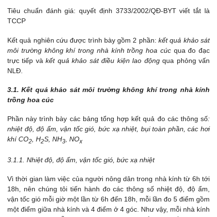
Tiêu chuẩn đánh giá: quyết định 3733/2002/QĐ-BYT viết tắt là
TCCP
Kết quả nghiên cứu được trình bày gồm 2 phần:
kết quả khảo sát
môi trường không khí trong nhà kính trồng hoa cúc
qua đo đạc
trực tiếp và
kết quả khảo sát điều kiện lao động
qua phỏng vấn
NLĐ.
3.1. Kết quả khảo sát môi trường không khí trong nhà kính
trồng hoa cúc
Phần này trình bày các bảng tổng hợp kết quả đo các thông số
:
nhiệt độ, độ ẩm, vận tốc gió, bức xạ nhiệt, bụi toàn phần, các hơi
khí CO
, H
S, NH
, NO
2
2
3
x
3.1.1. Nhiệt độ, độ ẩm, vận tốc gió, bức xạ nhiệt
Vì thời gian làm việc của người nông dân trong nhà kính từ 6h tới
18h, nên chúng tôi tiến hành đo các thông số nhiệt độ, độ ẩm,
vận tốc gió mỗi giờ một lần từ 6h đến 18h, mỗi lần đo 5 điểm gồm
một điểm giữa nhà kính và 4 điểm ở 4 góc. Như vậy, mỗi nhà kính