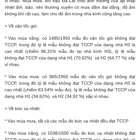
xỉ nhau. Mùa mưa, khí hậu Đà Lạt chịu ảnh hưởng của áp thấp
nhiệt đới, bão, nên thường xuyên có mưa dầm dai dẳng, độ ẩm
không khí rất cao, làm cho độ ẩm trong nhà kính cũng tăng cao.
+ Về vận tốc gió:
* Vào mùa nắng: có 1485/1950 mẫu đo vận tốc gió không đạt
TCCP, trong đó tỷ lệ mẫu không đạt TCCP của dạng nhà H3 là
cao nhất (chiếm 96,31% mẫu đo tại nhà kính H3), tỷ lệ mẫu
không đạt TCCP của dạng nhà H1 (70,62%) và H2 (64,77 %) xấp
xỉ nhau.
* Vào mùa mưa: có 865/1950 mẫu đo vận tốc gió không đạt
TCCP, trong đó tỷ lệ mẫu không đạt TCCP của dạng nhà H3 là
cao nhất (chiếm 63,54% mẫu đo), tỷ lệ mẫu không đạt TCCP của
dạng nhà H1 (34,62%) và H2 (34,92 %) xấp xỉ nhau.
+ Về bức xạ nhiệt:
* Vào mùa mưa, tất cả các mẫu đo bức xạ nhiệt đều đạt TCCP
* Vào mùa nắng, có 1038/1500 mẫu đo bức xạ nhiệt không đạt
TCCP, trong đó tỷ lệ mẫu không đạt TCCP của dạng nhà H1 và