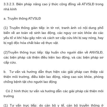
3.3.2.3. Biện pháp nâng cao ý thức cộng đồng về ATVSLĐ trong
nhà kính
a. Truyền thông ATVSLĐ
(1) Truyền thông gián tiếp: in tờ rơi, tranh ảnh có nội dung phổ
biến về an toàn vệ sinh lao động, các nguy cơ sức khỏe do các
yếu tố vi khí hậu gây nên và cách sơ cấp cứu khi bị say nóng, hay
bị ngộ độc hóa chất bảo vệ thực vật.
(2)Truyền thông trực tiếp: tập huấn cho người dân về ANVSLĐ,
các biện pháp cải thiện điều kiện lao động, và các biện pháp sơ
cấp cứu.
b. Tư vấn và hướng dẫn thực hiện các giải pháp can thiệp cải
thiện môi trường, điều kiện lao động, nâng cao sức khỏe, phòng
chống bệnh tật cho người lao động
Có 2 hình thức tư vấn và hướng dẫn các giải pháp cải thiện môi
trường
(1) Tư vấn trực tiếp: do cán bộ y tế, cán bộ truyền thông ở