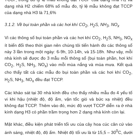
dạng nhà H2 chiếm 68% số mẫu đo, tỷ lệ mẫu không đạt TCCP
của dạng nhà H3 là 71,6%
3.1.2. Về bụi toàn phần và các hơi khí CO
, H
S, NH
, NO
2
2
3
x
Vì các thông số bụi toàn phần và các hơi khí CO
, H
S, NH
, NO
2
2
3
x
ít biến đổi theo thời gian nên chúng tôi tiến hành đo các thông số
này 3 lần trong một ngày: 6-9h, 10-14h, và 15-18h. Như vậy, mỗi
nhà kính sẽ được đo 3 mẫu mỗi thông số (bụi toàn phần, hơi khí
CO
, H
S, NH
, NO
) vào mỗi mùa nắng và mùa mưa. Kết quả
2
2
3
x
cho thấy tất cả các mẫu đo bụi toàn phần và các hơi khí CO
,
2
H
S, NH
, NO
đều đạt TCCP.
2
3
x
Các khảo sát tại 30 nhà kính đều cho thấy nhiều mẫu đo 4 yếu tố
vi khi hậu (nhiệt độ, độ ẩm, vận tốc gió và bức xạ nhiệt) đều
không đạt TCCP. Thêm vào đó, mức độ vượt TCCP diễn ra ở nhà
kính dạng H3 có phần trầm trọng hơn 2 dạng nhà kính còn lại.
Mặt khác, điều kiện phát triển tối ưu của cây hoa cúc căn cứ vào
0
ánh sáng, nhiệt độ, độ ẩm. Nhiệt độ tối ưu là từ 15,5 – 30
C, dưới