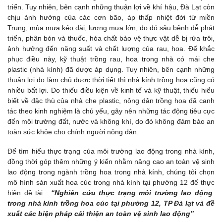
triển. Tuy nhiên, bên cạnh những thuận lợi về khí hậu, Đà Lạt còn
chịu ảnh hưởng của các cơn bão, áp thấp nhiệt đới từ miền
Trung, mùa mưa kéo dài, lượng mưa lớn, do đó sâu bệnh dễ phát
triển, phân bón và thuốc, hóa chất bảo vệ thực vật dễ bị rửa trôi,
ảnh hưởng đến năng suất và chất lượng của rau, hoa. Để khắc
phục điều này, kỹ thuật trồng rau, hoa trong nhà có mái che
plastic (nhà kính) đã dược áp dụng. Tuy nhiên, bên cạnh những
thuận lợi do làm chủ được thời tiết thì nhà kính trồng hoa cũng có
nhiều bất lợi. Do thiếu điều kiện về kinh tế và kỹ thuật, thiếu hiểu
biết về đặc thù của nhà che plastic, nông dân trồng hoa đã canh
tác theo kinh nghiệm là chủ yếu, gây nên những tác động tiêu cực
đến môi trường đất, nước và không khí, do đó không đảm bảo an
toàn sức khỏe cho chính người nông dân.
Để tìm hiểu thực trạng của môi trường lao động trong nhà kính,
đồng thời góp thêm những ý kiến nhằm nâng cao an toàn vệ sinh
lao động trong ngành trồng hoa trong nhà kính, chúng tôi chọn
mô hình sản xuất hoa cúc trong nhà kính tại phường 12 để thực
hiện đề tài :
“Nghiên cứu thực trạng môi trường lao động
trong nhà kính trồng hoa cúc tại phường 12, TP Đà lạt và đề
xuất các biện pháp cải thiện an toàn vệ sinh lao động”