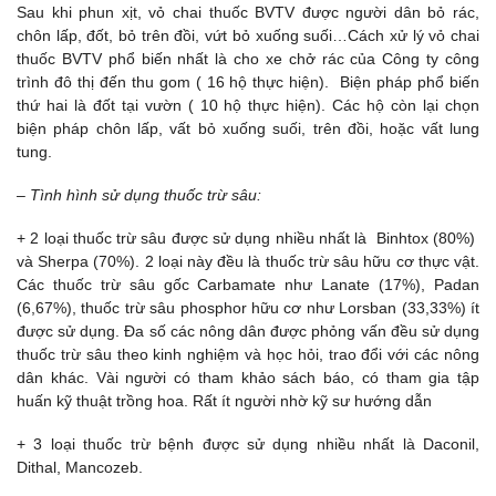
Sau khi phun xịt, vỏ chai thuốc BVTV được người dân bỏ rác,
chôn lấp, đốt, bỏ trên đồi, vứt bỏ xuống suối…Cách xử lý vỏ chai
thuốc BVTV phổ biến nhất là cho xe chở rác của Công ty công
trình đô thị đến thu gom ( 16 hộ thực hiện). Biện pháp phổ biến
thứ hai là đốt tại vườn ( 10 hộ thực hiện). Các hộ còn lại chọn
biện pháp chôn lấp, vất bỏ xuống suối, trên đồi, hoặc vất lung
tung.
– Tình hình sử dụng thuốc trừ sâu:
+ 2 loại thuốc trừ sâu được sử dụng nhiều nhất là Binhtox (80%)
và Sherpa (70%). 2 loại này đều là thuốc trừ sâu hữu cơ thực vật.
Các thuốc trừ sâu gốc Carbamate như Lanate (17%), Padan
(6,67%), thuốc trừ sâu phosphor hữu cơ như Lorsban (33,33%) ít
được sử dụng. Đa số các nông dân được phỏng vấn đều sử dụng
thuốc trừ sâu theo kinh nghiệm và học hỏi, trao đổi với các nông
dân khác. Vài người có tham khảo sách báo, có tham gia tập
huấn kỹ thuật trồng hoa. Rất ít người nhờ kỹ sư hướng dẫn
+ 3 loại thuốc trừ bệnh được sử dụng nhiều nhất là Daconil,
Dithal, Mancozeb.