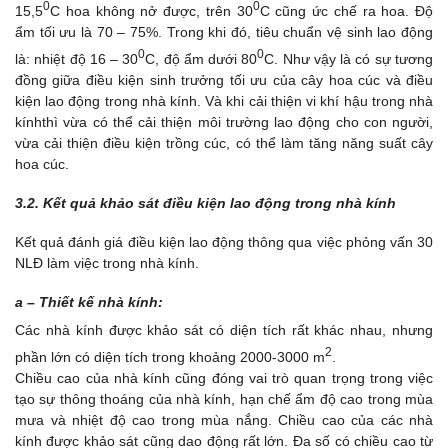
0
0
15,5
C hoa không nở được, trên 30
C cũng ức chế ra hoa. Độ
ẩm tối ưu là 70 – 75%. Trong khi đó, tiêu chuẩn vệ sinh lao động
0
0
là: nhiệt độ 16 – 30
C, độ ẩm dưới 80
C. Như vậy là có sự tương
đồng giữa điều kiện sinh trưởng tối ưu của cây hoa cúc và điều
kiện lao động trong nhà kính. Và khi cải thiện vi khí hậu trong nhà
kínhthì vừa có thể cải thiện môi trường lao động cho con người,
vừa cải thiện điều kiện trồng cúc, có thể làm tăng năng suất cây
hoa cúc.
3.2. Kết quả khảo sát điều kiện lao động trong nhà kính
Kết quả đánh giá điều kiện lao động thông qua việc phỏng vấn 30
NLĐ làm việc trong nhà kính.
a
– Thiết kế nhà kính:
Các nhà kính được khảo sát có diện tích rất khác nhau, nhưng
2
phần lớn có diện tích trong khoảng 2000-3000 m
.
Chiều cao của nhà kính cũng đóng vai trò quan trọng trong việc
tạo sự thông thoáng của nhà kính, hạn chế ẩm độ cao trong mùa
mưa và nhiệt độ cao trong mùa nắng. Chiều cao của các nhà
kính được khảo sát cũng dao động rất lớn. Đa số có chiều cao từ