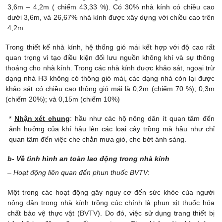
3,6m – 4,2m ( chiếm 43,33 %). Có 30% nhà kính có chiều cao
dưới 3,6m, và 26,67% nhà kính được xây dựng với chiều cao trên
4,2m.
Trong thiết kế nhà kính, hệ thống gió mái kết hợp với độ cao rất
quan trọng vì tạo điều kiện đối lưu nguồn không khí và sự thông
thoáng cho nhà kính. Trong các nhà kính được khảo sát, ngoại trừ
dạng nhà H3 không có thông gió mái, các dạng nhà còn lại được
khảo sát có chiều cao thông gió mái là 0,2m (chiếm 70 %); 0,3m
(chiếm 20%); và 0,15m (chiếm 10%)
*
Nhận xét chung
: hầu như các hộ nông dân ít quan tâm đến
ảnh hưởng của khí hậu lên các loại cây trồng mà hầu như chỉ
quan tâm đến việc che chắn mưa gió, che bớt ánh sáng.
b- Về tình hình an toàn lao động trong nhà kính
–
Hoạt động liên quan đến phun thuốc BVTV
:
Một trong các hoạt động gây nguy cơ đến sức khỏe của người
nông dân trong nhà kính trồng cúc chính là phun xịt thuốc hóa
chất bảo vệ thực vật (BVTV). Do đó, việc sử dụng trang thiết bị