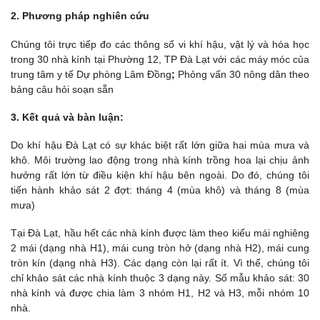
2. Phương pháp nghiên cứu
Chúng tôi trực tiếp đo các thông số vi khí hậu, vật lý và hóa học
trong 30 nhà kính tại Phường 12, TP Đà Lạt với các máy móc của
trung tâm y tế Dự phòng Lâm Đồng
;
Phỏng vấn 30 nông dân theo
bảng câu hỏi soạn sẵn
3. Kết quả và bàn luận:
Do khí hậu Đà Lạt có sự khác biệt rất lớn giữa hai mùa mưa và
khô. Môi trường lao động trong nhà kính trồng hoa lại chịu ảnh
hưởng rất lớn từ điều kiện khí hậu bên ngoài. Do đó, chúng tôi
tiến hành khảo sát 2 đợt: tháng 4 (mùa khô) và tháng 8 (mùa
mưa)
Tại Đà Lạt, hầu hết các nhà kính được làm theo kiểu mái nghiêng
2 mái (dạng nhà H1), mái cung tròn hở (dạng nhà H2), mái cung
tròn kín (dạng nhà H3). Các dạng còn lại rất ít. Vì thế, chúng tôi
chỉ khảo sát các nhà kính thuộc 3 dạng này. Số mẫu khảo sát: 30
nhà kính và được chia làm 3 nhóm H1, H2 và H3, mỗi nhóm 10
nhà.