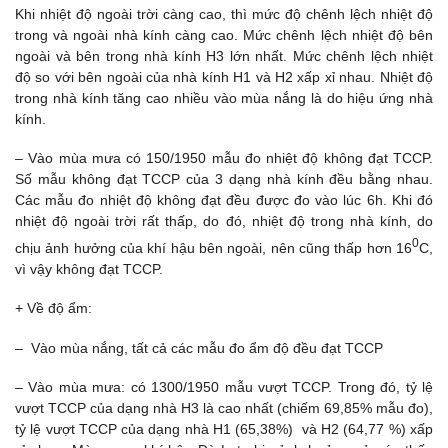
Khi nhiệt độ ngoài trời càng cao, thì mức độ chênh lệch nhiệt độ
trong và ngoài nhà kính càng cao. Mức chênh lệch nhiệt độ bên
ngoài và bên trong nhà kính H3 lớn nhất. Mức chênh lệch nhiệt
độ so với bên ngoài của nhà kính H1 và H2 xấp xỉ nhau. Nhiệt độ
trong nhà kính tăng cao nhiều vào mùa nắng là do hiệu ứng nhà
kính.
– Vào mùa mưa có 150/1950 mẫu đo nhiệt độ không đạt TCCP.
Số mẫu không đạt TCCP của 3 dạng nhà kính đều bằng nhau.
Các mẫu đo nhiệt độ không đạt đều được đo vào lúc 6h. Khi đó
nhiệt độ ngoài trời rất thấp, do đó, nhiệt độ trong nhà kính, do
0
chịu ảnh hưởng của khí hậu bên ngoài, nên cũng thấp hơn 16
C,
vì vậy không đạt TCCP.
+ Về độ ẩm:
– Vào mùa nắng, tất cả các mẫu đo ẩm độ đều đạt TCCP
– Vào mùa mưa: có 1300/1950 mẫu vượt TCCP. Trong đó, tỷ lệ
vượt TCCP của dạng nhà H3 là cao nhất (chiếm 69,85% mẫu đo),
tỷ lệ vượt TCCP của dạng nhà H1 (65,38%) và H2 (64,77 %) xấp