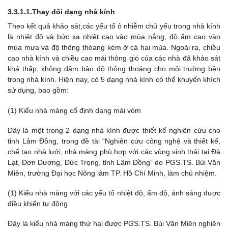
3.3.1.1.Thay đổi dạng nhà kính
Theo kết quả khảo sát,các yếu tố ô nhiễm chủ yếu trong nhà kính
là nhiệt độ và bức xạ nhiệt cao vào mùa nắng, độ ẩm cao vào
mùa mưa và độ thông thóang kém ở cả hai mùa. Ngoài ra, chiều
cao nhà kính và chiều cao mái thông gió của các nhà đã khảo sát
khá thấp, không đảm bảo độ thông thoáng cho môi trường bên
trong nhà kính. Hiện nay, có 5 dạng nhà kính có thể khuyến khích
sử dụng, bao gồm:
(1) Kiểu nhà màng cố định dạng mái vòm
Đây là một trong 2 dạng nhà kính được thiết kế nghiên cứu cho
tỉnh Lâm Đồng, trong đề tài “Nghiên cứu công nghệ và thiết kế,
chế tạo nhà lưới, nhà màng phù hợp với các vùng sinh thái tại Đà
Lạt, Đơn Dương, Đức Trọng, tỉnh Lâm Đồng” do PGS.TS. Bùi Văn
Miên, trường Đại học Nông lâm TP. Hồ Chí Minh, làm chủ nhiệm.
(1) Kiểu nhà màng với các yếu tố nhiệt độ, ẩm độ, ánh sáng được
điều khiển tự động
Đây là kiểu nhà màng thứ hai được PGS.TS. Bùi Văn Miên nghiên