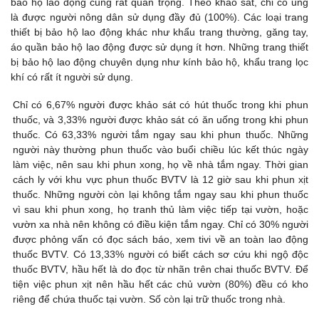
bảo hộ lao động cũng rất quan trọng. Theo khảo sát, chỉ có ủng
là được người nông dân sử dụng đầy đủ (100%). Các loại trang
thiết bị bảo hộ lao động khác như khẩu trang thường, găng tay,
áo quần bảo hộ lao động được sử dụng ít hơn. Những trang thiết
bị bảo hộ lao động chuyên dụng như kính bảo hộ, khẩu trang lọc
khí có rất ít người sử dụng.
Chỉ có 6,67% người được khảo sát có hút thuốc trong khi phun
thuốc, và 3,33% người được khảo sát có ăn uống trong khi phun
thuốc. Có 63,33% người tắm ngay sau khi phun thuốc. Những
người này thường phun thuốc vào buổi chiều lúc kết thúc ngày
làm việc, nên sau khi phun xong, họ về nhà tắm ngay. Thời gian
cách ly với khu vực phun thuốc BVTV là 12 giờ sau khi phun xịt
thuốc. Những người còn lại không tắm ngay sau khi phun thuốc
vì sau khi phun xong, họ tranh thủ làm việc tiếp tại vườn, hoặc
vườn xa nhà nên không có điều kiện tắm ngay. Chỉ có 30% người
được phỏng vấn có đọc sách báo, xem tivi về an toàn lao động
thuốc BVTV. Có 13,33% người có biết cách sơ cứu khi ngộ độc
thuốc BVTV, hầu hết là do đọc từ nhãn trên chai thuốc BVTV. Để
tiện việc phun xịt nên hầu hết các chủ vườn (80%) đều có kho
riêng để chứa thuốc tại vườn. Số còn lại trữ thuốc trong nhà.