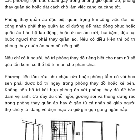
các phương tiện bảo quảnngay trong phòng giữ quần áo, phòng
thay quần áo hoặc đặt cách chỗ làm việc càng xa càng tốt.
Phòng thay quần áo đặc biệt quan trọng khi công việc đỏi hỏi
công nhân phải thay quần áo đi đường để mặc đồng phục hoặc
quần áo bảo hộ lao động, hoặc ở nơi ẩm ướt, bụi bặm, độc hại
buộc người thợ phải thay quần áo. Nếu có điều kiện thì bố trí
phòng thay quần áo nam nữ riêng biệt.
Nếu chỉ có ít người, bố trí phòng thay đồ riêng biệt cho nam nữ sẽ
qúa tốn kém, có thể bố trí màn che phân chia.
Phương tiện tắm rửa như chậu rửa hoặc phòng tắm có vòi hoa
sen phải được bố trí ngay trong phòng thay đồ hoặc kế bên.
Không nên bố trí kết hợp phòng ăn với phòng thay đồ để bảo
đảm vệ sinh. Có đầy đủ chỗ ngồi, gương soi và thùng đựng rác
trong phòng thay quần áo hay ở gần tủ cá nhân sẽ giúp người
thợ chú ý tới dáng vẻ diện mạo và giữ gìn gọn gàng ngăn nắp.