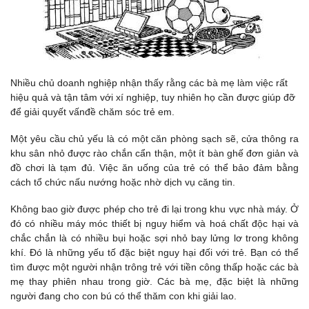
Nhiều chủ doanh nghiệp nhận thấy rằng các bà mẹ làm việc rất
hiệu quả và tận tâm với xí nghiệp, tuy nhiên họ cần được giúp đỡ
để giải quyết vấnđề chăm sóc trẻ em.
Một yêu cầu chủ yếu là có một căn phòng sạch sẽ, cửa thông ra
khu sân nhỏ được rào chắn cẩn thận, một ít bàn ghế đơn giản và
đồ chơi là tạm đủ. Việc ăn uống của trẻ có thể bảo đảm bằng
cách tổ chức nấu nướng hoặc nhờ dịch vụ căng tin.
Không bao giờ được phép cho trẻ đi lại trong khu vực nhà máy. Ở
đó có nhiều máy móc thiết bị nguy hiểm và hoá chất độc hại và
chắc chắn là có nhiều bụi hoặc sợi nhỏ bay lửng lơ trong không
khí. Đó là những yếu tố đặc biệt nguy hại đối với trẻ. Bạn có thể
tìm được một người nhận trông trẻ với tiền công thấp hoặc các bà
mẹ thay phiên nhau trong giờ. Các bà mẹ, đặc biệt là những
người đang cho con bú có thể thăm con khi giải lao.