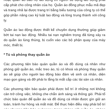
cấp phát cho công nhân của họ. Quần áo đồng phục mẫu mã đẹp
và trang nhã lại được trang trí bằng biểu tượng của công ty có thể
góp phần nâng cao kỷ luật lao động và lòng trung thành với công
ty.
Quần áo lao động được thiết kế chuyên dụng thường giúp giảm
bớt tai nạn lao động. Nhiều tai nạn nghiêm trọng đã từng xảy ra
do quần áo lùng thùng, bị cuốn vào các bộ phận quay của máy
móc, thiết bị.
* Tủ và phòng thay quần áo
Các phương tiện bảo quản quần áo và đồ dùng cá nhân như
phòng giữ quần áo, mắc treo áo, tủ có khoá và phòng thay quần
áo sẽ giúp cho người lao động bảo đảm vệ sinh cá nhân, diện
mạo gọn gàng và đỡ phải lo lắng bị mất cắp các tài sản cá nhân.
Các phương tiện bảo quản phải được bố trí ở những nơi không
cản trở công việc, không che chắn ánh sáng và thông gió. Phải tổ
chức bảo quản để quần áo và đồ dùng cá nhân được gìn giữ an
toàn, tránh hư hỏng và mất mát. Để thực hiện điều này phải bố trí