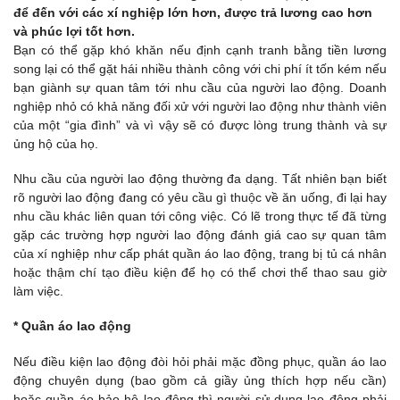
để đến với các xí nghiệp lớn hơn, được trả lương cao hơn
và phúc lợi tốt hơn.
Bạn có thể gặp khó khăn nếu định cạnh tranh bằng tiền lương
song lại có thể gặt hái nhiều thành công với chi phí ít tốn kém nếu
bạn giành sự quan tâm tới nhu cầu của người lao động. Doanh
nghiệp nhỏ có khả năng đối xử với người lao động như thành viên
của một “gia đình” và vì vậy sẽ có được lòng trung thành và sự
ủng hộ của họ.
Nhu cầu của người lao động thường đa dạng. Tất nhiên bạn biết
rõ người lao động đang có yêu cầu gì thuộc về ăn uống, đi lại hay
nhu cầu khác liên quan tới công việc. Có lẽ trong thực tế đã từng
gặp các trường hợp người lao động đánh giá cao sự quan tâm
của xí nghiệp như cấp phát quần áo lao động, trang bị tủ cá nhân
hoặc thậm chí tạo điều kiện để họ có thể chơi thể thao sau giờ
làm việc.
* Quần áo lao động
Nếu điều kiện lao động đòi hỏi phải mặc đồng phục, quần áo lao
động chuyên dụng (bao gồm cả giầy ủng thích hợp nếu cần)
hoặc quần áo bảo hộ lao động thì người sử dụng lao động phải