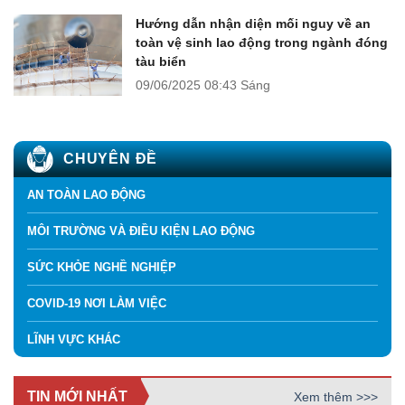
Hướng dẫn nhận diện mối nguy về an
toàn vệ sinh lao động trong ngành đóng
tàu biển
09/06/2025
08:43 Sáng
CHUYÊN ĐỀ
AN TOÀN LAO ĐỘNG
MÔI TRƯỜNG VÀ ĐIỀU KIỆN LAO ĐỘNG
SỨC KHỎE NGHỀ NGHIỆP
COVID-19 NƠI LÀM VIỆC
LĨNH VỰC KHÁC
TIN MỚI NHẤT
Xem thêm >>>