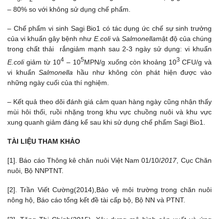
– 80% so với không sử dụng chế phẩm.
– Chế phẩm vi sinh Sagi Bio1 có tác dụng ức chế sự sinh trưởng
của vi khuẩn gây bệnh như
E.coli
và
Salmonella
mật độ của chúng
trong chất thải rắngiảm mạnh sau 2-3 ngày sử dụng: vi khuẩn
4
5
3
E.coli
giảm từ 10
– 10
MPN/g xuống còn khoảng 10
CFU/g và
vi khuẩn
Salmonella
hầu như không còn phát hiện được vào
những ngày cuối của thí nghiệm.
– Kết quả theo dõi đánh giá cảm quan hàng ngày cũng nhận thấy
mùi hôi thối, ruồi nhặng trong khu vực chuồng nuôi và khu vực
xung quanh giảm đáng kể sau khi sử dụng chế phẩm Sagi Bio1.
TÀI LIỆU THAM KHẢO
[1]. Báo cáo Thông kê chăn nuôi Việt Nam 01/10/
2017
, Cục Chăn
nuôi, Bộ NNPTNT.
[2]. Trần Viết Cường(2014),Bảo vệ môi trường trong chăn nuôi
nông hộ, Báo cáo tổng kết đề tài cấp bộ, Bộ NN và PTNT.