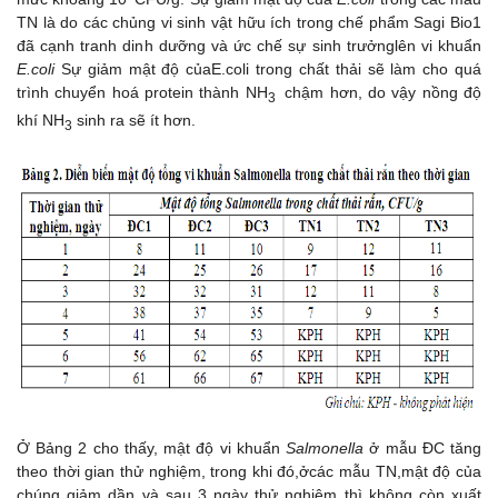
TN là do các chủng vi sinh vật hữu ích trong chế phẩm Sagi Bio1
đã cạnh tranh dinh dưỡng và ức chế sự sinh trưởnglên vi khuẩn
E.coli
Sự giảm mật độ củaE.coli trong chất thải sẽ làm cho quá
trình chuyển hoá protein thành NH
chậm hơn, do vậy nồng độ
3
khí NH
sinh ra sẽ ít hơn.
3
Ở Bảng 2 cho thấy, mật độ vi khuẩn
Salmonella
ở mẫu ĐC tăng
theo thời gian thử nghiệm, trong khi đó,ởcác mẫu TN,mật độ của
chúng giảm dần và sau 3 ngày thử nghiệm thì không còn xuất