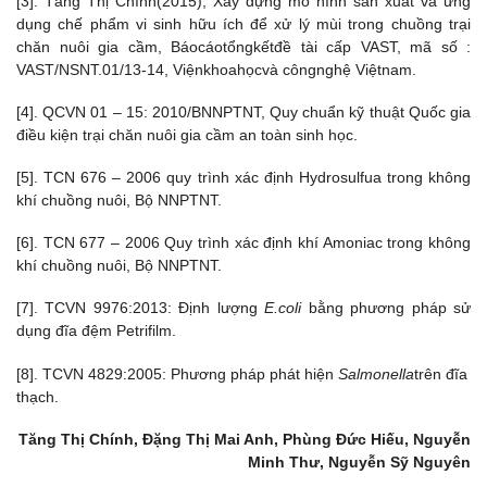
[3]. Tăng Thị Chính(2015), Xây dựng mô hình sản xuất và ứng
dụng chế phẩm vi sinh hữu ích để xử lý mùi trong chuồng trại
chăn nuôi gia cầm, Báocáotổngkếtđề tài cấp VAST, mã số :
VAST/NSNT.01/13-14, Việnkhoahọcvà côngnghệ Việtnam.
[4]. QCVN 01 – 15: 2010/BNNPTNT, Quy chuẩn kỹ thuật Quốc gia
điều kiện trại chăn nuôi gia cầm an toàn sinh học.
[5]. TCN 676 – 2006 quy trình xác định Hydrosulfua trong không
khí chuồng nuôi, Bộ NNPTNT.
[6]. TCN 677 – 2006 Quy trình xác định khí Amoniac trong không
khí chuồng nuôi, Bộ NNPTNT.
[7]. TCVN 9976:2013: Định lượng
E.coli
bằng phương pháp sử
dụng đĩa đệm Petrifilm.
[8]. TCVN 4829:2005: Phương pháp phát hiện
Salmonella
trên đĩa
thạch.
Tăng Thị Chính, Đặng Thị Mai Anh, Phùng Đức Hiếu, Nguyễn
Minh Thư, Nguyễn Sỹ Nguyên