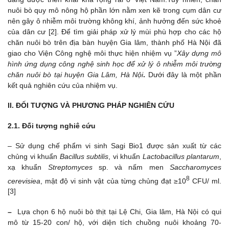
nuôi bò quy mô nông hộ phần lớn nằm xen kẽ trong cụm dân cư
nên gây ô nhiễm môi trường không khí, ảnh hưởng đến sức khoẻ
của dân cư [2]. Để tìm giải pháp xử lý mùi phù hợp cho các hộ
chăn nuôi bò trên địa bàn huyện Gia lâm, thành phố Hà Nội đã
giao cho Viện Công nghệ môi thực hiện nhiệm vụ ”
Xây dựng mô
hình ứng dụng công nghệ sinh học để xử lý ô nhiễm môi trường
chăn nuôi bò tại huyện Gia Lâm, Hà Nội
.
Dưới đây là một phần
kết quả nghiên cứu của nhiệm vụ.
II. ĐỐI TƯỢNG VÀ PHƯƠNG PHÁP NGHIÊN CỨU
2.1. Đối tượng nghiê cứu
– Sử dụng chế phẩm vi sinh Sagi Bio1 được sản xuất từ các
chủng vi khuẩn
Bacillus subtilis
, vi khuẩn
Lactobacillus plantarum
,
xạ khuẩn
Streptomyces
sp. và nấm men
Saccharomyces
8
cerevisiea
, mật độ vi sinh vật của từng chủng đạt ≥10
CFU/ ml.
[3]
–
Lựa chọn 6 hộ nuôi bò thịt tại Lệ Chi, Gia lâm, Hà Nội có qui
mô từ 15-20 con/ hộ, với diện tích chuồng nuôi khoảng 70-