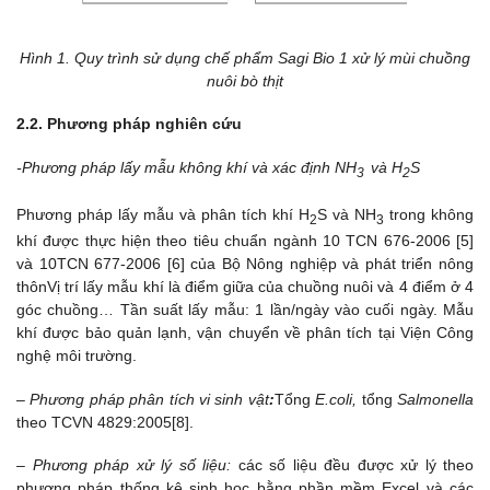
Hình 1. Quy trình sử dụng chế phẩm Sagi Bio 1 xử lý mùi chuồng
nuôi bò thịt
2.2. Phương pháp nghiên cứu
-Phương pháp lấy mẫu không khí và xác định NH
và H
S
3
2
Phương pháp lấy mẫu và phân tích khí H
S và NH
trong không
2
3
khí được thực hiện theo tiêu chuẩn ngành 10 TCN 676-2006 [5]
và 10TCN 677-2006 [6] của Bộ Nông nghiệp và phát triển nông
thônVị trí lấy mẫu khí là điểm giữa của chuồng nuôi và 4 điểm ở 4
góc chuồng… Tần suất lấy mẫu: 1 lần/ngày vào cuối ngày. Mẫu
khí được bảo quản lạnh, vận chuyển về phân tích tại Viện Công
nghệ môi trường.
–
Phương pháp phân tích vi sinh vật
:
Tổng
E.coli
,
tổng
Salmonella
theo TCVN 4829:2005[8].
– Phương pháp xử lý số liệu:
các số liệu đều được xử lý theo
phương pháp thống kê sinh học bằng phần mềm Excel và các