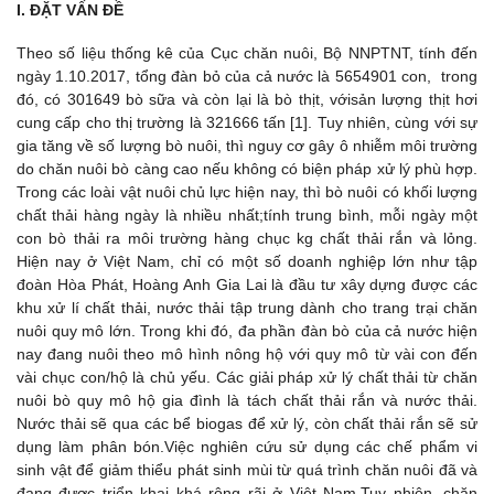
I. ĐẶT VẤN ĐỀ
Theo số liệu thống kê của Cục chăn nuôi, Bộ NNPTNT, tính đến
ngày 1.10.2017, tổng đàn bỏ của cả nước là 5654901 con, trong
đó, có 301649 bò sữa và còn lại là bò thịt, vớisản lượng thịt hơi
cung cấp cho thị trường là 321666 tấn [1]. Tuy nhiên, cùng với sự
gia tăng về số lượng bò nuôi, thì nguy cơ gây ô nhiễm môi trường
do chăn nuôi bò càng cao nếu không có biện pháp xử lý phù hợp.
Trong các loài vật nuôi chủ lực hiện nay, thì bò nuôi có khối lượng
chất thải hàng ngày là nhiều nhất;tính trung bình, mỗi ngày một
con bò thải ra môi trường hàng chục kg chất thải rắn và lỏng.
Hiện nay ở Việt Nam, chỉ có một số doanh nghiệp lớn như tập
đoàn Hòa Phát, Hoàng Anh Gia Lai là đầu tư xây dựng được các
khu xử lí chất thải, nước thải tập trung dành cho trang trại chăn
nuôi quy mô lớn. Trong khi đó, đa phần đàn bò của cả nước hiện
nay đang nuôi theo mô hình nông hộ với quy mô từ vài con đến
vài chục con/hộ là chủ yếu. Các giải pháp xử lý chất thải từ chăn
nuôi bò quy mô hộ gia đình là tách chất thải rắn và nước thải.
Nước thải sẽ qua các bể biogas để xử lý, còn chất thải rắn sẽ sử
dụng làm phân bón.Việc nghiên cứu sử dụng các chế phẩm vi
sinh vật để giảm thiểu phát sinh mùi từ quá trình chăn nuôi đã và
đang được triển khai khá rộng rãi ở Việt Nam.Tuy nhiên, chăn