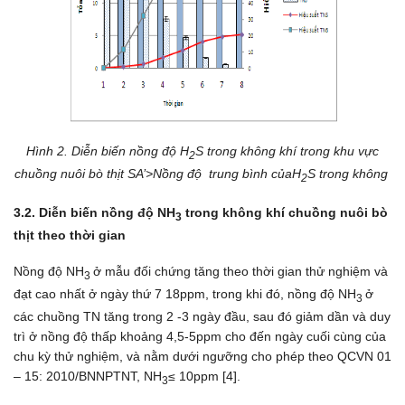
Hình 2. Diễn biến nồng độ H
S trong không khí trong khu vực
2
chuồng nuôi bò thịt SA’>Nồng độ trung bình củaH
S trong không
2
3.2. Diễn biến nồng độ NH
trong không khí chuồng nuôi bò
3
thịt theo thời gian
Nồng độ NH
ở mẫu đối chứng tăng theo thời gian thử nghiệm và
3
đạt cao nhất ở ngày thứ 7 18ppm, trong khi đó, nồng độ NH
ở
3
các chuồng TN tăng trong 2 -3 ngày đầu, sau đó giảm dần và duy
trì ở nồng độ thấp khoảng 4,5-5ppm cho đến ngày cuối cùng của
chu kỳ thử nghiệm, và nằm dưới ngưỡng cho phép theo QCVN 01
– 15: 2010/BNNPTNT, NH
≤ 10ppm [4].
3