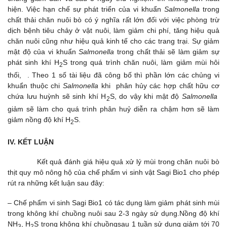
hiện. Việc hạn chế sự phát triển của vi khuẩn
Salmonella
trong
chất thải chăn nuôi bò có ý nghĩa rất lớn đối với việc phòng trừ
dịch bệnh tiêu chảy ở vật nuôi, làm giảm chi phí, tăng hiệu quả
chăn nuôi cũng như hiệu quả kinh tế cho các trang trại. Sự giảm
mật độ của vi khuẩn
Salmonella
trong chất thải sẽ làm giảm sự
phát sinh khí H
S trong quá trình chăn nuôi, làm giảm mùi hôi
2
thối, . Theo 1 số tài liệu đã công bố thì phần lớn các chủng vi
khuẩn thuộc chi
Salmonella
khi phân hủy các hợp chất hữu cơ
chứa lưu huỳnh sẽ sinh khí H
S, do vậy khi mật độ
Salmonella
2
giảm sẽ làm cho quá trình phân huỷ diễn ra chậm hơn sẽ làm
giảm nồng độ khí H
S.
2
IV. KẾT LUẬN
Kết quả đánh giá hiệu quả xử lý mùi trong chăn nuôi bò
thịt quy mô nông hộ của chế phẩm vi sinh vật Sagi Bio1 cho phép
rút ra những kết luận sau đây:
– Chế phẩm vi sinh Sagi Bio1 có tác dụng làm giảm phát sinh mùi
trong không khí chuồng nuôi sau 2-3 ngày sử dụng.Nồng độ khí
NH
, H
S trong không khí chuồngsau 1 tuần sử dụng giảm tới 70
3
2