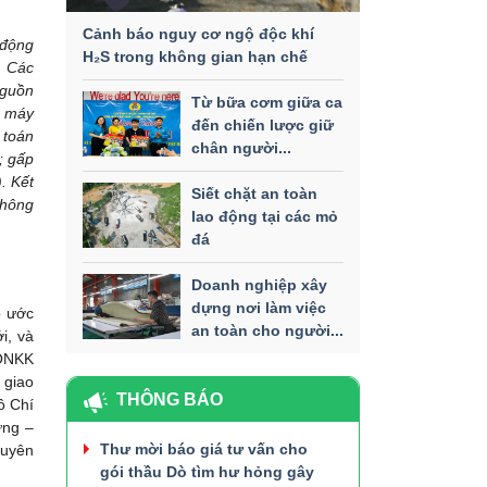
Cảnh báo nguy cơ ngộ độc khí
 động
H₂S trong không gian hạn chế
. Các
nguồn
Từ bữa cơm giữa ca
à máy
đến chiến lược giữ
 toán
chân người...
; gấp
. Kết
Siết chặt an toàn
không
lao động tại các mỏ
đá
Doanh nghiệp xây
dựng nơi làm việc
o ước
an toàn cho người...
i, và
 ÔNKK
 giao
THÔNG BÁO
ồ Chí
ững –
Thư mời báo giá tư vấn cho
xuyên
gói thầu Dò tìm hư hỏng gây