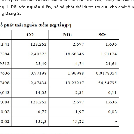
2
2
ng 1. Đối với nguồn diện, h
ệ số phát thải được tra cứu cho chất ô 
ong
Bảng 2.