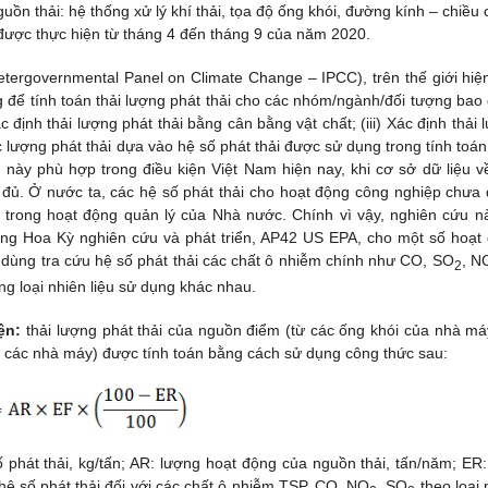
guồn thải: hệ thống xử lý khí thải, tọa độ ống khói, đường kính – chiều 
 được thực hiện từ tháng 4 đến tháng 9 của năm 2020.
netergovernmental Panel on Climate Change – IPCC), trên thế giới hiệ
để tính toán thải lượng phát thải cho các nhóm/ngành/đối tượng bao
ác định thải lượng phát thải bằng cân bằng vật chất; (iii) Xác định thải
 lượng phát thải dựa vào hệ số phát thải được sử dụng trong tính toán
ày phù hợp trong điều kiện Việt Nam hiện nay, khi cơ sở dữ liệu v
 đủ. Ở nước ta, các hệ số phát thải cho hoạt động công nghiệp chưa
 trong hoạt động quản lý của Nhà nước. Chính vì vậy, nghiên cứu n
ờng Hoa Kỳ nghiên cứu và phát triển, AP42 US EPA, cho một số hoạt
dùng tra cứu hệ số phát thải các chất ô nhiễm chính như CO, SO
, N
2
ng loại nhiên liệu sử dụng khác nhau.
ện:
thải lượng phát thải của nguồn điểm (từ các ống khói của nhà má
ại các nhà máy) được tính toán bằng cách sử dụng công thức sau:
 phát thải, kg/tấn; AR: lượng hoạt động của nguồn thải, tấn/năm; ER:
hệ số phát thải đối với các chất ô nhiễm TSP, CO, NO
, SO
theo loại 