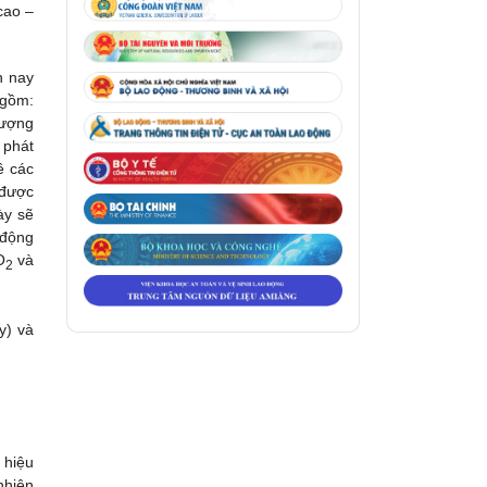
cao –
n nay
 gồm:
 lượng
 phát
ề các
 được
ày sẽ
 động
O
và
2
y) và
 hiệu
nhiên