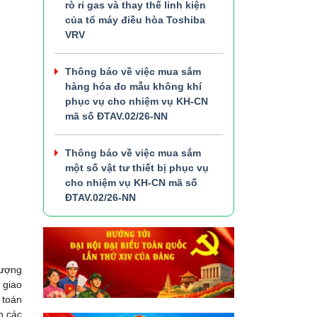
rò rỉ gas và thay thế linh kiện
của tổ máy điều hòa Toshiba
VRV
Thông báo về việc mua sắm
hàng hóa đo mẫu không khí
phục vụ cho nhiệm vụ KH-CN
mã số ĐTAV.02/26-NN
Thông báo về việc mua sắm
một số vật tư thiết bị phục vụ
cho nhiệm vụ KH-CN mã số
ĐTAV.02/26-NN
lượng
 giao
 toán
n các