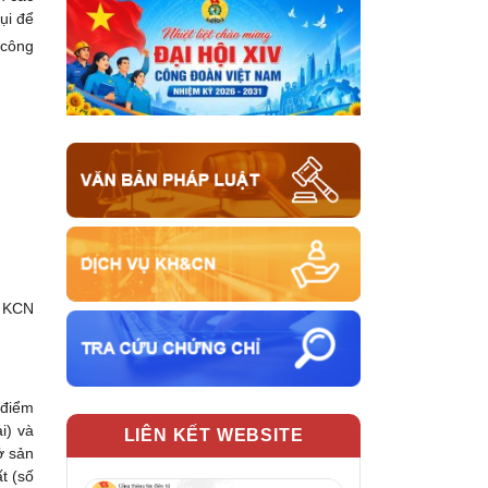
ụi để
 công
g KCN
 điểm
i) và
LIÊN KẾT WEBSITE
ở sản
t (số