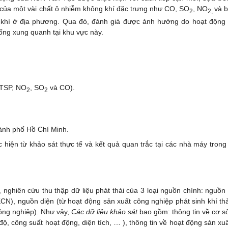
i của một vài chất ô nhiễm không khí đặc trưng như CO, SO
, NO
và b
2
­2,
g khí ở địa phương. Qua đó, đánh giá được ảnh hưởng do hoạt động
ống xung quanh tại khu vực này.
(TSP, NO
, SO
và CO).
2
2
nh phố Hồ Chí Minh.
c hiện từ khảo sát thực tế và kết quả quan trắc tại các nhà máy tron
 nghiên cứu thu thập dữ liệu phát thải của 3 loại nguồn chính: nguồn
KCN), nguồn diện (từ hoạt động sản xuất công nghiệp phát sinh khí thả
ông nghiệp). Như vậy,
Các dữ liệu khảo sát
bao gồm: thông tin về cơ s
 độ, công suất hoạt động, diện tích, … ), thông tin về hoạt động sản xuấ