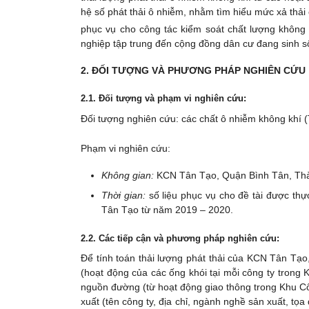
hệ số phát thải ô nhiễm, nhằm tìm hiểu mức xả thả
phục vụ cho công tác kiểm soát chất lượng khôn
nghiệp tập trung đến cộng đồng dân cư đang sinh s
2. ĐỐI TƯỢNG VÀ PHƯƠNG PHÁP NGHIÊN CỨU
2.1. Đối tượng và phạm vi nghiên cứu:
Đối tượng nghiên cứu: các chất ô nhiễm không khí 
Phạm vi nghiên cứu:
Không gian:
KCN Tân Tạo, Quận Bình Tân, Thà
Thời gian:
số liệu phục vụ cho đề tài được thự
Tân Tạo từ năm 2019 – 2020.
2.2. Các tiếp cận và phương pháp nghiên cứu:
Để tính toán thải lượng phát thải của KCN Tân Tạo,
(hoạt động của các ống khói tại mỗi công ty trong 
nguồn đường (từ hoạt động giao thông trong Khu C
xuất (tên công ty, địa chỉ, ngành nghề sản xuất, tọa