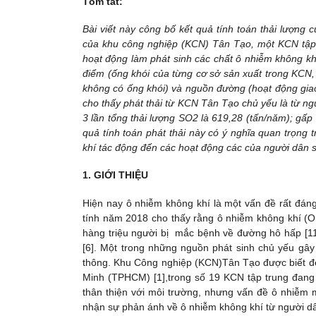
Tóm tắt:
Bài viết này công bố kết quả tính toán thải lượng
của khu công nghiệp (KCN) Tân Tạo, một KCN tập
hoạt động làm phát sinh các chất ô nhiễm không kh
điểm (ống khói của từng cơ sở sản xuất trong KCN, 
không có ống khói) và nguồn đường (hoạt động giao t
cho thấy phát thải từ KCN Tân Tạo chủ yếu là từ ng
3 lần tổng thải lượng SO2 là 619,28 (tấn/năm); gấp
quả tính toán phát thải này có ý nghĩa quan trọng
khí tác động đến các hoạt động các của người dân 
1. GIỚI THIỆU
Hiện nay ô nhiễm không khí là một vấn đề rất đáng
tính năm 2018 cho thấy rằng ô nhiễm không khí (ON
hàng triệu người bị mắc bệnh về đường hô hấp [1
[6]. Một trong những nguồn phát sinh chủ yếu gây
thông. Khu Công nghiệp (KCN)Tân Tạo được biết đế
Minh (TPHCM) [1],trong số 19 KCN tập trung đang
thân thiện với môi trường, nhưng vấn đề ô nhiễm 
nhận sự phản ánh về ô nhiễm không khí từ người 