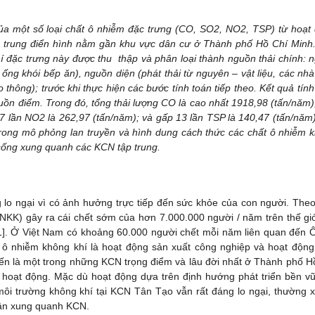
 của một số loại chất ô nhiễm đặc trưng (CO, SO2, NO2, TSP) từ hoạt
 trung điển hình nằm gần khu vực dân cư ở Thành phố Hồ Chí Minh
í đặc trưng này được thu thập và phân loại thành nguồn thải chính: 
ống khói bếp ăn), nguồn diện (phát thải từ nguyên – vật liệu, các nh
hông); trước khi thực hiện các bước tính toán tiếp theo. Kết quả tính
uồn điểm. Trong đó, tổng thải lượng CO là cao nhất 1918,98 (tấn/năm)
 7 lần NO2 là 262,97 (tấn/năm); và gấp 13 lần TSP là 140,47 (tấn/năm)
 trong mô phỏng lan truyền và hình dung cách thức các chất ô nhiễm 
sống xung quanh các KCN tập trung.
 lo ngại vì có ảnh hưởng trực tiếp đến sức khỏe của con người. The
KK) gây ra cái chết sớm của hơn 7.000.000 người / năm trên thế giớ
1]. Ở Việt Nam có khoảng 60.000 người chết mỗi năm liên quan đến
 ô nhiễm không khí là hoạt động sản xuất công nghiệp và hoạt động
n là một trong những KCN trọng điểm và lâu đời nhất ở Thành phố H
 hoạt động. Mặc dù hoạt động dựa trên định hướng phát triển bền v
môi trường không khí tại KCN Tân Tạo vẫn rất đáng lo ngại, thường 
dân xung quanh KCN.