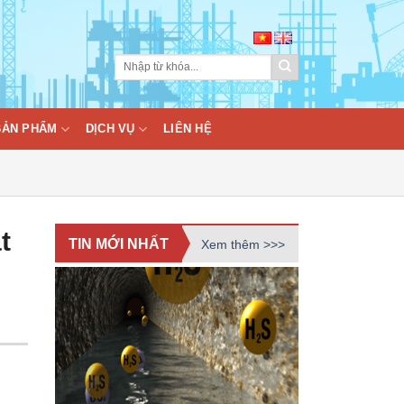
BẢN PHẨM
DỊCH VỤ
LIÊN HỆ
t
TIN MỚI NHẤT
Xem thêm >>>