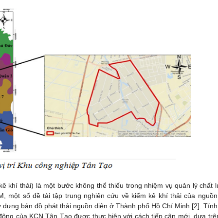
 kê khí thải) là một bước không thể thiếu trong nhiệm vụ quản lý chất 
, một số đề tài tập trung nghiên cứu về kiểm kê khí thải của nguồn
ây dựng bản đồ phát thải nguồn diện ở Thành phố Hồ Chí Minh [2]. Tính
t động của KCN Tân Tạo được thực hiện với cách tiếp cận mới, dựa trê