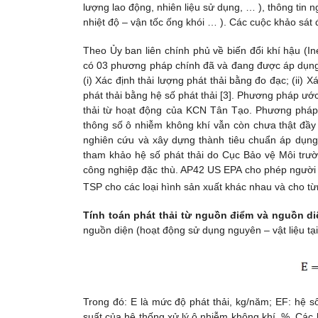
lượng lao động, nhiên liệu sử dụng, … ), thông tin n
nhiệt độ – vận tốc ống khói … ). Các cuộc khảo sát
Theo Ủy ban liên chính phủ về biến đổi khí hậu (I
có 03 phương pháp chính đã và đang được áp dụng 
(i) Xác định thải lượng phát thải bằng đo đạc; (ii) X
phát thải bằng hệ số phát thải [3]. Phương pháp ước
thải từ hoạt động của KCN Tân Tạo. Phương pháp n
thông số ô nhiễm không khí vẫn còn chưa thật đầy
nghiên cứu và xây dựng thành tiêu chuẩn áp dụng
tham khảo hệ số phát thải do Cục Bảo vệ Môi trư
công nghiệp đặc thù. AP42 US EPA cho phép người 
TSP cho các loại hình sản xuất khác nhau và cho từ
Tính toán phát thải từ nguồn điểm và nguồn di
nguồn diện (hoạt động sử dụng nguyên – vật liệu t
Trong đó: E là mức độ phát thải, kg/năm; EF: hệ số
suất của hệ thống xử lý ô nhiễm không khí, %. Các 