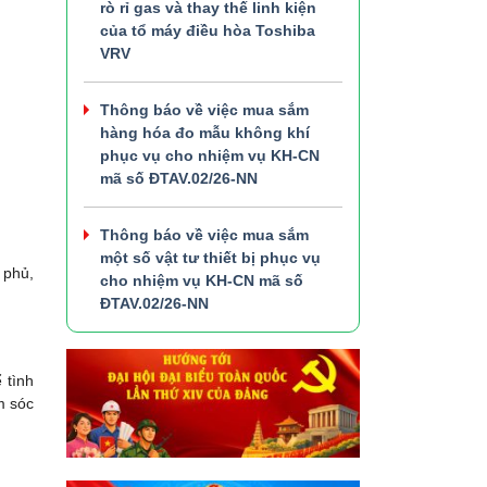
rò rỉ gas và thay thế linh kiện
của tổ máy điều hòa Toshiba
VRV
Thông báo về việc mua sắm
hàng hóa đo mẫu không khí
phục vụ cho nhiệm vụ KH-CN
mã số ĐTAV.02/26-NN
Thông báo về việc mua sắm
một số vật tư thiết bị phục vụ
h phủ,
cho nhiệm vụ KH-CN mã số
ĐTAV.02/26-NN
 tình
m sóc