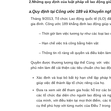
2.Những quy định của luật pháp về lao động giú
a.Quy định tại Công ước 189 và Khuyến ngh
Tháng 9/2013, Tổ chức Lao động quốc tế (ILO) đ
gia đình. Công ước 189 khẳng định lao động giúp 
– Thời giờ làm việc tương tự như các loại lao
– Hạn chế việc trả công bằng hiện vật
– Thông tin rõ ràng về quyền và điều kiện làm
Quyền được thương lượng tập thể Cùng với việc
phủ nên làm để cải thiện các tiêu chuẩn cho lao độ
Xác định và loại bỏ bất kỳ hạn chế lập pháp
giúp việc để thành lập tổ chức riêng của họ.
Đưa ra xem xét để tham gia hoặc hỗ trợ các bi
các tổ chức đại diện cho người lao động và 
của mình, với điều kiện tại mọi thời điểm, các
cụ thể phù hợp với từng nước của Điều 7 trong 