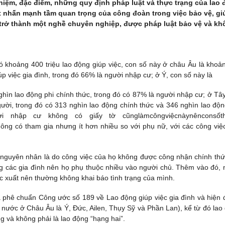
niệm, đặc điểm, những quy định pháp luật và thực trạng của lao 
ết nhấn mạnh tầm quan trọng của công đoàn trong việc bảo vệ, gi
ể trở thành một nghề chuyên nghiệp, được pháp luật bảo vệ và k
 có khoảng 400 triệu lao động giúp việc, con số này ở châu Âu là khoả
iúp việc gia đình, trong đó 66% là người nhập cư; ở Ý, con số này là
nghìn lao động phi chính thức, trong đó có 87% là người nhập cư; ở Tâ
người, trong đó có 313 nghìn lao động chính thức và 346 nghìn lao độn
 nhập cư không có giấy tờ cũnglàmcôngviệcnàynênconsốth
n ông có tham gia nhưng ít hơn nhiều so với phụ nữ, với các công việ
ng, nguyên nhân là do công việc của họ không được công nhận chính thứ
g các gia đình nên họ phụ thuộc nhiều vào người chủ. Thêm vào đó, 
rục xuất nên thường không khai báo tình trạng của mình.
 phê chuẩn Công ước số 189 về Lao động giúp việc gia đình và hiện 
 nước ở Châu Âu là Ý, Đức, Ailen, Thụy Sỹ và Phần Lan), kể từ đó lao 
g và không phải là lao động “hạng hai”.