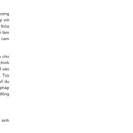
lượng
p với
 thỏa
 làm
n cam
h cho
chính
ể vào
. Tuy
Ví dụ
 pháp
động
n sinh