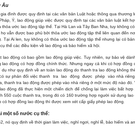
u Âu
c gia đình được quy định tại các văn bản Luật hoặc thông qua thương 
 Pháp, Ý, lao động giúp việc được quy định tại các văn bản luật kết hợ
là thỏa ước lao động tập thể. Tại Hà Lan và Tây Ban Nha, tuy không có
, họ vẫn được bao phủ bởi thỏa ước lao động tập thể liên quan đến nơi
 Tại Ai len, tuy không có thỏa ước lao động tập thể nhưng lại có bả
 cụ thể các điều kiện về lao động và bảo hiểm xã hội.
ật lao động có bao gồm lao động giúp việc. Tuy nhiên, sự bảo vệ dàn
ng lao động có hợp đồng chính thức. Nhưng ngay cả khi có hợp đồng 
ví dụ như quy định về an toàn lao động do thanh tra lao động không th
n có sự phản đối việc thanh tra lao động được phép vào nhà riêng
 thanh tra lao động được phép vào nhà riêng ở một mức độ nào đó. 
ao động đã thực hiện một chiến dịch để chống lại làm việc bất hợp
ành 550 cuộc thanh tra, trong đó có 160 trường hợp người sử dụng lao 
o có hợp đồng lao động thì được xem xét cấp giấy phép lao động.
ại một số nước cụ thể:
62, nó quy định về thời gian làm việc, nghỉ ngơi, nghỉ lễ, bảo hiểm và a