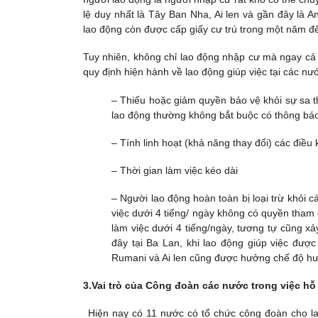
lệ duy nhất là Tây Ban Nha, Ai len và gần đây là
lao động còn được cấp giấy cư trú trong một năm để
Tuy nhiên, không chỉ lao động nhập cư mà ngay cả
quy định hiện hành về lao động giúp việc tại các n
– Thiếu hoặc giảm quyền bảo vệ khỏi sự sa t
lao động thường không bắt buộc có thông bá
– Tính linh hoạt (khả năng thay đổi) các điều
– Thời gian làm việc kéo dài
– Người lao động hoàn toàn bị loại trừ khỏi cá
việc dưới 4 tiếng/ ngày không có quyền tham gi
làm việc dưới 4 tiếng/ngày, tương tự cũng xả
đây tại Ba Lan, khi lao động giúp việc được
Rumani và Ai len cũng được hưởng chế độ hưu
3.Vai trò của Công đoàn các nước trong việc hỗ 
Hiện nay có 11 nước có tổ chức công đoàn cho la