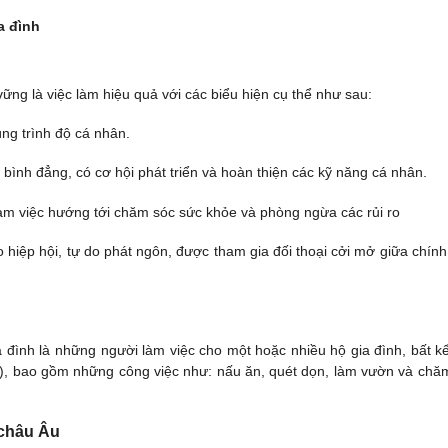
a đình
vững là việc làm hiệu quả với các biểu hiện cụ thể như sau:
ng trình độ cá nhân.
bình đẳng, có cơ hội phát triển và hoàn thiện các kỹ năng cá nhân.
i làm việc hướng tới chăm sóc sức khỏe và phòng ngừa các rủi ro
do hiệp hội, tự do phát ngôn, được tham gia đối thoại cởi mở giữa chín
đình là những người làm việc cho một hoặc nhiều hộ gia đình, bất kể
cư), bao gồm những công việc như: nấu ăn, quét dọn, làm vườn và chă
 châu Âu