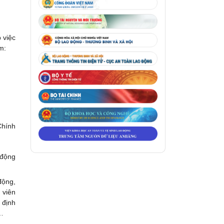
 việc
m:
Chính
động
ộng,
 viên
 định
m…