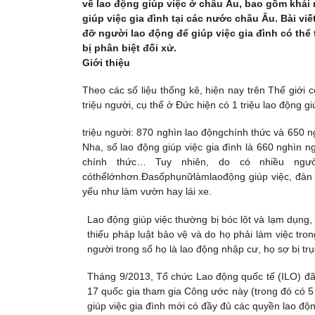
về lao động giúp việc ở châu Âu, bao gồm khái 
giúp việc gia đình tại các nước châu Âu. Bài vi
đỡ người lao động để giúp việc gia đình có th
bị phân biệt đối xử.
Giới thiệu
Theo các số liệu thống kê, hiện nay trên Thế giới
triệu người, cụ thể ở Đức hiện có 1 triệu lao động g
triệu người: 870 nghìn lao độngchính thức và 650 
Nha, số lao động giúp việc gia đình là 660 nghìn 
chính thức… Tuy nhiên, do có nhiều người
cóthểlớnhơn.Đasốphụnữlàmlaođộng giúp việc, đà
yếu như làm vườn hay lái xe.
Lao động giúp việc thường bị bóc lột và lạm dụ
thiếu pháp luật bảo vệ và do họ phải làm việc tron
người trong số họ là lao động nhập cư, họ sợ bị t
Tháng 9/2013, Tổ chức Lao động quốc tế (ILO) đã
17 quốc gia tham gia Công ước này (trong đó có 5
giúp việc gia đình mới có đầy đủ các quyền lao độn