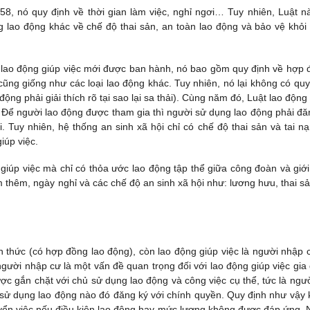
958, nó quy định về thời gian làm việc, nghỉ ngơi… Tuy nhiên, Luật na
lao động khác về chế độ thai sản, an toàn lao động và bảo vệ khỏi 
 lao động giúp việc mới được ban hành, nó bao gồm quy định về hợp 
 cũng giống như các loại lao động khác. Tuy nhiên, nó lại không có qu
ộng phải giải thích rõ tại sao lại sa thải). Cùng năm đó, Luật lao độn
i. Để người lao động được tham gia thì người sử dụng lao động phải đă
i. Tuy nhiên, hệ thống an sinh xã hội chỉ có chế độ thai sản và tai na
iúp việc.
giúp việc mà chỉ có thỏa ước lao động tập thể giữa công đoàn và giới
àm thêm, ngày nghỉ và các chế độ an sinh xã hội như: lương hưu, thai sả
thức (có hợp đồng lao động), còn lao động giúp việc là người nhập c
ười nhập cư là một vấn đề quan trọng đối với lao động giúp việc gia 
ược gắn chặt với chủ sử dụng lao động và công việc cụ thể, tức là ngườ
 sử dụng lao động nào đó đăng ký với chính quyền. Quy định như vậy 
uyển việc nếu điều kiện lao động hay mức lương không được đáp ứng. N