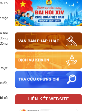
và có
ờ một
 hội
động
động
 thực
xuất,
bị cô
LIÊN KẾT WEBSITE