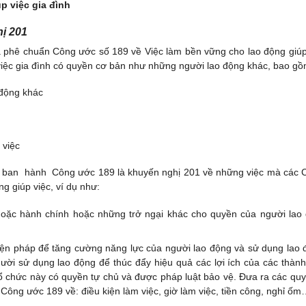
p việc gia đình
ị 201
ã phê chuẩn Công ước số 189 về Việc làm bền vững cho lao động giúp
việc gia đình có quyền cơ bản như những người lao động khác, bao gồ
 động khác
 việc
 ban hành Công ước 189 là khuyến nghị 201 về những việc mà các 
ng giúp việc, ví dụ như:
 hoặc hành chính hoặc những trở ngại khác cho quyền của người lao 
ện pháp để tăng cường năng lực của người lao động và sử dụng lao đ
người sử dụng lao động để thúc đẩy hiệu quả các lợi ích của các thành
 tổ chức này có quyền tự chủ và được pháp luật bảo vệ. Đưa ra các quy
Công ước 189 về: điều kiện làm việc, giờ làm việc, tiền công, nghỉ ố