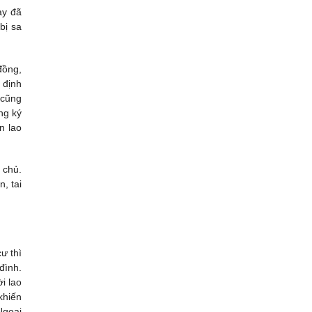
̀y đã
bị sa
đồng,
y định
g cũng
ng ký
̣n lao
 chủ.
n, tai
ư thì
đình.
i lao
khiến
goại