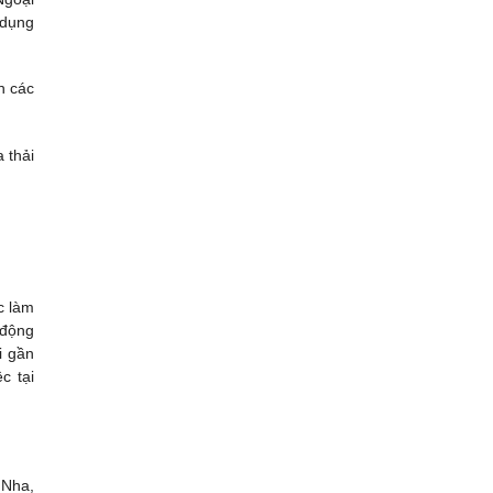
 dụng
h các
 thải
ệc làm
động
i gần
 tại
 Nha,