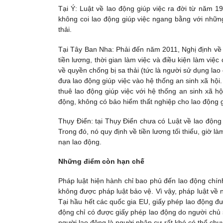
Tại Ý: Luật về lao động giúp việc ra đời từ năm 1
không coi lao động giúp việc ngang bằng với những 
thải.
Tại Tây Ban Nha: Phải đến năm 2011, Nghị định về
tiền lương, thời gian làm việc và điều kiện làm việc
về quyền chống bị sa thải (tức là người sử dụng lao đ
đưa lao động giúp việc vào hệ thống an sinh xã hộ
thuê lao động giúp việc với hệ thống an sinh xã hộ
động, không có bảo hiểm thất nghiệp cho lao động g
Thụy Điển: tại Thụy Điển chưa có Luật về lao động 
Trong đó, nó quy định về tiền lương tối thiểu, giờ l
nạn lao động.
Những điểm còn hạn chế
Pháp luật hiện hành chỉ bao phủ đến lao động chính 
không được pháp luật bảo vệ. Vì vậy, pháp luật về ng
Tại hầu hết các quốc gia EU, giấy phép lao động đ
động chỉ có được giấy phép lao động do người chủ
người lao động là người nhập cư rất khó có thể ch