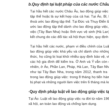
b.Quy định tại luật pháp của các nước Châ
Tại hầu hết các nước Châu Âu, lao động giúp việ
tập thể hoặc là sự kết hợp của cả hai. Tại Áo, Bỉ,
thoả ước lao động tập thể. Tại Đức và Thụy Điển 
ước lao động tập thể dành cho lao động giúp việc
việc (Tây Ban Nha) hoặc lĩnh vực vệ sinh (Hà Lan).
kết chung do các đối tác xã hội thực hiện, quy định
Tại hầu hết các nước, phạm vi điều chỉnh của Lu
lao động giúp việc khá yếu và chỉ dành cho nhữ
thức, họ cũng bị loại khỏi nhiều quy định bảo vệ, 
các hộ gia đình để kiểm tra. Ở Anh và Ý vẫn cò
nhiên, ở Áo, Phần Lan, Pháp, Hà Lan, Tây Ban Nha,
như tại Tây Ban Nha, trong năm 2012, thanh tra l
trong lao động giúp việc: trong 8 tháng họ tiến h
bị phạt và những người làm việc trên 6 tháng mà k
·Quy định pháp luật về lao động giúp việc t
Tại Áo: Luật về lao động giúp việc ra đời từ năm 19
xã hội, an toàn lao động và chống lạm dụng.