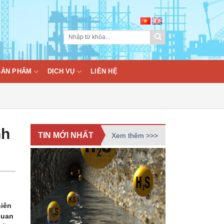
BẢN PHẨM
DỊCH VỤ
LIÊN HỆ
nh
TIN MỚI NHẤT
Xem thêm >>>
hiên
quan