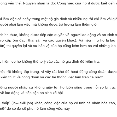
o động yếu thế. Nguyên nhân là do: Công việc của họ ít được biết đến 
 làm việc cả ngày trong một hộ gia đình và nhiều người chỉ làm vài gi
người phải làm việc mà không được trả lương làm thêm giờ
 chính thức, không được tiếp cận quyền về người lao động và an sinh xã
u, trợ cấp ốm đau, thai sản và các quyền khác). Và nếu như họ là lao 
ản) thì quyền lợi và sự bảo vệ của họ cũng kém hơn so với những lao 
c hiện, do họ không thể tự ý vào các hộ gia đình để kiểm tra.
việc rất không tập trung, vì vậy rất khó để hoạt động công đoàn được
 kiến thức về công đoàn và các hệ thống việc làm trên cả nước.
những người nhập cư không giấy tờ. Họ luôn sống trong nỗi sợ bị trục 
 lao động và tiếp cận an sinh xã hội.
thấp” (low-skill job) khác, công việc của họ có tính cá nhân hóa cao, 
 nữ” do có đa số phụ nữ làm công việc này.