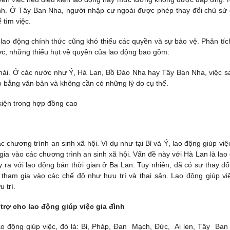
 Anh. Ở Tây Ban Nha, người nhập cư ngoài được phép thay đổi chủ sử
 tìm việc.
 lao động chính thức cũng khó thiếu các quyền và sự bảo vệ. Phân tíc
ước, những thiếu hụt về quyền của lao động bao gồm:
hải. Ở các nước như Ý, Hà Lan, Bồ Đào Nha hay Tây Ban Nha, việc sa
o bằng văn bản và không cần có những lý do cụ thể.
 kiện trong hợp đồng cao
c chương trình an sinh xã hội. Ví dụ như tại Bỉ và Ý, lao động giúp vi
a vào các chương trình an sinh xã hội. Vấn đề này với Hà Lan là lao 
y ra với lao động bán thời gian ở Ba Lan. Tuy nhiên, đã có sự thay đổ
 tham gia vào các chế độ như hưu trí và thai sản. Lao động giúp việc
 trí.
trợ cho lao động giúp việc gia đình
o động giúp việc, đó là: Bỉ, Pháp, Đan Mạch, Đức, Ai len, Tây Ban