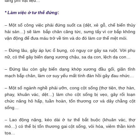
lãng phí vật liệu…
* Làm việc ở tư thế đứng
:
– Một số công việc phải đứng suốt ca (dệt, xẻ gỗ, chế biến thủy
hải sản…) sẽ làm bắp chân căng tức, sưng tấy vì cơ bắp không
vận động để đưa máu trở về tim và do đó làm cơ thể mệt mỏi.
– Đứng lâu, gây áp lực ổ bụng, có nguy cơ gây sa ruột. Với phụ
nữ, có thể gây biến dạng xương chậu, sa dạ con, lệch dạ con…
– Đứng lâu còn gây biến dạng khớp xương đầu gối, giãn tĩnh
mạch bắp chân, làm cơ suy yếu mất tính đàn hồi gây đau nhức…
– Một số ngành nghề phải ưỡn, cong cột sống (thợ tiện, thợ hàn,
phay, khuân vác, dệt…) làm cho cột sống bị vẹo, gây rối loạn
chức năng hô hấp, tuần hoàn, tổn thương cơ và dây chằng cột
sống…
– Lao động nặng, kéo dài ở tư thế bắt buộc (khuân vác, thợ
mỏ…) có thể bị tổn thương gai cột sống, vôi hóa, viêm thần kinh
tọa…