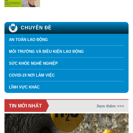
CHUYÊN ĐỀ
AN TOÀN LAO ĐỘNG
MÔI TRƯỜNG VÀ ĐIỀU KIỆN LAO ĐỘNG
SỨC KHỎE NGHỀ NGHIỆP
COVID-19 NƠI LÀM VIỆC
LĨNH VỰC KHÁC
TIN MỚI NHẤT
Xem thêm >>>