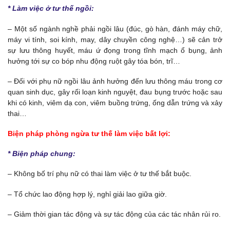
* Làm việc ở tư thế ngồi:
– Một số ngành nghề phải ngồi lâu (đúc, gò hàn, đánh máy chữ,
máy vi tính, soi kính, may, dây chuyền công nghệ…) sẽ cản trở
sự lưu thông huyết, máu ứ đọng trong tĩnh mạch ổ bụng, ảnh
hưởng tới sự co bóp nhu động ruột gây tóa bón, trĩ…
– Đối với phụ nữ ngồi lâu ảnh hưởng đến lưu thông máu trong cơ
quan sinh dục, gây rối loạn kinh nguyệt, đau bụng trước hoặc sau
khi có kinh, viêm dạ con, viêm buồng trứng, ống dẫn trứng và xảy
thai…
Biện pháp phòng ngừa tư thế làm việc bất lợi:
* Biện pháp chung:
– Không bố trí phụ nữ có thai làm việc ở tư thế bắt buộc.
– Tổ chức lao động hợp lý, nghỉ giải lao giữa giờ.
– Giảm thời gian tác động và sự tác động của các tác nhân rủi ro.