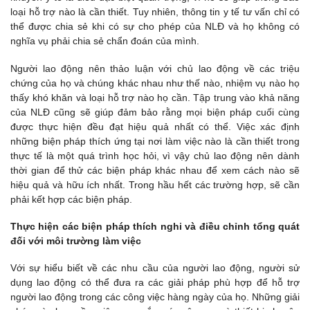
loại hỗ trợ nào là cần thiết. Tuy nhiên, thông tin y tế tư vấn chỉ có
thể được chia sẻ khi có sự cho phép của NLĐ và họ không có
nghĩa vụ phải chia sẻ chẩn đoán của mình.
Người lao động nên thảo luận với chủ lao động về các triệu
chứng của họ và chúng khác nhau như thế nào, nhiệm vụ nào họ
thấy khó khăn và loại hỗ trợ nào họ cần. Tập trung vào khả năng
của NLĐ cũng sẽ giúp đảm bảo rằng mọi biện pháp cuối cùng
được thực hiện đều đạt hiệu quả nhất có thể. Việc xác định
những biện pháp thích ứng tại nơi làm việc nào là cần thiết trong
thực tế là một quá trình học hỏi, vì vậy chủ lao động nên dành
thời gian để thử các biện pháp khác nhau để xem cách nào sẽ
hiệu quả và hữu ích nhất. Trong hầu hết các trường hợp, sẽ cần
phải kết hợp các biện pháp.
Thực hiện các biện pháp thích nghi và điều chỉnh tổng quát
đối với môi trường làm việc
Với sự hiểu biết về các nhu cầu của người lao động, người sử
dụng lao động có thể đưa ra các giải pháp phù hợp để hỗ trợ
người lao động trong các công việc hàng ngày của họ. Những giải