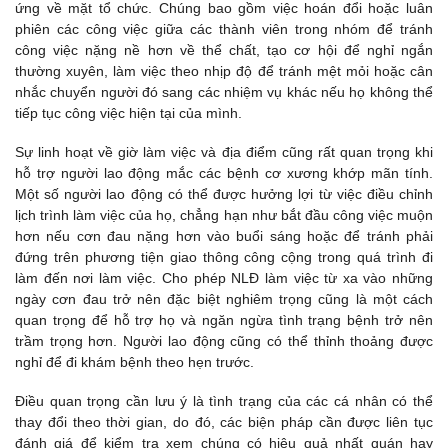
ứng về mặt tổ chức. Chúng bao gồm việc hoán đổi hoặc luân
phiên các công việc giữa các thành viên trong nhóm để tránh
công việc nặng nề hơn về thể chất, tạo cơ hội để nghỉ ngắn
thường xuyên, làm việc theo nhịp độ để tránh mệt mỏi hoặc cân
nhắc chuyển người đó sang các nhiệm vụ khác nếu họ không thể
tiếp tục công việc hiện tại của mình.
Sự linh hoạt về giờ làm việc và địa điểm cũng rất quan trọng khi
hỗ trợ người lao động mắc các bệnh cơ xương khớp mãn tính.
Một số người lao động có thể được hưởng lợi từ việc điều chỉnh
lịch trình làm việc của họ, chẳng hạn như bắt đầu công việc muộn
hơn nếu cơn đau nặng hơn vào buổi sáng hoặc để tránh phải
đứng trên phương tiện giao thông công cộng trong quá trình đi
làm đến nơi làm việc. Cho phép NLĐ làm việc từ xa vào những
ngày cơn đau trở nên đặc biệt nghiêm trọng cũng là một cách
quan trọng để hỗ trợ họ và ngăn ngừa tình trạng bệnh trở nên
trầm trọng hơn. Người lao động cũng có thể thỉnh thoảng được
nghỉ để đi khám bệnh theo hẹn trước.
Điều quan trọng cần lưu ý là tình trạng của các cá nhân có thể
thay đổi theo thời gian, do đó, các biện pháp cần được liên tục
đánh giá để kiểm tra xem chúng có hiệu quả nhất quán hay