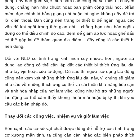
pháp này bao gồm việc mua sắm các công cụ và thiết bị chuyên
dụng, chẳng hạn như chuột hoặc bàn phím công thái học, phần
mềm đọc chính tả bằng giọng nói hoặc tai nghe không dây để trả
lời điện thoại. Bạn cũng nên trang bị thiết bị để ngăn ngừa các
vấn đề khi ngồi trong thời gian dài – chẳng hạn như bàn ngồi /
đứng có thể điều chỉnh độ cao, đệm để giảm áp lực hoặc ghế đẩu
có thể gập lại để thăm quan địa điểm – đây cũng là các thiết bị
nên dùng.
Đối với NLĐ có tình trạng kinh niên suy nhược hơn, người sử
dụng lao động có thể cần lắp đặt các thiết bị thích ứng lâu dài
như tay vịn hoặc cửa tự động. Dù sao thì người sử dụng lao động
cũng nên xem xét những thích ứng lâu dài này, vì chúng sẽ giảm
nhu cầu về những thích ứng cụ thể và cải thiện khả năng tiếp cận
và tính hòa nhập của nơi làm việc, cũng như hỗ trợ những người
lao động có thể cảm thấy không thoải mái hoặc bị kỳ thị khi yêu
cầu các biện pháp đó.
Thay đổi các công việc, nhiệm vụ và giờ làm việc
Bên cạnh các cơ sở vật chất được dùng để hỗ trợ các tình trạng
cơ xương mãn tính, ta cũng cần cân nhắc các biện pháp thích