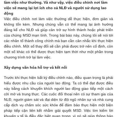
làm việc như thường. Và như vậy, việc điều chỉnh nơi làm
việc sẽ mang lại lợi ích cho cả NLĐ và người sử dụng lao
động
Việc điều chỉnh nơi làm việc thường dễ thực hiện, đơn giản và
không tốn kém. Nhưng chúng vẫn có thể mang lại ảnh hưởng
đáng kể cho NLĐ và giúp cản trở sự hình thành hoặc phát triển
của chứng MSD mạn tính. Trong bài báo này, chúng tôi sẽ nói tới
các nhân tố thành công chính mà bạn cần cân nhắc khi thực hiện
điều chỉnh. Một số thay đổi sẽ cần phải được trở nên cố định, còn
một số khác có thể được thực hiện tạm thời như một phần trong
chương trình trở lại làm việc.
Xây dựng văn hóa hỗ trợ và kết nối
Trước khi thực hiện bất kỳ điều chỉnh nào, điều quan trọng là phải
hiểu được nhu cầu của người lao động. Ta có thể đạt được điều
này bằng cách khuyến khích người lao động giao tiếp một cách
cởi mở và trung thực. Các cuộc đối thoại nên có sự tham gia của
NLĐ, người giám sát và đại diện từ đội ngũ nhân sự và nhà cung
cấp dịch vụ chăm sóc sức khỏe để đảm bảo thực hiện một biện
pháp tiếp cận liên kết nhằm giải quyết MSD. Việc tìm kiếm lời
khuyên y tế là điều đặc biệt quan trọng, vì nó sẽ giúp thông báo