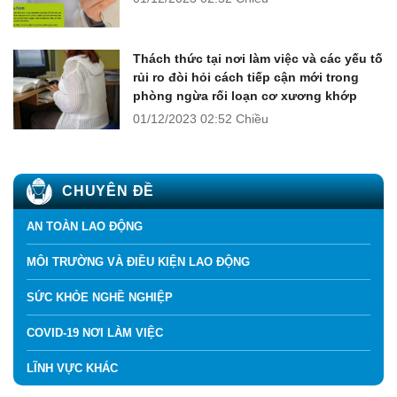
Thách thức tại nơi làm việc và các yếu tố
rủi ro đòi hỏi cách tiếp cận mới trong
phòng ngừa rối loạn cơ xương khớp
01/12/2023
02:52 Chiều
CHUYÊN ĐỀ
AN TOÀN LAO ĐỘNG
MÔI TRƯỜNG VÀ ĐIỀU KIỆN LAO ĐỘNG
SỨC KHỎE NGHỀ NGHIỆP
COVID-19 NƠI LÀM VIỆC
LĨNH VỰC KHÁC