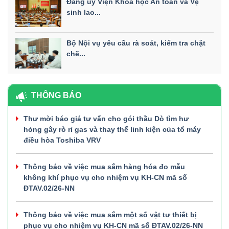
Đảng ủy Viện Khoa học An toàn và Vệ
sinh lao...
Bộ Nội vụ yêu cầu rà soát, kiểm tra chặt
chẽ...
THÔNG BÁO
Thư mời báo giá tư vấn cho gói thầu Dò tìm hư
hỏng gây rò rỉ gas và thay thế linh kiện của tổ máy
điều hòa Toshiba VRV
Thông báo về việc mua sắm hàng hóa đo mẫu
không khí phục vụ cho nhiệm vụ KH-CN mã số
ĐTAV.02/26-NN
Thông báo về việc mua sắm một số vật tư thiết bị
phục vụ cho nhiệm vụ KH-CN mã số ĐTAV.02/26-NN