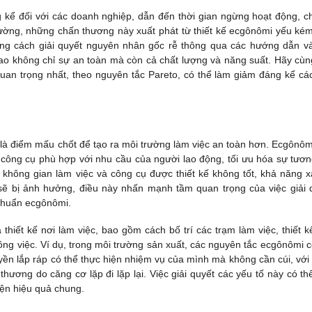
 kể đối với các doanh nghiệp, dẫn đến thời gian ngừng hoạt động, ch
hường, những chấn thương này xuất phát từ thiết kế ecgônômi yếu ké
Bằng cách giải quyết nguyên nhân gốc rễ thông qua các hướng dẫn và
ao không chỉ sự an toàn mà còn cả chất lượng và năng suất. Hãy cùn
uan trọng nhất, theo nguyên tắc Pareto, có thể làm giảm đáng kể cá
là điểm mấu chốt để tạo ra môi trường làm việc an toàn hơn. Ecgônômi
 công cụ phù hợp với nhu cầu của người lao động, tối ưu hóa sự tươn
 không gian làm việc và công cụ được thiết kế không tốt, khả năng x
sẽ bị ảnh hưởng, điều này nhấn mạnh tầm quan trọng của việc giải 
chuẩn ecgônômi.
iết kế nơi làm việc, bao gồm cách bố trí các trạm làm việc, thiết k
công việc. Ví dụ, trong môi trường sản xuất, các nguyên tắc ecgônômi c
n lắp ráp có thể thực hiện nhiệm vụ của mình mà không cần cúi, với
ương do căng cơ lặp đi lặp lại. Việc giải quyết các yếu tố này có th
iện hiệu quả chung.