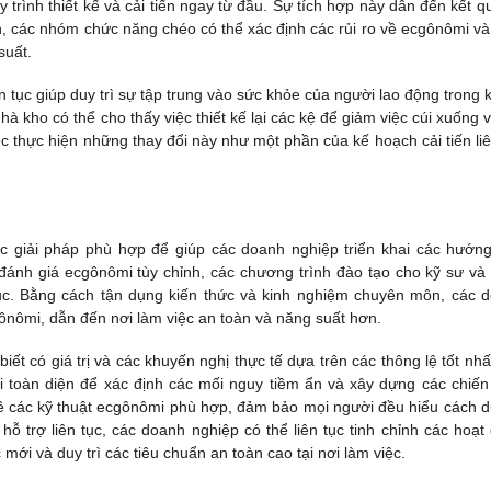
trình thiết kế và cải tiến ngay từ đầu. Sự tích hợp này dẫn đến kết q
n, các nhóm chức năng chéo có thể xác định các rủi ro về ecgônômi và
suất.
n tục giúp duy trì sự tập trung vào sức khỏe của người lao động trong kh
à kho có thể cho thấy việc thiết kế lại các kệ để giảm việc cúi xuống v
c thực hiện những thay đổi này như một phần của kế hoạch cải tiến liê
c giải pháp phù hợp để giúp các doanh nghiệp triển khai các hướn
ánh giá ecgônômi tùy chỉnh, các chương trình đào tạo cho kỹ sư và
 tục. Bằng cách tận dụng kiến ​​thức và kinh nghiệm chuyên môn, các 
gônômi, dẫn đến nơi làm việc an toàn và năng suất hơn.
ết có giá trị và các khuyến nghị thực tế dựa trên các thông lệ tốt nhấ
 toàn diện để xác định các mối nguy tiềm ẩn và xây dựng các chiến
về các kỹ thuật ecgônômi phù hợp, đảm bảo mọi người đều hiểu cách du
ỗ trợ liên tục, các doanh nghiệp có thể liên tục tinh chỉnh các hoạt
ới và duy trì các tiêu chuẩn an toàn cao tại nơi làm việc.