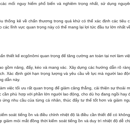
các mối nguy hiểm phổ biến và nghiêm trọng nhất, sử dụng nguyê
ệu thống kê về chấn thương trong quá khứ có thể xác định các tiêu 
các lĩnh vực quan trọng này có thể mang lại lợi tức đầu tư lớn nhất v
ẩn thiết kế ecgônômi quan trọng để tăng cường an toàn tại nơi làm việ
 bao gồm nâng, đẩy, kéo và mang vác. Xây dựng các hướng dẫn rõ ràn
ch. Xác định giới hạn trọng lượng và yêu cầu về lực mà người lao độ
ng dẫn này.
àm việc tối ưu rất quan trọng để giảm căng thẳng, cải thiện sự thoải m
iệc cần phù hợp với phần lớn người lao động, cho dù họ đang ngồi hay 
p ứng nhu cầu của từng cá nhân, thúc đẩy tư thế tốt hơn và giảm ng
iểm soát tiếng ồn và điều chỉnh nhiệt độ là điều cần thiết để có không
p giảm mỏi mắt đồng thời kiểm soát tiếng ồn và duy trì nhiệt độ dễ chị