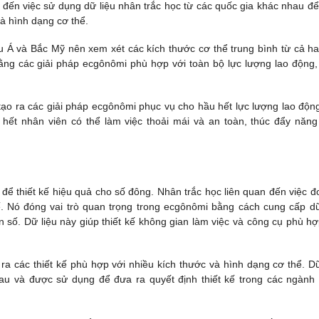
 đến việc sử dụng dữ liệu nhân trắc học từ các quốc gia khác nhau để 
và hình dạng cơ thể.
u Á và Bắc Mỹ nên xem xét các kích thước cơ thể trung bình từ cả ha
rằng các giải pháp ecgônômi phù hợp với toàn bộ lực lượng lao động,
ạo ra các giải pháp ecgônômi phục vụ cho hầu hết lực lượng lao độn
ết nhân viên có thể làm việc thoải mái và an toàn, thúc đẩy năng
t để thiết kế hiệu quả cho số đông. Nhân trắc học liên quan đến việc đ
ế. Nó đóng vai trò quan trọng trong ecgônômi bằng cách cung cấp dữ
 số. Dữ liệu này giúp thiết kế không gian làm việc và công cụ phù hợ
 ra các thiết kế phù hợp với nhiều kích thước và hình dạng cơ thể. Dữ
au và được sử dụng để đưa ra quyết định thiết kế trong các ngành