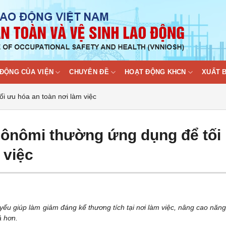
ĐỘNG CỦA VIỆN
CHUYÊN ĐỀ
HOẠT ĐỘNG KHCN
XUẤT 
i ưu hóa an toàn nơi làm việc
cgônômi thường ứng dụng để tối
 việc
 yếu giúp làm giảm đáng kể thương tích tại nơi làm việc, nâng cao năng
ả hơn.