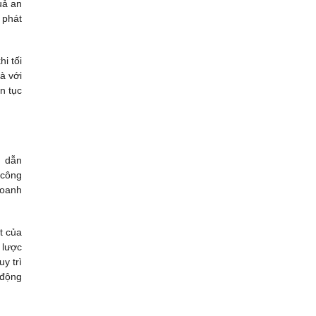
uả an
 phát
i tối
à với
n tục
g dẫn
 công
doanh
t của
 lược
y trì
 động