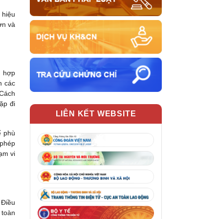
 hiệu
ơn và
g hợp
h các
 Cách
ặp đi
LIÊN KẾT WEBSITE
ể phù
 phép
ạm vi
 Điều
 toàn