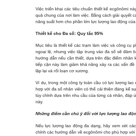
Việc triển khai các tiêu chuẩn thiết kế ecgônômi n
quả chung của nơi làm việc. Bằng cách giải quyết cá
năng suất hơn cho phần lớn lực lượng lao động của
Thiết kế cho Đa số: Quy tắc 95%
Mục tiêu là thiết kế các trạm làm việc và công cụ
ngoại lệ, nhưng việc tập trung vào đa số sẽ đảm b
hướng dẫn nếu cần thiết, dựa trên đặc điểm nhân k
tiếp cận này làm giảm khả năng xảy ra các vấn đề
lặp lại và rối loạn cơ xương.
Ví dụ, trong một công ty toàn cầu có lực lượng lao 
hợp với đa số nhân viên có thể cải thiện đáng kể s
tùy chỉnh dựa trên nhu cầu của từng cá nhân, đáp 
này.
Những điểm cần chú ý đối với lực lượng lao độ
Nếu lực lượng lao động đa dạng, hãy xem xét các
chỉnh các hướng dẫn về ecgônômi cho phù hợp với n