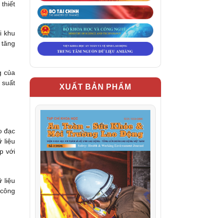
thiết
i khu
 tăng
g của
 suất
XUẤT BẢN PHẨM
o đạc
 liệu
p với
 liệu
 công