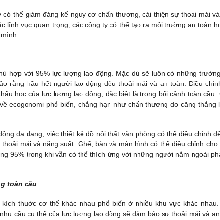
ày có thể giảm đáng kể nguy cơ chấn thương, cải thiện sự thoải mái và
c lĩnh vực quan trọng, các công ty có thể tạo ra môi trường an toàn h
 mình.
 phù hợp với 95% lực lượng lao động. Mặc dù sẽ luôn có những trườn
ảo rằng hầu hết người lao động đều thoải mái và an toàn. Điều chỉn
hẩu học của lực lượng lao động, đặc biệt là trong bối cảnh toàn cầu.
 về ecogonomi phổ biến, chẳng hạn như chấn thương do căng thẳng l
động đa dạng, việc thiết kế đồ nội thất văn phòng có thể điều chỉnh đ
ự thoải mái và năng suất. Ghế, bàn và màn hình có thể điều chỉnh cho
ứng 95% trong khi vẫn có thể thích ứng với những người nằm ngoài ph
ng toàn cầu
 kích thước cơ thể khác nhau phổ biến ở nhiều khu vực khác nhau.
hu cầu cụ thể của lực lượng lao động sẽ đảm bảo sự thoải mái và an