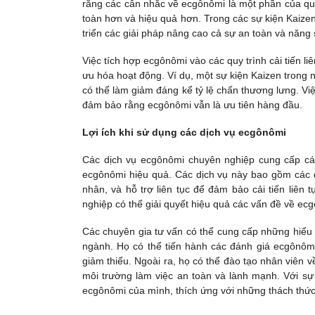
rằng các cân nhắc về ecgônômi là một phần của quy 
toàn hơn và hiệu quả hơn. Trong các sự kiện Kaize
triển các giải pháp nâng cao cả sự an toàn và năng 
Việc tích hợp ecgônômi vào các quy trình cải tiến liê
ưu hóa hoạt động. Ví dụ, một sự kiện Kaizen trong nh
có thể làm giảm đáng kể tỷ lệ chấn thương lưng. Việ
đảm bảo rằng ecgônômi vẫn là ưu tiên hàng đầu.
Lợi ích khi sử dụng các dịch vụ ecgônômi
Các dịch vụ ecgônômi chuyên nghiệp cung cấp cá
ecgônômi hiệu quả. Các dịch vụ này bao gồm các đ
nhân, và hỗ trợ liên tục để đảm bảo cải tiến liên
nghiệp có thể giải quyết hiệu quả các vấn đề về ec
Các chuyên gia tư vấn có thể cung cấp những hiểu bi
ngành. Họ có thể tiến hành các đánh giá ecgônômi
giảm thiểu. Ngoài ra, họ có thể đào tạo nhân viên 
môi trường làm việc an toàn và lành mạnh. Với sự h
ecgônômi của mình, thích ứng với những thách thức m