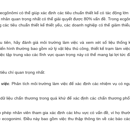
cgônômi có thể giúp xác định các tiêu chuẩn thiết kế có tác động lớn 
nhân quan trọng nhất có thể giải quyết được 80% vấn đề. Trong ecgô
 các tiêu chuẩn thiết kế thiết yếu, các doanh nghiệp có thể giảm thiể
 tiên, hãy đánh giá môi trường làm việc và xem xét số liệu thống 
ển hình thường bao gồm xử lý vật liệu thủ công, thiết kế trạm làm việc
Việc tập trung vào các lĩnh vực quan trọng này có thể mang lại lợi tức đ
tiêu chí quan trọng nhất:
 việc
.
Phân tích môi trường làm việc để xác định các nhiệm vụ có ng
dữ liệu chấn thương trong quá khứ để xác định các chấn thương phổ
phép nhân viên tham gia xác định các khu vực có vấn đề, vì họ thườ
 ecogonimi. Điều này bao gồm việc thu thập thông tin về các báo cá