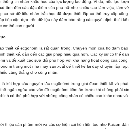
n thông tin nhân khẩu học của lực lượng lao động. Ví dụ, nếu lực lượn
c có tính đến các đặc điểm của phụ nữ như chiều cao làm việc, tầm vớ
 cơ sở dữ liệu nhân trắc học đã được thiết lập có thể truy cập công 
p tiếp cận dựa trên dữ liệu này đảm bảo rằng các quyết định thiết kế
c cơ thể con người.
tục
c vào thiết kế ecgônômi là rất quan trọng. Chuyên môn của họ đảm bảo
nh thiết kế, dẫn đến các giải pháp hiệu quả hơn. Các kỹ sư có thể đán
nômi và đề xuất các sửa đổi phù hợp với khả năng hoạt động của công t
gônômi trong một nhà máy sản xuất để thiết kế lại dây chuyền lắp ráp
thiểu căng thẳng cho công nhân.
là kết hợp các nguyên tắc ecgônômi trong giai đoạn thiết kế và phát 
thể ngăn ngừa các vấn đề ecgônômi tiềm ẩn trước khi chúng phát sin
u chỉnh có thể phù hợp với những công nhân có chiều cao khác nhau và
ới thiệu sản phẩm mới và các sự kiện cải tiến liên tục như Kaizen đả