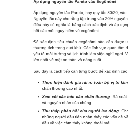
Áp dụng nguyên tắc Pareto vào Ecgônômi
Áp dụng nguyên tắc Pareto, hay quy tắc 80/20, vào e
Nguyên tắc này cho rằng tập trung vào 20% nguyên 
điều này có nghĩa là bằng cách xác định và áp dụng
hết các mối nguy hiểm về ecgônômi.
Để xác định tiêu chuẩn ecgônômi nào cần được ưu
thương tích trong quá khứ. Các lĩnh vực quan tâm đi
yếu tố môi trường và lịch trình làm việc-nghỉ ngơi. 
lớn nhất về mặt an toàn và năng suất.
Sau đây là cách tiếp cận từng bước để xác định các 
Thực hiện đánh giá rủi ro toàn bộ vị trí làm
chấn thương cao nhất.
Xem xét các báo cáo chấn thương
.
Rà soát 
và nguyên nhân của chúng.
Thu thập phản hồi của người lao động
.
Cho 
những người đầu tiên nhận thấy các vấn đề về
đầu về việc cảm thấy không thoải mái.