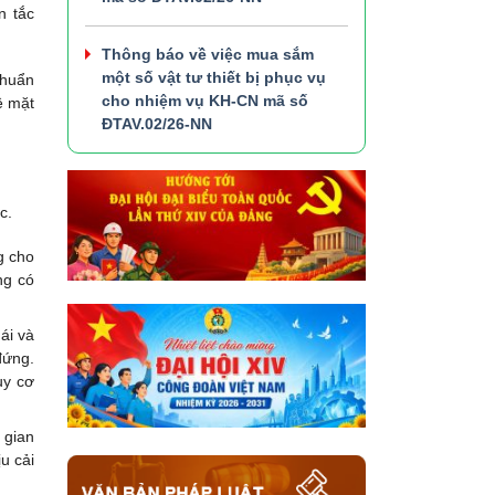
n tắc
Thông báo về việc mua sắm
một số vật tư thiết bị phục vụ
chuẩn
cho nhiệm vụ KH-CN mã số
ề mặt
ĐTAV.02/26-NN
c.
g cho
ng có
ái và
đứng.
uy cơ
 gian
u cải