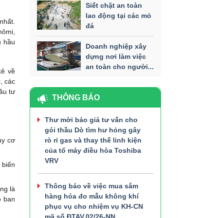
Siết chặt an toàn
lao động tại các mỏ
nhất.
đá
nômi,
u hầu
Doanh nghiệp xây
dựng nơi làm việc
an toàn cho người...
kê về
, các
ầu tư
THÔNG BÁO
Thư mời báo giá tư vấn cho
gói thầu Dò tìm hư hỏng gây
rò rỉ gas và thay thế linh kiện
uy cơ
của tổ máy điều hòa Toshiba
VRV
 biến
Thông báo về việc mua sắm
ng là
hàng hóa đo mẫu không khí
o ban
phục vụ cho nhiệm vụ KH-CN
mã số ĐTAV.02/26-NN