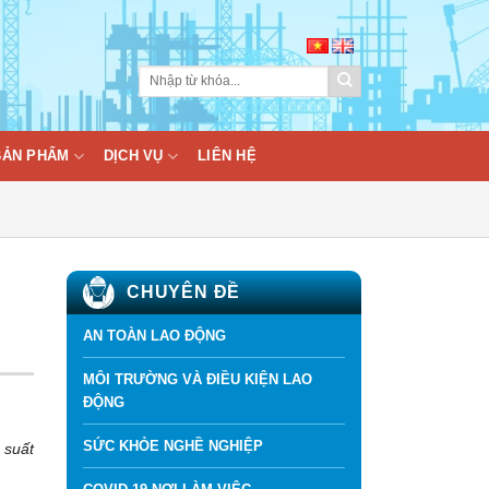
BẢN PHẨM
DỊCH VỤ
LIÊN HỆ
CHUYÊN ĐỀ
AN TOÀN LAO ĐỘNG
MÔI TRƯỜNG VÀ ĐIỀU KIỆN LAO
ĐỘNG
SỨC KHỎE NGHỀ NGHIỆP
 suất