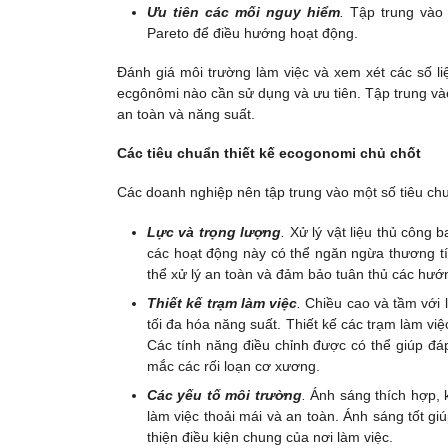
Ưu tiên các mối nguy hiểm
.
Tập trung vào 
Pareto để điều hướng hoạt động.
Đánh giá môi trường làm việc và xem xét các số li
ecgônômi nào cần sử dụng và ưu tiên. Tập trung vào 
an toàn và năng suất.
Các tiêu chuẩn thiết kế ecogonomi chủ chốt
Các doanh nghiệp nên tập trung vào một số tiêu chu
Lực và trọng lượng
.
Xử lý vật liệu thủ công
các hoạt động này có thể ngăn ngừa thương tí
thể xử lý an toàn và đảm bảo tuân thủ các hướ
Thiết kế trạm làm việc
.
Chiều cao và tầm với l
tối đa hóa năng suất. Thiết kế các trạm làm v
Các tính năng điều chỉnh được có thể giúp đá
mắc các rối loạn cơ xương.
Các yếu tố môi trường
.
Ánh sáng thích hợp, k
làm việc thoải mái và an toàn. Ánh sáng tốt giú
thiện điều kiện chung của nơi làm việc.