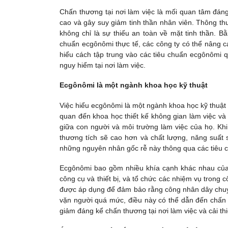
Chấn thương tại nơi làm việc là mối quan tâm đáng
cao và gây suy giảm tinh thần nhân viên. Thông t
không chỉ là sự thiếu an toàn về mặt tinh thần. 
chuẩn ecgônômi thực tế, các công ty có thể nâng c
hiểu cách tập trung vào các tiêu chuẩn ecgônômi q
nguy hiểm tại nơi làm việc.
Ecgônômi là một ngành khoa học kỹ thuật
Việc hiểu ecgônômi là một ngành khoa học kỹ thuật 
quan đến khoa học thiết kế không gian làm việc và
giữa con người và môi trường làm việc của họ. Khi
thương tích sẽ cao hơn và chất lượng, năng suất 
những nguyên nhân gốc rễ này thông qua các tiêu 
Ecgônômi bao gồm nhiều khía cạnh khác nhau của th
công cụ và thiết bị, và tổ chức các nhiệm vụ trong 
được áp dụng để đảm bảo rằng công nhân dây chuyề
vặn người quá mức, điều này có thể dẫn đến chấn th
giảm đáng kể chấn thương tại nơi làm việc và cải th