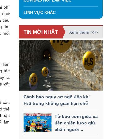
COVID-19 NƠI LÀM VIỆC
i phí
LĨNH VỰC KHÁC
m chứ
 tiêu
g tìm
TIN MỚI NHẤT
Xem thêm >>>
c mối
 liên
g tác
ảy ra
quyết
Cảnh báo nguy cơ ngộ độc khí
ế các
H₂S trong không gian hạn chế
ó thể
 hoặc
Từ bữa cơm giữa ca
ể làm
đến chiến lược giữ
chân người...