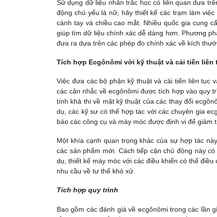
Sử dụng dữ liệu nhân trắc học có liên quan dựa trê
động chủ yếu là nữ, hãy thiết kế các trạm làm việ
cánh tay và chiều cao mắt. Nhiều quốc gia cung cấp
giúp tìm dữ liệu chính xác dễ dàng hơn. Phương phá
đưa ra dựa trên các phép đo chính xác về kích thướ
Tích hợp Ecgônômi với kỹ thuật và cải tiến liên 
Việc đưa các bộ phận kỹ thuật và cải tiến liên tụ
các cân nhắc về ecgônômi được tích hợp vào quy trì
tính khả thi về mặt kỹ thuật của các thay đổi ecgô
dụ, các kỹ sư có thể hợp tác với các chuyên gia ec
bảo các công cụ và máy móc được định vị để giảm 
Một khía cạnh quan trọng khác của sự hợp tác này 
các sản phẩm mới. Cách tiếp cận chủ động này có 
dụ, thiết kế máy móc với các điều khiển có thể điề
nhu cầu về tư thế khó xử.
Tích hợp quy trình
Bao gồm các đánh giá về ecgônômi trong các lần gi