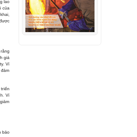
g lao
i của
khai,
 được
 rằng
h giá
y. Ví
, đảm
triển
h. Ví
 giảm
m bảo