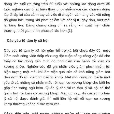
động lớn tuổi (thường trên 50 tuổi) với những lao động dưới 35
tuổi, nghiên cứu phát hiện thấy phơi nhiễm với các chuyển động
lặp đi lặp lại của cánh tay và việc di chuyển và mang vác vật nặng
đã giảm bớt, trong khi phơi nhiễm với các vị trí gây đau, mệt mỏi
lại tăng lên. Bằng chứng cũng chỉ ra rằng khi xuất hiện chấn
thương, thời gian bình phục sẽ lâu hơn [1].
– Các yếu tố tâm lý xã hội
Các yếu tố tâm lý xã hội gồm hỗ trợ xã hội chưa đầy đủ, mức
kiểm soát công việc thấp và xung đột cuộc sống-công việc đã cho
thấy có tác động đến mức độ phổ biến của bệnh rối loạn cơ
xương khớp. Nghiên cứu đã ghi nhận việc giảm phơi nhiễm tới
hiện tượng mệt mỏi khi làm việc quá sức có khả năng giảm bớt
đau đớn do rối loạn cơ xương khớp. Mệt mỏi cũng có thể là một
yếu tố và những cá nhân mắc rối loạn cơ xương khớp cho biết họ
gặp tình trạng ngủ kém. Quản lý các rủi ro tâm lý xã hội có thể
giảm bớt rối loạn cơ xương khớp. Mặc dù vậy, khi các rủi ro tâm
lý xã hội được đánh giá, thì mối liên hệ với rối loạn cơ xương
khớp thường không được xem xét.
Cách tiếp cận mới trong phòng ngừa rối loạn cơ xương