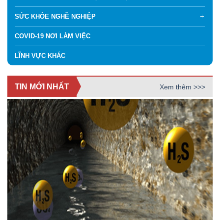
SỨC KHỎE NGHỀ NGHIỆP
COVID-19 NƠI LÀM VIỆC
LĨNH VỰC KHÁC
TIN MỚI NHẤT
Xem thêm >>>