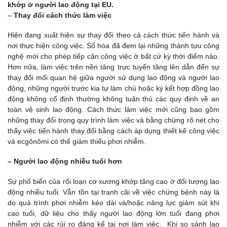
khớp ở người lao động tại EU.
–
Thay đổi cách thức làm việc
Hiện đang xuất hiện sự thay đổi theo cả cách thức tiến hành và
nơi thực hiện công việc. Số hóa đã đem lại những thành tựu công
nghệ mới cho phép tiếp cận công việc ở bất cứ kỳ thời điểm nào.
Hơn nữa, làm việc trên nền tảng trực tuyến tăng lên dẫn đến sự
thay đổi mối quan hệ giữa người sử dụng lao động và người lao
động, những người trước kia tự làm chủ hoặc ký kết hợp đồng lao
động không cố định thường không tuân thủ các quy định về an
toàn vệ sinh lao động. Cách thức làm việc mới cũng bao gồm
những thay đổi trong quy trình làm việc và bằng chứng rõ nét cho
thấy việc tiến hành thay đổi bằng cách áp dụng thiết kế công việc
và ecgônômi có thể giảm thiểu phơi nhiễm.
– Người lao động nhiều tuổi hơn
Sự phổ biến của rối loạn cơ xương khớp tăng cao ở đối tượng lao
động nhiều tuổi. Vẫn tồn tại tranh cãi về việc chứng bệnh này là
do quá trình phơi nhiễm kéo dài và/hoặc năng lực giảm sút khi
cao tuổi, dữ liệu cho thấy người lao động lớn tuổi đang phơi
nhiễm với các rủi ro đáng kể tại nơi làm việc. Khi so sánh lao