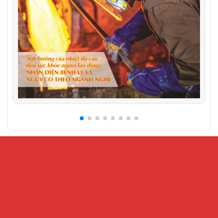
CỔNG THÔNG TIN ĐIỆN TỬ VIỆN KHOA HỌC AN
TOÀN VÀ VỆ SINH LAO ĐỘNG
Địa chỉ:
Số 99 Trần Quốc Toản, phường Cửa Nam, Hà Nội – Số
216 Nguyễn Trãi, phường Đại Mỗ, Hà Nội