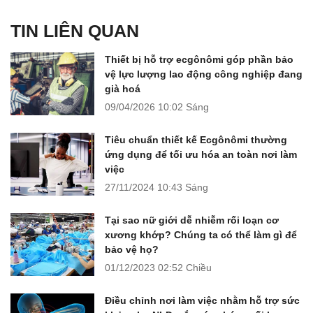
TIN LIÊN QUAN
Thiết bị hỗ trợ ecgônômi góp phần bảo
vệ lực lượng lao động công nghiệp đang
già hoá
09/04/2026
10:02 Sáng
Tiêu chuẩn thiết kế Ecgônômi thường
ứng dụng để tối ưu hóa an toàn nơi làm
việc
27/11/2024
10:43 Sáng
Tại sao nữ giới dễ nhiễm rối loạn cơ
xương khớp? Chúng ta có thể làm gì để
bảo vệ họ?
01/12/2023
02:52 Chiều
Điều chỉnh nơi làm việc nhằm hỗ trợ sức