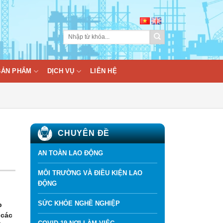
BẢN PHẨM
DỊCH VỤ
LIÊN HỆ
CHUYÊN ĐỀ
AN TOÀN LAO ĐỘNG
MÔI TRƯỜNG VÀ ĐIỀU KIỆN LAO
ĐỘNG
SỨC KHỎE NGHỀ NGHIỆP
p
 các