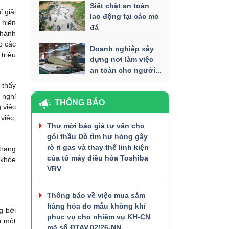
Siết chặt an toàn
 giải
lao động tại các mỏ
 hiện
đá
thành
o các
Doanh nghiệp xây
triệu
dựng nơi làm việc
an toàn cho người...
 thấy
 nghỉ
THÔNG BÁO
 việc
việc,
Thư mời báo giá tư vấn cho
gói thầu Dò tìm hư hỏng gây
rò rỉ gas và thay thế linh kiện
trạng
của tổ máy điều hòa Toshiba
 khỏe
VRV
Thông báo về việc mua sắm
hàng hóa đo mẫu không khí
g bởi
phục vụ cho nhiệm vụ KH-CN
a một
mã số ĐTAV.02/26-NN