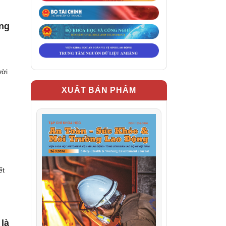
úng
ười
XUẤT BẢN PHẨM
ết
 là