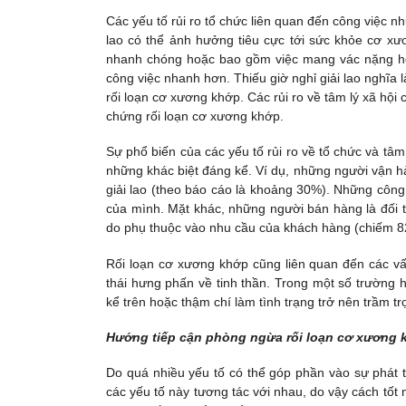
Các yếu tố rủi ro tổ chức liên quan đến công việc nh
lao có thể ảnh hưởng tiêu cực tới sức khỏe cơ xư
nhanh chóng hoặc bao gồm việc mang vác nặng hơ
công việc nhanh hơn. Thiếu giờ nghỉ giải lao nghĩa l
rối loạn cơ xương khớp. Các rủi ro về tâm lý xã hội 
chứng rối loạn cơ xương khớp.
Sự phổ biến của các yếu tố rủi ro về tổ chức và tâm
những khác biệt đáng kể. Ví dụ, những người vận h
giải lao (theo báo cáo là khoảng 30%). Những công
của mình. Mặt khác, những người bán hàng là đối t
do phụ thuộc vào nhu cầu của khách hàng (chiếm 
Rối loạn cơ xương khớp cũng liên quan đến các vấn
thái hưng phấn về tinh thần. Trong một số trường 
kể trên hoặc thậm chí làm tình trạng trở nên trầm t
Hướng tiếp cận phòng ngừa rối loạn cơ xương k
Do quá nhiều yếu tố có thể góp phần vào sự phát t
các yếu tố này tương tác với nhau, do vậy cách tốt 