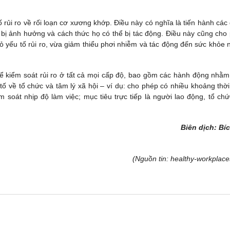
 rủi ro về rối loạn cơ xương khớp. Điều này có nghĩa là tiến hành các
hể bị ảnh hưởng và cách thức họ có thể bị tác động. Điều này cũng cho
 yếu tố rủi ro, vừa giảm thiểu phơi nhiễm và tác động đến sức khỏe 
ể kiểm soát rủi ro ở tất cả mọi cấp độ, bao gồm các hành động nhằ
 tố về tổ chức và tâm lý xã hội – ví dụ: cho phép có nhiều khoảng thời
 soát nhịp độ làm việc; mục tiêu trực tiếp là người lao động, tổ chứ
Biên dịch: Bí
(Nguồn tin: healthy-workplace