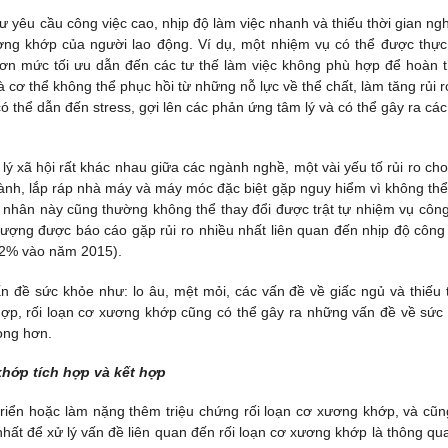
ư yêu cầu công việc cao, nhịp độ làm việc nhanh và thiếu thời gian nghỉ
ơng khớp của người lao động. Ví dụ, một nhiệm vụ có thể được thực
n mức tối ưu dẫn đến các tư thế làm việc không phù hợp để hoàn 
à cơ thể không thể phục hồi từ những nỗ lực về thể chất, làm tăng rủi r
có thể dẫn đến stress, gợi lên các phản ứng tâm lý và có thể gây ra các 
 lý xã hội rất khác nhau giữa các ngành nghề, một vài yếu tố rủi ro cho
ành, lắp ráp nhà máy và máy móc đặc biệt gặp nguy hiểm vì không thể
 nhân này cũng thường không thể thay đổi được trật tự nhiệm vụ công
ượng được báo cáo gặp rủi ro nhiều nhất liên quan đến nhịp độ công 
82% vào năm 2015).
 đề sức khỏe như: lo âu, mệt mỏi, các vấn đề về giấc ngủ và thiếu 
hợp, rối loạn cơ xương khớp cũng có thể gây ra những vấn đề về sức
rọng hơn.
hớp tích hợp và kết hợp
riển hoặc làm nặng thêm triệu chứng rối loạn cơ xương khớp, và cũn
nhất để xử lý vấn đề liên quan đến rối loạn cơ xương khớp là thông qu