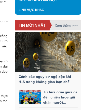
COVID-19 NƠI LÀM VIỆC
ác –
LĨNH VỰC KHÁC
người
TIN MỚI NHẤT
Xem thêm >>>
 cẳng
ủi ro
 việc
ày có
n dài
n dẹp
Cảnh báo nguy cơ ngộ độc khí
H₂S trong không gian hạn chế
Từ bữa cơm giữa ca
 thực
đến chiến lược giữ
n tồn
chân người...