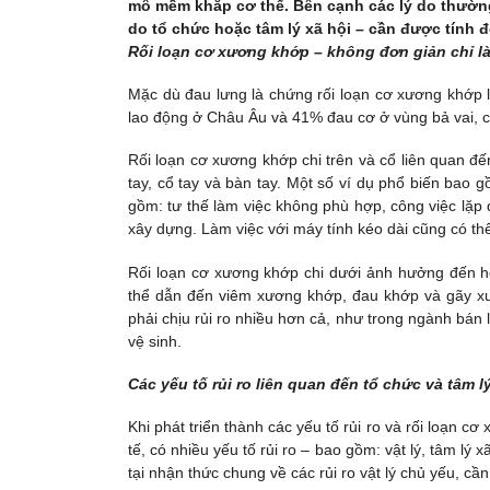
mô mềm khắp cơ thể. Bên cạnh các lý do thường 
do tổ chức hoặc tâm lý xã hội – cần được tính 
Rối loạn cơ xương khớp – không đơn giản chỉ l
Mặc dù đau lưng là chứng rối loạn cơ xương khớp l
lao động ở Châu Âu và 41% đau cơ ở vùng bả vai, cổ
Rối loạn cơ xương khớp chi trên và cổ liên quan đế
tay, cổ tay và bàn tay. Một số ví dụ phổ biến bao 
gồm: tư thế làm việc không phù hợp, công việc lặp 
xây dựng. Làm việc với máy tính kéo dài cũng có thể
Rối loạn cơ xương khớp chi dưới ảnh hưởng đến hô
thể dẫn đến viêm xương khớp, đau khớp và gãy xư
phải chịu rủi ro nhiều hơn cả, như trong ngành bán
vệ sinh.
Các yếu tố rủi ro liên quan đến tổ chức và tâm l
Khi phát triển thành các yếu tố rủi ro và rối loạn cơ
tế, có nhiều yếu tố rủi ro – bao gồm: vật lý, tâm lý 
tại nhận thức chung về các rủi ro vật lý chủ yếu, cần 