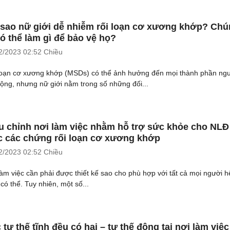
 sao nữ giới dễ nhiễm rối loạn cơ xương khớp? Ch
có thể làm gì để bảo vệ họ?
2/2023
02:52 Chiều
loạn cơ xương khớp (MSDs) có thể ảnh hưởng đến mọi thành phần ng
động, nhưng nữ giới nằm trong số những đối...
u chỉnh nơi làm việc nhằm hỗ trợ sức khỏe cho NLĐ
 các chứng rối loạn cơ xương khớp
2/2023
02:52 Chiều
làm việc cần phải được thiết kế sao cho phù hợp với tất cả mọi người h
có thể. Tuy nhiên, một số...
 tư thế tĩnh đều có hại – tư thế động tại nơi làm việc