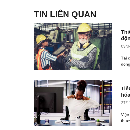
TIN LIÊN QUAN
Thi
độn
09/0
Tại 
động
Tiê
hóa
27/1
Việc
thươ