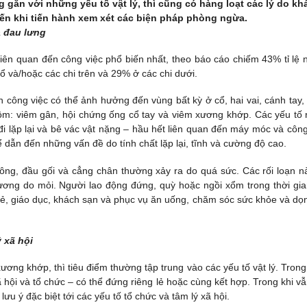
gắn với những yếu tố vật lý, thì cũng có hàng loạt các lý do kh
đến khi tiến hành xem xét các biện pháp phòng ngừa.
à đau lưng
iên quan đến công việc phổ biến nhất, theo báo cáo chiếm 43% tỉ lệ 
 và/hoặc các chi trên và 29% ở các chi dưới.
n công việc có thể ảnh hưởng đến vùng bất kỳ ở cổ, hai vai, cánh tay,
gồm: viêm gân, hội chứng ống cổ tay và viêm xương khớp. Các yếu tố r
đi lặp lại và bê vác vật nặng – hầu hết liên quan đến máy móc và công
 dẫn đến những vấn đề do tính chất lặp lại, tĩnh và cường độ cao.
ng, đầu gối và cẳng chân thường xảy ra do quá sức. Các rối loạn n
ơng do mỏi. Người lao động đứng, quỳ hoặc ngồi xổm trong thời gia
 lẻ, giáo dục, khách sạn và phục vụ ăn uống, chăm sóc sức khỏe và dọ
ý xã hội
 xương khớp, thì tiêu điểm thường tập trung vào các yếu tố vật lý. Trong
xã hội và tổ chức – có thể đứng riêng lẻ hoặc cùng kết hợp. Trong khi vẫ
lưu ý đặc biệt tới các yếu tố tổ chức và tâm lý xã hội.