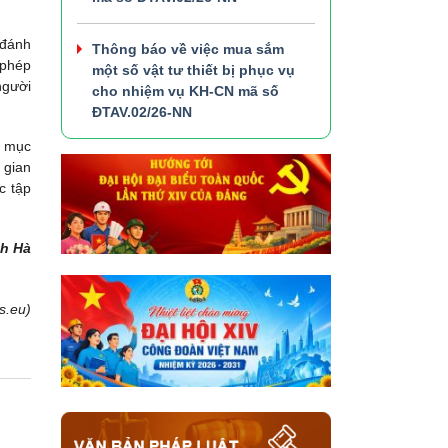
 đánh
Thông báo về việc mua sắm
 phép
một số vật tư thiết bị phục vụ
người
cho nhiệm vụ KH-CN mã số
ĐTAV.02/26-NN
m mục
 gian
c tập
ch Hà
s.eu)