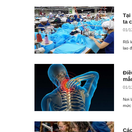
Tại
ta 
01/1
Rối 
lao 
Điề
mắc
01/1
Nơi 
mức 
Các