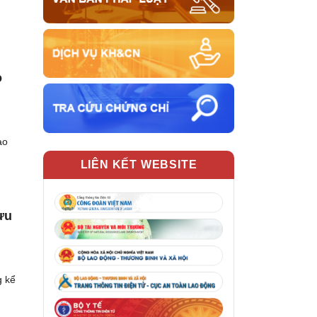
o
ao
LIÊN KẾT WEBSITE
ưu
g kể