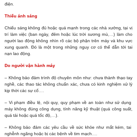
điện.
Thiếu ánh sáng
Chiếu sáng không đủ hoặc quá mạnh trong các nhà xưởng, tại vị
trí làm việc (ban ngày, đêm hoặc lúc trời sương mù,…) làm cho
người lao động không nhìn rõ các bộ phận trên máy và khu vực
xung quanh. Đó là một trong những nguy cơ có thể dẫn tới tai
nạn lao động.
Do người vận hành máy
– Không bảo đảm trình độ chuyên môn như: chưa thành thạo tay
nghề, các thao tác không chuẩn xác, chưa có kinh nghiệm xử lý
kịp thời các sự cố….
– Vi phạm điều lệ, nội quy, quy phạm về an toàn như sử dụng
máy không đúng công dụng, tính năng kỹ thuật (quá công suất,
quá tải hoặc quá tốc độ,…).
– Không bảo đảm các yêu cầu về sức khỏe như mắt kém, tai
nghễnh ngãng hoặc bị các bệnh về tim mạch….