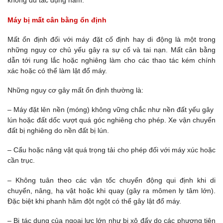
không đủ tác dụng hãm.
Máy bị mất cân bằng ổn định
Mất ổn định đối với máy đặt cố định hay di động là một trong
những nguy cơ chủ yếu gây ra sự cố và tai nạn. Mất cân bằng
dẫn tới rung lắc hoặc nghiêng làm cho các thao tác kém chính
xác hoặc có thể làm lật đổ máy.
Những nguy cơ gây mất ổn định thường là:
– Máy đặt lên nền (móng) không vững chắc như nền đất yếu gây
lún hoặc đất dốc vượt quá góc nghiêng cho phép. Xe vận chuyển
đất bị nghiêng do nền đất bị lún.
– Cẩu hoặc nâng vật quá trọng tải cho phép đối với máy xúc hoặc
cần trục.
– Không tuân theo các vận tốc chuyển động qui định khi di
chuyển, nâng, hạ vật hoặc khi quay (gây ra mômen ly tâm lớn).
Đặc biệt khi phanh hãm đột ngột có thể gây lật đổ máy.
– Bị tác dụng của ngoại lực lớn như bị xô đẩy do các phương tiện