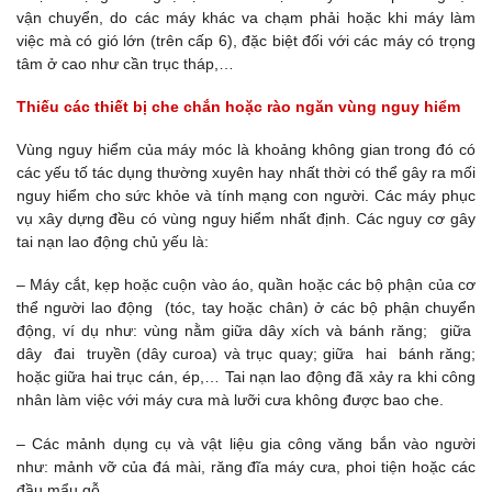
vận chuyển, do các máy khác va chạm phải hoặc khi máy làm
việc mà có gió lớn (trên cấp 6), đặc biệt đối với các máy có trọng
tâm ở cao như cần trục tháp,…
Thiếu các thiết bị che chắn hoặc rào ngăn vùng nguy hiểm
Vùng nguy hiểm của máy móc là khoảng không gian trong đó có
các yếu tố tác dụng thường xuyên hay nhất thời có thể gây ra mối
nguy hiểm cho sức khỏe và tính mạng con người. Các máy phục
vụ xây dựng đều có vùng nguy hiểm nhất định. Các nguy cơ gây
tai nạn lao động chủ yếu là:
– Máy cắt, kẹp hoặc cuộn vào áo, quần hoặc các bộ phận của cơ
thể người lao động (tóc, tay hoặc chân) ở các bộ phận chuyển
động, ví dụ như: vùng nằm giữa dây xích và bánh răng; giữa
dây đai truyền (dây curoa) và trục quay; giữa hai bánh răng;
hoặc giữa hai trục cán, ép,… Tai nạn lao động đã xảy ra khi công
nhân làm việc với máy cưa mà lưỡi cưa không được bao che.
– Các mảnh dụng cụ và vật liệu gia công văng bắn vào người
như: mảnh vỡ của đá mài, răng đĩa máy cưa, phoi tiện hoặc các
đầu mẩu gỗ,….