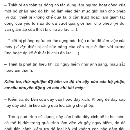
– Thiết bị an toàn tự động có tác dụng làm ngừng hoạt động của
một bộ phận nào đó khi nó làm việc đến mức giới hạn cho phép
(ví dụ: thiết bị không chế quá tải ở cần trục) hoặc làm giảm tác
động của yếu tố nào đó đã vượt qua giới hạn cho phép (ví dụ:
van giảm áp của thiết bị chịu áp lực,….).
– Thiết bị phòng ngừa có tác dụng báo hiệu mức độ làm việc của
máy (
ví dụ
: thiết bị chỉ sức nâng của cần trục ở tầm với tương
ứng hoặc áp kế ở thiết bị chịu áp lực,….).
– Thiết bị phát tín hiệu khi có nguy hiểm như ánh sáng, màu sắc
hoặc âm thanh.
Kiểm tra, thử nghiệm độ bền và độ tin cậy của các bộ phận,
cơ cấu chuyển động và các chi tiết máy:
– Kiểm tra độ bền của dây cáp hoặc dây xích: Không để dây cáp
hay dây xích bị kéo căng quá lực căng cho phép.
– Trong quá trình sử dụng, dây cáp hoặc dây xích sẽ bị hư mòn,
có thể bị đứt trong quá trình làm việc và gây nguy hiểm, do đó
phải tiến hành kiểm tra để loại bỏ khi không còn bảo đảm tiêu