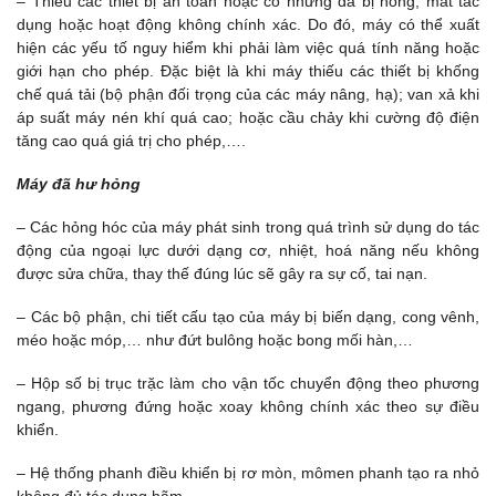
– Thiếu các thiết bị an toàn hoặc có nhưng đã bị hỏng, mất tác
dụng hoặc hoạt động không chính xác. Do đó, máy có thể xuất
hiện các yếu tố nguy hiểm khi phải làm việc quá tính năng hoặc
giới hạn cho phép. Đặc biệt là khi máy thiếu các thiết bị khống
chế quá tải (bộ phận đối trọng của các máy nâng, hạ); van xả khi
áp suất máy nén khí quá cao; hoặc cầu chảy khi cường độ điện
tăng cao quá giá trị cho phép,….
Máy đã hư hỏng
– Các hỏng hóc của máy phát sinh trong quá trình sử dụng do tác
động của ngoại lực dưới dạng cơ, nhiệt, hoá năng nếu không
được sửa chữa, thay thế đúng lúc sẽ gây ra sự cố, tai nạn.
– Các bộ phận, chi tiết cấu tạo của máy bị biến dạng, cong vênh,
méo hoặc móp,… như đứt bulông hoặc bong mối hàn,…
– Hộp số bị trục trặc làm cho vận tốc chuyển động theo phương
ngang, phương đứng hoặc xoay không chính xác theo sự điều
khiển.
– Hệ thống phanh điều khiển bị rơ mòn, mômen phanh tạo ra nhỏ