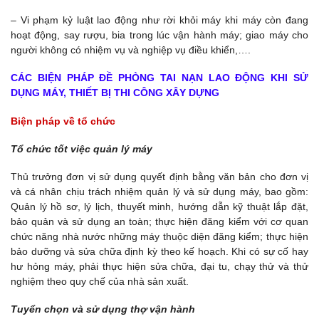
– Vi phạm kỷ luật lao động như rời khỏi máy khi máy còn đang
hoạt động, say rượu, bia trong lúc vận hành máy; giao máy cho
người không có nhiệm vụ và nghiệp vụ điều khiển,….
CÁC BIỆN PHÁP ĐỀ PHÒNG TAI NẠN LAO ĐỘNG KHI SỬ
DỤNG MÁY, THIẾT BỊ THI CÔNG XÂY DỰNG
Biện pháp về tổ chức
Tổ chức tốt việc quản lý máy
Thủ trưởng đơn vị sử dụng quyết định bằng văn bản cho đơn vị
và cá nhân chịu trách nhiệm quản lý và sử dụng máy, bao gồm:
Quản lý hồ sơ, lý lịch, thuyết minh, hướng dẫn kỹ thuật lắp đặt,
bảo quản và sử dụng an toàn; thực hiện đăng kiểm với cơ quan
chức năng nhà nước những máy thuộc diện đăng kiểm; thực hiện
bảo dưỡng và sửa chữa định kỳ theo kế hoạch. Khi có sự cố hay
hư hỏng máy, phải thực hiện sửa chữa, đại tu, chạy thử và thử
nghiệm theo quy chế của nhà sản xuất.
Tuyển chọn và sử dụng thợ vận hành