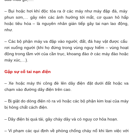
– Bụi hoặc hơi khí độc tỏa ra ở các máy như máy đập đá, máy
phun sơn,… gây nên các ảnh hưởng tới mắt, cơ quan hô hấp
hoặc tiêu hóa – là nguyên nhân gián tiếp gây tai nạn lao động,
như.
– Các bộ phận máy va đập vào người; đất, đá hay vật được cẩu
rơi xuống người (khi họ đứng trong vùng nguy hiểm – vùng hoạt
động trong tầm với của cần trục, khoang đào ở các máy đào hoặc
máy xúc,…).
Gặp sự cố tai nạn điện
– Xe hoặc máy thi công đè lên dây điện đặt dưới đất hoặc va
chạm vào đường dây điện trên cao.
– Bị giật do dòng điện rò ra vỏ hoặc các bộ phận kim loại của máy
bị hỏng chất cách điện.
– Dây điện bị quá tải, gây cháy dây và có nguy cơ hỏa hoạn.
– Vi phạm các qui định về phòng chống cháy nổ khi làm việc với