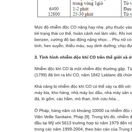
Mức độ nhiễm độc CO nặng hay nhẹ, phụ thuộc vào n
tới trạng thái cơ thể, hoàn cảnh nơi làm việc. Khi n
benzen, cường độ lao động nặng nhọc… Phụ nữ có 
tính, hen suyễn, thiếu máu, suy dinh dưỡng, chịu đ
3. Tình hình nhiễm độc khí CO trên thế giới và 
Nhiễm độc khí CO là một nhiễm độc thường gặp. Từ t
(1799) đã tìm ra khí CO, năm 1842 Leblanc đã chứ
Khả năng bị nhiễm độc khí CO có thể xảy ra đối với
máy bia, kho hàng, nhà máy lọc dầu, nhà máy sản xuấ
đá, lò gốm, các hầm, mỏ than, lính cứu hỏa…
Ở Pháp, hàng năm có khoảng 10000 ca nhiễm độc cấ
Viện Veille Sanitaire, Pháp [9]. Trong khi đó, nhi
đầu tại Mỹ với 5613 trường hợp từ năm 1979 đến n
trong các năm 1999-2004, theo báo cáo của Trung