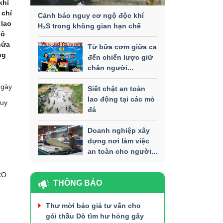
khí
 chí
Cảnh báo nguy cơ ngộ độc khí
 lao
H₂S trong không gian hạn chế
hô
hứa
Từ bữa cơm giữa ca
ng
đến chiến lược giữ
chân người...
c
ngày
Siết chặt an toàn
lao động tại các mỏ
Tuy
đá
Doanh nghiệp xây
dựng nơi làm việc
an toàn cho người...
CO
THÔNG BÁO
Thư mời báo giá tư vấn cho
gói thầu Dò tìm hư hỏng gây