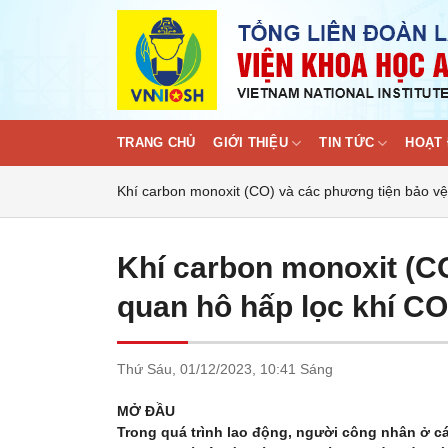
Skip
to
content
TRANG CHỦ
GIỚI THIỆU
TIN TỨC
HOẠT 
Khí carbon monoxit (CO) và các phương tiện bảo vệ
Khí carbon monoxit (C
quan hô hấp lọc khí CO
Thứ Sáu,
01/12/2023,
10:41 Sáng
MỞ ĐẦU
Trong quá trình lao động, người công nhân ở các