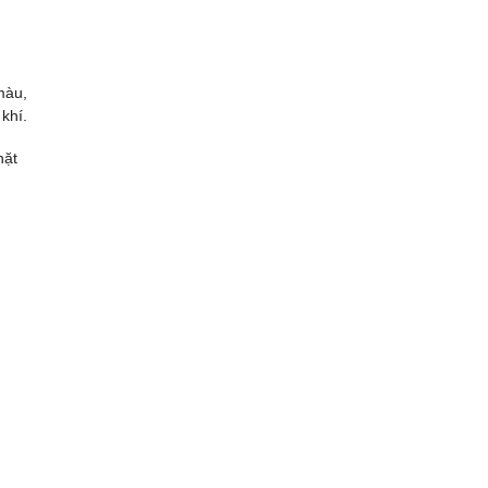
màu,
khí.
hặt