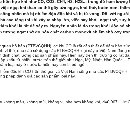
 các hỗn hợp khí như CO, CO2, CH4, H2, H2S… trong đó hàm lượng 
 việc ngạt khí than có thể gây tức ngực, khó thở, buồn nôn, thậm
công nhân mỏ bị nhiễm độc độc khí và bị tử vong. Đối với người
hà cao tầng thì khi xảy ra cháy lớn, việc say khói, ngạt thở, suy 
 đám khói là rất dễ xảy ra. Nguyên nhân là do trong khói độc có c
iện tượng ngạt thở do hóa chất carbon monoxit chiếm chỗ oxy tro
cơ quan hô hấp (PTBVCQHH) lọc khí CO là rất cần thiết để đảm bảo sứ
nh vì thế, nhu cầu sử dụng các PTBVCQHH loại này ở Việt
Nam
đang 
 định chất lượng các sản phẩm này. Hiện nay trên thị trường có rất đa
 khẩu từ nhiều nước trên thế giới như Nga, Mỹ, Nhật, Hàn Quốc… 
hẩm loại này ở nước ta hiện nay còn bị bỏ ngỏ.
 nhiễm độc khí CO trên thế giới và Việt
Nam
cũng như các PTBVCQHH
ng pháp đánh giá các sản phẩm loại này.
í không màu, không mùi, không vị, nhẹ hơn không khí, d=0,967. 1 lít 