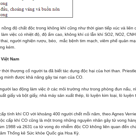
ồng độ chất độc trong không khí cũng như thời gian tiếp xúc và liên
ơi làm việc có nhiệt độ, độ ẩm cao, không khí có lẫn khí SO2, NO2, CNH
thai, người nghiện rượu, béo, mắc bệnh tim mạch, viêm phế quản m
ựng kém.
ở Việt Nam
hời thượng cổ người ta đã biết tác dụng độc hại của hơi than. Priestl
ng minh được khả năng gây tai nạn của CO.
 người lao động làm việc ở các môi trường như trong phòng đun nấu, 
t giấy và bột giấy, nhà máy sản xuất thép, lò luyện kim loại, lò luyện 
p tính khí CO với khoảng 400 người chết mỗi năm, theo Agnes Verrie
ễm độc cấp khí CO cũng là một trong những nguyên nhân gây tử vong hàn
ăm 1988 và 2631 ca tử vong do nhiễm độc CO không liên quan đến ch
 tâm Thống kê Sức khỏe Quốc gia Hoa Kỳ.