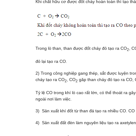
Khi chất hữu cơ được đốt cháy hoàn toàn thì tạo t
Trong lò than, than được đốt cháy đỏ tạo ra CO
, C
2
đỏ lại tạo ra CO.
2) Trong công nghiệp gang thép, sắt được luyện tron
cháy tạo ra CO
, CO
găp than cháy đỏ tạo ra CO, 
2
2
Tỷ lệ CO trong khí lò cao rất lớn, có thể thoát ra g
ngoài nơi làm việc.
3) Sản xuất khí đốt từ than đá tạo ra nhiều CO. CO
4) Sản xuất đất đèn làm nguyên liệu tạo ra axetylen