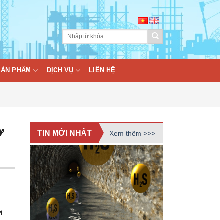
BẢN PHẨM
DỊCH VỤ
LIÊN HỆ
ơ
TIN MỚI NHẤT
Xem thêm >>>
i