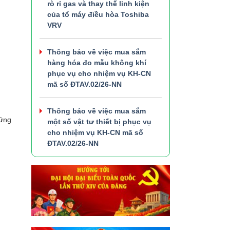
rò rỉ gas và thay thế linh kiện
của tổ máy điều hòa Toshiba
VRV
Thông báo về việc mua sắm
hàng hóa đo mẫu không khí
phục vụ cho nhiệm vụ KH-CN
mã số ĐTAV.02/26-NN
Thông báo về việc mua sắm
 ứng
một số vật tư thiết bị phục vụ
cho nhiệm vụ KH-CN mã số
ĐTAV.02/26-NN