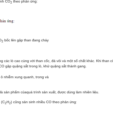
hành CO
theo phản ứng:
2
O
bốc lên gặp than đang cháy
2
g các lò cao cùng với than cốc, đá vôi và một số chất khác. Khi than c
CO gặp quặng sắt trong lò, khử quặng sắt thành gang.
ây ô nhiễm xung quanh, trong và
 là sản phẩm củaquá trình sản xuất, được dùng làm nhiên liệu.
 (C
H
) cũng sản sinh nhiều CO theo phản ứng:
2
2