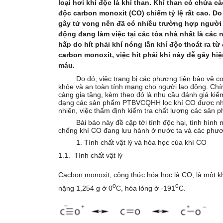
loại hơi khí độc là khí than. Khí than có chứa
độc carbon monoxit (CO) chiếm tỷ lệ rất cao. Do
gây tử vong nên đã có nhiều trường hợp người 
động đang làm việc tại các tòa nhà nhất là các n
hấp do hít phải khí nóng lẫn khí độc thoát ra từ
carbon monoxit, việc hít phải khí này dễ gây h
máu.
Do đó, việc trang bị các phương tiện bảo vệ 
khỏe và an toàn tính mạng cho người lao động. Chí
càng gia tăng, kèm theo đó là nhu cầu đánh giá kiểm
dạng các sản phẩm PTBVCQHH lọc khí CO được nhập
nhiên, việc thẩm định kiểm tra chất lượng các sản p
Bài báo này đề cập tới tính độc hại, tình hình
chống khí CO đang lưu hành ở nước ta và các phươ
1. Tính chất vật lý và hóa học của khí CO
1.1. Tính chất vật lý
Cacbon monoxit, công thức hóa học là CO, là một kh
o
o
nặng 1,254 g ở 0
C, hóa lỏng ở -191
C.