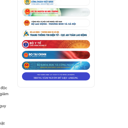
 độc
 giảm
nguy
hặt