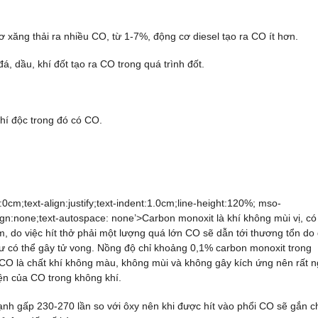
 xăng thải ra nhiều CO, từ 1-7%, động cơ diesel tạo ra CO ít hơn.
á, dầu, khí đốt tạo ra CO trong quá trình đốt.
hí độc trong đó có CO.
:0cm;text-align:justify;text-indent:1.0cm;line-height:120%; mso-
ign:none;text-autospace: none’>Carbon monoxit là khí không mùi vị, có
m, do việc hít thở phải một lượng quá lớn CO sẽ dẫn tới thương tổn do
ư có thể gây tử vong. Nồng độ chỉ khoảng 0,1% carbon monoxit trong
 CO là chất khí không màu, không mùi và không gây kích ứng nên rất 
ện của CO trong không khí.
ạnh gấp 230-270 lần so với ôxy nên khi được hít vào phổi CO sẽ gắn c