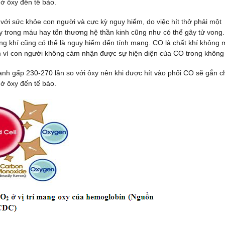
ở ôxy đến tế bào.
 với sức khỏe con người và cực kỳ nguy hiểm, do việc hít thở phải một
y trong máu hay tổn thương hệ thần kinh cũng như có thể gây tử vong.
g khí cũng có thể là nguy hiểm đến tính mạng. CO là chất khí không 
m vì con người không cảm nhận được sự hiện diện của CO trong không 
ạnh gấp 230-270 lần so với ôxy nên khi được hít vào phổi CO sẽ gắn c
ở ôxy đến tế bào.