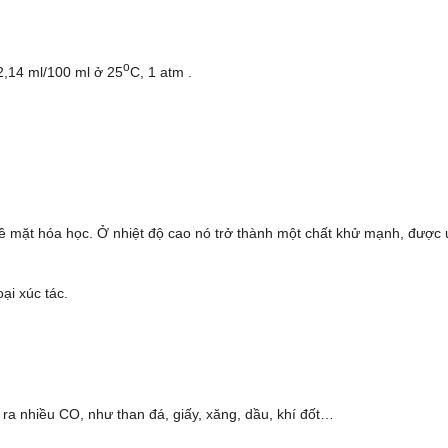
o
2,14 ml/100 ml ở 25
C, 1 atm .
về mặt hóa học. Ở nhiệt độ cao nó trở thành một chất khử mạnh, được
ại xúc tác.
 ra nhiều CO, như than đá, giấy, xăng, dầu, khí đốt…