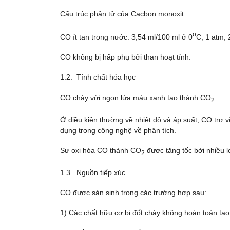
Cấu trúc phân tử của Cacbon monoxit
o
CO ít tan trong nước: 3,54 ml/100 ml ở 0
C, 1 atm, 
CO không bị hấp phụ bởi than hoạt tính.
1.2. Tính chất hóa học
CO cháy với ngọn lửa màu xanh tạo thành CO
.
2
Ở điều kiện thường về nhiệt độ và áp suất, CO trơ 
dụng trong công nghệ về phân tích.
Sự oxi hóa CO thành CO
được tăng tốc bởi nhiều lo
2
1.3. Nguồn tiếp xúc
CO được sản sinh trong các trường hợp sau:
1) Các chất hữu cơ bị đốt cháy không hoàn toàn tạo