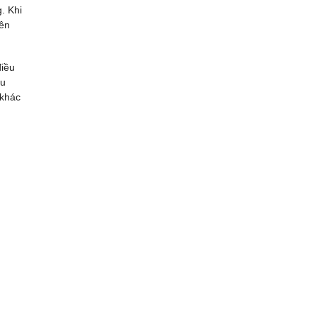
. Khi
rên
điều
du
 khác