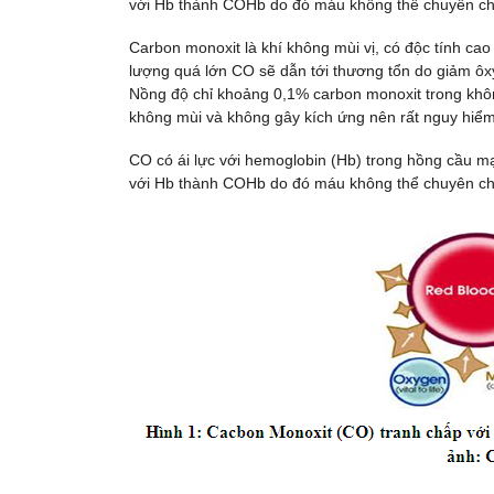
với Hb thành COHb do đó máu không thể chuyên ch
Carbon monoxit là khí không mùi vị, có độc tính cao
lượng quá lớn CO sẽ dẫn tới thương tổn do giảm ôx
Nồng độ chỉ khoảng 0,1% carbon monoxit trong khôn
không mùi và không gây kích ứng nên rất nguy hiể
CO có ái lực với hemoglobin (Hb) trong hồng cầu m
với Hb thành COHb do đó máu không thể chuyên ch