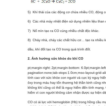
5) Khí thải của các động cơ chứa nhiều CO, động cơ
6) Các nhà máy nhiệt điện sử dụng nhiên liệu than đ
7) Nổ mìn tạo ra CO cùng nhiều chất độc khác.
8) Cháy nhà, cháy các chất hữu cơ… tạo ra nhiều k
dầu, khí đốt tạo ra CO trong quá trình đốt.
2. Ảnh hưởng sức khỏe do khí CO
pt;margin-right:.2pt;margin-bottom: 6.0pt;margin-left
pagination:none;tab-stops:1.0cm;mso-layout-grid-al
tính cao với sức khỏe con người và cực kỳ nguy hiể
ôxy trong máu hay tổn thương hệ thần kinh cũng nh
không khí cũng có thể là nguy hiểm đến tính mạng.
hiểm vì con người không cảm nhận được sự hiện di
CO có ái lực với hemoglobin (Hb) trong hồng cầu m