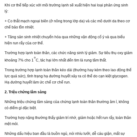
Khi cơ thể tiếp xúc với môi trường lạnh sẽ xuất hiện hai loại phản ứng sinh
lý:
+ Co thắt mạch ngoại biên (ở nông trong lớp da) và các mô dưới da theo cơ
chế bảo tồn nhiệt.
+ Tăng sản sinh nhiệt chuyển hóa qua những vận động cố ý và qua biểu
hiện run rẩy của cơ thể.
Trường hợp lạnh toàn thân, các chức năng sinh lý giảm. Sự tiêu thụ oxy giảm
o
khoảng 7% cho 1
C, tác hại lớn nhất đến tim là rung tâm thất.
Trong trường hợp lạnh toàn thân kéo dài (thường hay kèm theo lao động thể
lực quá sức), tình trạng hạ đường huyết xảy ra có thể do cạn kiệt glycogen.
Hạ đường huyết làm ức chế cơ chế run.
2. Triệu chứng lâm sàng
Những triệu chứng lâm sàng của chứng lạnh toàn thân thường âm ỉ, không
có điểm gì đặc biệt.
Trường hợp nặng thường thấy giảm trí nhớ, giảm hoặc hết run rẩy, toàn thân
mệt mỏi.
Những dấu hiệu ban đầu là buồn ngủ, nói nhíu lưỡi, dễ cáu giận, mất sự