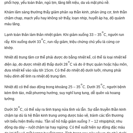
phối hợp, yếu toàn thân, ngủ lịm, tăng tiết niệu, da và mặt phù nề.
Khám lâm sàng thường thấy giảm phản xạ thần kinh, phản ứng cơ, tinh thần
chậm chạp, mạch yếu hay không sờ thấy, loạn nhịp, huyết áp hạ, độ quánh
máu tăng.
o
Lạnh toàn thân làm thân nhiệt giảm. Khi giảm xuống 33 – 35
C, người run
o
rẩy. Khi xuống dưới 33
C, run rẩy giảm, triệu chứng chủ yếu là cứng cơ
khớp.
Nhiệt độ trung tâm cơ thể phải được đo bằng nhiệt kế, có thể là loại nhiệt kế
o
điện áp, đo được nhiệt độ thấp dưới 28
C và đo ở thực quản hoặc hậu môn,
đưa nhiệt kế vào sâu tới 15cm. Có thể đo nhiệt độ dưới lưỡi, nhưng phải
hiệu đính để tính ra nhiệt độ trung tâm.
o
o
Nhiệt độ có thể dao động trong khoảng 25 – 35
C. Dưới 35
C, người bệnh
kém tỉnh táo, mất phương hướng, suy nghĩ lung tung, dễ quên và hoang
tưởng.
o
Dưới 30
C, có thể xảy ra tình trạng nửa tỉnh và lẫn. Sự dẫn truyền thần kinh
chậm lại dù là hệ thần kinh trung ương được bảo vệ, tránh các tổn thương
với biểu hiện thiếu máu. Tần số hô hấp giảm xuống 7 – 12 nhịp/phút, nhu
động dạ dày – ruột chậm lại hay ngừng. Có thể xuất hiện sự động đặc máu