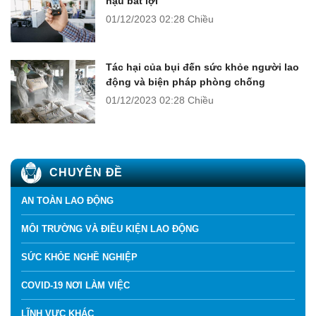
hậu bất lợi
01/12/2023
02:28 Chiều
Tác hại của bụi đến sức khỏe người lao
động và biện pháp phòng chống
01/12/2023
02:28 Chiều
CHUYÊN ĐỀ
AN TOÀN LAO ĐỘNG
MÔI TRƯỜNG VÀ ĐIỀU KIỆN LAO ĐỘNG
SỨC KHỎE NGHỀ NGHIỆP
COVID-19 NƠI LÀM VIỆC
LĨNH VỰC KHÁC