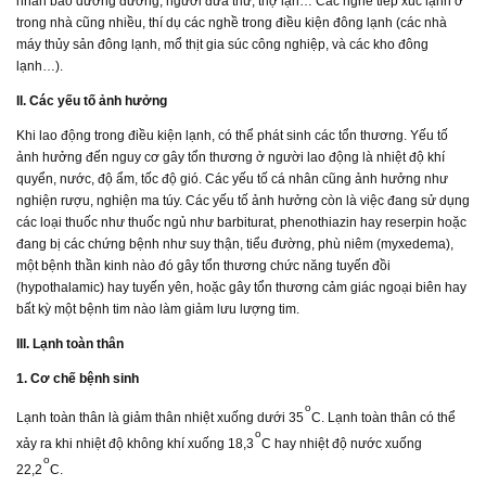
nhân bảo dưỡng đường, người đưa thư, thợ lặn… Các nghề tiếp xúc lạnh ở
trong nhà cũng nhiều, thí dụ các nghề trong điều kiện đông lạnh (các nhà
máy thủy sản đông lạnh, mổ thịt gia súc công nghiệp, và các kho đông
lạnh…).
II. Các yếu tố ảnh hưởng
Khi lao động trong điều kiện lạnh, có thể phát sinh các tổn thương. Yếu tố
ảnh hưởng đến nguy cơ gây tổn thương ở người lao động là nhiệt độ khí
quyển, nước, độ ẩm, tốc độ gió. Các yếu tố cá nhân cũng ảnh hưởng như
nghiện rượu, nghiện ma túy. Các yếu tố ảnh hưởng còn là việc đang sử dụng
các loại thuốc như thuốc ngủ như barbiturat, phenothiazin hay reserpin hoặc
đang bị các chứng bệnh như suy thận, tiểu đường, phù niêm (myxedema),
một bệnh thần kinh nào đó gây tổn thương chức năng tuyến đồi
(hypothalamic) hay tuyến yên, hoặc gây tổn thương cảm giác ngoại biên hay
bất kỳ một bệnh tim nào làm giảm lưu lượng tim.
III. Lạnh toàn thân
1. Cơ chế bệnh sinh
o
Lạnh toàn thân là giảm thân nhiệt xuống dưới 35
C. Lạnh toàn thân có thể
o
xảy ra khi nhiệt độ không khí xuống 18,3
C hay nhiệt độ nước xuống
o
22,2
C.