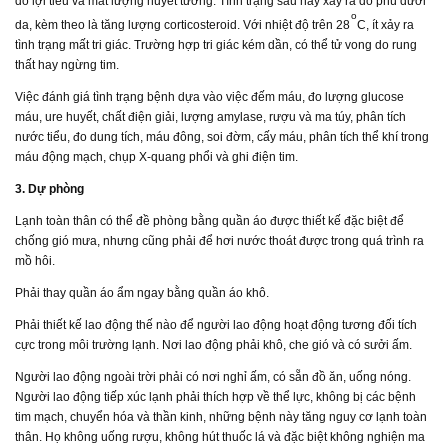
do lợi tiểu và mất lượng huyết tương. Tình trạng sau này xảy ra do phù dưới
o
da, kèm theo là tăng lượng corticosteroid. Với nhiệt độ trên 28
C, ít xảy ra
tình trạng mất tri giác. Trường hợp tri giác kém dần, có thể tử vong do rung
thất hay ngừng tim.
Việc đánh giá tình trạng bệnh dựa vào việc đếm máu, đo lượng glucose
máu, ure huyết, chất điện giải, lượng amylase, rượu và ma túy, phân tích
nước tiểu, đo dung tích, máu đông, soi đờm, cấy máu, phân tích thể khí trong
máu động mạch, chụp X-quang phổi và ghi điện tim.
3. Dự phòng
Lạnh toàn thân có thể đề phòng bằng quần áo được thiết kế đặc biệt để
chống gió mưa, nhưng cũng phải để hơi nước thoát được trong quá trình ra
mồ hôi.
Phải thay quần áo ẩm ngay bằng quần áo khô.
Phải thiết kế lao động thế nào để người lao động hoạt động tương đối tích
cực trong môi trường lạnh. Nơi lao động phải khô, che gió và có sưởi ấm.
Người lao động ngoài trời phải có nơi nghỉ ấm, có sẵn đồ ăn, uống nóng.
Người lao động tiếp xúc lạnh phải thích hợp về thể lực, không bị các bệnh
tim mạch, chuyển hóa và thần kinh, những bệnh này tăng nguy cơ lạnh toàn
thân. Họ không uống rượu, không hút thuốc lá và đặc biệt không nghiện ma