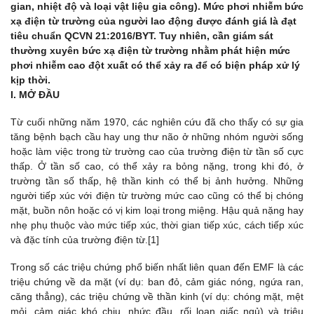
gian, nhiệt độ và loại vật liệu gia công). Mức phơi nhiễm bức
xạ điện từ trường của người lao động được đánh giá là đạt
tiêu chuẩn QCVN 21:2016/BYT. Tuy nhiên, cần giám sát
thường xuyên bức xạ điện từ trường nhằm phát hiện mức
phơi nhiễm cao đột xuất có thể xảy ra để có biện pháp xử lý
kịp thời.
I. MỞ ĐẦU
Từ cuối những năm 1970, các nghiên cứu đã cho thấy có sự gia
tăng bệnh bạch cầu hay ung thư não ở những nhóm người sống
hoặc làm việc trong từ trường cao của trường điện từ tần số cực
thấp. Ở tần số cao, có thể xảy ra bỏng nặng, trong khi đó, ở
trường tần số thấp, hệ thần kinh có thể bị ảnh hưởng. Những
người tiếp xúc với điện từ trường mức cao cũng có thể bị chóng
mặt, buồn nôn hoặc có vị kim loại trong miệng. Hậu quả nặng hay
nhẹ phụ thuộc vào mức tiếp xúc, thời gian tiếp xúc, cách tiếp xúc
và đặc tính của trường điện từ.[1]
Trong số các triệu chứng phổ biến nhất liên quan đến EMF là các
triệu chứng về da mặt (ví dụ: ban đỏ, cảm giác nóng, ngứa ran,
căng thẳng), các triệu chứng về thần kinh (ví dụ: chóng mặt, mệt
mỏi, cảm giác khó chịu, nhức đầu, rối loạn giấc ngủ) và triệu