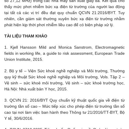
số 27,12 MHz) trong các nhà máy sản xuất giày da. Kết quả cho
thấy mức phơi nhiễm bức xạ điện từ trường của người lao động
tại tất cả các vị trí đều đạt quy chuẩn QCVN 21:2016/BYT. Tuy
nhiên, cần giám sát thường xuyên bức xạ điện từ trường nhằm
phát hiện kịp thời phơi nhiễm liều cao để có biện pháp xử lý.
TÀI LIỆU THAM KHẢO
1. Kjell Hansson Mild and Monica Sanstrom, Electromagnetic
fields in working life, a guide to risk assessment, European Trade
Union Institute, 2015.
2. Bộ y tế – Viện Sức khoẻ nghề nghiệp và Môi trường, Thường
quy kỹ thuật Sức khoẻ nghề nghiệp và Môi trường, Vols. Tập 2 –
Vệ sinh – sức khoẻ môi trường, Vệ sinh – sức khoẻ trường học,
Hà Nội: Nhà xuất bản Y học, 2015.
3. QCVN 21: 2016/BYT Quy chuẩn kỹ thuật quốc gia về điện từ
trường tần số cao – Mức tiếp xúc cho phép điện từ trường tần số
cao tại nơi làm việc ban hành theo Thông tư 21/2016/TT-BYT, Bộ
Y tế, 30/6/2016.