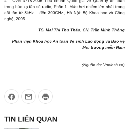
4. TCVN 3718:2005 Tiêu chuẩn Quốc gia về Quản lý an toàn
trong bức xạ tần số radio; Phần 1: Mức hơi nhiễm lớn nhất trong
dãi tần từ 3kHz – đến 300GHz., Hà Nội: Bộ Khoa học và Công
nghệ, 2005.
TS. Mai Thị Thu Thảo, CN. Trần Minh Thông
Phân viện Khoa học An toàn Vệ sinh Lao động và Bảo vệ
Môi trường miền Nam
(Nguồn tin: Vnniosh.vn)
TIN LIÊN QUAN