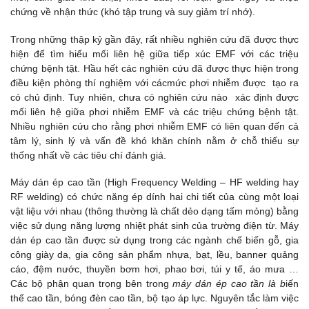
chứng về nhận thức (khó tập trung và suy giảm trí nhớ).
Trong những thập kỷ gần đây, rất nhiều nghiên cứu đã được thực
hiện để tìm hiểu mối liên hệ giữa tiếp xúc EMF với các triệu
chứng bệnh tật. Hầu hết các nghiên cứu đã được thực hiện trong
điều kiện phòng thí nghiệm với cácmức phơi nhiễm được tạo ra
có chủ định. Tuy nhiên, chưa có nghiên cứu nào xác định được
mối liên hệ giữa phơi nhiễm EMF và các triệu chứng bệnh tật.
Nhiều nghiên cứu cho rằng phơi nhiễm EMF có liên quan đến cả
tâm lý, sinh lý và vấn đề khó khăn chính nằm ở chỗ thiếu sự
thống nhất về các tiêu chí đánh giá.
Máy dán ép cao tần (High Frequency Welding – HF welding hay
RF welding) có chức năng ép dính hai chi tiết của cùng một loại
vật liệu với nhau (thông thường là chất dẻo dạng tấm mỏng) bằng
việc sử dụng năng lượng nhiệt phát sinh của trường điện từ. Máy
dán ép cao tần được sử dụng trong các ngành chế biến gỗ, gia
công giày da, gia công sản phẩm nhựa, bạt, lều, banner quảng
cáo, đệm nước, thuyền bơm hơi, phao bơi, túi y tế, áo mưa …
Các bộ phận quan trọng bên trong
máy dán ép cao tần là b
iến
thế cao tần, bóng đèn cao tần, bộ tạo áp lực. Nguyên tắc làm việc