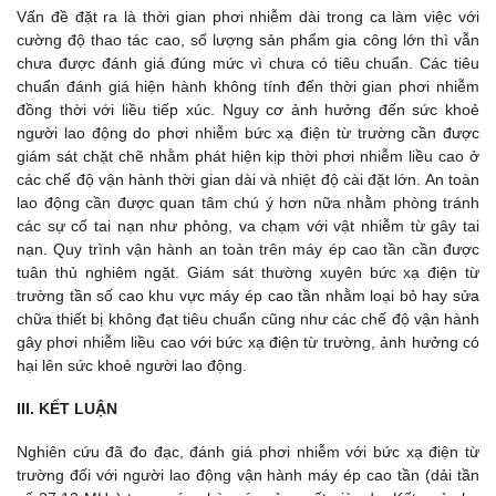
Vấn đề đặt ra là thời gian phơi nhiễm dài trong ca làm việc với
cường độ thao tác cao, số lượng sản phẩm gia công lớn thì vẫn
chưa được đánh giá đúng mức vì chưa có tiêu chuẩn. Các tiêu
chuẩn đánh giá hiện hành không tính đến thời gian phơi nhiễm
đồng thời với liều tiếp xúc. Nguy cơ ảnh hưởng đến sức khoẻ
người lao động do phơi nhiễm bức xạ điện từ trường cần được
giám sát chặt chẽ nhằm phát hiện kịp thời phơi nhiễm liều cao ở
các chế độ vận hành thời gian dài và nhiệt độ cài đặt lớn. An toàn
lao động cần được quan tâm chú ý hơn nữa nhằm phòng tránh
các sự cố tai nạn như phỏng, va chạm với vật nhiễm từ gây tai
nạn. Quy trình vận hành an toàn trên máy ép cao tần cần được
tuân thủ nghiêm ngặt. Giám sát thường xuyên bức xạ điện từ
trường tần số cao khu vực máy ép cao tần nhằm loại bỏ hay sửa
chữa thiết bị không đạt tiêu chuẩn cũng như các chế độ vận hành
gây phơi nhiễm liều cao với bức xạ điện từ trường, ảnh hưởng có
hại lên sức khoẻ người lao động.
III. KẾT LUẬN
Nghiên cứu đã đo đạc, đánh giá phơi nhiễm với bức xạ điện từ
trường đối với người lao động vận hành máy ép cao tần (dải tần