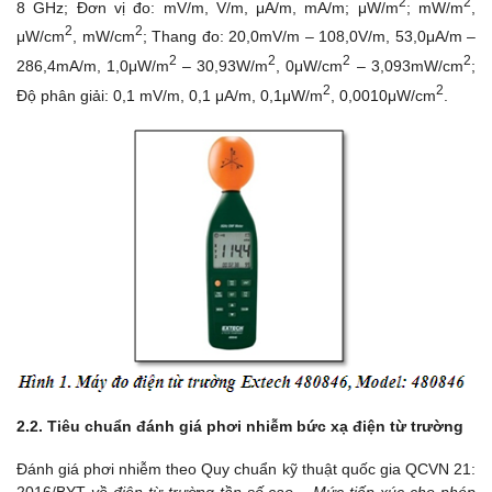
2
2
8 GHz; Đơn vị đo: mV/m, V/m, μA/m, mA/m; μW/m
; mW/m
,
2
2
μW/cm
, mW/cm
; Thang đo: 20,0mV/m – 108,0V/m, 53,0μA/m –
2
2
2
2
286,4mA/m, 1,0μW/m
– 30,93W/m
, 0μW/cm
– 3,093mW/cm
;
2
2
Độ phân giải: 0,1 mV/m, 0,1 μA/m, 0,1μW/m
, 0,0010μW/cm
.
2.2. Tiêu chuẩn đánh giá phơi nhiễm bức xạ điện từ trường
Đánh giá phơi nhiễm theo Quy chuẩn kỹ thuật quốc gia QCVN 21:
2016/BYT
về điện từ trường tần số cao – Mức tiếp xúc cho phép