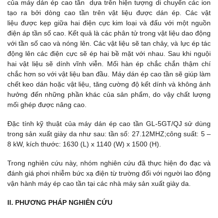
của máy dán ép cao tần dựa trên hiện tượng di chuyển các ion
tạo ra bởi dòng cao tần trên vật liệu được dán ép. Các vật
liệu được kẹp giữa hai điện cực kim loại và đấu với một nguồn
điện áp tần số cao. Kết quả là các phân tử trong vật liệu dao động
với tần số cao và nóng lên. Các vật liệu sẽ tan chảy, và lực ép tác
động lên các điện cực sẽ ép hai bề mặt với nhau. Sau khi nguội
hai vật liệu sẽ dính vĩnh viễn. Mối hàn ép chắc chắn thậm chí
chắc hơn so với vật liệu ban đầu. Máy dán ép cao tần sẽ giúp làm
chết keo dán hoặc vật liệu, tăng cường độ kết dính và không ảnh
hưởng đến những phần khác của sản phẩm, do vậy chất lượng
mối ghép được nâng cao.
Đặc tính kỹ thuật của máy dán ép cao tần GL-5GT/QJ sử dùng
trong sản xuất giày da như sau: tần số: 27.12MHZ;công suất: 5 –
8 kW, kích thước: 1630 (L) x 1140 (W) x 1500 (H).
Trong nghiên cứu này, nhóm nghiên cứu đã thực hiện đo đạc và
đánh giá phơi nhiễm bức xạ điện từ trường đối với người lao động
vận hành máy ép cao tần tại các nhà máy sản xuất giày da.
II. PHƯƠNG PHÁP NGHIÊN CỨU