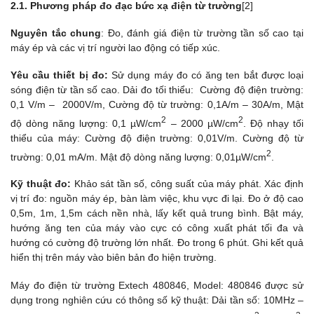
2.1. Phương pháp đo đạc bức xạ điện từ trường
[2]
Nguyên tắc chung
: Đo, đánh giá điện từ trường tần số cao tại
máy ép và các vị trí người lao động có tiếp xúc.
Yêu cầu thiết bị đo:
Sử dụng máy đo có ăng ten bắt được loại
sóng điện từ tần số cao. Dải đo tối thiểu: Cường độ điện trường:
0,1 V/m – 2000V/m, Cường độ từ trường: 0,1A/m – 30A/m, Mật
2
2
độ dòng năng lượng: 0,1 µW/cm
– 2000 µW/cm
. Độ nhạy tối
thiểu của máy: Cường độ điện trường: 0,01V/m. Cường độ từ
2
trường: 0,01 mA/m. Mật độ dòng năng lượng: 0,01µW/cm
.
Kỹ thuật đo:
Khảo sát tần số, công suất của máy phát. Xác định
vị trí đo: nguồn máy ép, bàn làm việc, khu vực đi lại. Đo ở độ cao
0,5m, 1m, 1,5m cách nền nhà, lấy kết quả trung bình. Bật máy,
hướng ăng ten của máy vào cực có công xuất phát tối đa và
hướng có cường độ trường lớn nhất. Đo trong 6 phút. Ghi kết quả
hiển thị trên máy vào biên bản đo hiện trường.
Máy đo điện từ trường Extech 480846, Model: 480846 được sử
dụng trong nghiên cứu có thông số kỹ thuật: Dải tần số: 10MHz –