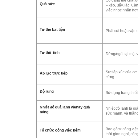
Cố gắng thể chất q
Quá sức
– kéo, đẩy, lắc. Cà
việc nhọc nhằn hơ
Tư thế bất tiện
Phải cúi hoặc vặn 
Tư thế tĩnh
Đứng/ngồi tại một vị
Sự tiếp xúc của cơ
Áp lực trực tiếp
cứng.
Độ rung
Sử dụng trang thiết
Nhiệt độ quá lạnh và/hay quá
Nhiệt độ lạnh là g
nóng
sức mạnh, và thăng
Bao gồm: công việc
Tổ chức công việc kém
thời gian nghỉ, côn