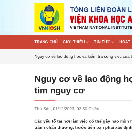
Skip
to
content
TRANG CHỦ
GIỚI THIỆU
TIN TỨC
HOẠT 
Nguy cơ về lao động học và kiểm tra công việc của 
Nguy cơ về lao động họ
tìm nguy cơ
Thứ Sáu,
01/12/2023,
02:50 Chiều
Các yếu tố tại nơi làm việc có thể gây hao mòn
tránh chấn thương, trước tiên bạn phải xác địn