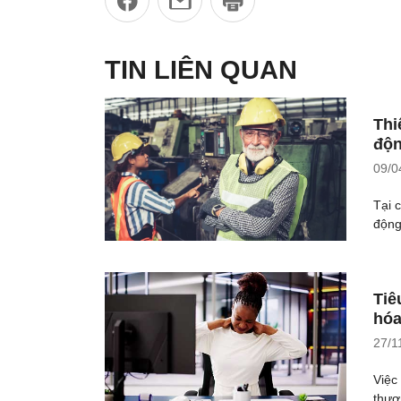
TIN LIÊN QUAN
Thi
độn
09/0
Tại 
động
Tiê
hóa
27/1
Việc
thươ