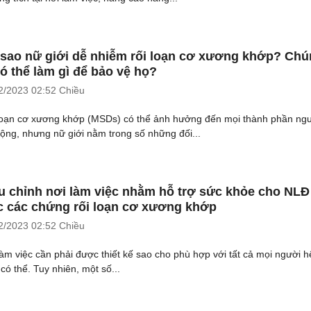
 sao nữ giới dễ nhiễm rối loạn cơ xương khớp? Ch
có thể làm gì để bảo vệ họ?
2/2023
02:52 Chiều
loạn cơ xương khớp (MSDs) có thể ảnh hưởng đến mọi thành phần ng
động, nhưng nữ giới nằm trong số những đối...
u chỉnh nơi làm việc nhằm hỗ trợ sức khỏe cho NLĐ
 các chứng rối loạn cơ xương khớp
2/2023
02:52 Chiều
làm việc cần phải được thiết kế sao cho phù hợp với tất cả mọi người h
có thể. Tuy nhiên, một số...