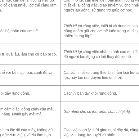
uá mức cần để làm công việc đó
Giảm
nỗ lực cần thiết để hoàn thành công vi
ng cố gắng nhiều, cơ thể càng làm
thiết kế lại công việc, giao nhiệm vụ cho nhi
n.
người lao động, sử dụng trợ giúp cơ học.
Thiết kế lại
công việc, thiết bị và dụng cụ lao
các bộ phận của cơ thể.
động nhằm giữ cho cơ thể luôn trong vị trí tự
nhiên “trung lập”.
Thiết kế lại
công việc nhằm tránh các vị trí tĩn
 trí quá lâu, làm cho cơ bắp bị co.
để người lao động có thể thay đổi tư thế.
 thể với bề mặt hoặc cạnh đồ vật
Cải tiến
thiết kế trang thiết bị nhằm loại trừ á
lực, hay tạo ra nguyên liệu êm hơn.
 bị gây rung động.
Cách ly
bàn tay khỏi rung động.
iảm cảm giác, dòng chảy của máu,
Giữ nhiệt cho cơ thể; kiểm soát nhiệt độ
.
 bằng. Nhiệt gây mệt mỏi.
 theo tốc độ của máy, không đủ
Giao việc
hợp lý,
thời gian nghỉ đầy đủ, công
g việc đơn điệu, và đa thời hạn.
việc đa dạng, tự quyết cá nhân.