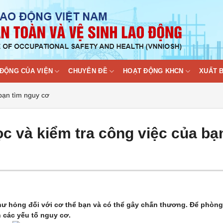
ĐỘNG CỦA VIỆN
CHUYÊN ĐỀ
HOẠT ĐỘNG KHCN
XUẤT 
bạn tìm nguy cơ
c và kiểm tra công việc của bạ
 hư hỏng đối với cơ thể bạn và có thể gây chấn thương. Để phòng
h các yếu tố nguy cơ.