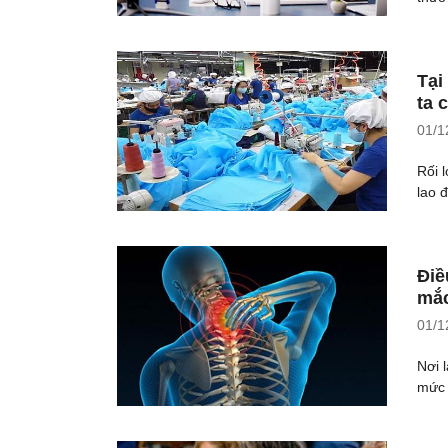
Tại
ta 
01/1
Rối 
lao 
Điề
mắc
01/1
Nơi 
mức 