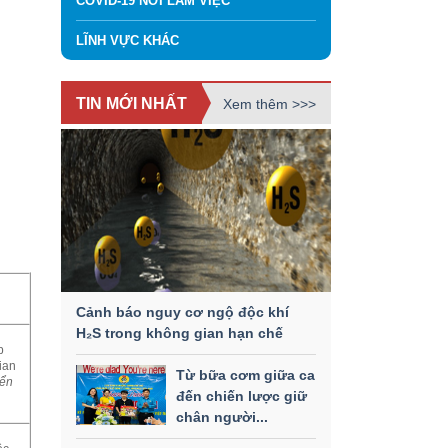
COVID-19 NƠI LÀM VIỆC
LĨNH VỰC KHÁC
TIN MỚI NHẤT
Xem thêm >>>
Cảnh báo nguy cơ ngộ độc khí
H₂S trong không gian hạn chế
p
gian
Từ bữa cơm giữa ca
yển
đến chiến lược giữ
chân người...