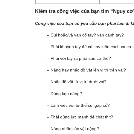
Kiểm tra công việc của bạn tìm “Nguy cơ
Công việc của bạn có yêu cầu bạn phải làm di l
– Cúi hoặc/và vặn cổ tay? vặn cánh tay?
– Phải khuỳnh tay để cùi tay luôn cách xa cơ 
– Phải với tay ra phía sau cơ thể?
– Nâng hay nhấc đồ vật lên vị trí trên vai?
– Nhấc đồ vật từ vị trí dưới vai?
– Dùng kẹp nâng?
– Làm việc với tư thế cúi gập cổ?
– Phải dùng lực mạnh để chặt thịt?
– Nâng nhấc các vật nặng?