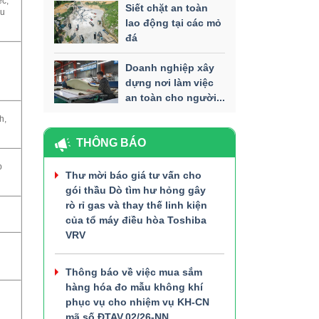
ệc,
Siết chặt an toàn
ều
lao động tại các mỏ
đá
Doanh nghiệp xây
dựng nơi làm việc
an toàn cho người...
h,
THÔNG BÁO
p
Thư mời báo giá tư vấn cho
gói thầu Dò tìm hư hỏng gây
rò rỉ gas và thay thế linh kiện
của tổ máy điều hòa Toshiba
VRV
Thông báo về việc mua sắm
hàng hóa đo mẫu không khí
phục vụ cho nhiệm vụ KH-CN
mã số ĐTAV.02/26-NN