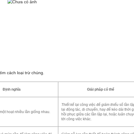
tìm cách loại trừ chúng.
Định nghĩa
Giải pháp có thể
Thiết kế lại
công việc để
giảm thiểu
số lần lặ
lại động tác, di chuyển, hay để kéo dài thời 
 một hoạt nhiều lần giống nhau.
hồi phục giữa các lần lặp lại, hoặc
luân chu
tới công việc khác.