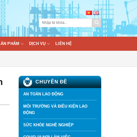
BẢN PHẨM
DỊCH VỤ
LIÊN HỆ
n
CHUYÊN ĐỀ
AN TOÀN LAO ĐỘNG
MÔI TRƯỜNG VÀ ĐIỀU KIỆN LAO
ĐỘNG
SỨC KHỎE NGHỀ NGHIỆP