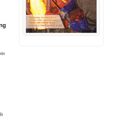
úng
ười
ết