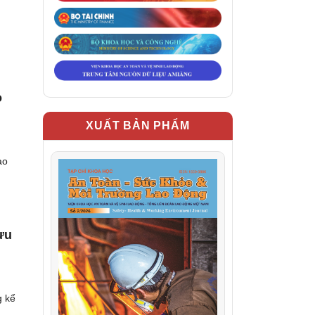
o
XUẤT BẢN PHẨM
ao
ưu
g kể