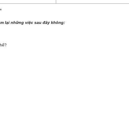
”
àm lại những việc sau đây không:
thể?