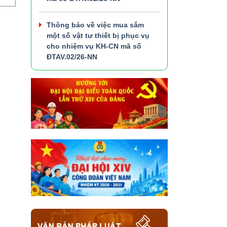
Thông báo về việc mua sắm
một số vật tư thiết bị phục vụ
cho nhiệm vụ KH-CN mã số
ĐTAV.02/26-NN