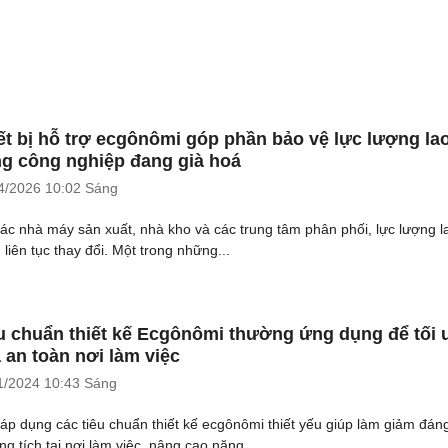
ết bị hỗ trợ ecgônômi góp phần bảo vệ lực lượng la
g công nghiệp đang già hoá
4/2026
10:02 Sáng
các nhà máy sản xuất, nhà kho và các trung tâm phân phối, lực lượng l
 liên tục thay đổi. Một trong những...
u chuẩn thiết kế Ecgônômi thường ứng dụng để tối 
 an toàn nơi làm việc
1/2024
10:43 Sáng
 áp dụng các tiêu chuẩn thiết kế ecgônômi thiết yếu giúp làm giảm đán
ng tích tại nơi làm việc, nâng cao năng...