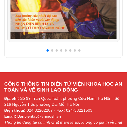
CỔNG THÔNG TIN ĐIỆN TỬ VIỆN KHOA HỌC AN
TOÀN VÀ VỆ SINH LAO ĐỘNG
Địa chỉ:
Số 99 Trần Quốc Toản, phường Cửa Nam, Hà Nội – Số
216 Nguyễn Trãi, phường Đại Mỗ, Hà Nội
Điện thoại:
024.32202207 -
Fax:
024-38221503
Email:
Banbientap@vnniosh.vn
Thông tin đăng tải có tính chất tham khảo, không có giá trị về mặt