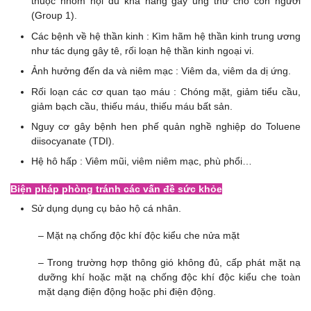
thuộc nhóm hội đủ khả năng gây ung thư cho con người
(Group 1).
Các bệnh về hệ thần kinh : Kìm hãm hệ thần kinh trung ương
như tác dụng gây tê, rối loạn hệ thần kinh ngoại vi.
Ảnh hưởng đến da và niêm mạc : Viêm da, viêm da dị ứng.
Rối loạn các cơ quan tạo máu : Chóng mặt, giảm tiểu cầu,
giảm bạch cầu, thiếu máu, thiếu máu bất sản.
Nguy cơ gây bệnh hen phế quản nghề nghiệp do Toluene
diisocyanate (TDI).
Hệ hô hấp : Viêm mũi, viêm niêm mạc, phù phổi…
Biện pháp phòng tránh các vấn đề sức khỏe
Sử dụng dụng cụ bảo hộ cá nhân.
– Mặt nạ chống độc khí độc kiểu che nửa mặt
– Trong trường hợp thông gió không đủ, cấp phát mặt nạ
dưỡng khí hoặc mặt nạ chống độc khí độc kiểu che toàn
mặt dạng điện động hoặc phi điện động.