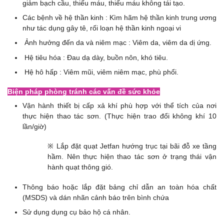
giảm bạch cầu, thiếu máu, thiếu máu không tái tạo.
Các bệnh về hệ thần kinh : Kìm hãm hệ thần kinh trung ương
như tác dụng gây tê, rối loạn hệ thần kinh ngoại vi
Ảnh hưởng đến da và niêm mạc : Viêm da, viêm da dị ứng.
Hệ tiêu hóa : Đau dạ dày, buồn nôn, khó tiêu.
Hệ hô hấp : Viêm mũi, viêm niêm mạc, phù phổi.
Biện pháp phòng tránh các vấn đề sức khỏe
Vận hành thiết bị cấp xả khí phù hợp với thể tích của nơi
thực hiện thao tác sơn. (Thực hiện trao đổi không khí 10
lần/giờ)
※ Lắp đặt quạt Jetfan hướng trục tại bãi đỗ xe tầng
hầm. Nên thực hiện thao tác sơn ở trạng thái vận
hành quạt thông gió.
Thông báo hoặc lắp đặt bảng chỉ dẫn an toàn hóa chất
(MSDS) và dán nhãn cảnh báo trên bình chứa
Sử dụng dụng cụ bảo hộ cá nhân.