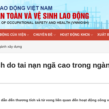
ĐỘNG CỦA VIỆN
CHUYÊN ĐỀ
HOẠT ĐỘNG KHCN
XUẤT 
ngành xây dựng
h do tai nạn ngã cao trong ngà
t dẫn đến thương tích và tử vong liên quan đến hoạt động công v