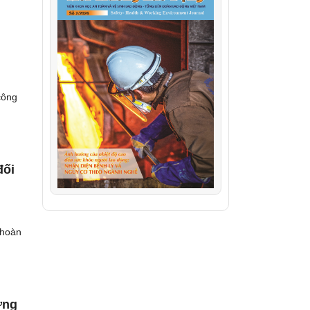
công
đối
 hoàn
ựng