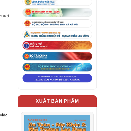
m.au)
XUẤT BẢN PHẨM
việc