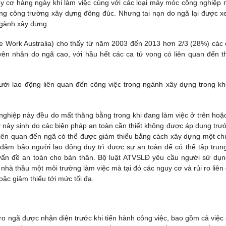
y cơ hàng ngày khi làm việc cùng với các loại máy móc công nghiệp 
ững công trường xây dựng đông đúc. Nhưng tai nạn do ngã lại được x
ngành xây dựng.
fe Work Australia) cho thấy từ năm 2003 đến 2013 hơn 2/3 (28%) các 
ên nhân do ngã cao, với hầu hết các ca tử vong có liên quan đến t
ời lao động liên quan đến công việc trong ngành xây dựng trong k
ghiệp này đều do mất thăng bằng trong khi đang làm việc ở trên hoặ
nảy sinh do các biện pháp an toàn cần thiết không được áp dụng trướ
 liên quan đến ngã có thể được giảm thiểu bằng cách xây dựng một c
đảm bảo người lao động duy trì được sự an toàn để có thể tập trun
ấn đề an toàn cho bản thân. Bộ luật ATVSLĐ yêu cầu người sử dụn
nhà thầu một môi trường làm việc mà tại đó các nguy cơ và rủi ro liên
ặc giảm thiểu tới mức tối đa.
i ro ngã được nhận diện trước khi tiến hành công việc, bao gồm cả việc