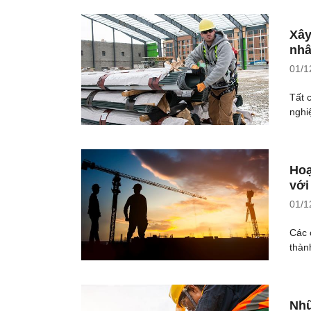
Xây
nhâ
01/1
Tất 
nghi
Hoạ
với
01/1
Các 
thàn
Nhữ