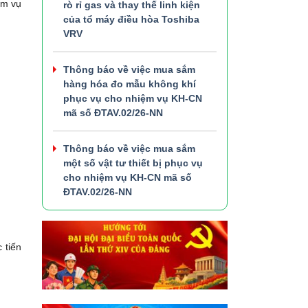
ệm vụ
rò rỉ gas và thay thế linh kiện
của tổ máy điều hòa Toshiba
VRV
Thông báo về việc mua sắm
hàng hóa đo mẫu không khí
phục vụ cho nhiệm vụ KH-CN
mã số ĐTAV.02/26-NN
Thông báo về việc mua sắm
một số vật tư thiết bị phục vụ
cho nhiệm vụ KH-CN mã số
ĐTAV.02/26-NN
 tiến