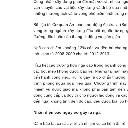
Công nhân xây dựng phải đối mặt với rất nhiều ngu
vận chuyển các vật liệu xây dựng và đi bộ qua nh
những thương tích và tử vong phổ biến nhất trong 
Số liệu từ Cơ quan An toàn Lao động Australia (Sa
vong trong ngành xây dựng đều bắt nguồn từ nguy
đường dốc hoặc cầu thang di động và giàn giáo.
Ngã cao chiếm khoảng 12% các vụ đền bù cho ngư
thời gian từ 2008-2009 cho tới 2012-2013.
Hầu hết các trường hợp ngã cao trong ngành công n
các bờ, mép không được bảo vệ. Những tai nạn này 
tiến hành công việc. Rủi ro gây ra do chấn thương
trình phòng ngừa ngã hiệu quả. Chương trình này 
nhiệm vụ được giao mà không phải bận tâm đến v
động cung cấp và duy trì cho người lao động và các 
đến ngã, không tính đến độ cao, đều được loại bỏ ho
Nhận diện các nguy cơ gây ra ngã
Đảm bảo tất cả các vị trí và nhiệm vụ có tiềm ẩn rủ