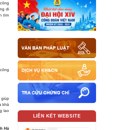
 công
ng di
n tìm
 công
 giúp
à khả
g lao
LIÊN KẾT WEBSITE
ch Hà