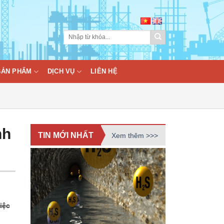
BẢN PHẨM
DỊCH VỤ
LIÊN HỆ
nh
TIN MỚI NHẤT
Xem thêm >>>
iệc