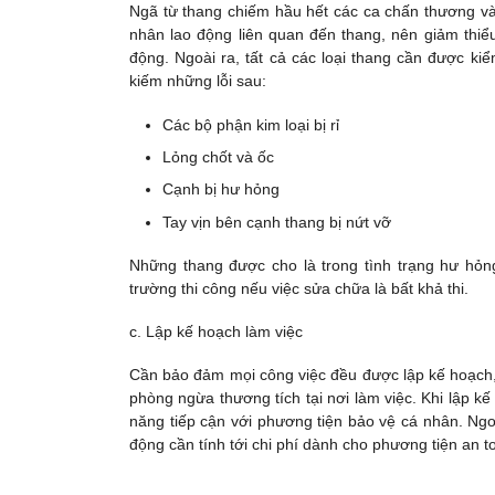
Ngã từ thang chiếm hầu hết các ca chấn thương v
nhân lao động liên quan đến thang, nên giảm thiểu 
động. Ngoài ra, tất cả các loại thang cần được ki
kiếm những lỗi sau:
Các bộ phận kim loại bị rỉ
Lỏng chốt và ốc
Cạnh bị hư hỏng
Tay vịn bên cạnh thang bị nứt vỡ
Những thang được cho là trong tình trạng hư hỏ
trường thi công nếu việc sửa chữa là bất khả thi.
c. Lập kế hoạch làm việc
Cần bảo đảm mọi công việc đều được lập kế hoạch,
phòng ngừa thương tích tại nơi làm việc. Khi lập k
năng tiếp cận với phương tiện bảo vệ cá nhân. Ngoà
động cần tính tới chi phí dành cho phương tiện an t