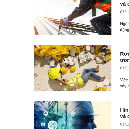
và 
01/1
Ngàn
động
Rơi
tro
01/1
Việc
xây 
Hìn
và 
01/1