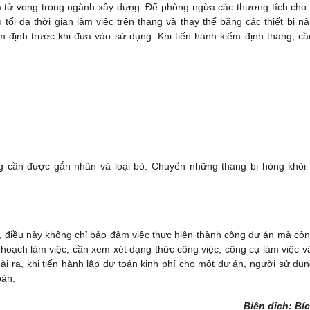
à tử vong trong ngành xây dựng. Để phòng ngừa các thương tích cho
tối đa thời gian làm việc trên thang và thay thế bằng các thiết bị nâ
ểm định trước khi đưa vào sử dụng. Khi tiến hành kiểm định thang, cầ
ng cần được gắn nhãn và loại bỏ. Chuyển những thang bị hỏng khỏi
 điều này không chỉ bảo đảm việc thực hiện thành công dự án mà còn
ế hoạch làm việc, cần xem xét dạng thức công việc, công cụ làm việc v
i ra, khi tiến hành lập dự toán kinh phí cho một dự án, người sử dụn
oàn.
Biên dịch: Bí