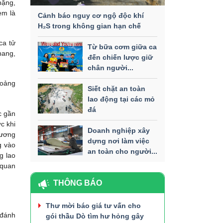
nặng,
em là
Cảnh báo nguy cơ ngộ độc khí
H₂S trong không gian hạn chế
ca tử
Từ bữa cơm giữa ca
hang,
đến chiến lược giữ
chân người...
hoảng
Siết chặt an toàn
lao động tại các mỏ
đá
c gần
c khi
Doanh nghiệp xây
hương
dựng nơi làm việc
g vào
an toàn cho người...
g lao
 quan
THÔNG BÁO
Thư mời báo giá tư vấn cho
 đánh
gói thầu Dò tìm hư hỏng gây