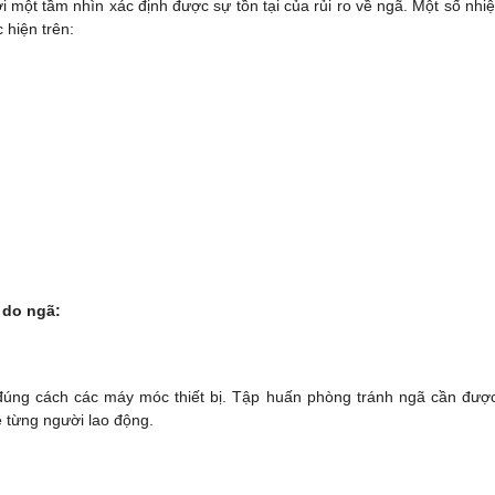
i một tầm nhìn xác định được sự tồn tại của rủi ro về ngã. Một số nhi
 hiện trên:
 do ngã:
úng cách các máy móc thiết bị. Tập huấn phòng tránh ngã cần được
ề từng người lao động.