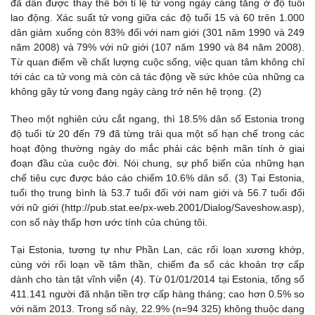
đã dần được thay thế bởi tỉ lệ tử vong ngày càng tăng ở độ tuổi
lao động. Xác suất tử vong giữa các độ tuổi 15 và 60 trên 1.000
dân giảm xuống còn 83% đối với nam giới (301 năm 1990 và 249
năm 2008) và 79% với nữ giới (107 năm 1990 và 84 năm 2008).
Từ quan điểm về chất lượng cuộc sống, việc quan tâm không chỉ
tới các ca tử vong mà còn cả tác động về sức khỏe của những ca
không gây tử vong đang ngày càng trở nên hệ trọng. (2)
Theo một nghiên cứu cắt ngang, thì 18.5% dân số Estonia trong
độ tuổi từ 20 đến 79 đã từng trải qua một số hạn chế trong các
hoạt động thường ngày do mắc phải các bệnh mãn tính ở giai
đoạn đầu của cuộc đời. Nói chung, sự phổ biến của những hạn
chế tiêu cực được báo cáo chiếm 10.6% dân số. (3) Tại Estonia,
tuổi thọ trung bình là 53.7 tuổi đối với nam giới và 56.7 tuổi đối
với nữ giới (http://pub.stat.ee/px-web.2001/Dialog/Saveshow.asp),
con số này thấp hơn ước tính của chúng tôi.
Tại Estonia, tương tự như Phần Lan, các rối loạn xương khớp,
cùng với rối loạn về tâm thần, chiếm đa số các khoản trợ cấp
dành cho tàn tật vĩnh viễn (4). Từ 01/01/2014 tại Estonia, tổng số
411.141 người đã nhận tiền trợ cấp hàng tháng; cao hơn 0.5% so
với năm 2013. Trong số này, 22.9% (n=94 325) không thuộc dạng