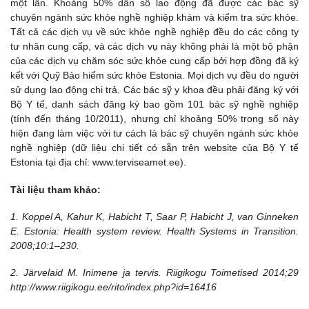
một lần. Khoảng 50% dân số lao động đã được các bác sỹ
chuyên ngành sức khỏe nghề nghiệp khám và kiểm tra sức khỏe.
Tất cả các dịch vụ về sức khỏe nghề nghiệp đều do các công ty
tư nhân cung cấp, và các dịch vụ này không phải là một bộ phận
của các dịch vụ chăm sóc sức khỏe cung cấp bởi hợp đồng đã ký
kết với Quỹ Bảo hiểm sức khỏe Estonia. Mọi dịch vụ đều do người
sử dụng lao động chi trả. Các bác sỹ y khoa đều phải đăng ký với
Bộ Y tế, danh sách đăng ký bao gồm 101 bác sỹ nghề nghiệp
(tính đến tháng 10/2011), nhưng chỉ khoảng 50% trong số này
hiện đang làm việc với tư cách là bác sỹ chuyên ngành sức khỏe
nghề nghiệp (dữ liệu chi tiết có sẵn trên website của Bộ Y tế
Estonia tại địa chỉ: www.terviseamet.ee).
Tài liệu tham khảo:
1. Koppel A, Kahur K, Habicht T, Saar P, Habicht J, van Ginneken
E. Estonia: Health system review. Health Systems in Transition.
2008;10:1–230.
2. Järvelaid M. Inimene ja tervis. Riigikogu Toimetised 2014;29
http://www.riigikogu.ee/rito/index.php?id=16416