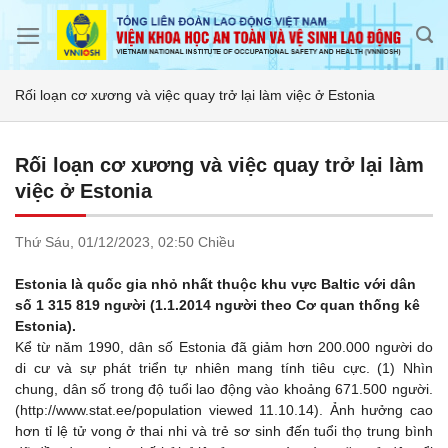
Skip
to
content
Rối loạn cơ xương và việc quay trở lại làm việc ở Estonia
Rối loạn cơ xương và việc quay trở lại làm
việc ở Estonia
Thứ Sáu,
01/12/2023,
02:50 Chiều
Estonia là quốc gia nhỏ nhất thuộc khu vực Baltic với dân
số 1 315 819 người (1.1.2014 người theo Cơ quan thống kê
Estonia).
Kể từ năm 1990, dân số Estonia đã giảm hơn 200.000 người do
di cư và sự phát triển tự nhiên mang tính tiêu cực. (1) Nhìn
chung, dân số trong độ tuổi lao động vào khoảng 671.500 người.
(http://www.stat.ee/population viewed 11.10.14). Ảnh hưởng cao
hơn tỉ lệ tử vong ở thai nhi và trẻ sơ sinh đến tuổi thọ trung bình