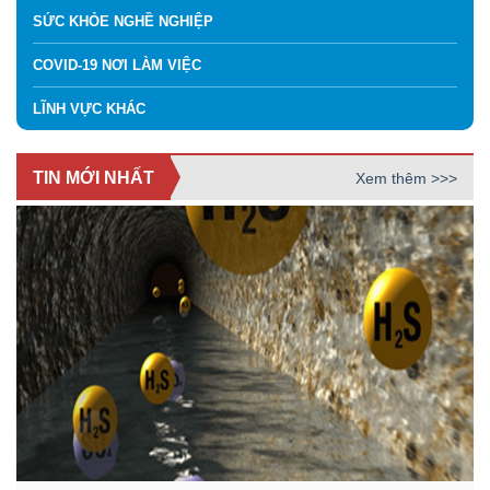
SỨC KHỎE NGHỀ NGHIỆP
COVID-19 NƠI LÀM VIỆC
LĨNH VỰC KHÁC
TIN MỚI NHẤT
Xem thêm >>>