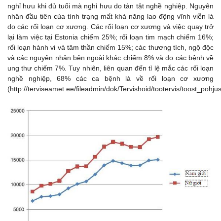
nghỉ hưu khi đủ tuổi mà nghỉ hưu do tàn tật nghề nghiệp. Nguyên
nhân đầu tiên của tình trạng mất khả năng lao động vĩnh viễn là
do các rối loạn cơ xương. Các rối loạn cơ xương và việc quay trở
lại làm việc tại Estonia chiếm 25%; rối loạn tim mạch chiếm 16%;
rối loạn hành vi và tâm thần chiếm 15%; các thương tích, ngộ độc
và các nguyên nhân bên ngoài khác chiếm 8% và do các bệnh về
ung thư chiếm 7%. Tuy nhiên, liên quan đến tỉ lệ mắc các rối loạn
nghề nghiệp, 68% các ca bệnh là về rối loạn cơ xương
(http://terviseamet.ee/fileadmin/dok/Tervishoid/tootervis/toost_poh