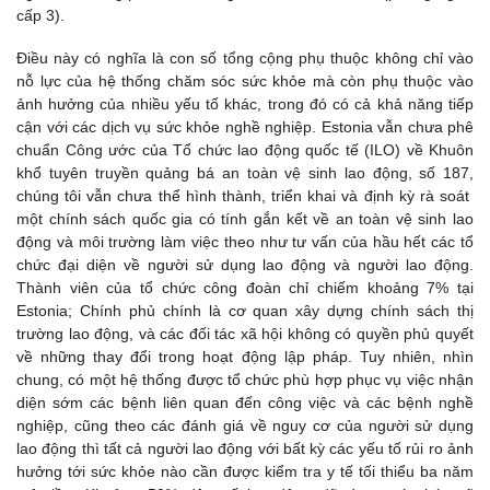
cấp 3).
Điều này có nghĩa là con số tổng cộng phụ thuộc không chỉ vào
nỗ lực của hệ thống chăm sóc sức khỏe mà còn phụ thuộc vào
ảnh hưởng của nhiều yếu tố khác, trong đó có cả khả năng tiếp
cận với các dịch vụ sức khỏe nghề nghiệp. Estonia vẫn chưa phê
chuẩn Công ước của Tổ chức lao động quốc tế (ILO) về Khuôn
khổ tuyên truyền quảng bá an toàn vệ sinh lao động, số 187,
chúng tôi vẫn chưa thể hình thành, triển khai và định kỳ rà soát
một chính sách quốc gia có tính gắn kết về an toàn vệ sinh lao
động và môi trường làm việc theo như tư vấn của hầu hết các tổ
chức đại diện về người sử dụng lao động và người lao động.
Thành viên của tổ chức công đoàn chỉ chiếm khoảng 7% tại
Estonia; Chính phủ chính là cơ quan xây dựng chính sách thị
trường lao động, và các đối tác xã hội không có quyền phủ quyết
về những thay đổi trong hoạt động lập pháp. Tuy nhiên, nhìn
chung, có một hệ thống được tổ chức phù hợp phục vụ việc nhận
diện sớm các bệnh liên quan đến công việc và các bệnh nghề
nghiệp, cũng theo các đánh giá về nguy cơ của người sử dụng
lao động thì tất cả người lao động với bất kỳ các yếu tố rủi ro ảnh
hưởng tới sức khỏe nào cần được kiểm tra y tế tối thiểu ba năm