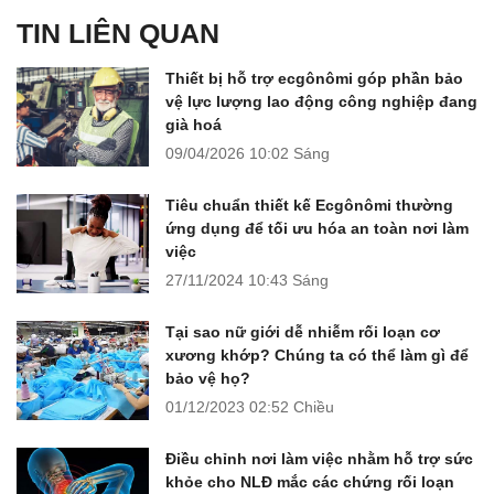
TIN LIÊN QUAN
Thiết bị hỗ trợ ecgônômi góp phần bảo
vệ lực lượng lao động công nghiệp đang
già hoá
09/04/2026
10:02 Sáng
Tiêu chuẩn thiết kế Ecgônômi thường
ứng dụng để tối ưu hóa an toàn nơi làm
việc
27/11/2024
10:43 Sáng
Tại sao nữ giới dễ nhiễm rối loạn cơ
xương khớp? Chúng ta có thể làm gì để
bảo vệ họ?
01/12/2023
02:52 Chiều
Điều chỉnh nơi làm việc nhằm hỗ trợ sức
khỏe cho NLĐ mắc các chứng rối loạn