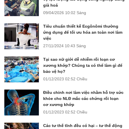
già hoá
09/04/2026
10:02 Sáng
Tiêu chuẩn thiết kế Ecgônômi thường
ứng dụng để tối ưu hóa an toàn nơi làm
việc
27/11/2024
10:43 Sáng
Tại sao nữ giới dễ nhiễm rối loạn cơ
xương khớp? Chúng ta có thể làm gì để
bảo vệ họ?
01/12/2023
02:52 Chiều
Điều chỉnh nơi làm việc nhằm hỗ trợ sức
khỏe cho NLĐ mắc các chứng rối loạn
cơ xương khớp
01/12/2023
02:52 Chiều
Các tư thế tĩnh đều có hại – tư thế động