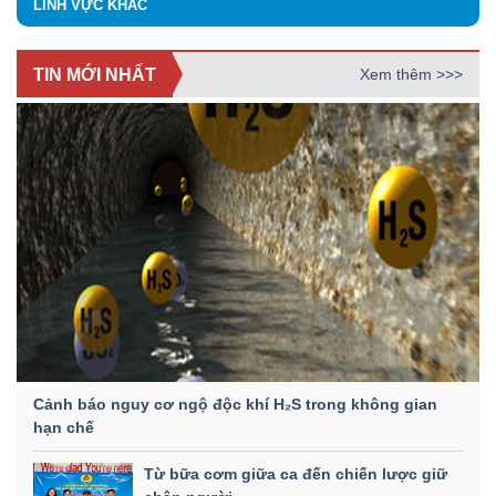
LĨNH VỰC KHÁC
TIN MỚI NHẤT
Xem thêm >>>
Cảnh báo nguy cơ ngộ độc khí H₂S trong không gian
hạn chế
Từ bữa cơm giữa ca đến chiến lược giữ