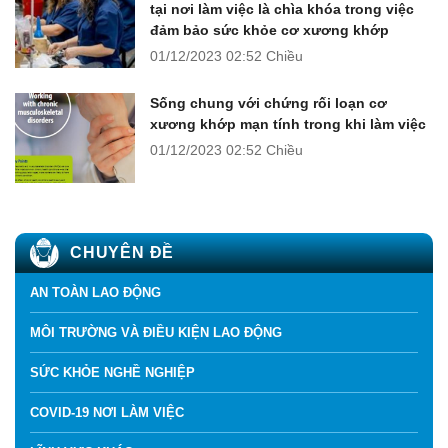
tại nơi làm việc là chìa khóa trong việc
đảm bảo sức khỏe cơ xương khớp
01/12/2023
02:52 Chiều
Sống chung với chứng rối loạn cơ
xương khớp mạn tính trong khi làm việc
01/12/2023
02:52 Chiều
CHUYÊN ĐỀ
AN TOÀN LAO ĐỘNG
MÔI TRƯỜNG VÀ ĐIỀU KIỆN LAO ĐỘNG
SỨC KHỎE NGHỀ NGHIỆP
COVID-19 NƠI LÀM VIỆC