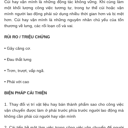
Cúi hay vặn mình là những động tác không vững. Khi cùng làm
một khối lượng công việc tương tự, trong tư thế cúi hoặc vặn
mình người lao động phải sử dụng nhiều thời gian hơn và bị mệt
hơn. Cúi hay vặn mình là những nguyên nhân chủ yếu của tổn
thương về lưng, các rối loạn cổ và vai.
RỦI RO / TRIỆU CHỨNG
• Gây căng cơ.
• Đau thắt lưng
• Trơn, trượt, vấp ngã.
• Phải với cao
BIỆN PHÁP CẢI THIỆN
1. Thay đổi vị trí vật liệu hay bán thành phẩm sao cho công việc
vận chuyển được làm ở phái trước phía trước người lao động mà
không cần phải cúi người hay vặn mình
2. Cải tiến bề mặt làm việc trong công việc vận chuyển để người