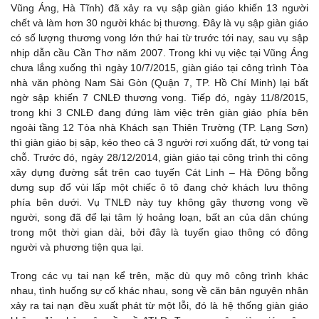
Vũng Áng, Hà Tĩnh) đã xảy ra vụ sập giàn giáo khiến 13 người
chết và làm hơn 30 người khác bị thương. Đây là vụ sập giàn giáo
có số lượng thương vong lớn thứ hai từ trước tới nay, sau vụ sập
nhịp dẫn cầu Cần Thơ năm 2007. Trong khi vụ việc tại Vũng Áng
chưa lắng xuống thì ngày 10/7/2015, giàn giáo tại công trình Tòa
nhà văn phòng Nam Sài Gòn (Quận 7, TP. Hồ Chí Minh) lại bất
ngờ sập khiến 7 CNLĐ thương vong. Tiếp đó, ngày 11/8/2015,
trong khi 3 CNLĐ đang đứng làm việc trên giàn giáo phía bên
ngoài tầng 12 Tòa nhà Khách sạn Thiên Trường (TP. Lạng Sơn)
thì giàn giáo bị sập, kéo theo cả 3 người rơi xuống đất, tử vong tại
chỗ. Trước đó, ngày 28/12/2014, giàn giáo tại công trình thi công
xây dựng đường sắt trên cao tuyến Cát Linh – Hà Đông bỗng
dưng sụp đổ vùi lấp một chiếc ô tô đang chở khách lưu thông
phía bên dưới. Vụ TNLĐ này tuy không gây thương vong về
người, song đã để lại tâm lý hoảng loạn, bất an của dân chúng
trong một thời gian dài, bởi đây là tuyến giao thông có đông
người và phương tiện qua lại.
Trong các vụ tai nạn kể trên, mặc dù quy mô công trình khác
nhau, tình huống sự cố khác nhau, song về căn bản nguyên nhân
xảy ra tai nạn đều xuất phát từ một lỗi, đó là hệ thống giàn giáo