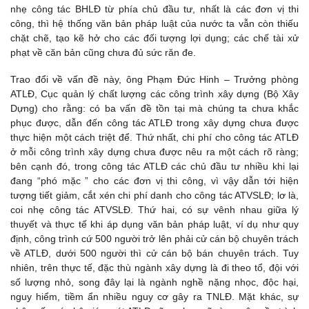
nhẹ công tác BHLĐ từ phía chủ đầu tư, nhất là các đơn vị thi
công, thì hệ thống văn bản pháp luật của nước ta vẫn còn thiếu
chặt chẽ, tạo kẽ hở cho các đối tượng lợi dụng; các chế tài xử
phạt về căn bản cũng chưa đủ sức răn đe.
Trao đổi về vấn đề này, ông Phạm Đức Hinh – Trưởng phòng
ATLĐ, Cục quản lý chất lượng các công trình xây dựng (Bộ Xây
Dựng) cho rằng: có ba vấn đề tồn tại mà chúng ta chưa khắc
phục được, dẫn đến công tác ATLĐ trong xây dựng chưa được
thực hiện một cách triệt để. Thứ nhất, chi phí cho công tác ATLĐ
ở mỗi công trình xây dựng chưa được nêu ra một cách rõ ràng;
bên cạnh đó, trong công tác ATLĐ các chủ đầu tư nhiều khi lại
đang “phó mặc ” cho các đơn vị thi công, vì vậy dẫn tới hiện
tượng tiết giảm, cắt xén chi phí danh cho công tác ATVSLĐ; lơ là,
coi nhẹ công tác ATVSLĐ. Thứ hai, có sự vênh nhau giữa lý
thuyết và thực tế khi áp dụng văn bản pháp luật, ví dụ như quy
định, công trình cứ 500 người trở lên phải cử cán bộ chuyên trách
về ATLĐ, dưới 500 người thì cử cán bộ bán chuyên trách. Tuy
nhiên, trên thực tế, đặc thù ngành xây dựng là đi theo tổ, đội với
số lượng nhỏ, song đây lại là ngành nghề nặng nhọc, độc hại,
nguy hiểm, tiềm ẩn nhiều nguy cơ gây ra TNLĐ. Mặt khác, sự