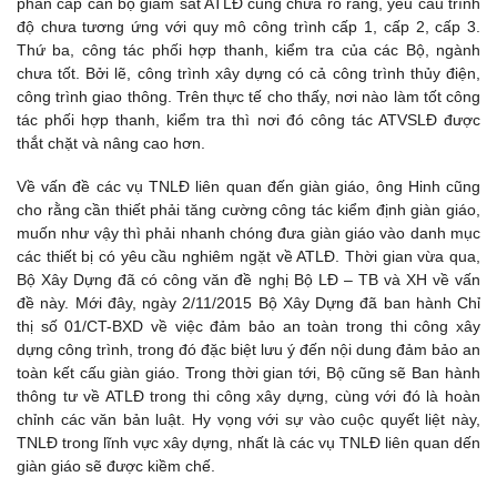
phân cấp cán bộ giám sát ATLĐ cũng chưa rõ ràng, yêu cầu trình
độ chưa tương ứng với quy mô công trình cấp 1, cấp 2, cấp 3.
Thứ ba, công tác phối hợp thanh, kiểm tra của các Bộ, ngành
chưa tốt. Bởi lẽ, công trình xây dựng có cả công trình thủy điện,
công trình giao thông. Trên thực tế cho thấy, nơi nào làm tốt công
tác phối hợp thanh, kiểm tra thì nơi đó công tác ATVSLĐ được
thắt chặt và nâng cao hơn.
Về vấn đề các vụ TNLĐ liên quan đến giàn giáo, ông Hinh cũng
cho rằng cần thiết phải tăng cường công tác kiểm định giàn giáo,
muốn như vậy thì phải nhanh chóng đưa giàn giáo vào danh mục
các thiết bị có yêu cầu nghiêm ngặt về ATLĐ. Thời gian vừa qua,
Bộ Xây Dựng đã có công văn đề nghị Bộ LĐ – TB và XH về vấn
đề này. Mới đây, ngày 2/11/2015 Bộ Xây Dựng đã ban hành Chỉ
thị số 01/CT-BXD về việc đảm bảo an toàn trong thi công xây
dựng công trình, trong đó đặc biệt lưu ý đến nội dung đảm bảo an
toàn kết cấu giàn giáo. Trong thời gian tới, Bộ cũng sẽ Ban hành
thông tư về ATLĐ trong thi công xây dựng, cùng với đó là hoàn
chỉnh các văn bản luật. Hy vọng với sự vào cuộc quyết liệt này,
TNLĐ trong lĩnh vực xây dựng, nhất là các vụ TNLĐ liên quan dến
giàn giáo sẽ được kiềm chế.