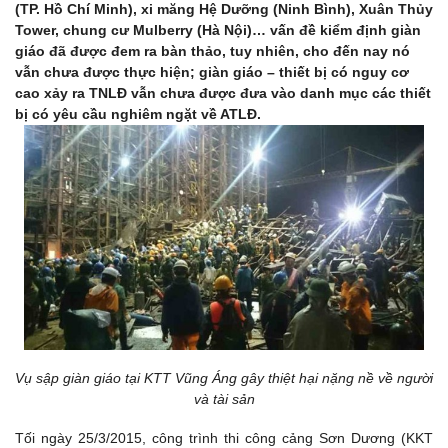
(TP. Hồ Chí Minh), xi măng Hệ Dưỡng (Ninh Bình), Xuân Thủy
Tower, chung cư Mulberry (Hà Nội)… vấn đề kiểm định giàn
giáo đã được đem ra bàn thảo, tuy nhiên, cho đến nay nó
vẫn chưa được thực hiện; giàn giáo – thiết bị có nguy cơ
cao xảy ra TNLĐ vẫn chưa được đưa vào danh mục các thiết
bị có yêu cầu nghiêm ngặt về ATLĐ.
Vụ sập giàn giáo tại KTT Vũng Áng gây thiệt hại nặng nề về người
và tài sản
Tối ngày 25/3/2015, công trình thi công cảng Sơn Dương (KKT