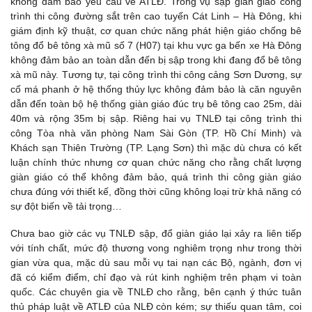
không đảm bảo yêu cầu về ATLĐ. Trong vụ sập giàn giáo công
trình thi công đường sắt trên cao tuyến Cát Linh – Hà Đông, khi
giám định kỹ thuật, cơ quan chức năng phát hiện giáo chống bê
tông đổ bê tông xà mũ số 7 (H07) tại khu vực ga bến xe Hà Đông
không đảm bảo an toàn dẫn đến bị sập trong khi đang đổ bê tông
xà mũ này. Tương tự, tại công trình thi công cảng Sơn Dương, sự
cố má phanh ở hệ thống thủy lực không đảm bảo là căn nguyên
dẫn đến toàn bộ hệ thống giàn giáo đúc trụ bê tông cao 25m, dài
40m và rộng 35m bị sập. Riêng hai vụ TNLĐ tại công trình thi
công Tòa nhà văn phòng Nam Sài Gòn (TP. Hồ Chí Minh) và
Khách sạn Thiên Trường (TP. Lạng Sơn) thì mặc dù chưa có kết
luận chính thức nhưng cơ quan chức năng cho rằng chất lượng
giàn giáo có thể không đảm bảo, quá trình thi công giàn giáo
chưa đúng với thiết kế, đồng thời cũng không loại trừ khả năng có
sự đột biến về tải trọng…
Chưa bao giờ các vụ TNLĐ sập, đổ giàn giáo lại xảy ra liên tiếp
với tính chất, mức độ thương vong nghiêm trọng như trong thời
gian vừa qua, mặc dù sau mỗi vụ tai nạn các Bộ, ngành, đơn vị
đã có kiểm điểm, chỉ đạo và rút kinh nghiệm trên phạm vi toàn
quốc. Các chuyên gia về TNLĐ cho rằng, bên cạnh ý thức tuân
thủ pháp luật về ATLĐ của NLĐ còn kém; sự thiếu quan tâm, coi