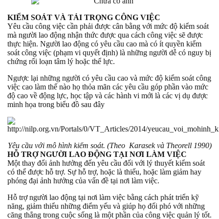
KIỂM SOÁT VÀ TẢI TRỌNG CÔNG VIỆC
Yêu cầu công việc cần phải được cân bằng với mức độ kiểm soát
mà người lao động nhận thức được qua cách công việc sẽ được
thực hiện. Người lao động có yêu cầu cao mà có ít quyền kiểm
soát công việc (phạm vi quyết định) là những người dễ có nguy bị
chứng rối loạn tâm lý hoặc thể lực.
Ngược lại những người có yêu cầu cao và mức độ kiểm soát công
việc cao làm thế nào họ thỏa mãn các yêu cầu góp phần vào mức
độ cao về động lực, học tập và các hành vi mới là các vị dụ được
minh họa trong biểu đồ sau đây
Yêu cầu với mô hình kiểm soát. (Theo Karasek và Theorell 1990)
HỖ TRỢ NGƯỜI LAO ĐỘNG TẠI NƠI LÀM VIỆC
Một thay đổi ảnh hưởng đến yêu cầu đối với lý thuyết kiểm soát
có thể được hỗ trợ. Sự hỗ trợ, hoặc là thiếu, hoặc làm giảm hay
phóng đại ảnh hưởng của vấn đề tại nơi làm việc.
Hỗ trợ người lao động tại nơi làm việc bằng cách phát triển kỹ
năng, giảm thiểu những điểm yếu và giúp họ đối phó với những
căng thẳng trong cuộc sống là một phần của công việc quản lý tốt.