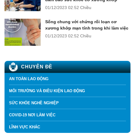
01/12/2023
02:52 Chiều
Sống chung với chứng rối loạn cơ
xương khớp mạn tính trong khi làm việc
01/12/2023
02:52 Chiều
CHUYÊN ĐỀ
AN TOÀN LAO ĐỘNG
MÔI TRƯỜNG VÀ ĐIỀU KIỆN LAO ĐỘNG
SỨC KHỎE NGHỀ NGHIỆP
COVID-19 NƠI LÀM VIỆC
LĨNH VỰC KHÁC