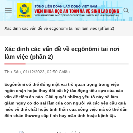
Skip
to
content
Xác định các vấn đề về ecgônômi tại nơi làm việc (phần 2)
Xác định các vấn đề về ecgônômi tại nơi
làm việc (phần 2)
Thứ Sáu,
01/12/2023,
02:50 Chiều
Ecgônômi có thể đóng một vai trò quan trọng trong việc
ngăn chặn hoặc thay đổi bất kỳ tác động tiêu cực của các
vấn đề tiềm ẩn nào. Giải quyết những yếu tố này sẽ làm
giảm nguy cơ do sai lầm của con người và các yêu cầu quá
mức về thể chất hoặc tinh thần của công việc mà có thể dẫn
đến chấn thương cấp tính hay mãn tính hoặc bệnh tật.