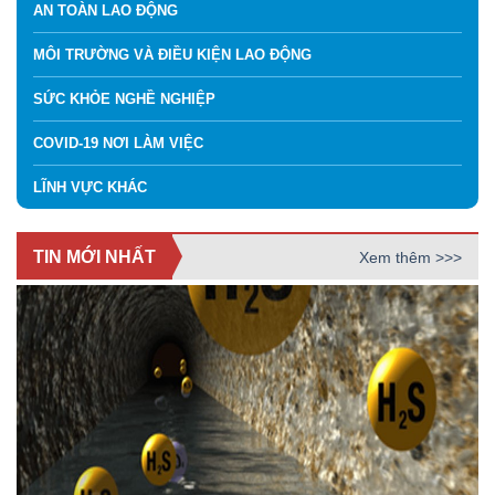
AN TOÀN LAO ĐỘNG
MÔI TRƯỜNG VÀ ĐIỀU KIỆN LAO ĐỘNG
SỨC KHỎE NGHỀ NGHIỆP
COVID-19 NƠI LÀM VIỆC
LĨNH VỰC KHÁC
TIN MỚI NHẤT
Xem thêm >>>