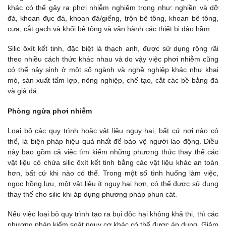
khác có thể gây ra phơi nhiễm nghiêm trọng như: nghiền và dỡ
đá, khoan đục đá, khoan đá/giếng, trộn bê tông, khoan bê tông,
cưa, cắt gạch và khối bê tông và vận hành các thiết bị đào hầm.
Silic ôxít kết tinh, đặc biệt là thạch anh, được sử dụng rộng rãi
theo nhiều cách thức khác nhau và do vậy việc phơi nhiễm cũng
có thể nảy sinh ở một số ngành và nghề nghiệp khác như khai
mỏ, sản xuất tấm lợp, nông nghiệp, chế tạo, cắt các bề bằng đá
và giả đá.
Phòng ngừa phơi nhiễm
Loại bỏ các quy trình hoặc vật liệu nguy hại, bất cứ nơi nào có
thể, là biện pháp hiệu quả nhất để bảo vệ người lao động. Điều
này bao gồm cả việc tìm kiếm những phương thức thay thế các
vật liệu có chứa silic ôxít kết tinh bằng các vật liệu khác an toàn
hơn, bất cứ khi nào có thể. Trong một số tình huống làm việc,
ngọc hồng lựu, một vật liệu ít nguy hại hơn, có thể được sử dụng
thay thế cho silic khi áp dụng phương pháp phun cát.
Nếu việc loại bỏ quy trình tạo ra bụi độc hại không khả thi, thì các
phương pháp kiểm soát nguy cơ khác có thể được áp dụng. Giảm