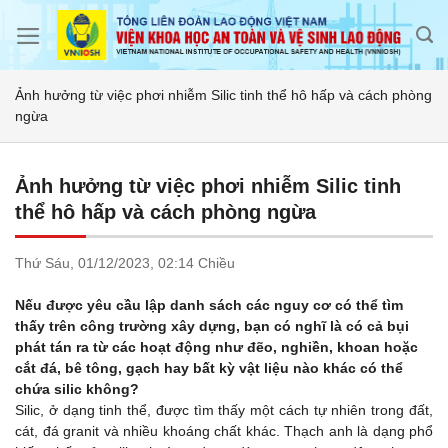
Skip
to
content
Ảnh hưởng từ việc phơi nhiễm Silic tinh thể hô hấp và cách phòng
ngừa
Ảnh hưởng từ việc phơi nhiễm Silic tinh
thể hô hấp và cách phòng ngừa
Thứ Sáu,
01/12/2023,
02:14 Chiều
Nếu được yêu cầu lập danh sách các nguy cơ có thể tìm
thấy trên công trường xây dựng, bạn có nghĩ là có cả bụi
phát tán ra từ các hoạt động như đẽo, nghiền, khoan hoặc
cắt đá, bê tông, gạch hay bất kỳ vật liệu nào khác có thể
chứa silic không?
Silic, ở dạng tinh thể, được tìm thấy một cách tự nhiên trong đất,
cát, đá granit và nhiều khoáng chất khác. Thạch anh là dạng phổ