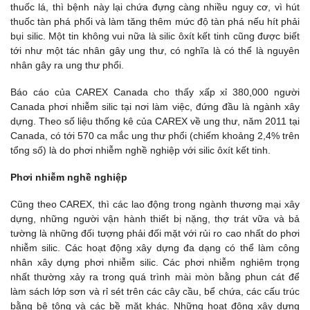
thuốc lá, thì bệnh này lại chứa đựng càng nhiều nguy cơ, vì hút
thuốc tàn phá phổi và làm tăng thêm mức độ tàn phá nếu hít phải
bụi silic. Một tin không vui nữa là silic ôxít kết tinh cũng được biết
tới như một tác nhân gây ung thư, có nghĩa là có thể là nguyên
nhân gây ra ung thư phổi.
Báo cáo của CAREX Canada cho thấy xấp xỉ 380,000 người
Canada phơi nhiễm silic tại nơi làm việc, đứng đầu là ngành xây
dựng. Theo số liệu thống kê của CAREX về ung thư, năm 2011 tại
Canada, có tới 570 ca mắc ung thư phổi (chiếm khoảng 2,4% trên
tổng số) là do phơi nhiễm nghề nghiệp với silic ôxít kết tinh.
Phơi nhiễm nghề nghiệp
Cũng theo CAREX, thì các lao động trong ngành thương mại xây
dựng, những người vận hành thiết bị nặng, thợ trát vữa và bả
tường là những đối tượng phải đối mặt với rủi ro cao nhất do phơi
nhiễm silic. Các hoạt động xây dựng đa dạng có thể làm công
nhân xây dựng phơi nhiễm silic. Các phơi nhiễm nghiêm trọng
nhất thường xảy ra trong quá trình mài mòn bằng phun cát để
làm sách lớp sơn và rỉ sét trên các cây cầu, bể chứa, các cấu trúc
bằng bê tông và các bề mặt khác. Những hoạt động xây dựng