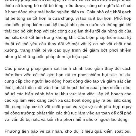
thiểu số lượng bề mặt bê tông, nếu được, cũng có nghĩa là sẽ có
ít hoạt động như mài hoặc nghiền diễn ra. Chia nhỏ các khối gạch
lát bê tông sẽ tốt hơn là cưa chúng, vì tạo ra ít bụi hơn. Phối hợp
các biện pháp kiểm soát kỹ thuật như phun nước và thông gió khí
thải cục bộ kết hợp với các công cụ giảm thiểu tối đa nồng độ của
bụi silic ôxít kết tinh trong không khí. Các biện pháp kiểm soát kỹ
thuật có thể yêu cầu thay đổi về mặt vật lý cơ sở vật chất nhà
xưởng, trang thiết bị và các quy trình để giảm bớt phơi nhiễm
nhưng là những biện pháp đem lại hiệu quả.
Các phương pháp giám sát hành chính bao gồm thay đổi cách
thức làm việc có thể giới hạn rủi ro phơi nhiễm bụi silic. Ví dụ:
cung cấp cho người lao động hoạt động đào tạo và giám sát cần
thiết; phát triển một văn bản kế hoạch kiểm soát phơi nhiễm silic;
bố trí các biển cảnh báo tại khu vực làm việc; lập kế hoạch cho
các kíp làm việc càng cách xa các hoạt động gây ra bụi silic càng
tốt; cung cấp cơ sở vật chất phục vụ việc vệ sinh phù hợp ngay
tại công trường; phát triển các thủ tục làm việc an toàn để đối phó
với vấn đề bụi silic và kiểm tra phơi nhiễm silic ở người lao động.
Phương tiện bảo vệ cá nhân, cho dù ít hiệu quả kiểm soát bụi,