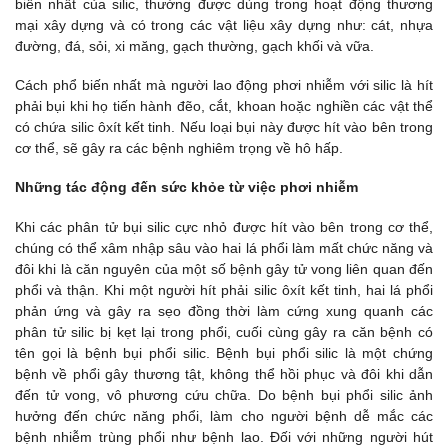
biến nhất của silic, thường được dùng trong hoạt động thương
mại xây dựng và có trong các vật liệu xây dựng như: cát, nhựa
đường, đá, sỏi, xi măng, gạch thường, gạch khối và vữa.
Cách phổ biến nhất mà người lao động phơi nhiễm với silic là hít
phải bụi khi họ tiến hành đẽo, cắt, khoan hoặc nghiền các vật thể
có chứa silic ôxít kết tinh. Nếu loại bụi này được hít vào bên trong
cơ thể, sẽ gây ra các bệnh nghiêm trọng về hô hấp.
Những tác động đến sức khỏe từ việc phơi nhiễm
Khi các phân tử bụi silic cực nhỏ được hít vào bên trong cơ thể,
chúng có thể xâm nhập sâu vào hai lá phổi làm mất chức năng và
đôi khi là căn nguyên của một số bệnh gây tử vong liên quan đến
phổi và thận. Khi một người hít phải silic ôxít kết tinh, hai lá phổi
phản ứng và gây ra sẹo đồng thời làm cứng xung quanh các
phân tử silic bị kẹt lại trong phổi, cuối cùng gây ra căn bệnh có
tên gọi là bệnh bụi phổi silic. Bệnh bụi phổi silic là một chứng
bệnh về phổi gây thương tật, không thể hồi phục và đôi khi dẫn
đến tử vong, vô phương cứu chữa. Do bệnh bụi phổi silic ảnh
hưởng đến chức năng phổi, làm cho người bệnh dễ mắc các
bệnh nhiễm trùng phổi như bệnh lao. Đối với những người hút