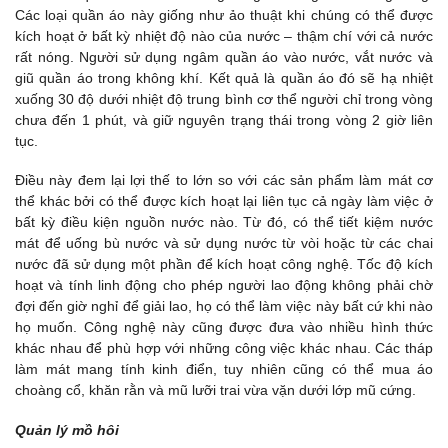
Các loại quần áo này giống như ảo thuật khi chúng có thể được
kích hoạt ở bất kỳ nhiệt độ nào của nước – thậm chí với cả nước
rất nóng. Người sử dụng ngâm quần áo vào nước, vắt nước và
giũ quần áo trong không khí. Kết quả là quần áo đó sẽ hạ nhiệt
xuống 30 độ dưới nhiệt độ trung bình cơ thể người chỉ trong vòng
chưa đến 1 phút, và giữ nguyên trạng thái trong vòng 2 giờ liên
tục.
Điều này đem lại lợi thế to lớn so với các sản phẩm làm mát cơ
thể khác bởi có thể được kích hoạt lại liên tục cả ngày làm việc ở
bất kỳ điều kiện nguồn nước nào. Từ đó, có thể tiết kiệm nước
mát để uống bù nước và sử dụng nước từ vòi hoặc từ các chai
nước đã sử dụng một phần để kích hoạt công nghệ. Tốc độ kích
hoạt và tính linh động cho phép người lao động không phải chờ
đợi đến giờ nghỉ để giải lao, họ có thể làm việc này bất cứ khi nào
họ muốn. Công nghệ này cũng được đưa vào nhiều hình thức
khác nhau để phù hợp với những công việc khác nhau. Các tháp
làm mát mang tính kinh điển, tuy nhiên cũng có thể mua áo
choàng cổ, khăn rằn và mũ lưỡi trai vừa vặn dưới lớp mũ cứng.
Quản lý mồ hôi