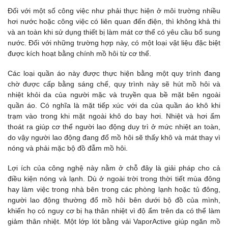
Đối với một số công việc như phải thực hiện ở môi trường nhiều
hơi nước hoặc công việc có liên quan đến điện, thì không khả thi
và an toàn khi sử dụng thiết bị làm mát cơ thể có yêu cầu bổ sung
nước. Đối với những trường hợp này, có một loại vật liệu đặc biệt
được kích hoạt bằng chính mồ hôi từ cơ thể.
Các loại quần áo này được thực hiện bằng một quy trình đang
chờ được cấp bằng sáng chế, quy trình này sẽ hút mồ hôi và
nhiệt khỏi da của người mặc và truyền qua bề mặt bên ngoài
quần áo. Có nghĩa là mặt tiếp xúc với da của quần áo khô khi
trạm vào trong khi mặt ngoài khô do bay hơi. Nhiệt và hơi ẩm
thoát ra giúp cơ thể người lao động duy trì ở mức nhiệt an toàn,
do vậy người lao động đang đổ mồ hôi sẽ thấy khô và mát thay vì
nóng và phải mặc bộ đồ đẫm mồ hôi.
Lợi ích của công nghệ này nằm ở chỗ đây là giải pháp cho cả
điều kiện nóng và lạnh. Dù ở ngoài trời trong thời tiết mùa đông
hay làm việc trong nhà bên trong các phòng lạnh hoặc tủ đông,
người lao động thường đổ mồ hôi bên dưới bộ đồ của mình,
khiến họ có nguy cơ bị hạ thân nhiệt vì độ ẩm trên da có thể làm
giảm thân nhiệt. Một lớp lót bằng vải VaporActive giúp ngăn mồ