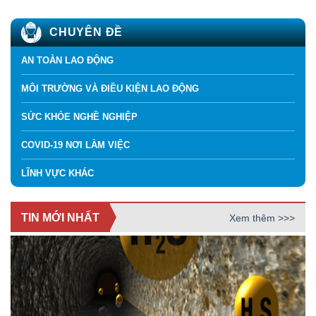
CHUYÊN ĐỀ
AN TOÀN LAO ĐỘNG
MÔI TRƯỜNG VÀ ĐIỀU KIỆN LAO ĐỘNG
SỨC KHỎE NGHỀ NGHIỆP
COVID-19 NƠI LÀM VIỆC
LĨNH VỰC KHÁC
TIN MỚI NHẤT
Xem thêm >>>