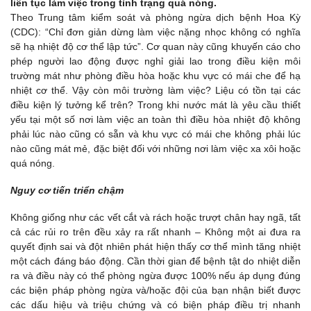
liên tục làm việc trong tình trạng quá nóng.
Theo Trung tâm kiểm soát và phòng ngừa dịch bệnh Hoa Kỳ
(CDC): “Chỉ đơn giản dừng làm việc nặng nhọc không có nghĩa
sẽ hạ nhiệt độ cơ thể lập tức”. Cơ quan này cũng khuyến cáo cho
phép người lao động được nghỉ giải lao trong điều kiện môi
trường mát như phòng điều hòa hoặc khu vực có mái che để hạ
nhiệt cơ thể. Vậy còn môi trường làm việc? Liệu có tồn tại các
điều kiện lý tưởng kể trên? Trong khi nước mát là yêu cầu thiết
yếu tại một số nơi làm việc an toàn thì điều hòa nhiệt độ không
phải lúc nào cũng có sẵn và khu vực có mái che không phải lúc
nào cũng mát mẻ, đặc biệt đối với những nơi làm việc xa xôi hoặc
quá nóng.
Nguy cơ tiến triển chậm
Không giống như các vết cắt và rách hoặc trượt chân hay ngã, tất
cả các rủi ro trên đều xảy ra rất nhanh – Không một ai đưa ra
quyết định sai và đột nhiên phát hiện thấy cơ thể mình tăng nhiệt
một cách đáng báo động. Cần thời gian để bệnh tật do nhiệt diễn
ra và điều này có thể phòng ngừa được 100% nếu áp dụng đúng
các biện pháp phòng ngừa và/hoặc đội của bạn nhận biết được
các dấu hiệu và triệu chứng và có biện pháp điều trị nhanh