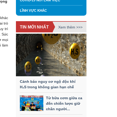
COVID-19 NƠI LÀM VIỆC
rọng
LĨNH VỰC KHÁC
 khác
i trò
TIN MỚI NHẤT
Xem thêm >>>
y trì
. Sức
ở mọi
i làm
Cảnh báo nguy cơ ngộ độc khí
H₂S trong không gian hạn chế
Từ bữa cơm giữa ca
đến chiến lược giữ
chân người...