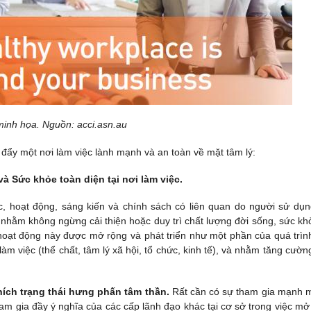
inh họa. Nguồn: acci.asn.au
đẩy một nơi làm việc lành mạnh và an toàn về mặt tâm lý:
và Sức khỏe toàn diện tại nơi làm việc.
, hoạt động, sáng kiến và chính sách có liên quan do người sử dụn
nhằm không ngừng cải thiện hoặc duy trì chất lượng đời sống, sức kh
hoạt động này được mở rộng và phát triển như một phần của quá trình
làm việc (thể chất, tâm lý xã hội, tổ chức, kinh tế), và nhằm tăng cườn
ích trạng thái hưng phấn tâm thần.
Rất cần có sự tham gia mạnh 
am gia đầy ý nghĩa của các cấp lãnh đạo khác tại cơ sở trong việc mở