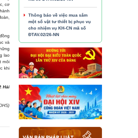
c, cơ
thành
Thông báo về việc mua sắm
đoàn,
một số vật tư thiết bị phục vụ
cho nhiệm vụ KH-CN mã số
ĐTAV.02/26-NN
 đồng
ục và
những
g lao
t môi
c khi
P. Hải
 OHS)