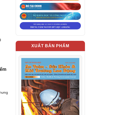
g
XUẤT BẢN PHẨM
iểm
nhưng