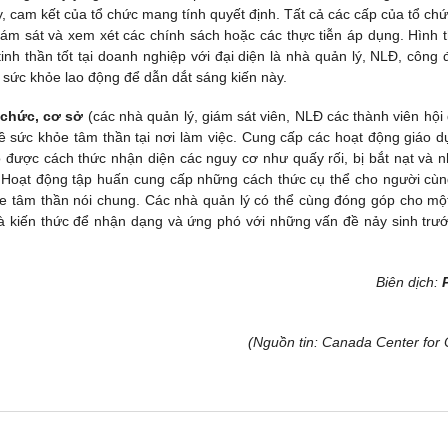
, cam kết của tổ chức mang tính quyết định. Tất cả các cấp của tổ chứ
, giám sát và xem xét các chính sách hoặc các thực tiễn áp dụng. Hình 
nh thần tốt tại doanh nghiệp với đại diện là nhà quản lý, NLĐ, công 
 sức khỏe lao động để dẫn dắt sáng kiến này.
 chức, cơ sở
(các nhà quản lý, giám sát viên, NLĐ các thành viên hội
 sức khỏe tâm thần tại nơi làm việc. Cung cấp các hoạt động giáo d
được cách thức nhận diện các nguy cơ như quấy rối, bị bắt nạt và 
. Hoạt động tập huấn cung cấp những cách thức cụ thể cho người cùn
e tâm thần nói chung. Các nhà quản lý có thể cùng đóng góp cho mộ
à kiến thức để nhận dạng và ứng phó với những vấn đề nảy sinh trướ
Biên dịch:
(Nguồn tin: Canada Center for