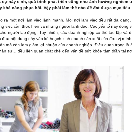
t sự nảy sinh, quá trình phát triển cũng như ảnh hưởng nghiêm t
y khả năng phục hồi. Vậy phải làm thế nào để đạt được mục tiêu
o ra một nơi làm việc lành mạnh. Mọi nơi làm việc đều rất đa dạng,
g việc cần thực hiện và những người lãnh đạo. Các yếu tố này đóng va
ho người lao động. Tuy nhiên, các doanh nghiệp có thể tạo lập và du
h đưa nội dung này vào kế hoạch kinh doanh sản xuất của đơn vị mình
ân mà còn làm giảm lợi nhuận của doanh nghiệp. Điều quan trọng là 
nhân sự… đều liên quan chặt chẽ đến vấn đề sức khỏe tâm thần tại nơ