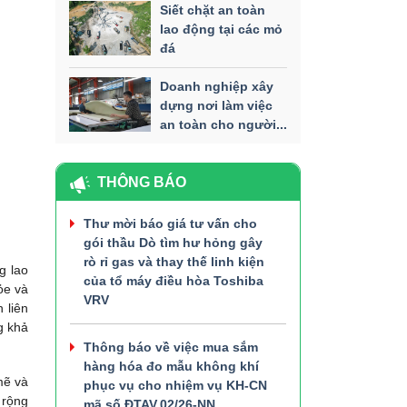
Siết chặt an toàn
lao động tại các mỏ
đá
Doanh nghiệp xây
dựng nơi làm việc
an toàn cho người...
THÔNG BÁO
Thư mời báo giá tư vấn cho
gói thầu Dò tìm hư hỏng gây
rò rỉ gas và thay thế linh kiện
g lao
của tổ máy điều hòa Toshiba
ỏe và
VRV
 liên
g khả
Thông báo về việc mua sắm
hàng hóa đo mẫu không khí
mẽ và
phục vụ cho nhiệm vụ KH-CN
 rộng
mã số ĐTAV.02/26-NN