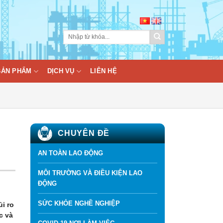
BẢN PHẨM
DỊCH VỤ
LIÊN HỆ
CHUYÊN ĐỀ
AN TOÀN LAO ĐỘNG
MÔI TRƯỜNG VÀ ĐIỀU KIỆN LAO
ĐỘNG
SỨC KHỎE NGHỀ NGHIỆP
ủi ro
c và