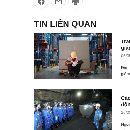
TIN LIÊN QUAN
Tra
giá
05/0
Đào 
giám
Các
độn
26/0
Ngườ