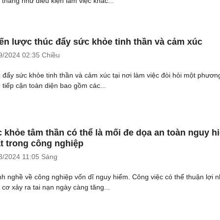
 thẳng như điều kiện làm việc khắc...
ến lược thúc đẩy sức khỏe tinh thần và cảm xúc
9/2024
02:35 Chiều
 đẩy sức khỏe tinh thần và cảm xúc tại nơi làm việc đòi hỏi một phươn
 tiếp cận toàn diện bao gồm các...
 khỏe tâm thần có thể là mối đe dọa an toàn nguy h
t trong công nghiệp
3/2024
11:05 Sáng
h nghề về công nghiệp vốn dĩ nguy hiểm. Công việc có thể thuận lợi 
 cơ xảy ra tai nạn ngày càng tăng...