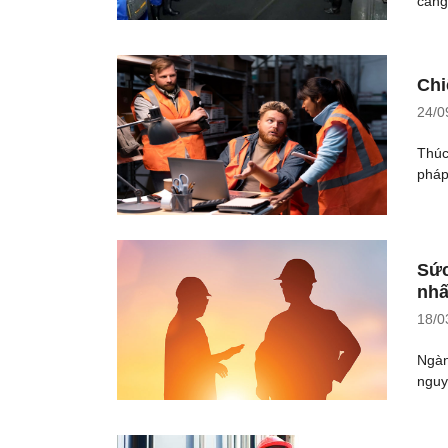
căng
Chi
24/0
Thúc
pháp
Sức
nhấ
18/0
Ngàn
nguy