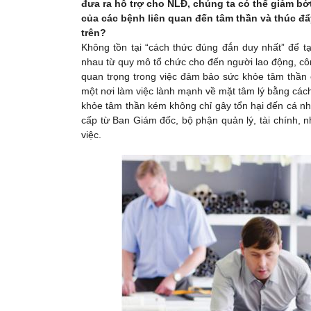
đưa ra hỗ trợ cho NLĐ, chúng ta có thể giảm bớ
của các bệnh liên quan đến tâm thần và thúc đẩ
trên?
Không tồn tại “cách thức đúng đắn duy nhất” để tạ
nhau từ quy mô tổ chức cho đến người lao động, côn
quan trọng trong việc đảm bảo sức khỏe tâm thần c
một nơi làm việc lành mạnh về mặt tâm lý bằng các
khỏe tâm thần kém không chỉ gây tổn hại đến cá nh
cấp từ Ban Giám đốc, bộ phận quản lý, tài chính, 
việc.