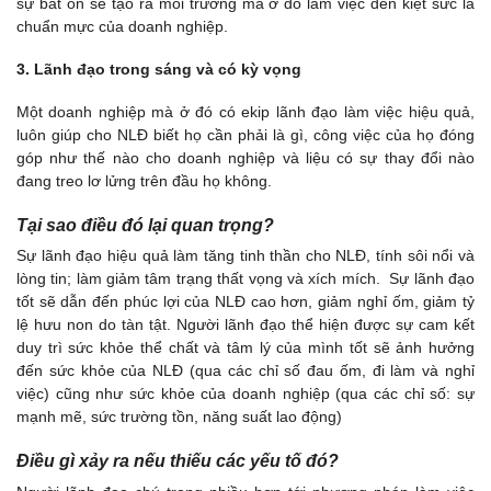
sự bất ổn sẽ tạo ra môi trường mà ở đó làm việc đến kiệt sức là
chuẩn mực của doanh nghiệp.
3. Lãnh đạo trong sáng và có kỳ vọng
Một doanh nghiệp mà ở đó có ekip lãnh đạo làm việc hiệu quả,
luôn giúp cho NLĐ biết họ cần phải là gì, công việc của họ đóng
góp như thế nào cho doanh nghiệp và liệu có sự thay đổi nào
đang treo lơ lửng trên đầu họ không.
Tại sao điều đó lại quan trọng?
Sự lãnh đạo hiệu quả làm tăng tinh thần cho NLĐ, tính sôi nổi và
lòng tin; làm giảm tâm trạng thất vọng và xích mích. Sự lãnh đạo
tốt sẽ dẫn đến phúc lợi của NLĐ cao hơn, giảm nghỉ ốm, giảm tỷ
lệ hưu non do tàn tật. Người lãnh đạo thể hiện được sự cam kết
duy trì sức khỏe thể chất và tâm lý của mình tốt sẽ ảnh hưởng
đến sức khỏe của NLĐ (qua các chỉ số đau ốm, đi làm và nghỉ
việc) cũng như sức khỏe của doanh nghiệp (qua các chỉ số: sự
mạnh mẽ, sức trường tồn, năng suất lao động)
Điều gì xảy ra nếu thiếu các yếu tố đó?