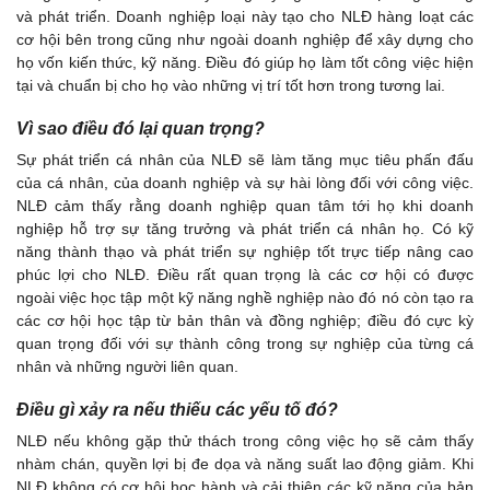
và phát triển. Doanh nghiệp loại này tạo cho NLĐ hàng loạt các
cơ hội bên trong cũng như ngoài doanh nghiệp để xây dựng cho
họ vốn kiến thức, kỹ năng. Điều đó giúp họ làm tốt công việc hiện
tại và chuẩn bị cho họ vào những vị trí tốt hơn trong tương lai.
Vì sao điều đó lại quan trọng?
Sự phát triển cá nhân của NLĐ sẽ làm tăng mục tiêu phấn đấu
của cá nhân, của doanh nghiệp và sự hài lòng đối với công việc.
NLĐ cảm thấy rằng doanh nghiệp quan tâm tới họ khi doanh
nghiệp hỗ trợ sự tăng trưởng và phát triển cá nhân họ. Có kỹ
năng thành thạo và phát triển sự nghiệp tốt trực tiếp nâng cao
phúc lợi cho NLĐ. Điều rất quan trọng là các cơ hội có được
ngoài việc học tập một kỹ năng nghề nghiệp nào đó nó còn tạo ra
các cơ hội học tập từ bản thân và đồng nghiệp; điều đó cực kỳ
quan trọng đối với sự thành công trong sự nghiệp của từng cá
nhân và những người liên quan.
Điều gì xảy ra nếu thiếu các yếu tố đó?
NLĐ nếu không gặp thử thách trong công việc họ sẽ cảm thấy
nhàm chán, quyền lợi bị đe dọa và năng suất lao động giảm. Khi
NLĐ không có cơ hội học hành và cải thiện các kỹ năng của bản