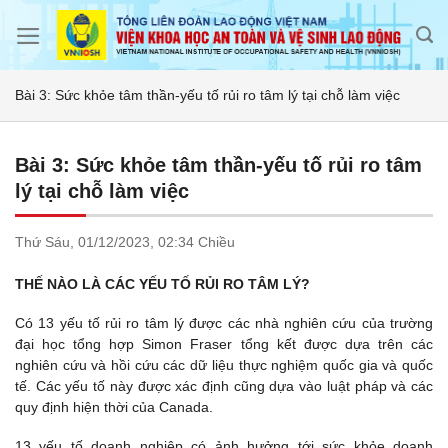
Skip
to
content
Bài 3: Sức khỏe tâm thần-yếu tố rủi ro tâm lý tại chỗ làm việc
Bài 3: Sức khỏe tâm thần-yếu tố rủi ro tâm
lý tại chỗ làm việc
Thứ Sáu,
01/12/2023,
02:34 Chiều
THẾ NÀO LÀ CÁC YẾU TỐ RỦI RO TÂM LÝ?
Có 13 yếu tố rủi ro tâm lý được các nhà nghiên cứu của trường
đại học tổng hợp Simon Fraser tổng kết được dựa trên các
nghiên cứu và hồi cứu các dữ liệu thực nghiệm quốc gia và quốc
tế. Các yếu tố này được xác định cũng dựa vào luật pháp và các
quy định hiện thời của Canada.
13 yếu tố doanh nghiệp có ảnh hưởng tới sức khỏe doanh