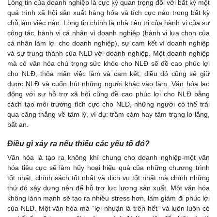
Lòng tin của doanh nghiệp là cực kỳ quan trọng đối với bất kỳ một
quá trình xã hội sản xuất hàng hóa và tích cực nào trong bất kỳ
chỗ làm việc nào. Lòng tin chính là nhà tiên tri của hành vi của sự
cộng tác, hành vi cá nhân vì doanh nghiệp (hành vi lựa chọn của
cá nhân làm lợi cho doanh nghiệp), sự cam kết vì doanh nghiệp
và sự trung thành của NLĐ với doanh nghiệp. Một doanh nghiệp
mà có văn hóa chú trọng sức khỏe cho NLĐ sẽ đề cao phúc lợi
cho NLĐ, thỏa mãn việc làm và cam kết; điều đó cũng sẽ giữ
được NLĐ và cuốn hút những người khác vào làm. Văn hóa lao
động với sự hỗ trợ xã hội cũng đề cao phúc lợi cho NLĐ bằng
cách tạo môi trường tích cực cho NLĐ, những người có thể trải
qua căng thẳng về tâm lý, ví dụ: trầm cảm hay tâm trạng lo lắng,
bất an.
Điều gì xảy ra nếu thiếu các yếu tố đó?
Văn hóa là tạo ra không khí chung cho doanh nghiệp-một văn
hóa tiêu cực sẽ làm hủy hoại hiệu quả của những chương trình
tốt nhất, chính sách tốt nhất và dịch vụ tốt nhất mà chính những
thứ đó xây dựng nên để hỗ trợ lực lượng sản xuất. Một văn hóa
không lành mạnh sẽ tạo ra nhiều stress hơn, làm giảm đi phúc lợi
của NLĐ. Một văn hóa mà “lợi nhuận là trên hết” và luôn luôn có