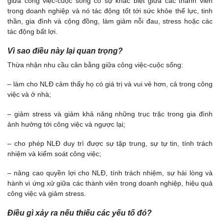
giữa công việc-cuộc sống có sự khác biệt giữa các thành viên
trong doanh nghiệp và nó tác động tốt tới sức khỏe thể lực, tinh
thần, gia đình và cộng đồng, làm giảm nỗi đau, stress hoặc các
tác động bất lợi.
Vì sao điều này lại quan trọng?
Thừa nhận nhu cầu cân bằng giữa công việc-cuộc sống:
– làm cho NLĐ cảm thấy họ có giá trị và vui vẻ hơn, cả trong công
việc và ở nhà;
– giảm stress và giảm khả năng những trục trặc trong gia đình
ảnh hưởng tới công việc và ngược lại;
– cho phép NLĐ duy trì được sự tập trung, sự tự tin, tính trách
nhiệm và kiểm soát công việc;
– nâng cao quyền lợi cho NLĐ, tính trách nhiệm, sự hài lòng và
hành vi ứng xử giữa các thành viên trong doanh nghiệp, hiệu quả
công việc và giảm stress.
Điều gì xảy ra nếu thiếu các yếu tố đó?