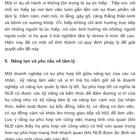
Một ví dụ về hành vi không tôn trọng là sự ức hiếp. Tiếp xúc với
mối ức hiếp tại nơi làm việc luôn gắn liền với sự than phiền về
tâm lý, trầm cảm, mệt mỏi, lo lắng, gây gổ, căng thẳng thần kinh
và bệnh cơ xương khớp. Ức hiếp không chỉ ảnh hưởng trực tiếp
tới những người bị ức hiếp, nó còn ảnh hưởng tới những người
ngoài cuộc vì họ quá ít trải nghiệm tâm lý stress ở mức độ cao.
Hiện nay đã có một số tỉnh thành có quy định pháp lý để giải
quyết vấn đề này.
5. Năng lực và yêu cầu về tâm lý
Một doanh nghiệp có sự phù hợp tốt giữa năng lực của các cá
nhân, kỹ năng làm việc và vị trí mà họ nắm giữ sẽ là doanh
nghiệp có năng lực quản lý tâm lý tốt. Sự phù hợp tốt có nghĩa là
NLĐ có được các kỹ năng và kiến thức để đảm đương vị trí của
họ cũng như có kỹ năng tâm lý và năng lực cảm xúc (tự nhận
thức, kiểm soát được sự bốc đồng, bền bỉ, có động cơ làm việc,
có sự đồng cảm và khéo léo trong giao tiếp xã hội) để làm việc.
Lưu ý rằng sự phù hợp với công việc mang tính chủ quan (khi
NLĐ cảm thấy họ phù hợp với công việc) có thể còn quan trọng
hơn sự phù hợp mang tính khách quan (khi NLĐ được ấn định và
ghép vào một công việc nào đó).