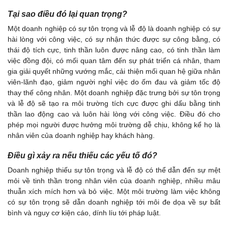
Tại sao điều đó lại quan trọng?
Một doanh nghiệp có sự tôn trọng và lễ độ là doanh nghiệp có sự
hài lòng với công việc, có sự nhận thức được sự công bằng, có
thái độ tích cực, tinh thần luôn được nâng cao, có tinh thần làm
việc đồng đội, có mối quan tâm đến sự phát triển cá nhân, tham
gia giải quyết những vướng mắc, cải thiện mối quan hệ giữa nhân
viên-lãnh đạo, giảm người nghỉ việc do ốm đau và giảm tốc độ
thay thế công nhân. Một doanh nghiệp đặc trưng bởi sự tôn trọng
và lễ độ sẽ tạo ra môi trường tích cực được ghi dấu bằng tinh
thần lao động cao và luôn hài lòng với công việc. Điều đó cho
phép mọi người được hưởng môi trường dễ chịu, không kể họ là
nhân viên của doanh nghiệp hay khách hàng.
Điều gì xảy ra nếu thiếu các yếu tố đó?
Doanh nghiệp thiếu sự tôn trọng và lễ độ có thể dẫn đến sự mệt
mỏi về tinh thần trong nhân viên của doanh nghiệp, nhiều mâu
thuẫn xích mích hơn và bỏ việc. Một môi trường làm việc không
có sự tôn trọng sẽ dẫn doanh nghiệp tới môi đe dọa về sự bất
bình và nguy cơ kiện cáo, dính líu tới pháp luật.