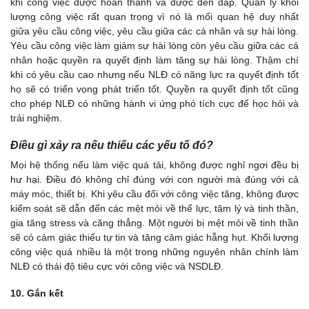
khi công việc được hoàn thành và được đền đáp. Quản lý khối
lượng công việc rất quan trọng vì nó là mối quan hệ duy nhất
giữa yêu cầu công việc, yêu cầu giữa các cá nhân và sự hài lòng.
Yêu cầu công việc làm giảm sự hài lòng còn yêu cầu giữa các cá
nhân hoặc quyền ra quyết định làm tăng sự hài lòng. Thậm chí
khi có yêu cầu cao nhưng nếu NLĐ có năng lực ra quyết định tốt
họ sẽ có triển vọng phát triển tốt. Quyền ra quyết định tốt cũng
cho phép NLĐ có những hành vi ứng phó tích cực để học hỏi và
trải nghiệm.
Điều gì xảy ra nếu thiếu các yếu tố đó?
Mọi hệ thống nếu làm việc quá tải, không được nghỉ ngơi đều bị
hư hại. Điều đó không chỉ đúng với con người mà đúng với cả
máy móc, thiết bị. Khi yêu cầu đối với công việc tăng, không được
kiểm soát sẽ dẫn đến các mệt mỏi về thể lực, tâm lý và tinh thần,
gia tăng stress và căng thẳng. Một người bị mệt mỏi về tinh thần
sẽ có cảm giác thiếu tự tin và tăng cảm giác hẫng hụt. Khối lượng
công việc quá nhiều là một trong những nguyên nhân chính làm
NLĐ có thái độ tiêu cực với công việc và NSDLĐ.
10. Gắn kết