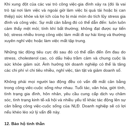
Khi xung đột của các vai trò công việc-gia đình xảy ra (đó là vai
trò tại nơi làm việc và ngoài giờ làm việc bị quá tải hoặc bị can
thiệp) sức khỏe và lợi ích của họ bị mài mòn do tích lũy stress gia
đình và công việc. Sự mất cân bằng đó có thể dẫn đến: luôn luôn
cảm thấy mệt mỏi; tính khí bất thường; không đạt được sự tiến
bộ; stress nhiều trong công việc làm mất đi sự hài lòng và thường
xuyên nghỉ việc hoặc làm việc mất tập trung.
Những tác động tiêu cực đó sau đó có thể dẫn đến ốm đau do
stress, cholesterol cao, có dấu hiệu trầm cảm và chung cuộc là
sức khỏe giảm sút. Ảnh hưởng tới doanh nghiệp có thể là tăng
các chi phí vì chi tiêu nhiều, nghỉ việc, tàn tật và giảm doanh số.
Không phải mọi người lao động đều có vấn đề mất cân bằng
trong công viêc-cuộc sống như nhau. Tuổi tác, văn hóa, giới tính,
tình trạng gia đình, hôn nhân, yêu cầu cung cấp dịch vụ chăm
sóc, tình trạng kinh tế-xã hội và nhiều yếu tố khác tác động lên sự
cân bằng công việc-cuộc sống của NLĐ. Doanh nghiệp sẽ có lợi
nếu khéo léo xử lý vấn đề này.
12. Bảo hộ tinh thần