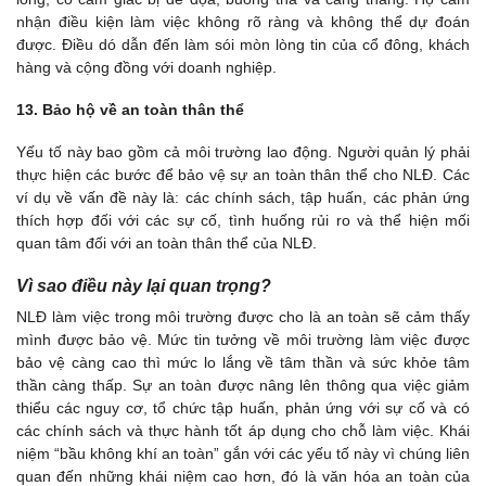
nhận điều kiện làm việc không rõ ràng và không thể dự đoán
được. Điều dó dẫn đến làm sói mòn lòng tin của cổ đông, khách
hàng và cộng đồng với doanh nghiệp.
13. Bảo hộ về an toàn thân thể
Yếu tố này bao gồm cả môi trường lao động. Người quản lý phải
thực hiện các bước để bảo vệ sự an toàn thân thể cho NLĐ. Các
ví dụ về vấn đề này là: các chính sách, tập huấn, các phản ứng
thích hợp đối với các sự cố, tình huống rủi ro và thể hiện mối
quan tâm đối với an toàn thân thể của NLĐ.
Vì sao điều này lại quan trọng?
NLĐ làm việc trong môi trường được cho là an toàn sẽ cảm thấy
mình được bảo vệ. Mức tin tưởng về môi trường làm việc được
bảo vệ càng cao thì mức lo lắng về tâm thần và sức khỏe tâm
thần càng thấp. Sự an toàn được nâng lên thông qua việc giảm
thiểu các nguy cơ, tổ chức tập huấn, phản ứng với sự cố và có
các chính sách và thực hành tốt áp dụng cho chỗ làm việc. Khái
niệm “bầu không khí an toàn” gắn với các yếu tố này vì chúng liên
quan đến những khái niệm cao hơn, đó là văn hóa an toàn của