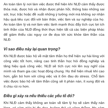
An toàn tâm lý nơi làm việc được thể hiện khi NLĐ cảm thấy được
thỏa mái, được hỏi và nhận được phản hồi, thông báo những sai
sót, trục trặc hoặc đề xuất những ý tưởng mới mà không sợ nhận
hậu quả tiêu cực đối với bản thân, việc làm và sự nghiệp của họ.
An toàn tâm lý và nơi làm việc lành mạnh thúc đẩy tích cực lợi ích
tinh thần của NLĐ đồng thời thực hiện tất cả các biện pháp khác
để giảm thiểu các nguy cơ đe dọa tới sức khỏe tâm thần của
NLĐ.
Vì sao điều này lại quan trọng?
Khi NLĐ được bảo hộ về mặt tâm thần họ thể hiện sự hài lòng với
công việc tốt hơn, nâng cao tinh thần học hỏi đồng nghiệp và
tăng hiệu quả công việc. NLĐ sẽ tích cực nói lên suy nghĩ của
mình và tham gia các hoạt động chung. Họ thể hiện nhuệ khí cao
hơn, gắn bó hơn với công việc và ít ốm đau do stress. Chỗ làm
việc được bảo hộ về tâm thần cũng sẽ ít phàn nàn, ít xung đột và
ít chịu rủi ro hơn.
Điều gì xảy ra nếu thiếu các yếu tố đó?
Khi NLĐ cảm thấy không an toàn về tâm lý họ sẽ cảm thấy nản
lòng, có cảm giác bị đe dọa, buông thả và căng thẳng. Họ cảm