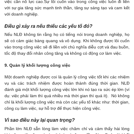
việc cần nỗ lực cao.Sự lôi cuốn vào trong công việc luôn đi liền
với sự gia tăng sức mạnh tinh thần, tăng sự sáng tạo và cam kết
với doanh nghiệp.
Điều gì xảy ra nếu thiếu các yếu tố đó?
Nếu NLĐ không tin rằng họ có tiếng nói trong doanh nghiệp, họ
sẽ có cảm giác bàng quang và vô dụng. Khi không được lôi cuốn
vào trong công việc sẽ đi liền với chủ nghĩa diễu cợt và đau buồn,
tốc độ thay đổi nhân công tăng và không có động cơ làm việc.
9. Quản lý khối lượng công việc
Một doanh nghiệp được coi là quản lý công việc tốt khi các nhiệm
vụ và các trách nhiệm được hoàn thành đúng thời gian. NLĐ
đánh giá một khối lượng công việc lớn khi nó tạo ra sức ép lớn (ví
dụ: việc phải làm thì quá nhiều mà thời gian thì quá ít). Nó không
chỉ là khối lượng công việc mà còn các yếu tố khác như: thời gian,
công cụ làm việc, sự hỗ trợ để thực hiện công việc.
Vì sao điều này lại quan trọng?
Phần lớn NLĐ sẵn lòng làm việc chăm chỉ và cảm thấy hài lòng