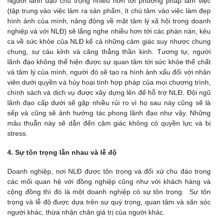
Người lãnh đạo chú trọng nhiều hơn tới phương pháp làm việc
(tập trung vào việc làm ra sản phẩm, ít chú tâm vào việc làm đẹp
hình ảnh của mình, năng động về mặt tâm lý xã hội trong doanh
nghiệp và với NLĐ) sẽ lắng nghe nhiều hơn tới các phàn nàn, kêu
ca về sức khỏe của NLĐ kể cả những cảm giác suy nhược chung
chung, sự cáu kỉnh và căng thẳng thần kinh. Tương tự, người
lãnh đạo không thể hiện được sự quan tâm tới sức khỏe thể chất
và tâm lý của mình, người đó sẽ tạo ra hình ảnh xấu đối với nhân
viên dưới quyền và hủy hoại tính hợp pháp của mọi chương trình,
chính sách và dịch vụ được xây dựng lên để hỗ trợ NLĐ. Đội ngũ
lãnh đạo cấp dưới sẽ gặp nhiều rủi ro vì họ sau này cũng sẽ là
sếp và cũng sẽ ảnh hưởng tác phong lãnh đạo như vậy. Những
mâu thuẫn này sẽ dẫn đến cảm giác không có quyền lực và bị
stress.
4. Sự tôn trọng lẫn nhau và lễ độ
Doanh nghiệp, nơi NLĐ được tôn trọng và đối xử chu đáo trong
các mối quan hệ với đồng nghiệp cũng như với khách hàng và
cộng đồng thì đó là một doanh nghiệp có sự tôn trọng. Sự tôn
trọng và lễ độ được dựa trên sự quý trọng, quan tâm và săn sóc
người khác, thừa nhận chân giá trị của người khác.