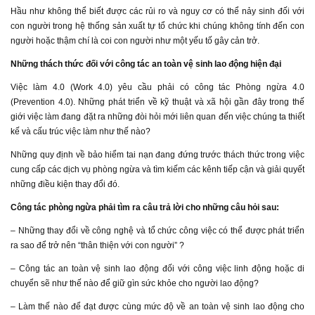
Hầu như không thể biết được các rủi ro và nguy cơ có thể nảy sinh đối với
con người trong hệ thống sản xuất tự tổ chức khi chúng không tính đến con
người hoặc thậm chí là coi con người như một yếu tố gây cản trở.
Những thách thức đối với công tác an toàn vệ sinh lao động hiện đại
Việc làm 4.0 (Work 4.0) yêu cầu phải có công tác Phòng ngừa 4.0
(Prevention 4.0). Những phát triển về kỹ thuật và xã hội gần đây trong thế
giới việc làm đang đặt ra những đòi hỏi mới liên quan đến việc chúng ta thiết
kế và cấu trúc việc làm như thế nào?
Những quy định về bảo hiểm tai nạn đang đứng trước thách thức trong việc
cung cấp các dịch vụ phòng ngừa và tìm kiếm các kênh tiếp cận và giải quyết
những điều kiện thay đổi đó.
Công tác phòng ngừa phải tìm ra câu trả lời cho những câu hỏi sau:
– Những thay đổi về công nghệ và tổ chức công việc có thể được phát triển
ra sao để trở nên “thân thiện với con người” ?
– Công tác an toàn vệ sinh lao động đối với công việc linh động hoặc di
chuyển sẽ như thế nào để giữ gìn sức khỏe cho người lao động?
– Làm thế nào để đạt được cùng mức độ về an toàn vệ sinh lao động cho