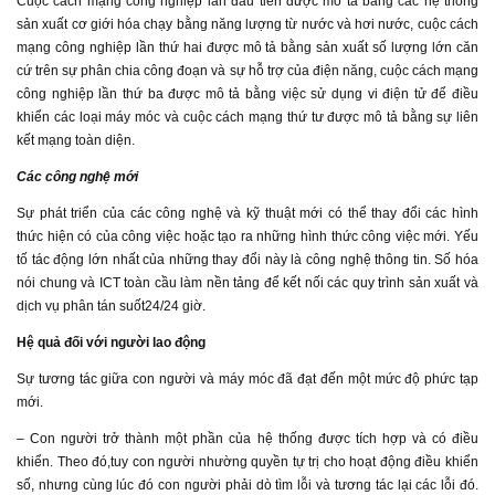
Cuộc cách mạng công nghiệp lần đầu tiên được mô tả bằng các hệ thống
sản xuất cơ giới hóa chạy bằng năng lượng từ nước và hơi nước, cuộc cách
mạng công nghiệp lần thứ hai được mô tả bằng sản xuất số lượng lớn căn
cứ trên sự phân chia công đoạn và sự hỗ trợ của điện năng, cuộc cách mạng
công nghiệp lần thứ ba được mô tả bằng việc sử dụng vi điện tử để điều
khiển các loại máy móc và cuộc cách mạng thứ tư được mô tả bằng sự liên
kết mạng toàn diện.
Các công nghệ mới
Sự phát triển của các công nghệ và kỹ thuật mới có thể thay đổi các hình
thức hiện có của công việc hoặc tạo ra những hình thức công việc mới. Yếu
tố tác động lớn nhất của những thay đổi này là công nghệ thông tin. Số hóa
nói chung và ICT toàn cầu làm nền tảng để kết nối các quy trình sản xuất và
dịch vụ phân tán suốt24/24 giờ.
Hệ quả đối với người lao động
Sự tương tác giữa con người và máy móc đã đạt đến một mức độ phức tạp
mới.
– Con người trở thành một phần của hệ thống được tích hợp và có điều
khiển. Theo đó,tuy con người nhường quyền tự trị cho hoạt động điều khiển
số, nhưng cùng lúc đó con người phải dò tìm lỗi và tương tác lại các lỗi đó.