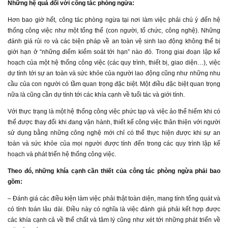
Những hệ quả đối với công tác phòng ngừa:
Hơn bao giờ hết, công tác phòng ngừa tại nơi làm việc phải chú ý đến hệ
thống công việc như một tổng thể (con người, tổ chức, công nghệ). Những
đánh giá rủi ro và các biện pháp về an toàn vệ sinh lao động không thể bị
giới hạn ở “những điểm kiểm soát tới hạn” nào đó. Trong giai đoạn lập kế
hoạch của một hệ thống công việc (các quy trình, thiết bị, giao diện…), việc
dự tính tới sự an toàn và sức khỏe của người lao động cũng như những nhu
cầu của con người có tầm quan trọng đặc biệt. Một điều đặc biệt quan trọng
nữa là cũng cần dự tính tới các khía cạnh về tuổi tác và giới tính.
Với thực trạng là một hệ thống công việc phức tạp và việc ảo thể hiếm khi có
thể được thay đổi khi đang vận hành, thiết kế công việc thân thiện với người
sử dụng bằng những công nghệ mới chỉ có thể thực hiện được khi sự an
toàn và sức khỏe của mọi người được tính đến trong các quy trình lập kế
hoạch và phát triển hệ thống công việc.
Theo đó, những khía cạnh cần thiết của công tác phòng ngừa phải bao
gồm:
– Đánh giá các điều kiện làm việc phải thật toàn diện, mang tính tổng quát và
có tính toán lâu dài. Điều này có nghĩa là việc đánh giá phải kết hợp được
các khía cạnh cả về thể chất và tâm lý cũng như xét tới những phát triển về