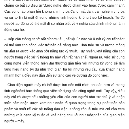
chẳng có bất cứ điều gì “được nghe, được chạm vào hoặc được cảm nhận”.
Các vòng lặp phản hồi không chính thức đang mất dần, trải nghiệm tri thức
và sự tự tin bị mất đi trong những tình huống không theo kế hoạch. Từ đó
người lao động có thể mất đi sự nhận biết về ý nghĩa của chính những hành
động của họ.
– Tiếp cận thông tin “ở bất cứ nơi đâu, bất kỳ lúc nào và ở bất kỳ chi tiết nào”
có thể làm cho công việc trở nên dễ dàng hơn. Tính thời sự và lượng thông
tin đầu ra được xác định bởi năng lực kỹ thuật. Tuy nhiên, khả năng của con
người trong việc xử lý thông tin này vẫn rất hạn chế. Ngoài ra, việc sử dụng
công nghệ viễn thông hiện đại thường gắn liền với những kỳ vọng sẽ làm
tăng hiệu năng (ví dụ như thời gian trả lời những yêu cầu của khách hàng
nhanh hơn), điều này dẫn đến sự tăng cao về cường độ công việc.
– Giao diện người-máy có thể được tạo nên một cách an toàn hơn và mang
tính egônômi hơn thông qua việc sử dụng các công nghệ mới. Tuy vậy, điều
này chỉ có được nếu những yêu cầu của con người như sự chú ý và nhận
thức cảm nhận được xem như nhân tố quan trọng trong sự phát triển sản
phẩm và thiết kế các hệ thống làm việc. Không còn là thời mà chỉ cần xem
những khía cạnh kỹ thuật và khả năng chịu lỗi như một phần của giao diện
người – máy.