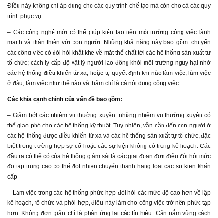
Điều này không chỉ áp dụng cho các quy trình chế tạo mà còn cho cả các quy
trình phục vụ.
– Các công nghệ mới có thể giúp kiến tạo nên môi trường công việc lành
mạnh và thân thiện với con người. Những khả năng này bao gồm: chuyển
các công việc có đòi hỏi khắt khe về mặt thể chất tới các hệ thống sản xuất tự
tổ chức; cách ly cấp độ vật lý người lao đông khỏi môi trường nguy hại nhờ
các hệ thống điều khiển từ xa; hoặc tự quyết định khi nào làm việc, làm việc
ở đâu, làm việc như thế nào và thậm chí là cả nội dung công việc.
Các khía cạnh chính của vấn đề bao gồm:
– Giảm bớt các nhiệm vụ thường xuyên: những nhiệm vụ thường xuyên có
thể giao phó cho các hệ thống kỹ thuật. Tuy nhiên, vẫn cần đến con người ở
các hệ thống được điều khiển từ xa và các hệ thống sản xuất tự tổ chức, đặc
biệt trong trường hợp sự cố hoặc các sự kiện không có trong kế hoạch. Các
đầu ra có thể có của hệ thống giám sát là các giai đoạn đơn điệu đòi hỏi mức
độ tập trung cao có thể đột nhiên chuyển thành hàng loạt các sự kiện khẩn
cấp.
– Làm việc trong các hệ thống phức hợp đòi hỏi các mức độ cao hơn về lập
kế hoạch, tổ chức và phối hợp, điều này làm cho công việc trở nên phức tạp
hơn. Không đơn giản chỉ là phản ứng lại các tín hiệu. Cần nắm vững cách