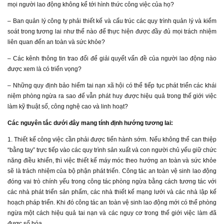
mọi người lao động không kể tới hình thức công việc của họ?
– Ban quản lý công ty phải thiết kế và cấu trúc các quy trình quản lý và kiểm
soát trong tương lai như thế nào để thực hiện được đầy đủ mọi trách nhiệm
liên quan đến an toàn và sức khỏe?
– Các kênh thông tin trao đổi để giải quyết vấn đề của người lao động nào
được xem là có triển vọng?
– Những quy định bảo hiểm tai nạn xã hội có thể tiếp tục phát triển các khái
niệm phòng ngừa ra sao để vẫn phát huy được hiệu quả trong thế giới việc
làm kỹ thuật số, công nghệ cao và linh hoạt?
Các nguyên tắc dưới đây mang tính định hướng tương lai:
1. Thiết kế công việc cần phải được tiến hành sớm. Nếu không thể can thiệp
“bằng tay” trực tiếp vào các quy trình sản xuất và con người chủ yếu giữ chức
năng điều khiển, thì việc thiết kế máy móc theo hướng an toàn và sức khỏe
sẽ là trách nhiệm của bộ phận phát triển. Công tác an toàn vệ sinh lao động
đóng vai trò chính yếu trong công tác phòng ngừa bằng cách tương tác với
các nhà phát triển sản phẩm, các nhà thiết kế mạng lưới và các nhà lập kế
hoạch pháp triển. Khi đó công tác an toàn vệ sinh lao động mới có thể phòng
ngừa một cách hiệu quả tai nạn và các nguy cơ trong thế giới việc làm đã
được số hóa.