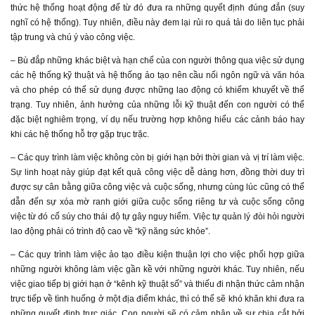
thức hệ thống hoạt động để từ đó đưa ra những quyết định đúng đắn (suy
nghĩ có hệ thống). Tuy nhiên, điều này đem lại rủi ro quá tải do liên tục phải
tập trung và chú ý vào công việc.
– Bù đắp những khác biệt và hạn chế của con người thông qua việc sử dụng
các hệ thống kỹ thuật và hệ thống ảo tạo nên cầu nối ngôn ngữ và văn hóa
và cho phép có thể sử dụng được những lao động có khiếm khuyết về thể
trạng. Tuy nhiên, ảnh hưởng của những lỗi kỹ thuật đến con người có thể
đặc biệt nghiêm trọng, ví dụ nếu trường hợp không hiểu các cảnh báo hay
khi các hệ thống hỗ trợ gặp trục trặc.
– Các quy trình làm việc không còn bị giới hạn bởi thời gian và vị trí làm việc.
Sự linh hoạt này giúp đạt kết quả công việc dễ dàng hơn, đồng thời duy trì
được sự cân bằng giữa công việc và cuộc sống, nhưng cùng lúc cũng có thể
dẫn đến sự xóa mờ ranh giới giữa cuộc sống riêng tư và cuộc sống công
việc từ đó cổ súy cho thái độ tự gây nguy hiểm. Việc tự quản lý đòi hỏi người
lao động phải có trình độ cao về “kỹ năng sức khỏe”.
– Các quy trình làm việc ảo tạo điều kiện thuận lợi cho việc phối hợp giữa
những người không làm việc gần kề với những người khác. Tuy nhiên, nếu
việc giao tiếp bị giới hạn ở “kênh kỹ thuật số” và thiếu đi nhận thức cảm nhận
trực tiếp về tình huống ở một địa điểm khác, thì có thể sẽ khó khăn khi đưa ra
những quyết định trực giác. Con người sẽ có cảm nhận về sự chia cắt bởi