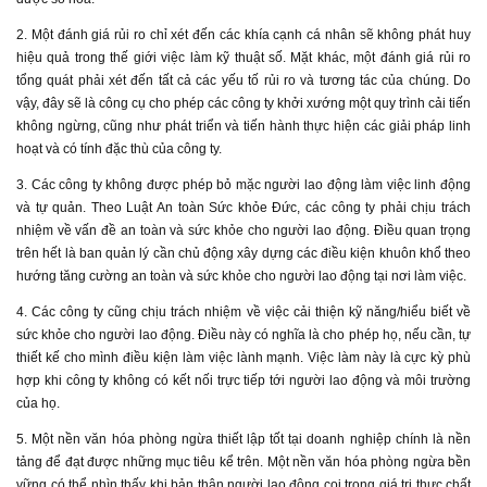
2. Một đánh giá rủi ro chỉ xét đến các khía cạnh cá nhân sẽ không phát huy
hiệu quả trong thế giới việc làm kỹ thuật số. Mặt khác, một đánh giá rủi ro
tổng quát phải xét đến tất cả các yếu tố rủi ro và tương tác của chúng. Do
vậy, đây sẽ là công cụ cho phép các công ty khởi xướng một quy trình cải tiến
không ngừng, cũng như phát triển và tiến hành thực hiện các giải pháp linh
hoạt và có tính đặc thù của công ty.
3. Các công ty không được phép bỏ mặc người lao động làm việc linh động
và tự quản. Theo Luật An toàn Sức khỏe Đức, các công ty phải chịu trách
nhiệm về vấn đề an toàn và sức khỏe cho người lao động. Điều quan trọng
trên hết là ban quản lý cần chủ động xây dựng các điều kiện khuôn khổ theo
hướng tăng cường an toàn và sức khỏe cho người lao động tại nơi làm việc.
4. Các công ty cũng chịu trách nhiệm về việc cải thiện kỹ năng/hiểu biết về
sức khỏe cho người lao động. Điều này có nghĩa là cho phép họ, nếu cần, tự
thiết kế cho mình điều kiện làm việc lành mạnh. Việc làm này là cực kỳ phù
hợp khi công ty không có kết nối trực tiếp tới người lao động và môi trường
của họ.
5. Một nền văn hóa phòng ngừa thiết lập tốt tại doanh nghiệp chính là nền
tảng để đạt được những mục tiêu kể trên. Một nền văn hóa phòng ngừa bền
vững có thể nhìn thấy khi bản thân người lao động coi trọng giá trị thực chất