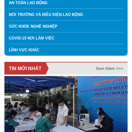
AN TOÀN LAO ĐỘNG
MÔI TRƯỜNG VÀ ĐIỀU KIỆN LAO ĐỘNG
SỨC KHỎE NGHỀ NGHIỆP
COVID-19 NƠI LÀM VIỆC
LĨNH VỰC KHÁC
TIN MỚI NHẤT
Xem thêm >>>