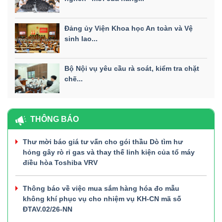
Đảng ủy Viện Khoa học An toàn và Vệ
sinh lao...
Bộ Nội vụ yêu cầu rà soát, kiểm tra chặt
chẽ...
THÔNG BÁO
Thư mời báo giá tư vấn cho gói thầu Dò tìm hư
hỏng gây rò rỉ gas và thay thế linh kiện của tổ máy
điều hòa Toshiba VRV
Thông báo về việc mua sắm hàng hóa đo mẫu
không khí phục vụ cho nhiệm vụ KH-CN mã số
ĐTAV.02/26-NN