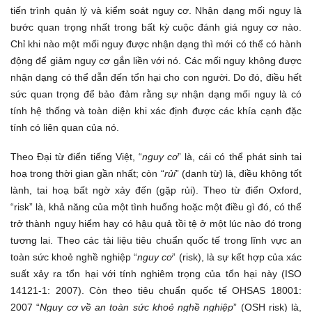
tiến trình quản lý và kiểm soát nguy cơ. Nhận dạng mối nguy là
bước quan trọng nhất trong bất kỳ cuộc đánh giá nguy cơ nào.
Chỉ khi nào một mối nguy được nhận dạng thì mới có thể có hành
động để giảm nguy cơ gắn liền với nó. Các mối nguy không được
nhận dạng có thể dẫn đến tổn hại cho con người. Do đó, điều hết
sức quan trọng để bảo đảm rằng sự nhận dạng mối nguy là có
tính hệ thống và toàn diện khi xác định được các khía cạnh đặc
tính có liên quan của nó.
Theo Đại từ điển tiếng Việt, “
nguy cơ
” là, cái có thể phát sinh tai
hoạ trong thời gian gần nhất; còn “
rủi
” (danh từ) là, điều không tốt
lành, tai hoạ bất ngờ xảy đến (gặp rủi). Theo từ điển Oxford,
“risk” là, khả năng của một tình huống hoặc một điều gì đó, có thể
trở thành nguy hiểm hay có hậu quả tồi tệ ở một lúc nào đó trong
tương lai. Theo các tài liệu tiêu chuẩn quốc tế trong lĩnh vực an
toàn sức khoẻ nghề nghiệp “
nguy cơ
” (risk), là sự kết hợp của xác
suất xảy ra tổn hại với tính nghiêm trọng của tổn hại này (ISO
14121-1: 2007). Còn theo tiêu chuẩn quốc tế OHSAS 18001:
2007 “
Nguy cơ về an toàn sức khoẻ nghề nghiệp
” (OSH risk) là,