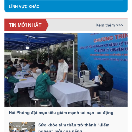
LĨNH VỰC KHÁC
TIN MỚI NHẤT
Xem thêm >>>
Hải Phòng đặt mục tiêu giảm mạnh tai nạn lao động
Sức khỏe tâm thần trở thành “điểm
nghẽn” mới của năng...