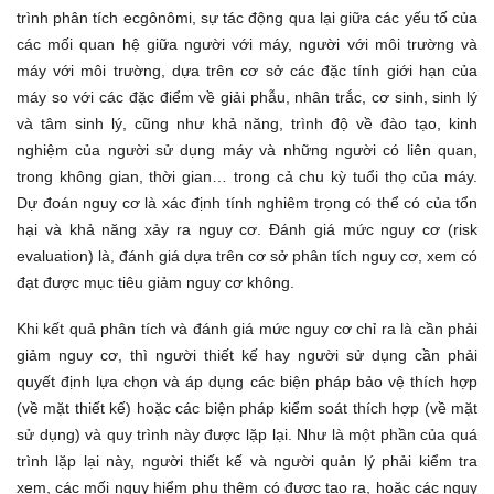
trình phân tích ecgônômi, sự tác động qua lại giữa các yếu tố của
các mối quan hệ giữa người với máy, người với môi trường và
máy với môi trường, dựa trên cơ sở các đặc tính giới hạn của
máy so với các đặc điểm về giải phẫu, nhân trắc, cơ sinh, sinh lý
và tâm sinh lý, cũng như khả năng, trình độ về đào tạo, kinh
nghiệm của người sử dụng máy và những người có liên quan,
trong không gian, thời gian… trong cả chu kỳ tuổi thọ của máy.
Dự đoán nguy cơ là xác định tính nghiêm trọng có thể có của tổn
hại và khả năng xảy ra nguy cơ. Đánh giá mức nguy cơ (risk
evaluation) là, đánh giá dựa trên cơ sở phân tích nguy cơ, xem có
đạt được mục tiêu giảm nguy cơ không.
Khi kết quả phân tích và đánh giá mức nguy cơ chỉ ra là cần phải
giảm nguy cơ, thì người thiết kế hay người sử dụng cần phải
quyết định lựa chọn và áp dụng các biện pháp bảo vệ thích hợp
(về mặt thiết kế) hoặc các biện pháp kiểm soát thích hợp (về mặt
sử dụng) và quy trình này được lặp lại. Như là một phần của quá
trình lặp lại này, người thiết kế và người quản lý phải kiểm tra
xem, các mối nguy hiểm phụ thêm có được tạo ra, hoặc các nguy