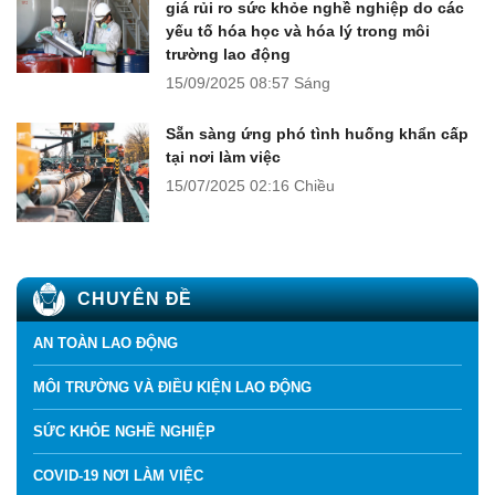
giá rủi ro sức khỏe nghề nghiệp do các
yếu tố hóa học và hóa lý trong môi
trường lao động
15/09/2025
08:57 Sáng
Sẵn sàng ứng phó tình huống khẩn cấp
tại nơi làm việc
15/07/2025
02:16 Chiều
CHUYÊN ĐỀ
AN TOÀN LAO ĐỘNG
MÔI TRƯỜNG VÀ ĐIỀU KIỆN LAO ĐỘNG
SỨC KHỎE NGHỀ NGHIỆP
COVID-19 NƠI LÀM VIỆC