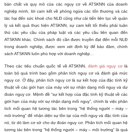
bản chất và quy mô của các nguy cơ về ATSKNN của doanh
nghiệp mình, lời cam kết về phòng ngừa các tổn thương và các
tác hại đến sức khoẻ cho NLĐ cũng như cải tiến liên tục về quản
lý và kết quả thực hiện ATSKNN, sự cam kết tối thiểu phải tuân
thủ các yêu cầu của pháp luật và các yêu cầu liên quan đến
ATSKNN khác. Chính sách đó cần được truyền đạt đến mỗi NLĐ
trong doanh nghiệp, được xem xét định kỳ để bảo đảm, chính
sách ATSKNN luôn phù hợp với doanh nghiệp…
Theo các tiêu chuẩn quốc tế về ATSKNN,
đánh giá nguy cơ
là
toàn bộ quá trình bao gồm phân tích nguy cơ và đánh giá mức
nguy cơ. Ở đây, phân tích nguy cơ là sự kết hợp của đặc tính kỹ
thuật về các giới hạn của máy với sự nhận dạng mối nguy và dự
đoán nguy cơ. Mệnh đề “sự kết hợp của đặc tính kỹ thuật về các
giới hạn của máy với sự nhận dạng mối nguy”, chính là việc phân
tích mối quan hệ tương tác bên trong “hệ thống người – máy –
môi trường” để nhận diện sự tồn tại của mối nguy và đặc tính của
nó, từ dó làm cơ sở cho dự đoán nguy cơ. Phân tích mối quan hệ
tương tác bên trong “hệ thống người – máy – môi trường” là quá