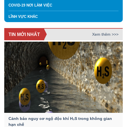
COVID-19 NƠI LÀM VIỆC
LĨNH VỰC KHÁC
TIN MỚI NHẤT
Xem thêm >>>
Cảnh báo nguy cơ ngộ độc khí H₂S trong không gian
hạn chế