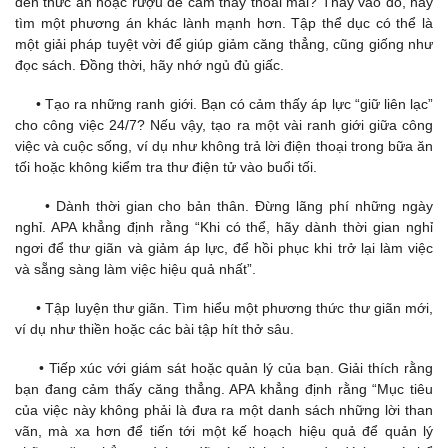
đến thức ăn hoặc rượu để cảm thấy thoải mái? Thay vào đó, hãy
tìm một phương án khác lành mạnh hơn. Tập thể dục có thể là
một giải pháp tuyệt vời để giúp giảm căng thẳng, cũng giống như
đọc sách. Đồng thời, hãy nhớ ngủ đủ giấc.
• Tạo ra những ranh giới. Bạn có cảm thấy áp lực “giữ liên lạc”
cho công việc 24/7? Nếu vậy, tạo ra một vài ranh giới giữa công
việc và cuộc sống, ví dụ như không trả lời điện thoại trong bữa ăn
tối hoặc không kiểm tra thư điện tử vào buổi tối.
• Dành thời gian cho bản thân. Đừng lãng phí những ngày
nghỉ. APA khẳng định rằng “Khi có thể, hãy dành thời gian nghỉ
ngơi để thư giãn và giảm áp lực, để hồi phục khi trở lại làm việc
và sẵng sàng làm việc hiệu quả nhất”.
• Tập luyện thư giãn. Tìm hiểu một phương thức thư giãn mới,
ví dụ như thiền hoặc các bài tập hít thở sâu.
• Tiếp xúc với giám sát hoặc quản lý của bạn. Giải thích rằng
bạn đang cảm thấy căng thẳng. APA khẳng định rằng “Mục tiêu
của việc này không phải là đưa ra một danh sách những lời than
vãn, mà xa hơn để tiến tới một kế hoạch hiệu quả để quản lý