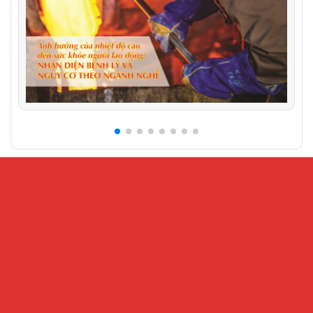
CỔNG THÔNG TIN ĐIỆN TỬ VIỆN KHOA HỌC AN
TOÀN VÀ VỆ SINH LAO ĐỘNG
Địa chỉ:
Số 99 Trần Quốc Toản, phường Cửa Nam, Hà Nội – Số
216 Nguyễn Trãi, phường Đại Mỗ, Hà Nội
Điện thoại:
024.32202207 -
Fax:
024-38221503
Email:
Banbientap@vnniosh.vn
Thông tin đăng tải có tính chất tham khảo, không có giá trị về mặt