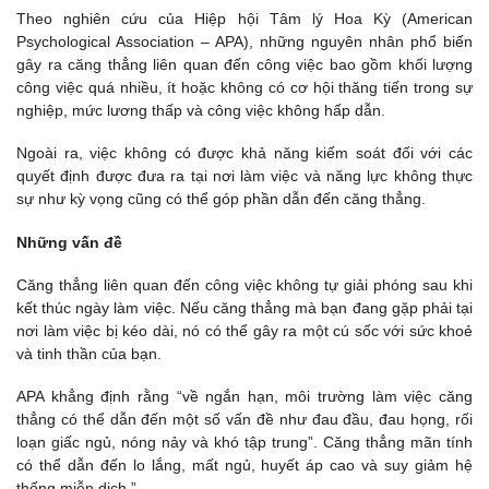
Theo nghiên cứu của Hiệp hội Tâm lý Hoa Kỳ (American
Psychological Association – APA), những nguyên nhân phổ biến
gây ra căng thẳng liên quan đến công việc bao gồm khối lượng
công việc quá nhiều, ít hoặc không có cơ hội thăng tiến trong sự
nghiệp, mức lương thấp và công việc không hấp dẫn.
Ngoài ra, việc không có được khả năng kiểm soát đối với các
quyết định được đưa ra tại nơi làm việc và năng lực không thực
sự như kỳ vọng cũng có thể góp phần dẫn đến căng thẳng.
Những vấn đề
Căng thẳng liên quan đến công việc không tự giải phóng sau khi
kết thúc ngày làm việc. Nếu căng thẳng mà bạn đang gặp phải tại
nơi làm việc bị kéo dài, nó có thể gây ra một cú sốc với sức khoẻ
và tinh thần của bạn.
APA khẳng định rằng “về ngắn hạn, môi trường làm việc căng
thẳng có thể dẫn đến một số vấn đề như đau đầu, đau họng, rối
loạn giấc ngủ, nóng nảy và khó tập trung”. Căng thẳng mãn tính
có thể dẫn đến lo lắng, mất ngủ, huyết áp cao và suy giảm hệ
thống miễn dịch.”