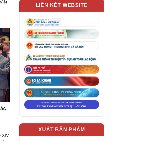
Việt
LIÊN KẾT WEBSITE
các
XUẤT BẢN PHẨM
 XIV,