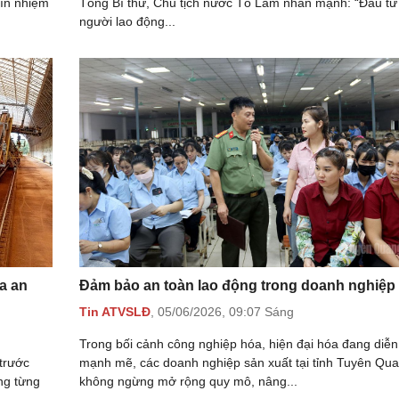
tín nhiệm
Tổng Bí thư, Chủ tịch nước Tô Lâm nhấn mạnh: “Đầu tư
người lao động...
a an
Đảm bảo an toàn lao động trong doanh nghiệp
Tin ATVSLĐ
,
05/06/2026,
09:07 Sáng
Trong bối cảnh công nghiệp hóa, hiện đại hóa đang diễn
 trước
mạnh mẽ, các doanh nghiệp sản xuất tại tỉnh Tuyên Qu
ng từng
không ngừng mở rộng quy mô, nâng...