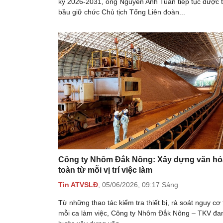
kỳ 2026-2031, ông Nguyễn Anh Tuấn tiếp tục được 
bầu giữ chức Chủ tịch Tổng Liên đoàn...
Công ty Nhôm Đắk Nông: Xây dựng văn hó
toàn từ mỗi vị trí việc làm
Tin ATVSLĐ
,
05/06/2026,
09:17 Sáng
Từ những thao tác kiểm tra thiết bị, rà soát nguy cơ
mỗi ca làm việc, Công ty Nhôm Đắk Nông – TKV đa