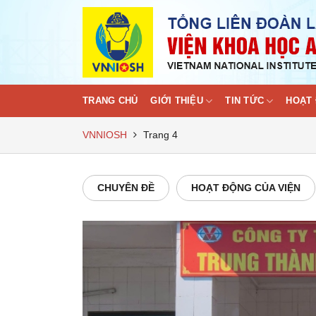
Skip
to
content
TRANG CHỦ
GIỚI THIỆU
TIN TỨC
HOẠT 
VNNIOSH
Trang 4
CHUYÊN ĐỀ
HOẠT ĐỘNG CỦA VIỆN