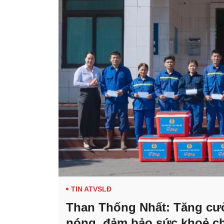
TIN ATVSLĐ
Than Thống Nhất: Tăng cư
nóng, đảm bảo sức khoẻ c