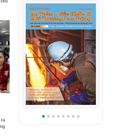
 cho
 ra
ang