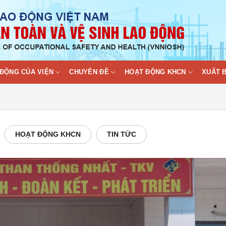
ĐỘNG CỦA VIỆN
CHUYÊN ĐỀ
HOẠT ĐỘNG KHCN
XUẤT 
HOẠT ĐỘNG KHCN
TIN TỨC