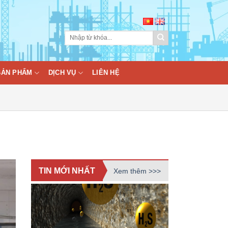
BẢN PHẨM
DỊCH VỤ
LIÊN HỆ
TIN MỚI NHẤT
Xem thêm >>>