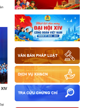
oàn
 XIV
Đại