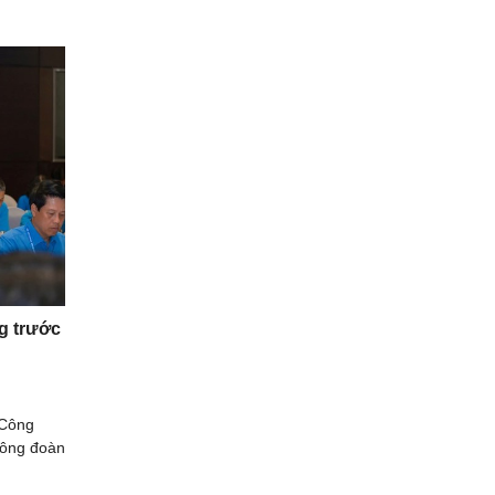
g trước
 Công
Công đoàn