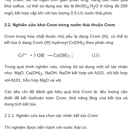
khử sulfua, có thể sử dụng xúc tác là MnSO
.H
O ở nồng độ 200
4
2
mg/L kết hợp cấp khí với lưu lượng 0,9 L/L nước thải.phút.
2.2. Nghiên cứu khử Crom trong nước thải thuộc Crom
Crom trong hóa chất thuộc chủ yếu là dạng Crom (III), có thể bị
kết tủa ở dạng Crom (III) hydroxyt Cr(OH)
theo phản ứng:
3
Trong quá trình nghiên cứu, chúng tôi sử dụng một số tác nhân
như: MgO, Ca(OH)
, NaOH, NaOH kết hợp với A101, vôi kết hợp
2
với A101, hỗn hợp MgO và vôi.
Các tiêu chí để đánh giá hiệu quả khử Crom là: liều lượng cần
thiết để kết tủahoàn toàn Crom, khả năng lắng của kết tủa và
dung tích kết tủa.
2.2.1. Nghiên cứu lựa chọn tác nhân kết tủa Crom:
Thí nghiệm được tiến hành với nước thải có: