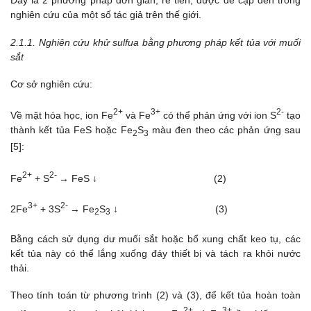
Đây là 2 phương pháp đơn giản, rẻ tiền, được đề cập đến trong
nghiên cứu của một số tác giả trên thế giới.
2.1.1.
Nghiên cứu khử sulfua bằng phương pháp kết tủa với muối
sắt
Cơ sở nghiên cứu:
2+
3+
2-
Về mặt hóa học, ion Fe
và Fe
có thể phản ứng với ion S
tạo
thành kết tủa FeS hoặc Fe
S
màu đen theo các phản ứng sau
2
3
[5]:
2+
2-
Fe
+ S
→ FeS ↓ (2)
3+
2-
2Fe
+ 3S
→ Fe
S
↓ (3)
2
3
Bằng cách sử dụng dư muối sắt hoặc bổ xung chất keo tụ, các
kết tủa này có thể lắng xuống đáy thiết bị và tách ra khỏi nước
thải.
Theo tính toán từ phương trình (2) và (3), để kết tủa hoàn toàn
2+
3+