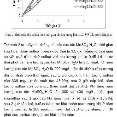
Từ hình 2 ta thấy khi không có mặt xúc tác MnSO
.H
O, thời gian
4
2
khử hoàn toàn sulfua trong nước thải là 3,5 giờ, bằng ½ thời gian
so với quá trình khử sulfua với lưu lượng khí là 0,45 L/L nước
thải.phút và hàm lượng xúc tác MnSO
.H
O là 250 mg/L. Ở hàm
4
2
lượng xúc tác MnSO
.H
O là 200 mg/L, tốc độ khử sulfua tương
4
2
đối ổn định theo thời gian; sau 1 giờ cấp khí, hàm lượng sulfua
còn 368 mg/L (hiệu suất đạt 43,9%); sau 2 giờ cấp khí, hàm
lượng sulfua còn 80 mg/L (hiệu suất đạt 87,8%). Khi tăng hàm
lượng xúc tác MnSO
.H
O lên 300 và 400 mg/L, hiệu quả
4
2
khửsulfua sau 1 giờ cấp khí tăng hơn rõ rệt (từ 14,6 – 15,9%);
sau 2 giờ cấp khí, sulfua đã được khử hoàn toàn trong khi ở hàm
lượng xúc tác là 200 mg/L chỉ mới đạt 87,8%; tuy nhiên, chỉ 30
phút sau, sulfua cũng được khử hoàn toàn.