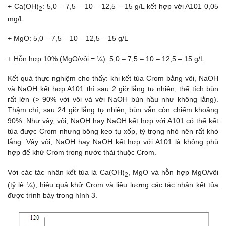
+ Ca(OH)
: 5,0 – 7,5 – 10 – 12,5 – 15 g/L kết hợp với A101 0,05
2
mg/L
+ MgO: 5,0 – 7,5 – 10 – 12,5 – 15 g/L
+ Hỗn hợp 10% (MgO/vôi = ¼): 5,0 – 7,5 – 10 – 12,5 – 15 g/L.
Kết quả thực nghiệm cho thấy: khi kết tủa Crom bằng vôi, NaOH
và NaOH kết hợp A101 thì sau 2 giờ lắng tự nhiên, thể tích bùn
rất lớn (> 90% với vôi và với NaOH bùn hầu như không lắng).
Thậm chí, sau 24 giờ lắng tự nhiên, bùn vẫn còn chiếm khoảng
90%. Như vậy, vôi, NaOH hay NaOH kết hợp với A101 có thể kết
tủa được Crom nhưng bông keo tụ xốp, tỷ trọng nhỏ nên rất khó
lắng. Vậy vôi, NaOH hay NaOH kết hợp với A101 là không phù
hợp để khử Crom trong nước thải thuộc Crom.
Với các tác nhân kết tủa là Ca(OH)
, MgO và hỗn hợp MgO/vôi
2
(tỷ lệ ¼), hiệu quả khử Crom và liều lượng các tác nhân kết tủa
được trình bày trong hình 3.