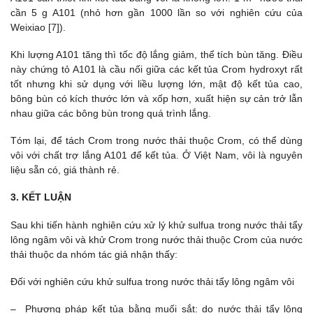
cần 5 g A101 (nhỏ hơn gần 1000 lần so với nghiên cứu của
Weixiao [7]).
Khi lượng A101 tăng thì tốc độ lắng giảm, thể tích bùn tăng. Điều
này chứng tỏ A101 là cầu nối giữa các kết tủa Crom hydroxyt rất
tốt nhưng khi sử dụng với liều lượng lớn, mật độ kết tủa cao,
bông bùn có kích thước lớn và xốp hơn, xuất hiện sự cản trở lẫn
nhau giữa các bông bùn trong quá trình lắng.
Tóm lại, để tách Crom trong nước thải thuộc Crom, có thể dùng
vôi với chất trợ lắng A101 để kết tủa. Ở Việt Nam, vôi là nguyên
liệu sẵn có, giá thành rẻ.
3. KẾT LUẬN
Sau khi tiến hành nghiên cứu xử lý khử sulfua trong nước thải tẩy
lông ngâm vôi và khử Crom trong nước thải thuộc Crom của nước
thải thuộc da nhóm tác giả nhận thấy:
Đối với nghiên cứu khử sulfua trong nước thải tẩy lông ngâm vôi
– Phương pháp kết tủa bằng muối sắt: do nước thải tẩy lông