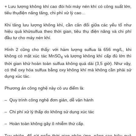
+ Lưu lượng không khí cao đòi hỏi máy nén khí có công suất lớn,
tiêu thụđiện năng tăng, chi phí xử lý cao…
Khi tăng lưu lượng không khí, cần cân đối giữa các yếu tố như
hiệu quả khửsulfua theo thời gian, tiêu thụ điện năng và chi phí
đầu tư cho máy nén khí.
Hình 2 cũng cho thấy: với hàm lượng sulfua là 656 mg/L, khi
không có mặt xúc tác MnSO
và lượng không khí cấp đủ lớn thì
4
thời gian khử hoàn toàn sulfua không quá dài (3,5 giờ). Như vậy,
có thể oxy hóa sulfua bằng oxy không khí mà không cần phải sử
dụng xúc tác.
Phương án công nghệ này có ưu điểm là:
– Quy trình công nghệ đơn giản, dễ vận hành
– Chi phí xử lý thấp do không sử dụng xúc tác
– Hoàn toàn không gây ô nhiễm thứ cấp.
Tuy nhiên, để rút ngắn thời gian phản ứng, nâng cao hiệu quả