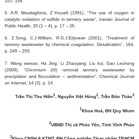
151- 158.
5. A.R. Mesdaghinia, Z.Yousefi (1991), “The use of oxygen in
catalytic oxidation of sulfide in tannery waste”, Iranian Journal of
Public Health, 20 (1 – 4), p. 17 – 25.
6. Z.Song, C.J.William, R.G.J.Edyvean (2001), “Treatment of
tannery wastewater by chemical coagulation, Desalination”, 164,
p. 249 – 259.
7. Wang weixao, Ha Jing, Li Zhaoyang, Liu kui, Gao Leuhong
(2009), “Chromium (III) removal tannery wastewater by
precipitator and flocculation – sedimentation”, Chemical Journal
on Internet, 14 (3), p. 14
1
2
3
Trần Thị Thu Hiền
, Nguyễn Việt Hùng
, Trần Đức Thảo
1
Khoa Hoá, ĐH Quy Nhơn
2
UBND Thị xã Phúc Yên, Tỉnh Vĩnh Phúc
3
Khoa CNSH & KTMT, ĐH Công nghiệp Thực phẩm TP.HCM