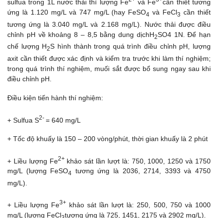
sulfua trong 1L nước thải thì lượng Fe
và Fe
cần thiết tương
ứng là 1.120 mg/L và 747 mg/L (hay FeSO
và FeCl
cần thiết
4
3
tương ứng là 3.040 mg/L và 2.168 mg/L). Nước thải được điều
chỉnh pH về khoảng 8 – 8,5 bằng dung dịchH
SO4 1N. Để hạn
2
chế lượng H
S hình thành trong quá trình điều chỉnh pH, lượng
2
axit cần thiết được xác định và kiểm tra trước khi làm thí nghiệm;
trong quá trình thí nghiệm, muối sắt được bổ sung ngay sau khi
điều chỉnh pH.
Điều kiện tiến hành thí nghiệm:
2-
+ Sulfua S
= 640 mg/L
+ Tốc độ khuấy là 150 – 200 vòng/phút, thời gian khuấy là 2 phút
2+
+ Liều lượng Fe
khảo sát lần lượt là: 750, 1000, 1250 và 1750
mg/L (lượng FeSO
tương ứng là 2036, 2714, 3393 và 4750
4
mg/L).
3+
+ Liều lượng Fe
khảo sát lần lượt là: 250, 500, 750 và 1000
mg/L (lượng FeCl
tương ứng là 725, 1451, 2175 và 2902 mg/L).
3