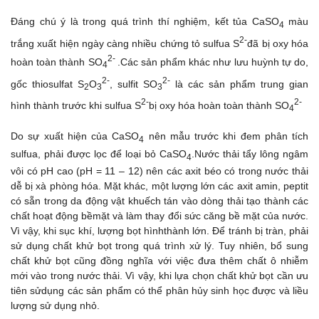
Đáng chú ý là trong quá trình thí nghiệm, kết tủa CaSO
màu
4
2-
trắng xuất hiện ngày càng nhiều chứng tỏ sulfua S
đã bị oxy hóa
2-
hoàn toàn thành SO
.Các sản phẩm khác như lưu huỳnh tự do,
4
2-
2-
gốc thiosulfat S
O
, sulfit SO
là các sản phẩm trung gian
2
3
3
2-
2-
hình thành trước khi sulfua S
bị oxy hóa hoàn toàn thành SO
4
Do sự xuất hiện của CaSO
nên mẫu trước khi đem phân tích
4
sulfua, phải được lọc để loại bỏ CaSO
.Nước thải tẩy lông ngâm
4
vôi có pH cao (pH = 11 – 12) nên các axit béo có trong nước thải
dễ bị xà phòng hóa. Mặt khác, một lượng lớn các axit amin, peptit
có sẵn trong da động vật khuếch tán vào dòng thải tạo thành các
chất hoạt động bềmặt và làm thay đổi sức căng bề mặt của nước.
Vì vậy, khi sục khí, lượng bọt hìnhthành lớn. Để tránh bị tràn, phải
sử dụng chất khử bọt trong quá trình xử lý. Tuy nhiên, bổ sung
chất khử bọt cũng đồng nghĩa với việc đưa thêm chất ô nhiễm
mới vào trong nước thải. Vì vậy, khi lựa chọn chất khử bọt cần ưu
tiên sửdụng các sản phẩm có thể phân hủy sinh học được và liều
lượng sử dụng nhỏ.