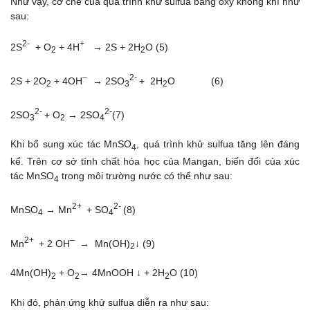
Như vậy, cơ chế của quá trình khử sulfua bằng oxy không khí như
sau:
2-
+
2S
+ O
+ 4H
→ 2S + 2H
O (5)
2
2
–
2-
2S + 2O
+ 4OH
→ 2SO
+ 2H
O (6)
2
3
2
2-
2-
2SO
+ O
→ 2SO
(7)
3
2
4
Khi bổ sung xúc tác MnSO
, quá trình khử sulfua tăng lên đáng
4
kể. Trên cơ sở tính chất hóa học của Mangan, biến đổi của xúc
tác MnSO
trong môi trường nước có thể như sau:
4
2+
2-
MnSO
→ Mn
+ SO
(8)
4
4
2+
–
Mn
+ 2 OH
→ Mn(OH)
↓ (9)
2
4Mn(OH)
+ O
→ 4MnOOH ↓ + 2H
O (10)
2
2
2
Khi đó, phản ứng khử sulfua diễn ra như sau: