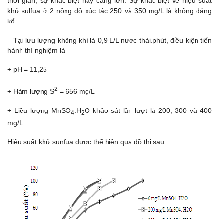
thời gian, sự khác biệt này càng lớn. Sự khác biệt về hiệu suất
khử sulfua ở 2 nồng độ xúc tác 250 và 350 mg/L là không đáng
kể.
– Tại lưu lượng không khí là 0,9 L/L nước thải.phút, điều kiện tiến
hành thí nghiệm là:
+ pH = 11,25
2-
+ Hàm lượng S
= 656 mg/L
+ Liều lượng MnSO
.H
O khảo sát lần lượt là 200, 300 và 400
4
2
mg/L.
Hiệu suất khử sunfua được thể hiện qua đồ thị sau: