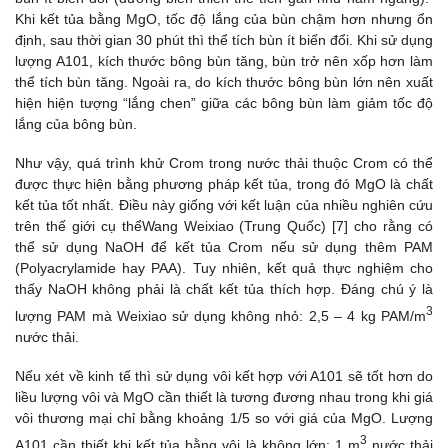
Khi kết tủa bằng MgO, tốc độ lắng của bùn chậm hơn nhưng ổn
định, sau thời gian 30 phút thì thể tích bùn ít biến đổi. Khi sử dụng
lượng A101, kích thước bông bùn tăng, bùn trở nên xốp hơn làm
thể tích bùn tăng. Ngoài ra, do kích thước bông bùn lớn nên xuất
hiện hiện tượng “lắng chen” giữa các bông bùn làm giảm tốc độ
lắng của bông bùn.
Như vậy, quá trình khử Crom trong nước thải thuộc Crom có thể
được thực hiện bằng phương pháp kết tủa, trong đó MgO là chất
kết tủa tốt nhất. Điều này giống với kết luận của nhiều nghiên cứu
trên thế giới cụ thểWang Weixiao (Trung Quốc) [7] cho rằng có
thể sử dụng NaOH để kết tủa Crom nếu sử dụng thêm PAM
(Polyacrylamide hay PAA). Tuy nhiên, kết quả thực nghiệm cho
thấy NaOH không phải là chất kết tủa thích hợp. Đáng chú ý là
3
lượng PAM mà Weixiao sử dụng không nhỏ: 2,5 – 4 kg PAM/m
nước thải.
Nếu xét về kinh tế thì sử dụng vôi kết hợp với A101 sẽ tốt hơn do
liều lượng vôi và MgO cần thiết là tương đương nhau trong khi giá
vôi thương mại chỉ bằng khoảng 1/5 so với giá của MgO. Lượng
3
A101 cần thiết khi kết tủa bằng vôi là không lớn: 1 m
nước thải