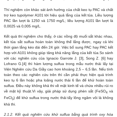
Thí nghiệm còn khảo sát ảnh hưởng của chất keo tụ PAC và chất
trợ keo tụpolymer A101 ­tới hiệu quả lắng của kết tủa. Liều lượng
PAC lần lượt là 1250 và 1750 mg/L; liều lượng A101 lần lượt là
0,0025 và 0,005 mg/L.
Kết quả thí nghiệm cho thấy, ở các nồng độ muối sắt khác nhau,
kết tủa sắt sulfua hoàn toàn không thể lắng được, ngay cả khi
thời gian lắng kéo dài đến 24 giờ. Việc bổ sung PAC hay PAC kết
hợp với A101 không giúp tăng khả năng lắng của kết tủa.So sánh
với các nghiên cứu của Ignacio Garrote J. [3], Song Z. [6] hay
Lofrano G.[4] thì hàm lượng sulfua trong mẫu nước thải lấy tại
Viện Nghiên cứu Da Giầy cao hơn khoảng 2,5 – 6,5 lần. Nếu tính
toán theo các nghiên cứu trên thì cần phải thực hiện quá trình
keo tụ 6 lần hoặc pha loãng nước thải 6 lần để khử hoàn toàn
sulfua. Điều này không khả thi về mặt kinh tế và chứa nhiều rủi ro
về mặt kỹ thuật.Vì vậy, giải pháp sử dụng phèn sắt (FeSO
và
4
FeCl
) để khử sulfua trong nước thải tẩy lông ngâm vôi là không
3
khả thi.
2.1.2. Kết quả nghiên cứu khử sulfua bằng quá trình oxy hóa