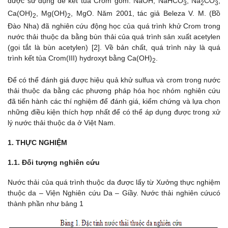
được sử dụng để kết tủa Crom gồm: NaOH, NaHCO
, Na
CO
,
3
2
3
Ca(OH)
, Mg(OH)
, MgO. Năm 2001, tác giả Beleza V. M. (Bồ
2
2
Đào Nha) đã nghiên cứu động học của quá trình khử Crom trong
nước thải thuộc da bằng bùn thải của quá trình sản xuất acetylen
(gọi tắt là bùn acetylen) [2]. Về bản chất, quá trình này là quá
trình kết tủa Crom(III) hydroxyt bằng Ca(OH)
.
2
Để có thể đánh giá được hiệu quả khử sulfua và crom trong nước
thải thuộc da bằng các phương pháp hóa học nhóm nghiên cứu
đã tiến hành các thí nghiệm để đánh giá, kiểm chứng và lựa chọn
những điều kiện thích hợp nhất để có thể áp dụng được trong xử
lý nước thải thuộc da ở Việt Nam.
1. THỰC NGHIỆM
1.1. Đối tượng nghiên cứu
Nước thải của quá trình thuộc da được lấy từ Xưởng thực nghiệm
thuộc da – Viện Nghiên cứu Da – Giầy. Nước thải nghiên cứucó
thành phần như bảng 1