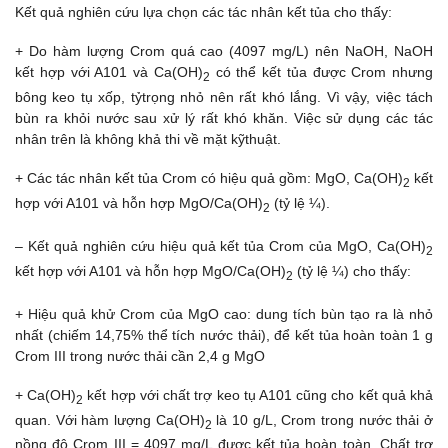
Kết quả nghiên cứu lựa chọn các tác nhân kết tủa cho thấy:
+ Do hàm lượng Crom quá cao (4097 mg/L) nên NaOH, NaOH
kết hợp với A101 và Ca(OH)
có thể kết tủa được Crom nhưng
2
bông keo tụ xốp, tỷtrọng nhỏ nên rất khó lắng. Vì vậy, việc tách
bùn ra khỏi nước sau xử lý rất khó khăn. Việc sử dụng các tác
nhân trên là không khả thi về mặt kỹthuật.
+ Các tác nhân kết tủa Crom có hiệu quả gồm: MgO, Ca(OH)
kết
2
hợp với A101 và hỗn hợp MgO/Ca(OH)
(tỷ lệ ¼).
2
– Kết quả nghiên cứu hiệu quả kết tủa Crom của MgO, Ca(OH)
2
kết hợp với A101 và hỗn hợp MgO/Ca(OH)
(tỷ lệ ¼) cho thấy:
2
+ Hiệu quả khử Crom của MgO cao: dung tích bùn tạo ra là nhỏ
nhất (chiếm 14,75% thể tích nước thải), để kết tủa hoàn toàn 1 g
Crom III trong nước thải cần 2,4 g MgO
+ Ca(OH)
kết hợp với chất trợ keo tụ A101 cũng cho kết quả khả
2
quan. Với hàm lượng Ca(OH)
là 10 g/L, Crom trong nước thải ở
2
nồng độ Crom III = 4097 mg/L được kết tủa hoàn toàn. Chất trợ