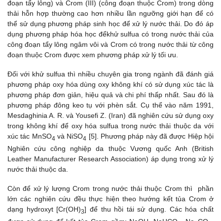
đoạn tẩy lông) và Crom (III) (công đoạn thuộc Crom) trong dòng
thải hỗn hợp thường cao hơn nhiều lần ngưỡng giới hạn để có
thể sử dụng phương pháp sinh học để xử lý nước thải. Do đó áp
dụng phương pháp hóa học đểkhử sulfua có trong nước thải của
công đoạn tẩy lông ngâm vôi và Crom có trong nước thải từ công
đoạn thuộc Crom được xem phương pháp xử lý tối ưu.
Đối với khử sulfua thì nhiều chuyên gia trong ngành đã đánh giá
phương pháp oxy hóa dùng oxy không khí có sử dụng xúc tác là
phương pháp đơn giản, hiệu quả và chi phí thấp nhất. Sau đó là
phương pháp đông keo tụ với phèn sắt. Cụ thể vào năm 1991,
Mesdaghinia A. R. và Yousefi Z. (Iran) đã nghiên cứu sử dụng oxy
trong không khí để oxy hóa sulfua trong nước thải thuộc da với
xúc tác MnSO
và NiSO
[5]. Phương pháp này đã được Hiệp hội
4
4
Nghiên cứu công nghiệp da thuộc Vương quốc Anh (British
Leather Manufacturer Research Association) áp dụng trong xử lý
nước thải thuộc da.
Còn để xử lý lượng Crom trong nước thải thuộc Crom thì phần
lớn các nghiên cứu đều thực hiện theo hướng kết tủa Crom ở
dạng hydroxyt [Cr(OH)
] để thu hồi tái sử dụng. Các hóa chất
3