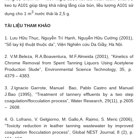
keo tụ A101 giúp tăng khả năng lắng của bùn, liều lượng A101 sử
3
dụng cho 1 m
nước thải là 2,5 g.
TÀI LIỆU THAM KHẢO
1. Lưu Hữu Thục, Nguyễn Trí Hạnh, Nguyễn Hữu Cường (2001),
“Sổ tay kỹ thuật thuộc da”, Viện Nghiên cứu Da Giầy, Hà Nội.
2. V.M.Beleza, R.A.Boaventura, M.F.Almeida (2001), “Kinetics of
Chrome Removal from Spent Tanning Liquors Using Acetylene
Production Slude”, Environmental Science Technology, 35, p.
4379 – 4383.
3. J.Ignacio Garrote, Manuel Bao, Pablo Castro and Manuel
J.Bao (1995), “Treatment of tannery effluents by a two step
coagulation/flocculation process”, Water Research, 29(11), p.2605
– 2608.
4. G. Lofrano, V. Gelgiorno, M. Gallo,A. Raimo, S. Meric (2006),
“Toxicity reduction in leather tanning wastewater by improved
coagulation flocculation process”, Global NEST Journal, 8 (2), p.