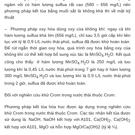
ngâm vôi có hàm lượng sulfua rất cao (580 – 656 mg/L) nên
phương pháp kết tủa bằng muối sắt là không khả thi về mặt kỹ
thuật
– Phương pháp oxy hóa dùng oxy của không khí: ngay cả khi
hàm lượng sulfua khá lớn (656 mg/L), chỉ sau 3,5 giờ cấp khí liên
tục với tỷ lệ 0,9 L/L nước thải.phút, sulfua đã được khử hoàn toàn.
Để rút ngắn thời gian oxy hóa, quá trình oxy hóa bằng oxy của
không khí có thể kết hợp bổ sung xúc tác là MnSO
.H
O. Kết quả
4
2
cũng cho thấy: ở hàm lượng MnSO
.H
O là 250 mg/L và lưu
4
2
lượng khí là 0,45 L/L nước thải.phút trong 7 giờ hay ở hàm lượng
300 mg/L MnSO
.H
O và lưu lượng khí là 0,9 L/L nước thải.phút
4
2
trong 2 giờ, sulfua đã được khử hoàn toàn.
Đối với nghiên cứu khử Crom trong nước thải thuộc Crom:
Phương pháp kết tủa hóa học được áp dụng trong nghiên cứu
khử Crom trong nước thải thuộc Crom. Các tác nhân kết tủa được
sử dụng là: NaOH, NaOH kết hợp với A101, Ca(OH)
, Ca(OH)
2
2
kết hợp với A101, MgO và hỗn hợp MgO/Ca(OH)2 (tỷ lệ ¼).