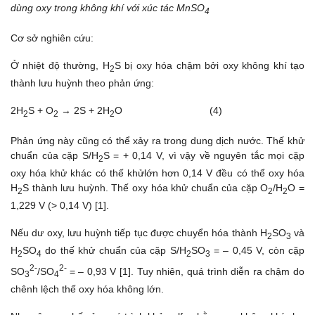
dùng oxy trong không khí với xúc tác MnSO
4
Cơ sở nghiên cứu:
Ở nhiệt độ thường, H
S bị oxy hóa chậm bởi oxy không khí tạo
2
thành lưu huỳnh theo phản ứng:
2H
S + O
→ 2S + 2H
O (4)
2
2
2
Phản ứng này cũng có thể xảy ra trong dung dịch nước. Thế khử
chuẩn của cặp S/H
S = + 0,14 V, vì vậy về nguyên tắc mọi cặp
2
oxy hóa khử khác có thế khửlớn hơn 0,14 V đều có thể oxy hóa
H
S thành lưu huỳnh. Thế oxy hóa khử chuẩn của cặp O
/H
O =
2
2
2
1,229 V (> 0,14 V) [1].
Nếu dư oxy, lưu huỳnh tiếp tục được chuyển hóa thành H
SO
và
2
3
H
SO
do thế khử chuẩn của cặp S/H
SO
= – 0,45 V, còn cặp
2
4
2
3
2-
2-
SO
/SO
= – 0,93 V [1]. Tuy nhiên, quá trình diễn ra chậm do
3
4
chênh lệch thế oxy hóa không lớn.